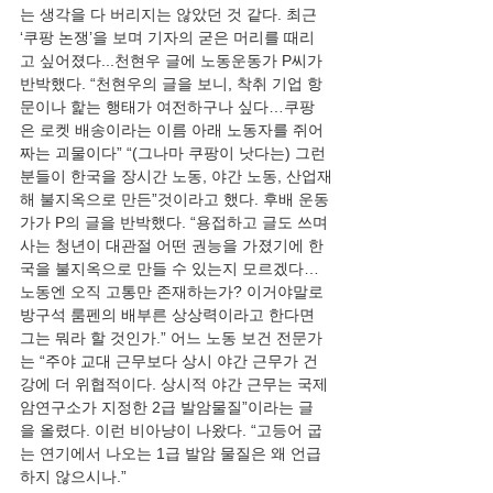
는 생각을 다 버리지는 않았던 것 같다. 최근 
‘쿠팡 논쟁’을 보며 기자의 굳은 머리를 때리
고 싶어졌다...천현우 글에 노동운동가 P씨가 
반박했다. “천현우의 글을 보니, 착취 기업 항
문이나 핥는 행태가 여전하구나 싶다…쿠팡
은 로켓 배송이라는 이름 아래 노동자를 쥐어
짜는 괴물이다” “(그나마 쿠팡이 낫다는) 그런 
분들이 한국을 장시간 노동, 야간 노동, 산업재
해 불지옥으로 만든”것이라고 했다. 후배 운동
가가 P의 글을 반박했다. “용접하고 글도 쓰며 
사는 청년이 대관절 어떤 권능을 가졌기에 한
국을 불지옥으로 만들 수 있는지 모르겠다…
노동엔 오직 고통만 존재하는가? 이거야말로 
방구석 룸펜의 배부른 상상력이라고 한다면 
그는 뭐라 할 것인가.” 어느 노동 보건 전문가
는 “주야 교대 근무보다 상시 야간 근무가 건
강에 더 위협적이다. 상시적 야간 근무는 국제
암연구소가 지정한 2급 발암물질”이라는 글
을 올렸다. 이런 비아냥이 나왔다. “고등어 굽
는 연기에서 나오는 1급 발암 물질은 왜 언급
하지 않으시나.”