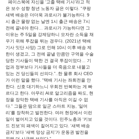
  페이스북에 자신을 ‘고졸 택배 기사’라고 적
은 보수 성향 청년 노동자 글은 이렇다. “쿠팡 
새벽 배송은 더더욱 과로사가 불가능하다. 9
시 출근 물량 없는 날엔 1시 출근 배송은 7시 
전에 끝내야 한다… 과로사가 가능하다면 그 
이유는 주 5일을 강제당하니 모자란 소득을 채
우기 위해 투잡을 뛰는 경우다. (2021년 택배 
기사 잇단 사망) 그로 인해 10시 이후 배송 제
한이 생겼고, 그 전에 끝낼 만큼만 구역을 수술
당한 기사들이 택한 건 결국 투잡이었다… 기
업과 정부보다 기사들을 더 죽음으로 내몰고 
있는 건 당신들의 선의다.”..한 물류 회사 CEO
가 이런 말을 했다. “택배 기사는 좌회전을 안 
한다. 신호 대기하느니 우회전 반복하는 게 빠
르다고 한다. 아무리 AI로 알고리즘을 짜도, 현
장을 장악한 택배 기사를 아직은 이길 수 없
다.” 그들은 땀으로 일군 스마트 지능, ‘일머
리’를 장착하고 발전한다. 여러 현장에서 이런 
일이 벌어지고 있을 것이다. 민주노총과 ‘키보
드 진보’의 패색이 짙어지고 있다. ‘새벽 배송 
금지’보다 ‘새벽 망상 금지’가 운동권 발전을 
위해 더 시급해 보인다.”