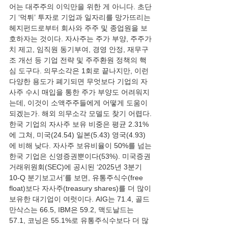
어는 대주주의 이익만을 위한 게 아니다. 초단
기 ‘먹튀’ 투자로 기업과 일자리를 망가뜨리는 
헤지펀드로부터 회사와 주주 및 종업원을 보
호하자는 것이다. 자사주는 주가 부양, 주주가
치 제고, 임직원 동기부여, 경영 안정, 재무구
조 개선 등 기업 전략 및 주주환원 정책의 핵
심 도구다. 의무소각은 1회로 끝나지만, 이런 
다양한 용도가 폐기되면 무엇보다 기업의 자
사주 수시 매입을 통한 주가 부양도 어려워지
는데, 이것이 소액주주들에게 어떻게 도움이 
되겠는가. 해외 의무소각 모델도 찾기 어렵다.
한국 기업의 자사주 보유 비중은 평균 2.31%
에 그쳐, 미국(24.54) 일본(5.43) 영국(4.93)
에 비해 낮다. 자사주 보유비율이 50%를 넘는 
한국 기업은 신영증권뿐이다(53%). 미국증권
거래위원회(SEC)에 공시된 ‘2025년 3분기 
10-Q 분기보고서’를 보면, 유통주식수(free 
float)보다 자사주(treasury shares)를 더 많이 
보유한 대기업이 여럿이다. AIG는 71.4, 골드
만삭스는 66.5, IBM은 59.2, 맥도날드는 
57.1, 코닝은 55.1%로 유통주식수보다 더 많