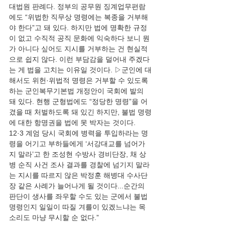
대법원 판례다. 정부의 공무원 징계업무편람
에도 “위법한 직무상 명령에는 복종을 거부해
야 한다”고 돼 있다. 하지만 법에 명확한 규정
이 없고 수직적 공직 문화에 익숙하다 보니 뭔
가 아니다 싶어도 지시를 거부하는 건 현실적
으로 쉽지 않다. 이런 부담감을 덜어내 주겠다
는 게 법을 고치는 이유일 것이다. ▷군인에 대
해서도 위헌·위법적 명령은 거부할 수 있도록 
하는 군인복무기본법 개정안이 국회에 발의
돼 있다. 현행 군형법에도 “정당한 명령”을 어
겼을 때 처벌하도록 돼 있긴 하지만, 불법 명령
에 대한 항명권을 법에 못 박자는 것이다. 
12·3 계엄 당시 국회에 병력을 투입하라는 명
령을 어기고 부하들에게 ‘서강대교를 넘어가
지 말라’고 한 조성현 수방사 경비단장, 채 상
병 순직 사건 조사 결과를 경찰에 넘기지 말라
는 지시를 따르지 않은 박정훈 해병대 수사단
장 같은 사례가 늘어나게 될 것이다...순간의 
판단이 생사를 좌우할 수도 있는 군에서 불법 
명령인지 일일이 따질 겨를이 있겠느냐는 목
소리도 마냥 무시할 순 없다.”