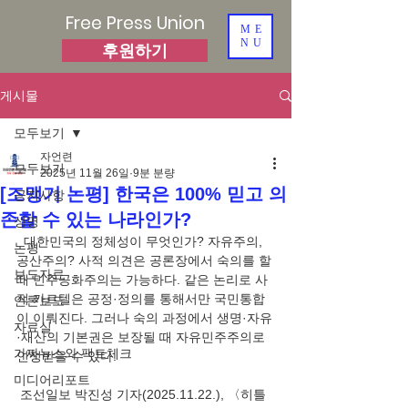
Free Press Union
ME
NU
후원하기
게시물
모두보기
자언련
모두보기
2025년 11월 26일
9분 분량
[조맹기 논평] 한국은 100% 믿고 의
공지사항
존할 수 있는 나라인가?
성명
  대한민국의 정체성이 무엇인가? 자유주의, 
논평
공산주의? 사적 의견은 공론장에서 숙의를 할 
보도자료
때 민주공화주의는 가능하다. 같은 논리로 사
적 카르텔은 공정·정의를 통해서만 국민통합
언론보도
이 이뤄진다. 그러나 숙의 과정에서 생명·자유
자료실
·재산의 기본권은 보장될 때 자유민주주의로 
가짜뉴스와 팩트체크
인정받을 수 있다.
미디어리포트
 조선일보 박진성 기자(2025.11.22.), 〈히틀