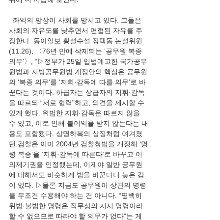
  좌익의 망상이 사회를 망치고 있다. 그들은 
사회의 자유도를 낮추면서 편협된 자유를 주
장한다. 동아일보 횡설수설 장택동 논설위원
(11.26), 〈76년 만에 삭제되는 ‘공무원 복종 
의무’〉, “▷정부가 25일 입법예고한 국가공무
원법과 지방공무원법 개정안의 핵심은 공무원
의 ‘복종 의무’를 ‘지휘·감독에 따를 의무’로 바
꾼다는 것이다. 하급자는 상급자의 지휘·감독
을 따르되 “서로 협력”하고, 의견을 제시할 수 
있게 했다. 위법한 지휘·감독은 따르지 않을 
수 있고, 이로 인해 불이익을 받지 않는다는 내
용도 포함됐다. 상명하복의 상징처럼 여겨졌
던 검찰은 이미 2004년 검찰청법을 개정해 ‘명
령 복종’을 ‘지휘·감독에 따른다’로 바꾸고 이
의제기권을 인정했는데, 이제야 일반 공무원
에 대해서도 비슷하게 법을 바꾼다니 늦은 감
이 있다. ▷물론 지금도 공무원이 상관의 명령
을 무조건 수용해야 하는 건 아니다. “명백히 
위법·불법한 명령은 직무상의 지시 명령이라 
할 수 없으므로 따라야 할 의무가 없다”는 게 