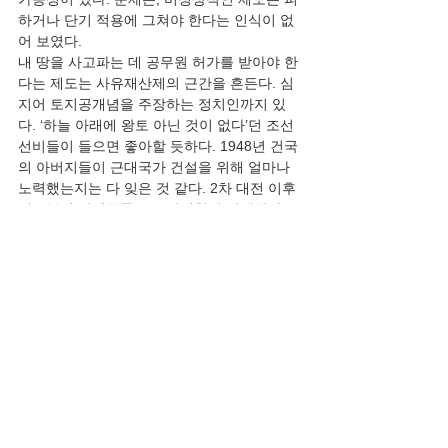
하거나 단기 적용에 그쳐야 한다는 인식이 없
어 보였다.
내 땅을 사고파는 데 공무원 허가를 받아야 한
다는 제도는 사유재산제의 근간을 흔든다. 심
지어 토지공개념을 주장하는 정치인까지 있
다. ‘하늘 아래에 왕토 아닌 것이 없다’던 조선 
선비들이 들으면 좋아할 듯하다. 1948년 건국
의 아버지들이 근대국가 건설을 위해 얼마나 
노력했는지는 다 잊은 것 같다. 2차 대전 이후 
대부분의 신생국들은 토지개혁에 실패했다. 
지주들의 저항 때문이었다. 대한민국 제헌의
원들도 대부분 지주였다. 이승만은 조봉암을 
농림부 장관에 기용해 그 벽을 깨기를 바랬다. 
여기에 김성수가 기꺼이 9천만 평의 땅을 포기
했다. 그래도 입법이 미뤄지자, 이승만은 불법
으로 ‘농지분배 예정 통지서’를 배포했다. 
1,200만 농민들이 눈물을 흘리며 기뻐했고 더 
이상의 반대는 무의미해졌다. 대한민국 토지
개혁은 경작권만 준 북한의 토지개혁과 달랐
다. 내 마음대로 팔고 살 수 있는 진짜 내 재산
이었다. 그 재산이 신분상승을 꿈꿀 수 있게 해