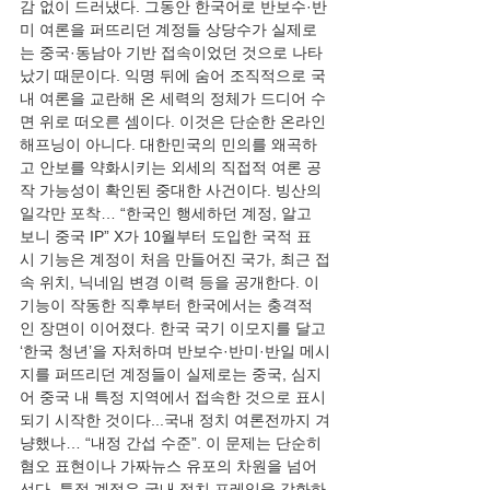
감 없이 드러냈다. 그동안 한국어로 반보수·반
미 여론을 퍼뜨리던 계정들 상당수가 실제로
는 중국·동남아 기반 접속이었던 것으로 나타
났기 때문이다. 익명 뒤에 숨어 조직적으로 국
내 여론을 교란해 온 세력의 정체가 드디어 수
면 위로 떠오른 셈이다. 이것은 단순한 온라인 
해프닝이 아니다. 대한민국의 민의를 왜곡하
고 안보를 약화시키는 외세의 직접적 여론 공
작 가능성이 확인된 중대한 사건이다. 빙산의 
일각만 포착… “한국인 행세하던 계정, 알고 
보니 중국 IP” X가 10월부터 도입한 국적 표
시 기능은 계정이 처음 만들어진 국가, 최근 접
속 위치, 닉네임 변경 이력 등을 공개한다. 이 
기능이 작동한 직후부터 한국에서는 충격적
인 장면이 이어졌다. 한국 국기 이모지를 달고 
‘한국 청년’을 자처하며 반보수·반미·반일 메시
지를 퍼뜨리던 계정들이 실제로는 중국, 심지
어 중국 내 특정 지역에서 접속한 것으로 표시
되기 시작한 것이다...국내 정치 여론전까지 겨
냥했나… “내정 간섭 수준”. 이 문제는 단순히 
혐오 표현이나 가짜뉴스 유포의 차원을 넘어
선다. 특정 계정은 국내 정치 프레임을 강화하