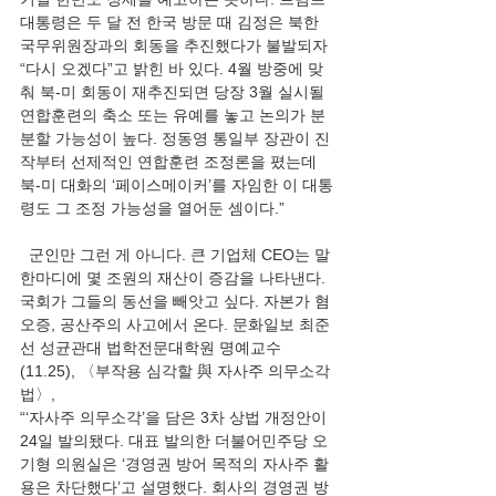
대통령은 두 달 전 한국 방문 때 김정은 북한 
국무위원장과의 회동을 추진했다가 불발되자 
“다시 오겠다”고 밝힌 바 있다. 4월 방중에 맞
춰 북-미 회동이 재추진되면 당장 3월 실시될 
연합훈련의 축소 또는 유예를 놓고 논의가 분
분할 가능성이 높다. 정동영 통일부 장관이 진
작부터 선제적인 연합훈련 조정론을 폈는데 
북-미 대화의 ‘페이스메이커’를 자임한 이 대통
령도 그 조정 가능성을 열어둔 셈이다.”
  군인만 그런 게 아니다. 큰 기업체 CEO는 말 
한마디에 몇 조원의 재산이 증감을 나타낸다. 
국회가 그들의 동선을 빼앗고 싶다. 자본가 혐
오증, 공산주의 사고에서 온다. 문화일보 최준
선 성균관대 법학전문대학원 명예교수
(11.25), 〈부작용 심각할 與 자사주 의무소각
법〉,
“‘자사주 의무소각’을 담은 3차 상법 개정안이 
24일 발의됐다. 대표 발의한 더불어민주당 오
기형 의원실은 ‘경영권 방어 목적의 자사주 활
용은 차단했다’고 설명했다. 회사의 경영권 방