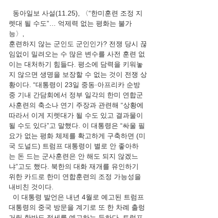
  동아일보 사설(11.25), 〈“한미훈련 조정 지
렛대 될 수도”… 억제력 없는 평화는 불가
능〉,
훈련하지 않는 군인도 군인인가? 전쟁 당시 끊
임없이 밀려오는 수 많은 변수를 사전 훈련 없
이는 대처하기 힘들다. 평소에 담력을 키워놓
지 않으면 생명을 보장할 수 없는 것이 전쟁 상
황이다. “대통령이 23일 중동·아프리카 순방 
중 기내 간담회에서 정부 일각의 한미 연합군
사훈련의 축소나 연기 주장과 관련해 “상황에 
따라서 이게 지렛대가 될 수도 있고 결과물이 
될 수도 있다”고 말했다. 이 대통령은 “싸울 필
요가 없는 평화 체제를 확고하게 구축하면 (미
국 도널드) 트럼프 대통령이 별로 안 좋아하
는 돈 드는 군사훈련은 안 해도 되지 않겠느
냐”고도 했다. 북한의 대화 재개를 유인하기 
위한 카드로 한미 연합훈련의 조정 가능성을 
내비친 것이다.
  이 대통령 발언은 내년 4월로 예고된 트럼프 
대통령의 중국 방문을 계기로 또 한 차례 출렁
거릴 한반도 정세를 예고하는 듯하다. 트럼프 