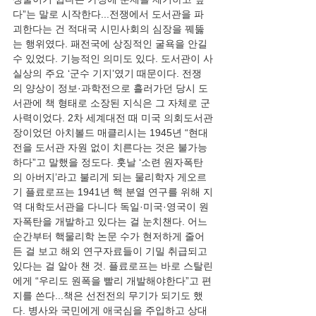
다”는 말로 시작한다...전쟁에서 도서관을 파
괴한다는 건 적대국 시민사회의 심장을 꿰뚫
는 행위였다. 패전국에 상징적인 굴욕을 안길 
수 있었다. 기능적인 의미도 있다. 도서관이 사
실상의 주요 ‘군수 기지’였기 때문이다. 전쟁
의 양상이 정보·과학전으로 흘러가던 당시 도
서관에 책 형태로 소장된 지식은 그 자체로 군
사력이었다. 2차 세계대전 때 미국 의회도서관
장이었던 아치볼드 매클리시는 1945년 “현대
전을 도서관 자원 없이 치른다는 것은 불가능
하다”고 말했을 정도다. 훗날 ‘소련 원자폭탄
의 아버지’라고 불리게 되는 물리학자 게오르
기 플료로프는 1941년 핵 분열 연구를 위해 지
역 대학도서관을 다니다 독일·미국·영국이 원
자폭탄을 개발하고 있다는 걸 눈치챈다. 어느 
순간부터 핵물리학 논문 수가 현저하게 줄어
든 걸 보고 해외 연구자료들이 기밀 취급되고 
있다는 걸 알아 챈 것. 플료로프는 바로 스탈린
에게 “우리도 원폭을 빨리 개발해야한다”고 편
지를 쓴다...책은 선전전의 무기가 되기도 했
다. 병사와 국민에게 애국심을 주입하고 상대