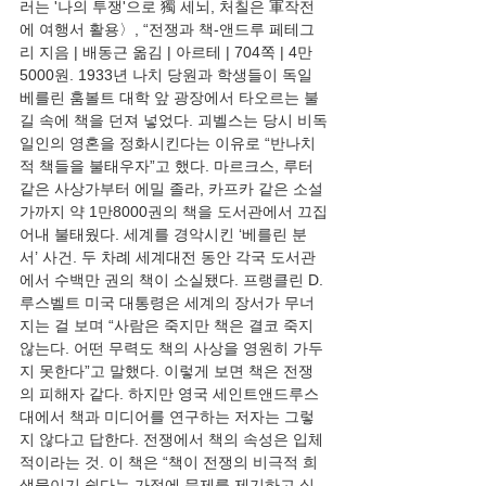
러는 '나의 투쟁'으로 獨 세뇌, 처칠은 軍작전
에 여행서 활용〉, “전쟁과 책-앤드루 페테그
리 지음 | 배동근 옮김 | 아르테 | 704쪽 | 4만
5000원. 1933년 나치 당원과 학생들이 독일 
베를린 훔볼트 대학 앞 광장에서 타오르는 불
길 속에 책을 던져 넣었다. 괴벨스는 당시 비독
일인의 영혼을 정화시킨다는 이유로 “반나치
적 책들을 불태우자”고 했다. 마르크스, 루터 
같은 사상가부터 에밀 졸라, 카프카 같은 소설
가까지 약 1만8000권의 책을 도서관에서 끄집
어내 불태웠다. 세계를 경악시킨 ‘베를린 분
서’ 사건. 두 차례 세계대전 동안 각국 도서관
에서 수백만 권의 책이 소실됐다. 프랭클린 D. 
루스벨트 미국 대통령은 세계의 장서가 무너
지는 걸 보며 “사람은 죽지만 책은 결코 죽지 
않는다. 어떤 무력도 책의 사상을 영원히 가두
지 못한다”고 말했다. 이렇게 보면 책은 전쟁
의 피해자 같다. 하지만 영국 세인트앤드루스
대에서 책과 미디어를 연구하는 저자는 그렇
지 않다고 답한다. 전쟁에서 책의 속성은 입체
적이라는 것. 이 책은 “책이 전쟁의 비극적 희
생물이기 쉽다는 가정에 문제를 제기하고 싶