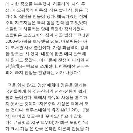
에 대한 증오를 부추겼다. 히틀러의 ‘나의 투
쟁’, 마오쩌둥의 어록집 ‘작은 빨간 책’ 등은 국
가주의 집단을 만들어 냈다. 애독가였던 전체
주의 지도자들은 책의 힘을 진작 알고 있었다. 
스탈린과 히틀러는 당대 유명한 장서가였다. 
스탈린은 모스크바의 집과 시골 별장에 책 1만
5000권가량을 보유했을 정도. 마오쩌둥은 아
예 도서관 사서 출신이다. 가장 파급력이 강력
한 장르는 ‘시’였다. 내용이 짧은 데다 반복해
서 읽기도 좋았다. 이 때문에 전쟁이 터지면 시
단(詩壇)은 반으로 쪼개졌다. 한쪽에선 군국주
의에 빠져 전쟁을 찬양하는 시가 나왔다.”
  책을 읽지 않고, 영상 매체에 영혼을 맡기는 
국민들에게 중국 공산당의 선전·선동에 쉽게 
빨려 들어간다. 책에서 자유의 사상을 흡수하
지 못하는 것이다. 자유주의 사상은 책에서 오
는 것이다. 트루스데일리 유진실(11.26), 〈[분
석] 中 비밀 댓글부대 ‘우마오당’ 꼬리 잡혔
다〉, “플랫폼 X(구 트위터)가 최근 도입한 ‘국
가 표시 기능’은 한국 온라인 여론의 민낯을 가