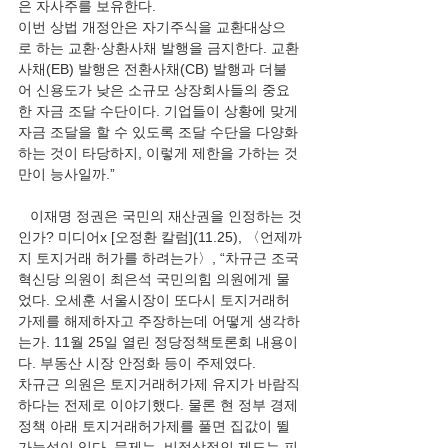
은 자사주를 보유한다.
이번 상법 개정안은 자기주식을 교환대상으
로 하는 교환·상환사채 발행을 금지한다. 교환
사채(EB) 발행은 전환사채(CB) 발행과 더불
어 신용도가 낮은 소규모 상장회사들의 중요
한 자금 조달 수단이다. 기업들이 상황에 맞게 
자금 조달을 할 수 있도록 조달 수단을 다양화
하는 것이 타당하지, 이렇게 제한을 가하는 것
만이 능사일까.”
   이재명 정권은 국민의 재산권을 인정하는 것
인가? 미디어x [오정환 칼럼](11.25), 〈언제까
지 토지거래 허가를 하려는가〉, “차규근 조국
혁신당 의원이 최은석 국민의힘 의원에게 물
었다. 오세훈 서울시장이 또다시 토지거래허
가제를 해제하자고 주장하는데 어떻게 생각하
는가. 11월 25일 열린 정당정책토론회 내용이
다. 부동산 시장 안정화 등이 주제였다.
차규근 의원은 토지거래허가제 유지가 바람직
하다는 전제로 이야기했다. 물론 현 정부 경제
정책 아래 토지거래허가제를 풀면 집값이 뛸 
가능성이 있다. 문제는, 비정상적인 제도는 피