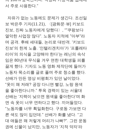
서 주로 사용한다.”
  자유가 없는 노동에도 문제가 생긴다. 조선일
보 박은주 기자(11.21), 〈[광화문·뷰] 키보드 
진보, 진짜 노동자에게 당했다〉, “"쿠팡보다 
열악한 사업장 많다". 노동자 지적에 "아부"라
며 공격. 후배 세대들, 논리로 대반격. '키보드 
진보'의 한계 노출. ‘인텔리겐치아’가 ‘프롤레타
리아’의 의식을 고양해야 한다’는 레닌의 속삭
임은 80년대 무식을 겨우 면한 대학생들 피를 
끓게 했다. 기자도 노동 영화 제작단에 들어가 
노동자 목소리를 글로 풀며 주로 청소를 했다. 
선배가 만든 영상 비평회가 있던 날이었다. 
“옷이 왜 저래? 공장 다니면 빨강, 노랑 원색
을 좋아한다니까.” 투옥 경력이 있는 서울대 
선배는 ‘지력이 낮으면 원색을 좋아한다’며 화
면 속 옷이 너무 연하다고 했다. 끼어들었다. 
“노동자를 너무 획일화한다. 구로동 가보면 다
른 색도 많이 입던데.” 선배가 화를 냈다. “고
대 애들은 왜 저렇게 머리가 나빠?”. 그런 운동
권에 신물이 났지만, 노동자가 ‘지적 약자’라