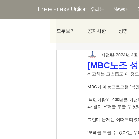
Free Press Union
홈
우리는
News+
모두보기
공지사항
성명
자언련
2024년 4월
미디어리포트
[MBC노조 
짜고치는 고스톱도 이 정도면
MBC가 예능프로그램 ‘복면가
‘복면가왕’이 9주년을 기념
과 겹쳐 오해를 부를 수 
그런데 문제는 이때부터였
‘오해를 부를 수 있다’는 