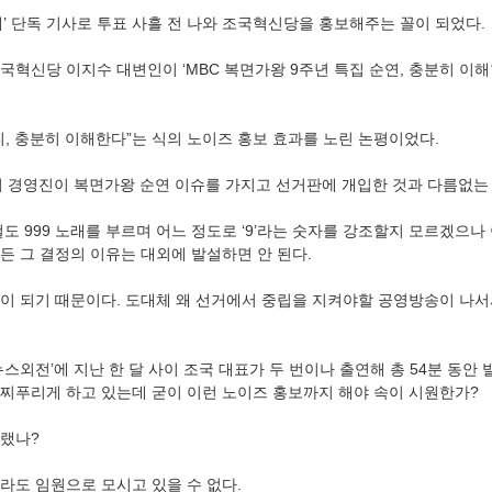
’ 단독 기사로 투표 사흘 전 나와 조국혁신당을 홍보해주는 꼴이 되었다.
국혁신당 이지수 대변인이 ‘MBC 복면가왕 9주년 특집 순연, 충분히 이해
니, 충분히 이해한다”는 식의 노이즈 홍보 효과를 노린 논평이었다.
의 경영진이 복면가왕 순연 이슈를 가지고 선거판에 개입한 것과 다름없는
 999 노래를 부르며 어느 정도로 ‘9’라는 숫자를 강조할지 모르겠으나
든 그 결정의 이유는 대외에 발설하면 안 된다.
이 되기 때문이다. 도대체 왜 선거에서 중립을 지켜야할 공영방송이 나서
‘뉴스외전’에 지난 한 달 사이 조국 대표가 두 번이나 출연해 총 54분 동안
찌푸리게 하고 있는데 굳이 이런 노이즈 홍보까지 해야 속이 시원한가?
그랬나?
라도 임원으로 모시고 있을 수 없다.