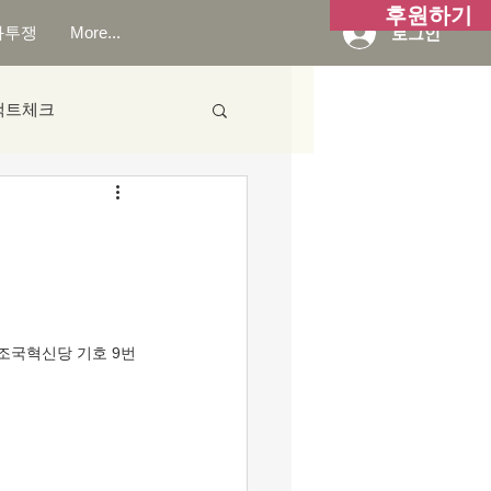
후원하기
화투쟁
More...
로그인
팩트체크
 조국혁신당 기호 9번