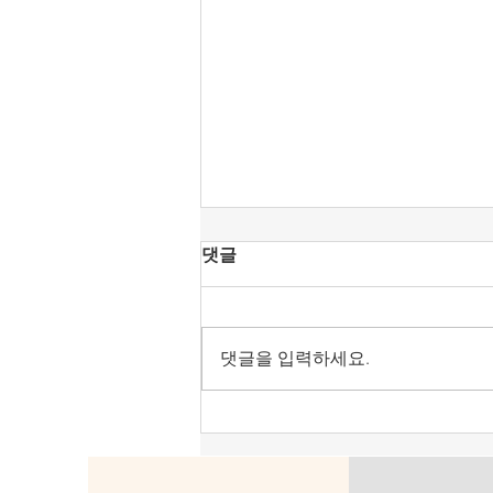
[공언련 성명] KBS 진미위에
댓글
찬동했던 강형철의 방문진 이
사장 취임을 우려한다.
강형철 숙명여대 미디어학부 교수
가 방송문화진흥회 이사장으로 호
댓글을 입력하세요.
선됐다. 언론노조가 민주당이 추천
한 오태규 이사를 그렇게 공격하더
니 결국 목적을 이룬 듯하다. 그런
데 강형철이 그동안 보여 온 행태
를 보면 ‘산 넘어 산’이라는 생각이