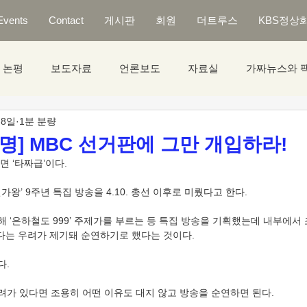
Events
Contact
게시판
회원
더트루스
KBS정상
논평
보도자료
언론보도
자료실
가짜뉴스와 
 8일
1분 분량
성명] MBC 선거판에 그만 개입하라!
 ‘타짜급’이다.
왕’ 9주년 특집 방송을 4.10. 총선 이후로 미뤘다고 한다.
해 ‘은하철도 999’ 주제가를 부르는 등 특집 방송을 기획했는데 내부에서
있다는 우려가 제기돼 순연하기로 했다는 것이다.
다.
우려가 있다면 조용히 어떤 이유도 대지 않고 방송을 순연하면 된다.