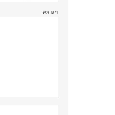
전체 보기
변 성명] 더불어민주당은
헌적 보완수사권 폐지 형사