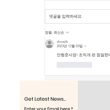
사장 취임을 우려한다.
강형철 숙명여대 미디어학부 교수
가 방송문화진흥회 이사장으로 호
댓글을 입력하세요.
선됐다. 언론노조가 민주당이 추천
한 오태규 이사를 그렇게 공격하더
니 결국 목적을 이룬 듯하다. 그런
정렬:
최신순
데 강형철이 그동안 보여 온 행태
dovejtk
를 보면 ‘산 넘어 산’이라는 생각이
2023년 12월 03일
•
든다. 강형철은 KBS이사로 있던
지난 2018년 진실과미래위원회
안형준사장! 조직개 편 참잘한다
(진미위)를 만드는데 적극 찬성했
좋아요
답글
다. 그해 5월 30일 KBS이
Get Latest News...
Enter your Email here