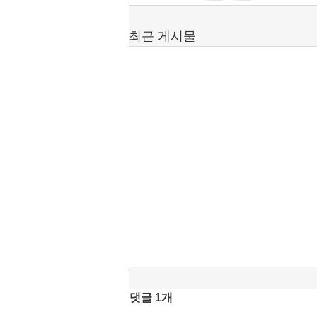
최근 게시물
[공언련 성명] KBS 진미위에
댓글 1개
찬동했던 강형철의 방문진 이