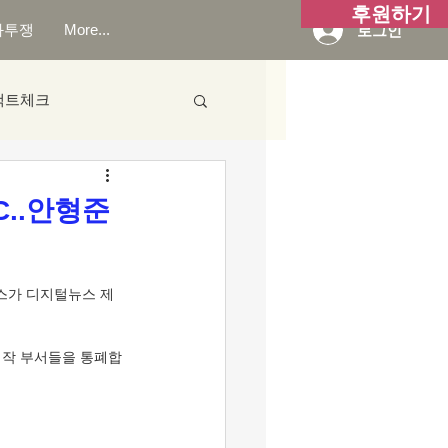
후원하기
화투쟁
More...
로그인
팩트체크
C..안형준
스가 디지털뉴스 제
제작 부서들을 통폐합