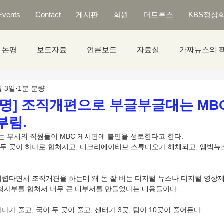
Events
Contact
게시판
회원
더트루스
KBS정상
논평
보도자료
언론보도
자료실
가짜뉴스와 
월 3일
1분 분량
성명] 조직개편으로 부글부글대는 MB
부림.
 부서의 직원들이 MBC 게시판에 불만을 성토한다고 한다. 
두 곳이 하나로 합쳐지고, 디크리에이티브 스튜디오가 해체되고, 엠빅뉴
어렵다면서 조직개편을 하는데 왜 돈 잘 버는 디지털 뉴스나 디지털 영상
청자부를 합쳐서 너무 큰 대부서를 만들었다는 내용들이다.
나가 줄고, 국이 두 곳이 줄고, 센터가 3곳, 팀이 10곳이 줄어든다.