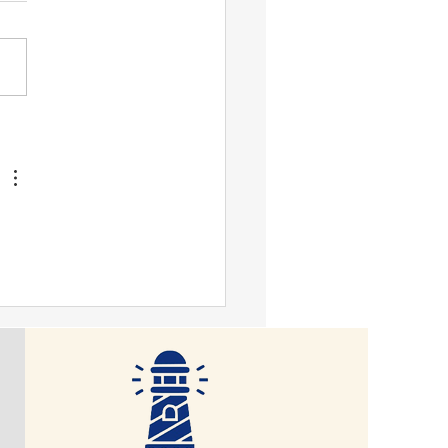
법 개정안’을 즉각 철회하
어민주당(이하 ‘민주당’이라
 정부는 재의를 요구하여
 지난 22일 검사의 보완수사
수호 책무를 다하라
 전면 폐지하는 내용의 형사소
 개정을 당론으로 재확인하면
국민의힘이 배제된 국회 법제사
원회 법안심사 제1소위원회
일방적 심사를 강행하였고,
면 이번주 안에 본회의 처리를
 예고하였다. 오는 10월 2일
청법과 중수청법이 시행되면
의 직접수사권이 전면 배제되