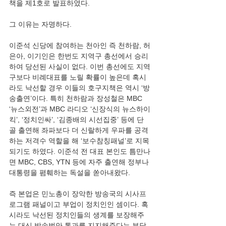
책을 제1호로 발표하였다.
그 이유는 자명하다.
이준석 신당에 참여하는 천아인 즉 천하람, 허
은아, 이기인은 한번도 지역구 총선에서 승리
하여 당선된 사실이 없다. 이번 총선에도 지역
구보다 비례대표를 노릴 확률이 높은데 혹시
라도 낙선할 경우 이들의 호구지책은 역시 ‘방
송출연’이다. 특히 천하람과 장성철은 MBC 
‘뉴스외전’과 MBC 라디오 ‘신장식의 뉴스하이
킥’, ‘정치인싸’, ‘김종배의 시선집중’ 등에 단
골 출연해 좌파보다 더 신랄하게 우파를 공격
하는 저격수 역할을 해 ‘보수참칭패널’로 지목
되기도 하였다. 이준석 전 대표 본인도 틈만나
면 MBC, CBS, YTN 등에 자주 출연해 정부나 
대통령을 폄훼하는 독설을 쏟아내왔다.
즉 본업은 민노총이 장악한 방송국의 시사프
로그램 패널이고 부업이 정치인인 셈이다. 혹
시라도 낙선된 정치인들의 생계를 보장해주
는 대신 방송법안 통과를 지지해준다는 부당