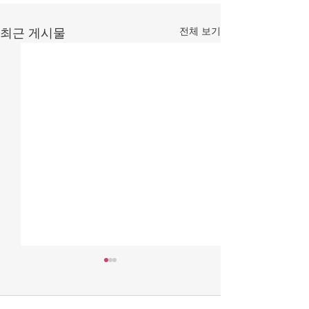
전체 보기
최근 게시물
{자유언론국민연합 성명]
[한변 성명] 더
방문진은 국민의 것인가,
은 ‘위헌적 보완
노조의 것인가?
지 형사소송법 