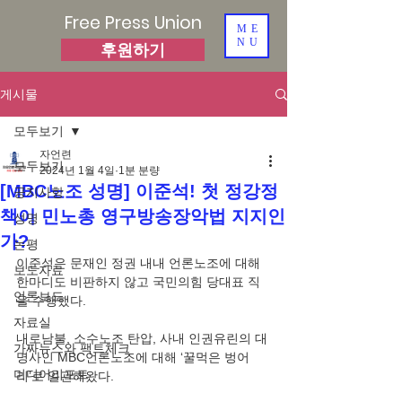
Free Press Union
ME
NU
후원하기
게시물
모두보기
자언련
모두보기
2024년 1월 4일
1분 분량
[MBC노조 성명] 이준석! 첫 정강정
공지사항
책이 민노총 영구방송장악법 지지인
성명
가?
논평
이준석은 문재인 정권 내내 언론노조에 대해 
보도자료
한마디도 비판하지 않고 국민의힘 당대표 직
언론보도
을 수행했다.
자료실
내로남불, 소수노조 탄압, 사내 인권유린의 대
가짜뉴스와 팩트체크
명사인 MBC언론노조에 대해 ‘꿀먹은 벙어
미디어리포트
리’로 일관해왔다.