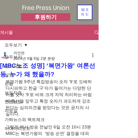
Free Press Union
ME
NU
후원하기
게시물
모두보기
자언련
모두보기
2024년 4월 9일
2분 분량
[MBC노조 성명] ‘복면가왕’ 여론선
공지사항
동, 누가 왜 했을까?
성명
복면가왕 9주년 특집방송이 숫자 ‘9’로 도배하
논평
다시피하고 한글 ‘구’자가 들어가는 다양한 단
보도자료
어를 숫자 ‘9’로 바꿔 크게 자막 처리하는 바람
에 총선을 앞두고 특정 숫자가 과도하게 강조
언론보도
된다는 심의의견을 받았다는 것은 공지의 사
자료실
실이다.
가짜뉴스와 팩트체크
그렇게 해서 방송 전날인 6일 오전 10시 23분 
미디어리포트
MBC는 복면가왕의  ‘방송 순연’ 결정을 대외