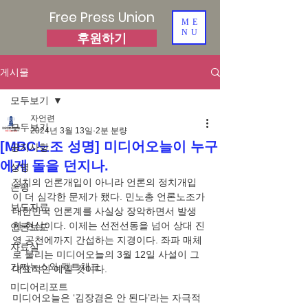
Free Press Union
ME
NU
후원하기
게시물
모두보기
자언련
모두보기
2024년 3월 13일
2분 분량
[MBC노조 성명] 미디어오늘이 누구
공지사항
에게 돌을 던지나.
성명
정치의 언론개입이 아니라 언론의 정치개입
논평
이 더 심각한 문제가 됐다. 민노총 언론노조가 
보도자료
대한민국 언론계를 사실상 장악하면서 발생
한 현상이다. 이제는 선전선동을 넘어 상대 진
언론보도
영 공천에까지 간섭하는 지경이다. 좌파 매체
자료실
로 불리는 미디어오늘의 3월 12일 사설이 그 
가짜뉴스와 팩트체크
대표적인 예일 것이다. 
미디어리포트
미디어오늘은 ‘김장겸은 안 된다’라는 자극적