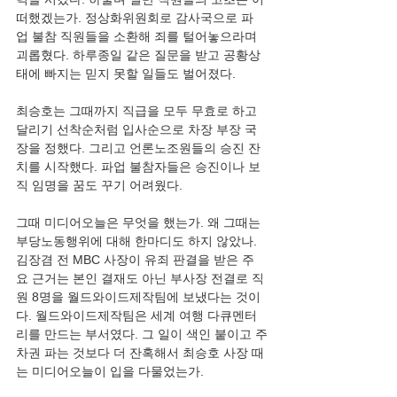
떠했겠는가. 정상화위원회로 감사국으로 파
업 불참 직원들을 소환해 죄를 털어놓으라며 
괴롭혔다. 하루종일 같은 질문을 받고 공황상
태에 빠지는 믿지 못할 일들도 벌어졌다. 
최승호는 그때까지 직급을 모두 무효로 하고 
달리기 선착순처럼 입사순으로 차장 부장 국
장을 정했다. 그리고 언론노조원들의 승진 잔
치를 시작했다. 파업 불참자들은 승진이나 보
직 임명을 꿈도 꾸기 어려웠다.  
그때 미디어오늘은 무엇을 했는가. 왜 그때는 
부당노동행위에 대해 한마디도 하지 않았나. 
김장겸 전 MBC 사장이 유죄 판결을 받은 주
요 근거는 본인 결재도 아닌 부사장 전결로 직
원 8명을 월드와이드제작팀에 보냈다는 것이
다. 월드와이드제작팀은 세계 여행 다큐멘터
리를 만드는 부서였다. 그 일이 색인 붙이고 주
차권 파는 것보다 더 잔혹해서 최승호 사장 때
는 미디어오늘이 입을 다물었는가. 