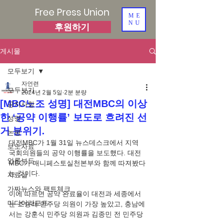
Free Press Union
ME
NU
후원하기
게시물
모두보기
자언련
모두보기
2024년 2월 5일
2분 분량
[MBC노조 성명] 대전MBC의 이상
공지사항
한 ‘공약 이행률’ 보도로 흐려진 선
성명
거 분위기.
논평
대전MBC가 1월 31일 뉴스데스크에서 지역 
보도자료
국회의원들의 공약 이행률을 보도했다. 대전
언론보도
MBC가 매니페스토실천본부와 함께 따져봤다
는 것이다. 
자료실
가짜뉴스와 팩트체크
이에 따르면 공약 완료율이 대전과 세종에서
미디어리포트
는 조승래 민주당 의원이 가장 높았고, 충남에
서는 강훈식 민주당 의원과 김종민 전 민주당 