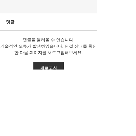
{자유언론국민연합 성명]
[한변 성명] 더
방문진은 국민의 것인가,
은 ‘위헌적 보완
노조의 것인가?
지 형사소송법 
강형철 숙명여대 미디어학부
더불어민주당(이하 
댓글
즉각 철회하고, 
교수가 방송문화진흥회(이하
라 함)은 지난 22
의를 요구하여 
방문진) 이사장으로 선임되었
완수사권을 전면 
책무를 다하라
댓글을 불러올 수 없습니다.
다. 방송문화진흥회는 MBC를
용의 형사소송법 
기술적인 오류가 발생하였습니다. 연결 상태를 확인
관리·감독하는 기관이다. 따라
으로 재확인하면서
한 다음 페이지를 새로고침해보세요.
서 그 수장은 누구보다 헌법과
이 배제된 국회 
법치주의를 존중하고, 공영방
회 법안심사 제1
새로고침
송의 정치적 독립과 공정성을
일방적 심사를 강행
지켜야 할 막중한 책무를 지닌
르면 이번주 안에 
자리이다. 그러나 자유언론국
를 하겠다 예고하였
민연합은 이번 선임을 바라보
10월 2일 공소청
Get Latest News...
며 깊은 우려를 금할 수 없다.
법이 시행되면 검
Enter your Email here
강형철 이사장은
사권이 전면 배제
구독하기