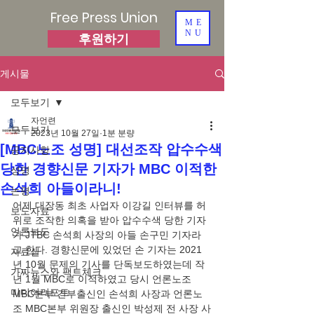
Free Press Union
ME
NU
후원하기
게시물
모두보기
자언련
모두보기
2023년 10월 27일
1분 분량
[MBC노조 성명] 대선조작 압수수색
공지사항
당한 경향신문 기자가 MBC 이적한
성명
손석희 아들이라니!
논평
어제 대장동 최초 사업자 이강길 인터뷰를 허
보도자료
위로 조작한 의혹을 받아 압수수색 당한 기자
언론보도
가 JTBC 손석희 사장의 아들 손구민 기자라
고 한다. 경향신문에 있었던 손 기자는 2021
자료실
년 10월 문제의 기사를 단독보도하였는데 작
가짜뉴스와 팩트체크
년 1월 MBC로 이적하였고 당시 언론노조 
미디어리포트
MBC본부 간부출신인 손석희 사장과 언론노
조 MBC본부 위원장 출신인 박성제 전 사장 사