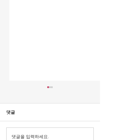
{자유언론국민연합 성명]
[한변 성명] 더
방문진은 국민의 것인가,
은 ‘위헌적 보완
노조의 것인가?
지 형사소송법 
강형철 숙명여대 미디어학부
더불어민주당(이하 
댓글
즉각 철회하고, 
교수가 방송문화진흥회(이하
라 함)은 지난 22
의를 요구하여 
방문진) 이사장으로 선임되었
완수사권을 전면 
책무를 다하라
다. 방송문화진흥회는 MBC를
용의 형사소송법 
댓글을 입력하세요.