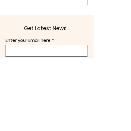
관리·감독하는 기관이다. 따라
으로 재확인하면서
서 그 수장은 누구보다 헌법과
이 배제된 국회 
법치주의를 존중하고, 공영방
회 법안심사 제1
송의 정치적 독립과 공정성을
일방적 심사를 강행
Get Latest News...
지켜야 할 막중한 책무를 지닌
르면 이번주 안에 
자리이다. 그러나 자유언론국
를 하겠다 예고하였
Enter your Email here
민연합은 이번 선임을 바라보
10월 2일 공소청
며 깊은 우려를 금할 수 없다.
법이 시행되면 검
강형철 이사장은
사권이 전면 배제
구독하기