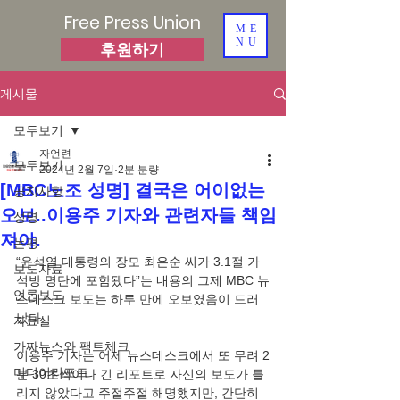
Free Press Union
ME
NU
후원하기
게시물
모두보기
자언련
모두보기
2024년 2월 7일
2분 분량
[MBC노조 성명] 결국은 어이없는
공지사항
오보..이용주 기자와 관련자들 책임
성명
져야.
논평
“윤석열 대통령의 장모 최은순 씨가 3.1절 가
보도자료
석방 명단에 포함됐다”는 내용의 그제 MBC 뉴
언론보도
스데스크 보도는 하루 만에 오보였음이 드러
났다. 
자료실
가짜뉴스와 팩트체크
이용주 기자는 어제 뉴스데스크에서 또 무려 2
미디어리포트
분 30초씩이나 긴 리포트로 자신의 보도가 틀
리지 않았다고 주절주절 해명했지만, 간단히 