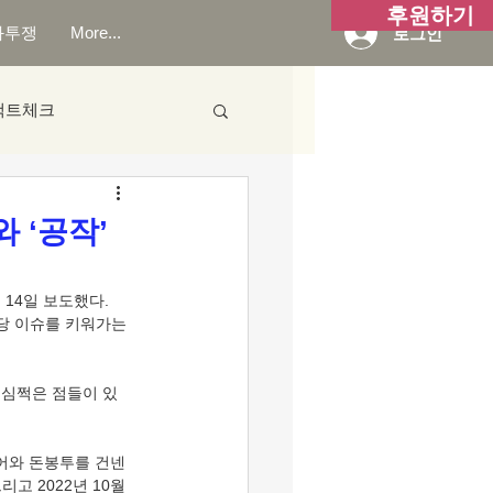
후원하기
화투쟁
More...
로그인
팩트체크
 ‘공작’
14일 보도했다. 
 해당 이슈를 키워가는 
미심쩍은 점들이 있
들어와 돈봉투를 건넨
 2022년 10월 