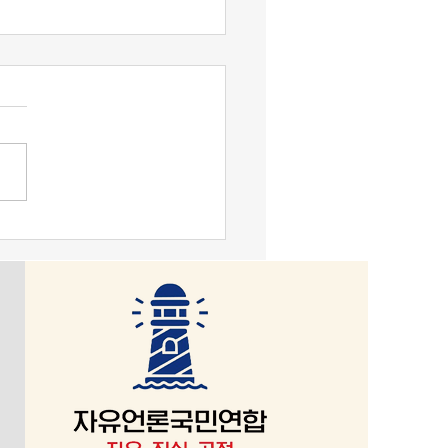
맹기 논평] 대한민국, 악을
로 가장하는 세상이 문제.
국은 1948년 7월 12일 발표
헌헌법이 존재한다. 그걸 부
, 친중·종북 성향을 내면 문
있다. 그들 ‘사적 카르텔’의 세
반미, 군 해체이다. 헌법정신
이라면, 반헌법은 악이 된다.
 “악(惡)은 보편적으로 자기
인 존재로 표현된다.”(Evil
neral is self-centred being for