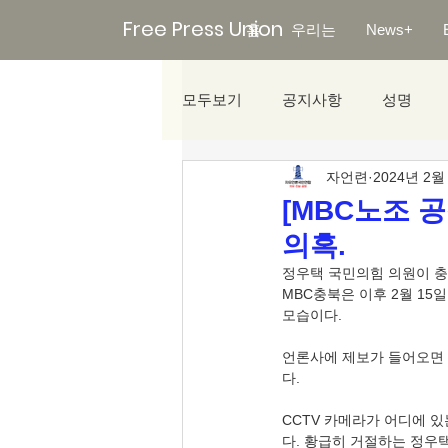
Free Press Union
홈
우리는
News+
모두보기
공지사항
성명
자언련
2024년 2월
미디어리포트
[MBC노조 
의혹.
정우택 국민의힘 의원이 충
MBC충북은 이후 2월 15일
모습이다.  
언론사에 제보가 들어오면 
다. 
CCTV 카메라가 어디에 
다. 황급히 거절하는 정우택