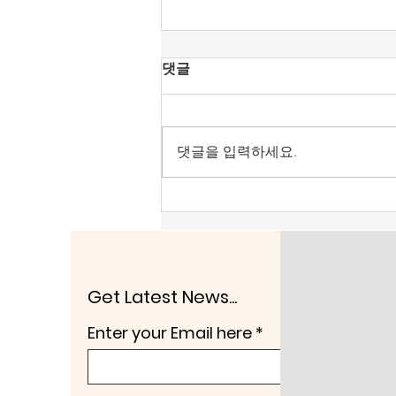
[조맹기 논평] 혐오가 놀이가
댓글
된 시대, ‘말리는 시누이’가 되
자.
‘말리는 시누이’도 못하는 시대가
되었다. 〈‘수사부 장관’이 된 행안
댓글을 입력하세요.
장관‘〉이 된다. 이게 말이 되는 소
리인가? 공산국가·전체주의·경찰
국가 아니면 자유주의·시장경제의
국가에서는 있을 수 없는 일이다.
공산주의에 걸신이 들린 86 운동
권 세력임에 틀림이 없다. 이 나라
가 이렇게 발전된 것은 제헌헌법
Get Latest News...
때문이다. 이승만·안재홍은 미국
Enter your Email here
통이고, 안재홍은 일본에