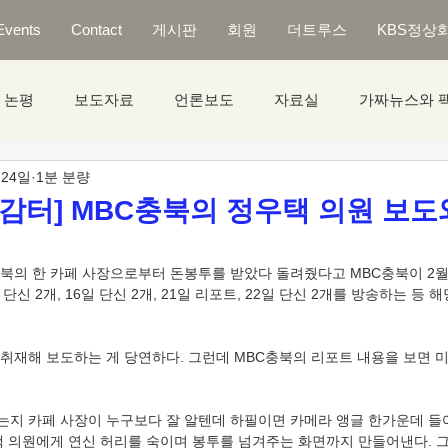
Events
Contact
게시판
회원
더트루스
KBS정상
논평
보도자료
언론보도
자료실
가짜뉴스와 
 24일
1분 분량
공감터] MBC충북의 정우택 의원 보도와
북의 한 카페 사장으로부터 돈봉투를 받았다 돌려줬다고 MBC충북이 2월 
 단신 2개, 16일 단신 2개, 21일 리포트, 22일 단신 2개를 방송하는 등
취재해 보도하는 게 당연하다. 그런데 MBC충북의 리포트 내용을 보면 
있는지 카페 사장이 누구보다 잘 알텐데 하필이면 카메라 앵글 한가운데 
 의원에게 연신 허리를 숙이며 봉투를 넘겨주는 화면까지 만들어낸다. 그리고