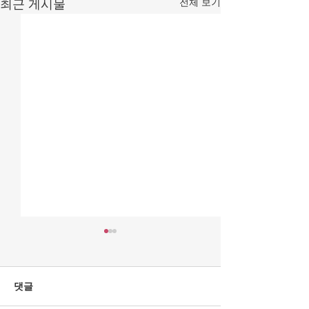
전체 보기
최근 게시물
[조맹기 논평] 검찰 수사권
[조맹기 논평] 아
폐지 李 ‘사필귀정’ 의결
"인간의 기본속성
(1).
물물교환 원한다"
특수의지가 일반의지를 능가
분업은 달리 생기지
댓글
할 수는 없다. 일반의지는 내적
간은 무역(trade)