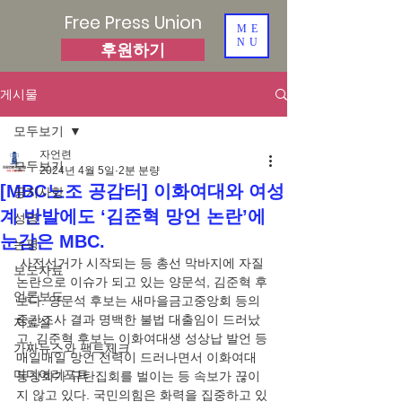
Free Press Union
ME
NU
후원하기
게시물
모두보기
자언련
모두보기
2024년 4월 5일
2분 분량
[MBC노조 공감터] 이화여대와 여성
공지사항
계 반발에도 ‘김준혁 망언 논란’에
성명
눈감은 MBC.
논평
 사전선거가 시작되는 등 총선 막바지에 자질 
보도자료
논란으로 이슈가 되고 있는 양문석, 김준혁 후
언론보도
보다. 양문석 후보는 새마을금고중앙회 등의 
중간조사 결과 명백한 불법 대출임이 드러났
자료실
고, 김준혁 후보는 이화여대생 성상납 발언 등 
가짜뉴스와 팩트체크
매일매일 망언 전력이 드러나면서 이화여대 
미디어리포트
동창회가 규탄집회를 벌이는 등 속보가 끊이
지 않고 있다. 국민의힘은 화력을 집중하고 있