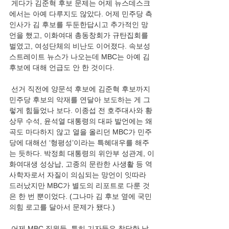
 게다가 김준혁 후보 문제는 어제 뉴스데스크
에서는 아예 다루지도 않았다. 어제 민주당 측 
인사가 김 후보를 두둔한답시고 추가적인 망
언을 했고, 이화여대 총동창회가 규탄집회를 
벌였고, 여성단체의 비난도 이어졌다. 속보성 
스트레이트 뉴스가 나오는데 MBC는 아예 김 
후보에 대해 언급도 안 한 것이다.
 선거 직전에 양문석 후보에 김준혁 후보까지 
민주당 후보의 악재를 연달아 보도하는 게 그
렇게 힘들었나 보다. 이종섭 전 호주대사와 황
상무 수석, 윤석열 대통령의 대파 발언에는 왜
곡도 마다하지 않고 열을 올리던 MBC가 민주
당에 대해선 ‘형평성’이라는 특혜대우를 해주
는 듯하다. 박정희 대통령의 위안부 성관계, 이
화여대생 성상납, 고종의 문란한 사생활 등 역
사학자로서 자질이 의심되는 망언이 잇따라 
드러났지만 MBC가 별도의 리포트로 다룬 것
은 한 번 뿐이었다. (그나마 김 후보 옆에 국민
의힘 로고를 달아서 문제가 됐다.)
 어제 MBC 직원들, 특히 기자들은 참담한 날