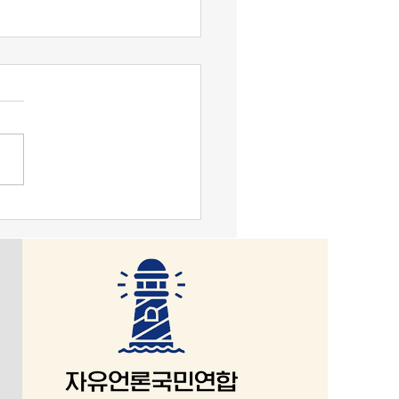
맹기 논평] 검찰 수사권 폐
 ‘사필귀정’ 의결(1).
의지가 일반의지를 능가할 수
다. 일반의지는 내적 논리가
 하고, 과학성을 지녀야 한
헌법정신도 예외일 수 없다. ‘대
국은 민주공화국이다. 대한민
주권은 국민에게 있고, 모든
은 국민으로부터 나온다.’라는
 일반의지가 표출됨을 이야기
 반면 중국·북한 공산당에 의
사적 카르텔’에 의해 움직 곳은
의지로 충분하다. 선