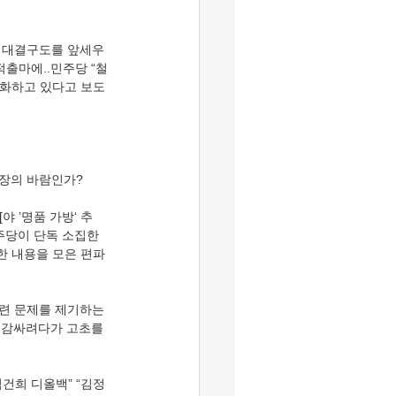
의 대결구도를 앞세우
적출마에..민주당 “철
구체화하고 있다고 보도
팀장의 바람인가?
 ’명품 가방‘ 추
주당이 단독 소집한 
한 내용을 모은 편파 
련 문제를 제기하는 
 감싸려다가 고초를 
건희 디올백” “김정