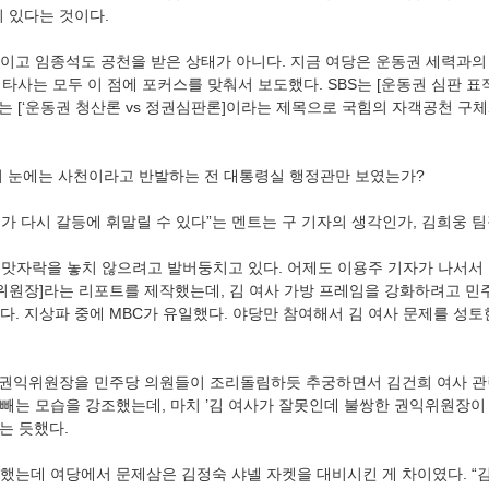
이 있다는 것이다.
이고 임종석도 공천을 받은 상태가 아니다. 지금 여당은 운동권 세력과
. 타사는 모두 이 점에 포커스를 맞춰서 보도했다. SBS는 [운동권 심판 표
BS는 [‘운동권 청산론 vs 정권심판론]이라는 제목으로 국힘의 자객공천 
의 눈에는 사천이라고 반발하는 전 대통령실 행정관만 보였는가?
계가 다시 갈등에 휘말릴 수 있다”는 멘트는 구 기자의 생각인가, 김희웅 
치맛자락을 놓치 않으려고 발버둥치고 있다. 어제도 이용주 기자가 나서서 [야
 권익위원장]라는 리포트를 제작했는데, 김 여사 가방 프레임을 강화하려고 민
. 지상파 중에 MBC가 유일했다. 야당만 참여해서 김 여사 문제를 성토
된 권익위원장을 민주당 의원들이 조리돌림하듯 추궁하면서 김건희 여사 관
빼는 모습을 강조했는데, 마치 ’김 여사가 잘못인데 불쌍한 권익위원장이
는 듯했다.
했는데 여당에서 문제삼은 김정숙 샤넬 자켓을 대비시킨 게 차이였다. “김