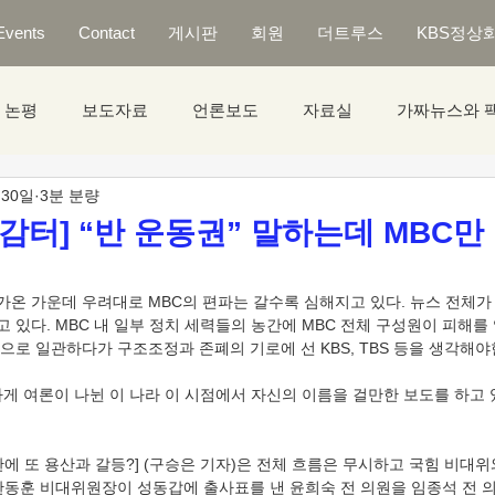
Events
Contact
게시판
회원
더트루스
KBS정상
논평
보도자료
언론보도
자료실
가짜뉴스와 
 30일
3분 분량
감터] “반 운동권” 말하는데 MBC만
다가온 가운데 우려대로 MBC의 편파는 갈수록 심해지고 있다. 뉴스 전체가
있다. MBC 내 일부 정치 세력들의 농간에 MBC 전체 구성원이 피해를 입
으로 일관하다가 구조조정과 존폐의 기로에 선 KBS, TBS 등을 생각해야
하게 여론이 나뉜 이 나라 이 시점에서 자신의 이름을 걸만한 보도를 하고
논란에 또 용산과 갈등?] (구승은 기자)은 전체 흐름은 무시하고 국힘 비대
한동훈 비대위원장이 성동갑에 출사표를 낸 윤희숙 전 의원을 임종석 전 