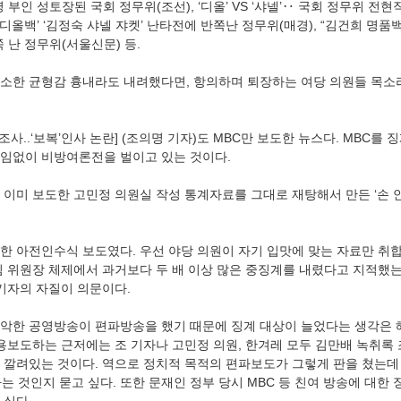
부인 성토장된 국회 정무위(조선), ‘디올’ VS ‘샤넬’‥ 국회 정무위 전현
디올백’ ‘김정숙 샤넬 쟈켓’ 난타전에 반쪽난 정무위(매경), “김건희 명품백
 난 정무위(서울신문) 등.
최소한 균형감 흉내라도 내려했다면, 항의하며 퇴장하는 여당 의원들 목
인 조사..‘보복’인사 논란] (조의명 기자)도 MBC만 보도한 뉴스다. MBC를
임없이 비방여론전을 벌이고 있는 것이다.
 이미 보도한 고민정 의원실 작성 통계자료를 그대로 재탕해서 만든 ‘손 안
한 아전인수식 보도였다. 우선 야당 의원이 자기 입맛에 맞는 자료만 취
림 위원장 체제에서 과거보다 두 배 이상 많은 중징계를 내렸다고 지적했는
 기자의 자질이 의문이다.
악한 공영방송이 편파방송을 했기 때문에 징계 대상이 늘었다는 생각은 
인용보도하는 근저에는 조 기자나 고민정 의원, 한겨레 모두 김만배 녹취록
 깔려있는 것이다. 역으로 정치적 목적의 편파보도가 그렇게 판을 쳤는데
는 것인지 묻고 싶다. 또한 문재인 정부 당시 MBC 등 친여 방송에 대한