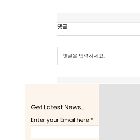
[조맹기 논평] 중국·북한 상전
댓글
으로 모시는 세력은 공직에서
물러날 때이다.
올림픽공원 핸드볼 경기장은 대한
민국 선거주권을 되찾는 계기로 삼
댓글을 입력하세요.
아야 한다. 헌법정신의 보통선거,
평등선거, 직접선거, 비밀선거 4원
칙을 지키도록 해야 한다. 어느 누
구도 부정선거로 당선되는 인사가
없애야 한다. 다른 하나는 전술핵
배치이다. 노태우 정권은 1991년
한반도 비핵화 공동선언과 함께 주
Get Latest News...
한미군 전술핵이 한반도에서 철수
Enter your Email here
시켰다. 두 가지 이유 때문에