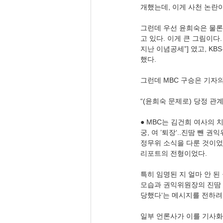
개했는데, 이게 사천 논란
그런데 우선 윤희숙은 물론
고 있다. 이게 큰 그림이다
지난 이념공세”] 였고, K
했다.
그런데 MBC 구승은 기자
“(윤희숙 문제로) 당정 관
● MBC는 김건희 여사의 
궁, 여 ’퇴장‘..진땀 뺀
정무위 소식을 다룬 것이었다
리포트의 전형이었다.
특히 임명된 지 얼마 안 
모습과 권익위원장의 진땀 
당했다‘는 메시지를 전하려
일부 언론사가 이를 기사화