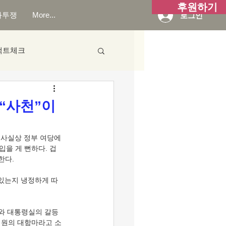
후원하기
화투쟁
More...
로그인
팩트체크
 “사천”이
 사실상 정부 여당에 
을 게 뻔하다. 겁 
한다.
 있는지 냉정하게 따
위와 대통령실의 갈등
의원의 대항마라고 소