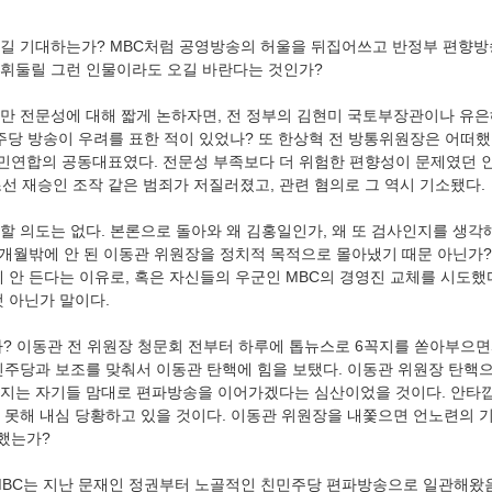
길 기대하는가? MBC처럼 공영방송의 허울을 뒤집어쓰고 반정부 편향방송
휘둘릴 그런 인물이라도 오길 바란다는 것인가?
만 전문성에 대해 짧게 논하자면, 전 정부의 김현미 국토부장관이나 유
민주당 방송이 우려를 표한 적이 있었나? 또 한상혁 전 방통위원장은 어떠했
연합의 공동대표였다. 전문성 부족보다 더 위험한 편향성이 문제였던 인
조선 재승인 조작 같은 범죄가 저질러졌고, 관련 혐의로 그 역시 기소됐다.
할 의도는 없다. 본론으로 돌아와 왜 김홍일인가, 왜 또 검사인지를 생각해
3개월밖에 안 된 이동관 위원장을 정치적 목적으로 몰아냈기 때문 아닌가?
에 안 든다는 이유로, 혹은 자신들의 우군인 MBC의 경영진 교체를 시도
 아닌가 말이다. 
가? 이동관 전 위원장 청문회 전부터 하루에 톱뉴스로 6꼭지를 쏟아부으면
민주당과 보조를 맞춰서 이동관 탄핵에 힘을 보탰다. 이동관 위원장 탄핵
지는 자기들 맘대로 편파방송을 이어가겠다는 심산이었을 것이다. 안타깝
 못해 내심 당황하고 있을 것이다. 이동관 위원장을 내쫓으면 언노련의 
했는가?
MBC는 지난 문재인 정권부터 노골적인 친민주당 편파방송으로 일관해왔