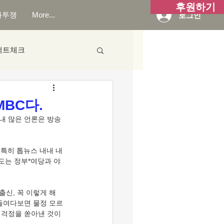
후원하기
화투쟁
More...
로그인
팩트체크
MBC다.
내 많은 언론은 방송
 특히 톱뉴스 내내 내
보도는 정부*여당과 야
신, 꼭 이렇게 해
 들여다보면 물정 모르
 걱정을 쏟아낸 것이