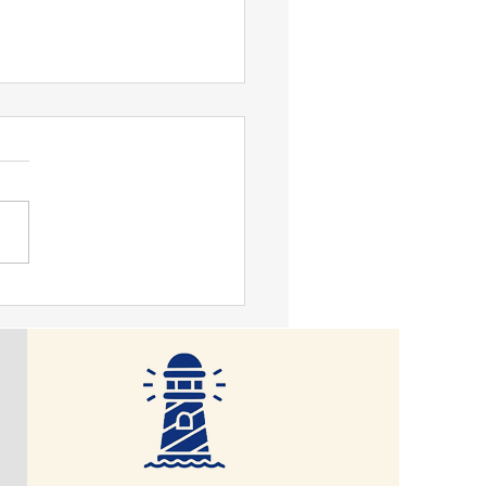
변 성명] 더불어민주당은
헌적 보완수사권 폐지 형사
법 개정안’을 즉각 철회하
어민주당(이하 ‘민주당’이라
 정부는 재의를 요구하여
 지난 22일 검사의 보완수사
수호 책무를 다하라
 전면 폐지하는 내용의 형사소
 개정을 당론으로 재확인하면
국민의힘이 배제된 국회 법제사
원회 법안심사 제1소위원회
일방적 심사를 강행하였고,
면 이번주 안에 본회의 처리를
 예고하였다. 오는 10월 2일
청법과 중수청법이 시행되면
의 직접수사권이 전면 배제되