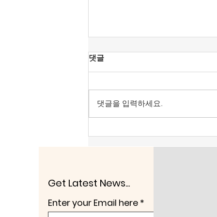
[공언련 성명] KBS 진미위에
댓글
찬동했던 강형철의 방문진 이
사장 취임을 우려한다.
강형철 숙명여대 미디어학부 교수
가 방송문화진흥회 이사장으로 호
댓글을 입력하세요.
선됐다. 언론노조가 민주당이 추천
한 오태규 이사를 그렇게 공격하더
니 결국 목적을 이룬 듯하다. 그런
데 강형철이 그동안 보여 온 행태
를 보면 ‘산 넘어 산’이라는 생각이
든다. 강형철은 KBS이사로 있던
지난 2018년 진실과미래위원회
Get Latest News...
(진미위)를 만드는데 적극 찬성했
Enter your Email here
다. 그해 5월 30일 KBS이