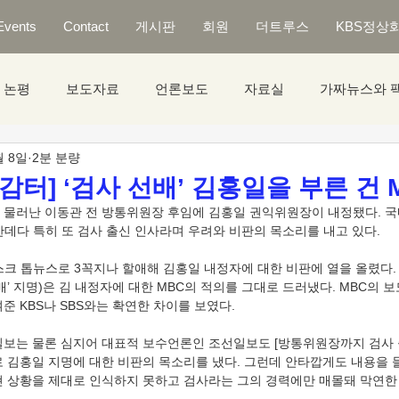
Events
Contact
게시판
회원
더트루스
KBS정상
논평
보도자료
언론보도
자료실
가짜뉴스와 
월 8일
2분 분량
감터] ‘검사 선배’ 김홍일을 부른 건 
 물러난 이동관 전 방통위원장 후임에 김홍일 권익위원장이 내정됐다. 국
데다 특히 또 검사 출신 인사라며 우려와 비판의 목소리를 내고 있다. 
스크 톱뉴스로 3꼭지나 할애해 김홍일 내정자에 대한 비판에 열을 올렸다.
배’ 지명)은 김 내정자에 대한 MBC의 적의를 그대로 드러냈다. MBC의 
준 KBS나 SBS와는 확연한 차이를 보였다.
일보는 물론 심지어 대표적 보수언론인 조선일보도 [방통위원장까지 검사 출
로 김홍일 지명에 대한 비판의 목소리를 냈다. 그런데 안타깝게도 내용을
현 상황을 제대로 인식하지 못하고 검사라는 그의 경력에만 매몰돼 막연한