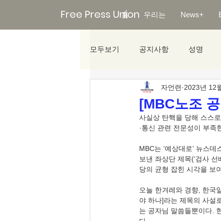
Free Press Union
홈
우리는
News+
모두보기
공지사항
성명
자언련
2023년 12
미디어리포트
[MBC노조 공
사실상 탄핵을 당해 스스로
·통신 관련 전문성이 부족한
MBC는 ‘예상대로’ 뉴스데
보낸 좌상단 제목(‘검사 선
당의 균형 잡힌 시각을 보여
오늘 한겨레와 경향, 한국
야 하나]라는 제목의 사설
는 공자님 말씀들뿐이다. 