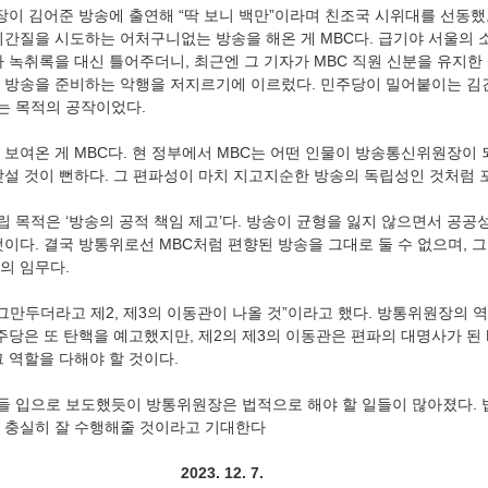
장이 김어준 방송에 출연해 “딱 보니 백만”이라며 친조국 시위대를 선동했
이간질을 시도하는 어처구니없는 방송을 해온 게 MBC다. 급기야 서울의
사 녹취록을 대신 틀어주더니, 최근엔 그 기자가 MBC 직원 신분을 유지한
 방송을 준비하는 악행을 저지르기에 이르렀다. 민주당이 밀어붙이는 김
는 목적의 공작이었다.
 보여온 게 MBC다. 현 정부에서 MBC는 어떤 인물이 방송통신위원장이
맞설 것이 뻔하다. 그 편파성이 마치 지고지순한 방송의 독립성인 것처럼 
 목적은 ‘방송의 공적 책임 제고’다. 방송이 균형을 잃지 않으면서 공공
이다. 결국 방통위로선 MBC처럼 편향된 방송을 그대로 둘 수 없으며, 
의 임무다.
그만두더라고 제2, 제3의 이동관이 나올 것”이라고 했다. 방통위원장의 
주당은 또 탄핵을 예고했지만, 제2의 제3의 이동관은 편파의 대명사가 된
 역할을 다해야 할 것이다. 
 입으로 보도했듯이 방통위원장은 법적으로 해야 할 일들이 많아졌다. 
 충실히 잘 수행해줄 것이라고 기대한다
2023. 12. 7.