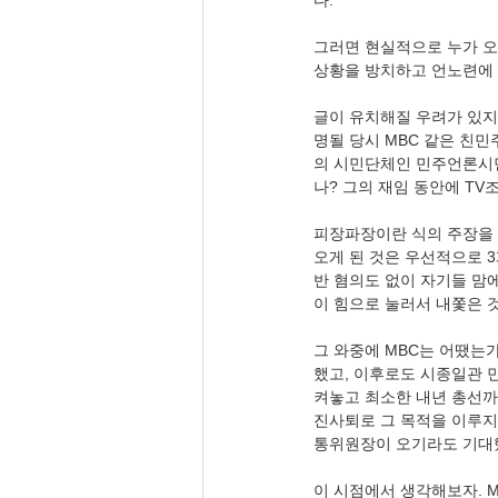
다. 
그러면 현실적으로 누가 오
상황을 방치하고 언노련에 
글이 유치해질 우려가 있지
명될 당시 MBC 같은 친
의 시민단체인 민주언론시민
나? 그의 재임 동안에 TV
피장파장이란 식의 주장을 
오게 된 것은 우선적으로 
반 혐의도 없이 자기들 맘
이 힘으로 눌러서 내쫓은 것
그 와중에 MBC는 어땠는
했고, 이후로도 시종일관 
켜놓고 최소한 내년 총선까
진사퇴로 그 목적을 이루지
통위원장이 오기라도 기대
이 시점에서 생각해보자. 