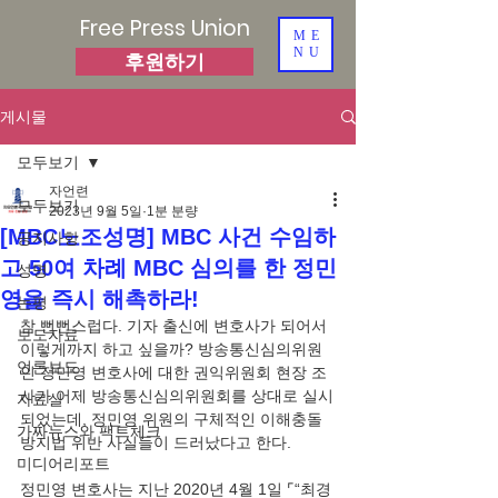
Free Press Union
ME
NU
후원하기
게시물
모두보기
자언련
모두보기
2023년 9월 5일
1분 분량
[MBC노조성명] MBC 사건 수임하
공지사항
고 50여 차례 MBC 심의를 한 정민
성명
영을 즉시 해촉하라!
논평
참 뻔뻔스럽다. 기자 출신에 변호사가 되어서 
보도자료
이렇게까지 하고 싶을까? 방송통신심의위원
언론보도
인 정민영 변호사에 대한 권익위원회 현장 조
사가 어제 방송통신심의위원회를 상대로 실시
자료실
되었는데, 정민영 위원의 구체적인 이해충돌
가짜뉴스와 팩트체크
방지법 위반 사실들이 드러났다고 한다.
미디어리포트
정민영 변호사는 지난 2020년 4월 1일 ⌜“최경