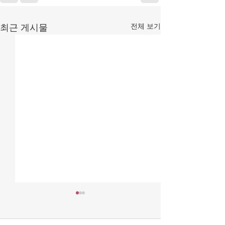
전체 보기
최근 게시물
{자유언론국민연합 성명]
[한변 성명] 더
방문진은 국민의 것인가,
은 ‘위헌적 보완
노조의 것인가?
지 형사소송법 