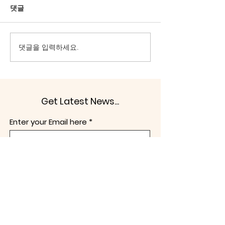
강형철 숙명여대 미디어학부
더불어민주당(이하 
댓글
즉각 철회하고, 
교수가 방송문화진흥회(이하
라 함)은 지난 22
의를 요구하여 
방문진) 이사장으로 선임되었
완수사권을 전면 
책무를 다하라
다. 방송문화진흥회는 MBC를
용의 형사소송법 
댓글을 입력하세요.
관리·감독하는 기관이다. 따라
으로 재확인하면서
서 그 수장은 누구보다 헌법과
이 배제된 국회 
법치주의를 존중하고, 공영방
회 법안심사 제1
송의 정치적 독립과 공정성을
일방적 심사를 강행
Get Latest News...
지켜야 할 막중한 책무를 지닌
르면 이번주 안에 
자리이다. 그러나 자유언론국
를 하겠다 예고하였
Enter your Email here
민연합은 이번 선임을 바라보
10월 2일 공소청
며 깊은 우려를 금할 수 없다.
법이 시행되면 검
강형철 이사장은
사권이 전면 배제
구독하기