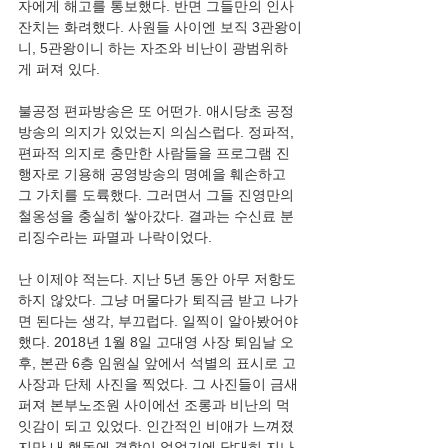
자에게 해고를 통보했다. 반면 그들만의 인사 
잔치는 화려했다. 사원들 사이엔 보직 3관왕이
니, 5관왕이니 하는 자조와 비난이 광범위하
게 퍼져 있다.
불공정 편파방송은 또 어떤가. 애시당초 공정
방송의 의지가 있었는지 의심스럽다. 정파적, 
편파적 의지로 충만한 사람들을 프로그램 진
행자로 기용해 공영방송의 명예을 훼손하고 
그 가치를 도륙했다. 그러면서 그들 진영만의 
철옹성을 충실히 쌓아갔다. 결과는 수신료 분
리징수라는 파멸과 나락이었다.
난 이제야 적는다. 지난 5년 동안 아무 저항도 
하지 않았다. 그냥 머물다가 퇴직금 받고 나가
면 된다는 생각, 부끄럽다. 일찍이 알아봤어야 
했다. 2018년 1월 8일 고대영 사장 퇴임날 오
후, 본관 6층 임원실 앞에서 석별의 표시로 고 
사장과 단체 사진을 찍었다. 그 사진들이 금새 
퍼져 본부노조원 사이에선 조롱과 비난의 먹
잇감이 되고 있었다. 인간적인 비애가 느껴졌
지만 내 행동에 결함이 없었기에 담대히 지나