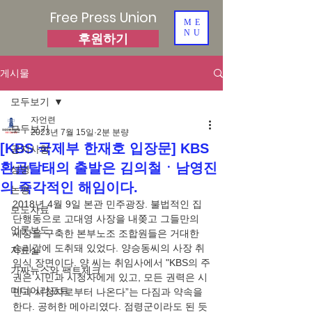
Free Press Union
ME
NU
후원하기
게시물
모두보기
자언련
모두보기
2023년 7월 15일
2분 분량
[KBS 국제부 한재호 입장문] KBS
공지사항
환골탈태의 출발은 김의철ㆍ남영진
성명
의 즉각적인 해임이다.
논평
2018년 4월 9일 본관 민주광장. 불법적인 집
보도자료
단행동으로 고대영 사장을 내쫒고 그들만의 
언론보도
세상을 구축한 본부노조 조합원들은 거대한 
승리감에 도취돼 있었다. 양승동씨의 사장 취
자료실
임식 장면이다. 양 씨는 취임사에서 "KBS의 주
가짜뉴스와 팩트체크
권은 시민과 시청자에게 있고, 모든 권력은 시
미디어리포트
민과 시청자로부터 나온다”는 다짐과 약속을 
한다. 공허한 메아리였다. 점령군이라도 된 듯 