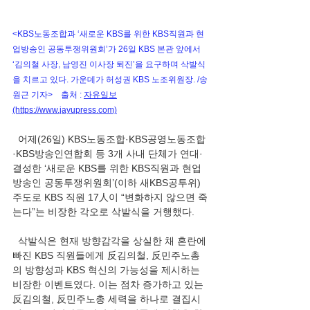
<KBS노동조합과 ‘새로운 KBS를 위한 KBS직원과 현
업방송인 공동투쟁위원회’가 26일 KBS 본관 앞에서 
‘김의철 사장, 남영진 이사장 퇴진’을 요구하며 삭발식
을 치르고 있다. 가운데가 허성권 KBS 노조위원장. /송
원근 기자>    출처 : 
자유일보
(https://www.jayupress.com)
  어제(26일) KBS노동조합·KBS공영노동조합
·KBS방송인연합회 등 3개 사내 단체가 연대·
결성한 ‘새로운 KBS를 위한 KBS직원과 현업
방송인 공동투쟁위원회’(이하 새KBS공투위) 
주도로 KBS 직원 17人이 “변화하지 않으면 죽
는다”는 비장한 각오로 삭발식을 거행했다. 
  삭발식은 현재 방향감각을 상실한 채 혼란에 
빠진 KBS 직원들에게 反김의철, 反민주노총
의 방향성과 KBS 혁신의 가능성을 제시하는 
비장한 이벤트였다. 이는 점차 증가하고 있는 
反김의철, 反민주노총 세력을 하나로 결집시