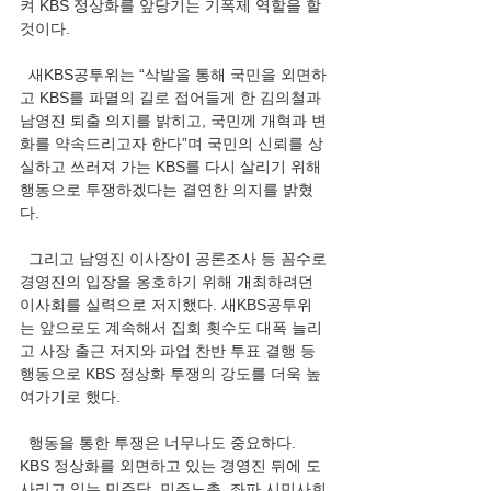
켜 KBS 정상화를 앞당기는 기폭제 역할을 할 
것이다. 
  새KBS공투위는 “삭발을 통해 국민을 외면하
고 KBS를 파멸의 길로 접어들게 한 김의철과 
남영진 퇴출 의지를 밝히고, 국민께 개혁과 변
화를 약속드리고자 한다”며 국민의 신뢰를 상
실하고 쓰러져 가는 KBS를 다시 살리기 위해 
행동으로 투쟁하겠다는 결연한 의지를 밝혔
다. 
  그리고 남영진 이사장이 공론조사 등 꼼수로 
경영진의 입장을 옹호하기 위해 개최하려던 
이사회를 실력으로 저지했다. 새KBS공투위
는 앞으로도 계속해서 집회 횟수도 대폭 늘리
고 사장 출근 저지와 파업 찬반 투표 결행 등 
행동으로 KBS 정상화 투쟁의 강도를 더욱 높
여가기로 했다. 
  행동을 통한 투쟁은 너무나도 중요하다. 
KBS 정상화를 외면하고 있는 경영진 뒤에 도
사리고 있는 민주당, 민주노총, 좌파 시민사회