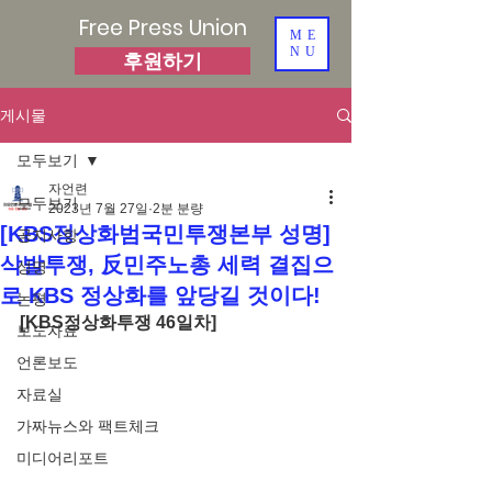
Free Press Union
ME
NU
후원하기
게시물
모두보기
자언련
모두보기
2023년 7월 27일
2분 분량
[KBS정상화범국민투쟁본부 성명]
공지사항
삭발투쟁, 反민주노총 세력 결집으
성명
로 KBS 정상화를 앞당길 것이다!
논평
[KBS정상화투쟁 46일차]
보도자료
언론보도
자료실
가짜뉴스와 팩트체크
미디어리포트