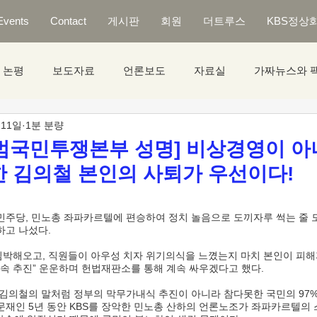
Events
Contact
게시판
회원
더트루스
KBS정상
논평
보도자료
언론보도
자료실
가짜뉴스와 
 11일
1분 분량
범국민투쟁본부 성명] 비상경영이 아
 김의철 본인의 사퇴가 우선이다!
하고 나섰다.
졸속 추진” 운운하며 헌법재판소를 통해 계속 싸우겠다고 했다. 
 문재인 5년 동안 KBS를 장악한 민노총 산하의 언론노조가 좌파카르텔의 