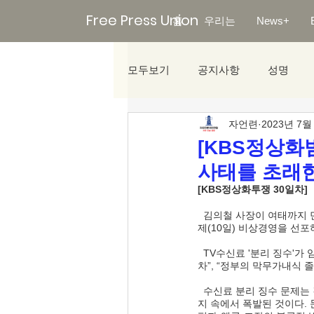
Free Press Union
홈
우리는
News+
모두보기
공지사항
성명
자언련
2023년 7월
미디어리포트
[KBS정상화
사태를 초래한
[KBS정상화투쟁 30일차]
  김의철 사장이 여태까지 민주당, 민노총 좌파카르텔에 편승하여 정치 놀음으로 도끼자루 썩는 줄 모르더니 뜬금없이 어
제(10일) 비상경영을 선포
  TV수신료 '분리 징수'가 임박해오고, 직원들이 아우성 치자 위기의식을 느꼈는지 마치 본인이 피해자인 척 “부당한 절
차”, “정부의 막무가내식 
  수신료 분리 징수 문제는 김의철의 말처럼 정부의 막무가내식 추진이 아니라 참다못한 국민의 97%에 달하는 절대적 지
지 속에서 폭발된 것이다.