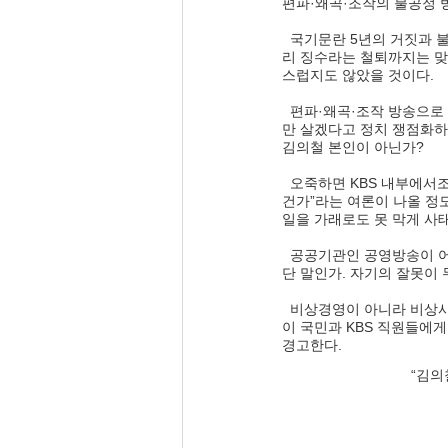
편파·왜곡·조작의 불공정 
  국기문란 5년의 거짓과 불공정 방송에 책임지고 김의철 본인이 사퇴해 KBS 스스로 혁신의 길을 터 주었다면 수신료 분
리 징수라는 철퇴까지는 맞
스럽지도 않았을 것이다.
  편파·왜곡·조작 방송으로 촉발된 엄중한 수신료 분리 징수 문제를 직원들이야 죽든 말든, KBS야 망하든 말든 오직 자기
만 살겠다고 정치 쟁점화하
김의철 본인이 아닌가? 
  오죽하면 KBS 내부에서조차 “사장인가 정치인인가”, “분리 징수를 정치문제로 못 박아 버렸다”, “그다음 자리 생각하는 
건가”라는 여론이 나올 정
일을 가래로도 못 막게 사
  공공기관인 공영방송이 어떻게 국민 다수가 민주적 절차를 통해 선택한 정부를 편파·왜곡·조작 방송으로 비난할 수 있
단 말인가. 자기의 잘못이 
  비상경영이 아니라 비상사태에까지 이르게 한 책임이 있는 김의철 본인이 깨끗이 사퇴하는 것이 우선이다. 그나마 그것
이 국민과 KBS 직원들에
경고한다. 
“김의