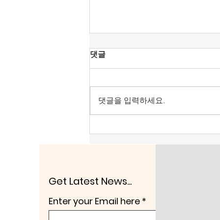
[공언련 성명] KBS 진미위에
댓글
찬동했던 강형철의 방문진 이
사장 취임을 우려한다.
강형철 숙명여대 미디어학부 교수
가 방송문화진흥회 이사장으로 호
댓글을 입력하세요.
선됐다. 언론노조가 민주당이 추천
한 오태규 이사를 그렇게 공격하더
니 결국 목적을 이룬 듯하다. 그런
데 강형철이 그동안 보여 온 행태
를 보면 ‘산 넘어 산’이라는 생각이
든다. 강형철은 KBS이사로 있던
지난 2018년 진실과미래위원회
Get Latest News...
(진미위)를 만드는데 적극 찬성했
Enter your Email here
다. 그해 5월 30일 KBS이