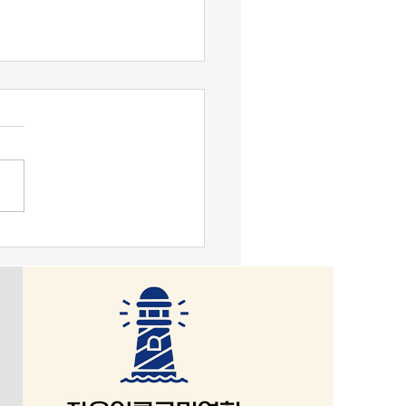
변 성명] 더불어민주당은
헌적 보완수사권 폐지 형사
법 개정안’을 즉각 철회하
어민주당(이하 ‘민주당’이라
 정부는 재의를 요구하여
 지난 22일 검사의 보완수사
수호 책무를 다하라
 전면 폐지하는 내용의 형사소
 개정을 당론으로 재확인하면
국민의힘이 배제된 국회 법제사
원회 법안심사 제1소위원회
일방적 심사를 강행하였고,
면 이번주 안에 본회의 처리를
 예고하였다. 오는 10월 2일
청법과 중수청법이 시행되면
의 직접수사권이 전면 배제되