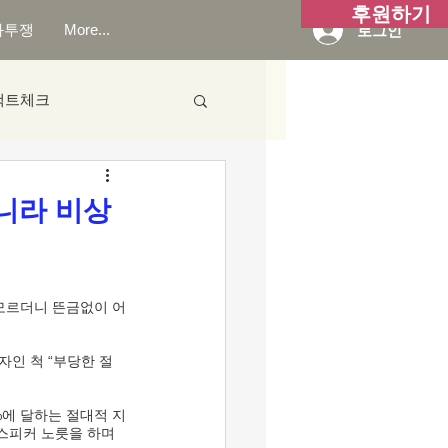
후원하기
화투쟁
More...
로그인
팩트체크
니라 비상
스피커 노릇을 하며 