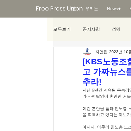
Free Press Union
홈
우리는
News+
모두보기
공지사항
성명
자언련
2023년 10
미디어리포트
[KBS노동조
고 가짜뉴스를
추라!
지난 6년간 계속된 무능경
가 사령탑없이 혼란만 거듭
이런 혼란을 틈타 민노총 
을 획책하고 있다는 제보가
아니다. 아무리 민노총 노조