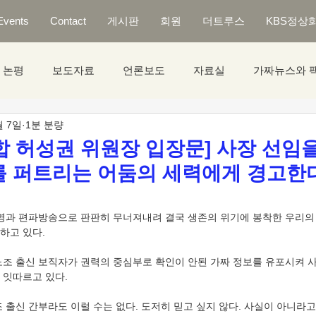
Events
Contact
게시판
회원
더트루스
KBS정상
논평
보도자료
언론보도
자료실
가짜뉴스와 
월 7일
1분 분량
합 허성권 위원장 입장문] 사장 선임
 퍼트리는 어둠의 세력에게 경고한다
영과 편파방송으로 판판히 무너져내려 결국 생존의 위기에 봉착한 우리의 소
하고 있다. 
노조 출신 보직자가 권력의 중심부로 확인이 안된 가짜 정보를 유포시켜 사
 잇따르고 있다. 
 출신 간부라도 이럴 수는 없다. 도저히 믿고 싶지 않다. 사실이 아니라고