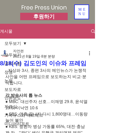
Free Press Union
ME
NU
후원하기
게시물
모두보기
자언련
모두보기
2021년 8월 19일
8분 분량
8/18(수) 김도인의 이슈와 프레임
공지사항
- 지상파 3사, 종편 3사의 메인뉴스가 논쟁적 
성명
사안을 어떤 프레임으로 보도하는지 비교·분
논평
석합니다.
보도자료
각 방송사의 톱 뉴스
언론보도
● MBC: 대선주자 선호…이재명 29.8, 윤석열 
자료실
19.5, 이낙연 10.6
● SBS: 연휴 끝나자 다시 1,800명대…이동량 
가짜뉴스와 팩트체크
늘어 불안
미디어리포트
● KBS: 중환자 병상 가동률 65%, 대전·충남 
꽉 차…“‘람다’ 변이 유행국 격리면제 제외”