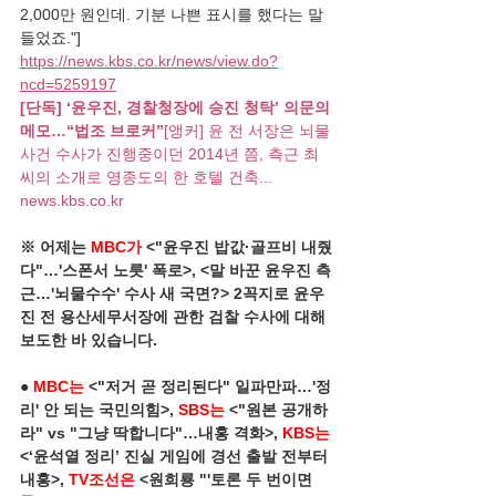
2,000만 원인데. 기분 나쁜 표시를 했다는 말 
들었죠."]
https://news.kbs.co.kr/news/view.do?
ncd=5259197
[단독] ‘윤우진, 경찰청장에 승진 청탁’ 의문의 
메모…“법조 브로커”
[앵커] 윤 전 서장은 뇌물 
사건 수사가 진행중이던 2014년 쯤, 측근 최 
씨의 소개로 영종도의 한 호텔 건축...
news.kbs.co.kr
※ 어제는 
MBC가
 <"윤우진 밥값·골프비 내줬
다"…'스폰서 노릇' 폭로>, <말 바꾼 윤우진 측
근…'뇌물수수' 수사 새 국면?> 2꼭지로 윤우
진 전 용산세무서장에 관한 검찰 수사에 대해 
보도한 바 있습니다. 
●
MBC는
 <"저거 곧 정리된다" 일파만파…'정
리' 안 되는 국민의힘>, 
SBS는
 <"원본 공개하
라" vs "그냥 딱합니다"…내홍 격화>, 
KBS는
<‘윤석열 정리’ 진실 게임에 경선 출발 전부터 
내홍>, 
TV조선은
 <원희룡 "'토론 두 번이면 