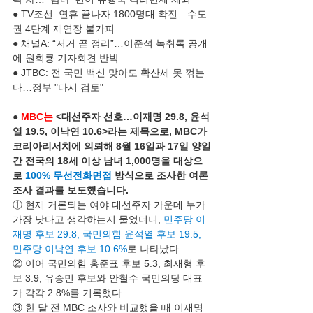
● TV조선: 연휴 끝나자 1800명대 확진…수도
권 4단계 재연장 불가피
● 채널A: “저거 곧 정리”…이준석 녹취록 공개
에 원희룡 기자회견 반박
● JTBC: 전 국민 백신 맞아도 확산세 못 꺾는
다…정부 "다시 검토"
● 
MBC는
 <대선주자 선호…이재명 29.8, 윤석
열 19.5, 이낙연 10.6>라는 제목으로, MBC가 
코리아리서치에 의뢰해 8월 16일과 17일 양일
간 전국의 18세 이상 남녀 1,000명을 대상으
로 
100% 무선전화면접
 방식으로 조사한 여론
조사 결과를 보도했습니다.
① 현재 거론되는 여야 대선주자 가운데 누가 
가장 낫다고 생각하는지 물었더니, 
민주당 이
재명 후보 29.8, 국민의힘 윤석열 후보 19.5, 
민주당 이낙연 후보 10.6%
로 나타났다. 
② 이어 국민의힘 홍준표 후보 5.3, 최재형 후
보 3.9, 유승민 후보와 안철수 국민의당 대표
가 각각 2.8%를 기록했다.
③ 한 달 전 MBC 조사와 비교했을 때 이재명 