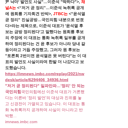
尹 낙마' 발언도 사실"…이준석 "딱하다">, 
채
널A는
 <“저거 곧 정리”…이준석 녹취록 공개
에 원희룡 기자회견 반박>, 
JTBC는
 <"윤석열 
곧 정리" 진실공방…국민의힘 내분으로 번졌
다>라는 제목으로, 이준석 대표가 '윤석열 후
보는 금방 정리된다'고 말했다는 원희룡 후보
의 주장에 이 대표는 통화 녹취록 일부를 공개
하며 정리된다는 건 윤 후보가 아니라 당내 갈
등이라고 거듭 주장했고, 그러자 원 후보는 
"토론회 2번이면 윤석열은 못 버틴다"는 이 대
표의 발언도 사실이라며 한발 더 나갔다고 보
도했습니다. 
https://imnews.imbc.com/replay/2021/nw
desk/article/6294406_34936.html
"저거 곧 정리된다" 일파만파…'정리' 안 되는 
국민의힘
국민의힘에선 이준석 대표가 거론했
다는 이른바 '정리 발언'의 대상과 진위를 놓
고 신경전이 가열되고 있습니다. 이 대표는 통
화 녹취록까지 공개하며 사실이 아니라고 반
박했...
imnews.imbc.com