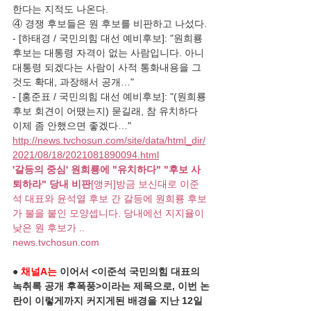
한다는 지적도 나온다.
④ 경쟁 후보들은 원 후보를 비판하고 나섰다.
- [하태경 / 국민의힘 대선 예비후보]: "원희룡 
후보는 대통령 자격이 없는 사람입니다. 아니 
대통령 되겠다는 사람이 사적 통화내용을 그
것도 확대, 과장해서 공개…"
- [홍준표 / 국민의힘 대선 예비후보]: "(원희룡 
후보 회견이 어땠는지) 묻길래, 참 유치하다 
이제 좀 안했으면 좋겠다…"
http://news.tvchosun.com/site/data/html_dir/
2021/08/18/2021081890094.html
'갈등의 중심' 원희룡에 "유치하다" "후보 사
퇴하라" 당내 비판
[앵커]방금 보신대로 이준
석 대표와 윤석열 후보 간 갈등에 원희룡 후보
가 불을 붙인 모양셉니다. 당내에선 지지율이 
낮은 원 후보가 ..
news.tvchosun.com
● 
채널A는
 이어서 <이준석 국민의힘 대표의 
녹취록 공개 후폭풍>이라는 제목으로, 이번 논
란이 이렇게까지 커지게된 배경을 지난 12일 