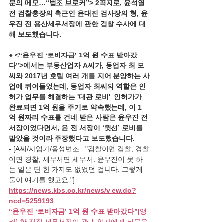
문의 메모…“법조 브로커”> 2꼭지로, 윤석열 
전 검찰총장의 측근인 윤대진 검사장의 형, 윤
우진 전 용산세무서장에 관한 검찰 수사에 대
해 보도했습니다.
● 
<“윤우진 ‘로비자금’ 1억 원 수표 받아갔
다”>에서는 부동산업자 A씨가, 동업자 최 모 
씨와 2017년 호텔 여러 개를 지어 분양하는 사
업에 뛰어들었는데, 동업자 최씨의 역할은 인
허가 업무를 해결하는 '대관 로비', 인허가가 
완료되면 1억 원을 주기로 약속했는데, 이 1
억 원짜리 수표를 건네 받은 사람은 윤우진 전 
서장이었다면서, 윤 전 서장이 ‘윗선’ 로비를 
맡았을 것이라 주장했다고 보도했습니다.
- [A씨/사업가/음성변조 : "검찰이면 검찰, 경찰
이면 경찰, 세무서면 세무서. 윤우진이 못 하
는 일은 단 한 가지도 없었던 겁니다. 그렇게 
둘이 얘기를 했고요."]
https://news.kbs.co.kr/news/view.do?
ncd=5259193
“윤우진 ‘로비자금’ 1억 원 수표 받아갔다”
[앵
커] 한 전직 세무서장이 관내 업자에게 뇌물을 