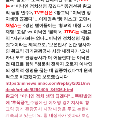
는
 <“이낙연 정치생명 끊겠다” 與경선판 황교
익 돌발 변수>, 
TV조선은
 <황교익 "이낙연 정
치생명 끊겠다"…이재명측 '黃 리스크' 고민>, 
채널A는
 <경선 빨아들이는 ‘황교익 내정’…이
재명 ‘고심’ vs 이낙연 ‘불쾌’>, 
JTBC는
 <황교
익 "자진사퇴는 없다…이낙연 정치생명 끊을 
것">이라는 제목으로, '보은인사' 논란 당사자
인 황교익 경기관광공사 사장 내정자가 '오사
카나 도쿄 관광공사가 더 어울린다'는 이낙연 
전 대표를 향해 "청문회 전까지 오로지 이낙연
의 정치적 생명을 끊는 데 집중하겠다"며 원색
적으로 비판했다고 보도했습니다.
https://imnews.imbc.com/replay/2021/nw
desk/article/6294405_34936.html
황교익 "이낙연 정치 생명 끊겠다"…폭탄발언
에 '후폭풍'
민주당에선 이재명 경기지사의 황
교익 경기 관광공사 사장 내정을 두고 논란이 
계속되고 있는데요. 황 내정자가 잇따라 초강
경 발언을 내놓으면서 설전이 더 확대되고 있
습니다...
imnews.imbc.com