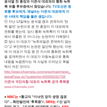
윤석열 전 총장과 이준석 대표와의 통화 녹취
록 유출 후유증에서 찾았습니다. 
TV조선은 원
희룡 후보에게, 채널A는 이준석 대표에게 이
번 사태의 책임을 물은 셈입니다.
① 지난 12일에는 윤석열 캠프 관계자의 '탄
핵 발언' 논란으로 윤 전 총장이 이 대표에게 
전화를 했는데, 당시 통화 녹취록이 이 대표 측
에서 유출된 것 아니냐는 논란까지 더해졌다.
② 당시 이 대표가 "녹취파일은 존재하지 않는
다"고 부인하면서 논란은 일단락 됐는데, 이번
에 이 대표가 직접 원 전 지사와 통화한 녹취록
을 공개하면서 이 대표가 자동녹음으로 통화 
내용을 녹음한다는 게 사실로 드러났고 폭발
력이 커진 것이다.
http://www.ichannela.com/news/main/news_
detailPage.do?publishId=000000262708
이준석 국민의힘 대표의 녹취록 공개 후폭풍
www.ichannela.com
● 
MBC는
 <황교익 "이낙연 정치 생명 끊겠
다"…폭탄발언에 '후폭풍'>, 
SBS는
 <'선 넘지 
말라' 경고…"도의회 반대하면 수용">, 
KBS