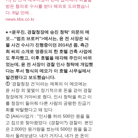
받은 혐의로 수사를 받다 해외로 도피했습니
다. 8달 만에...
news.kbs.co.kr
● 
<윤우진, 경찰청장에 승진 청탁’ 의문의 메
모…“법조 브로커”>에서는, 윤 전 서장은 뇌
물 사건 수사가 진행중이던 2014년 쯤, 측근 
최 씨의 소개로 영종도의 한 호텔 건축 사업에
도 투자했고, 이후 호텔을 매각해 주인이 바뀌
었는데, 윤 전 서장이 경찰 인사 청탁에 개입했
다는 투서 형식의 메모가 이 호텔 사무실에서 
발견됐다고 보도했습니다.
① 
‘경찰청장 건’이라는 제목의 이 메모에는 
윤 서장 외 몇몇이 정기적으로 돈을 걷어 경찰
청장에게 거마비로 줬다, 인사 청탁을 하고 이
를 청장이 들어줘 다른 사람의 공평한 진급기
회를 박탈했다고 돼 있다.
② [A씨/사업가 : "인사를 하러 500만 원을 들
고 집으로 찾아왔었다. (경찰이?) 경찰이. 본인
은 2,000만 원가량을 썼는데 500만 원을 들고 
와서 돌려보냈다. 내가 거지냐, 내가 쓴 돈이 