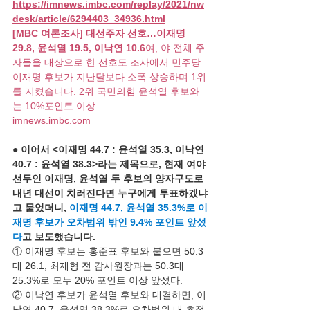
https://imnews.imbc.com/replay/2021/nw
desk/article/6294403_34936.html
[MBC 여론조사] 대선주자 선호…이재명 
29.8, 윤석열 19.5, 이낙연 10.6
여, 야 전체 주
자들을 대상으로 한 선호도 조사에서 민주당 
이재명 후보가 지난달보다 소폭 상승하며 1위
를 지켰습니다. 2위 국민의힘 윤석열 후보와
는 10%포인트 이상 ...
imnews.imbc.com
● 이어서 <이재명 44.7 : 윤석열 35.3, 이낙연 
40.7 : 윤석열 38.3>라는 제목으로, 현재 여야 
선두인 이재명, 윤석열 두 후보의 양자구도로 
내년 대선이 치러진다면 누구에게 투표하겠냐
고 물었더니, 
이재명 44.7, 윤석열 35.3%로 이
재명 후보가 오차범위 밖인 9.4% 포인트 앞섰
다
고 보도했습니다.
① 이재명 후보는 홍준표 후보와 붙으면 50.3 
대 26.1, 최재형 전 감사원장과는 50.3대 
25.3%로 모두 20% 포인트 이상 앞섰다.
② 이낙연 후보가 윤석열 후보와 대결하면, 이
낙연 40.7, 윤석열 38.3%로 오차범위 내 초접