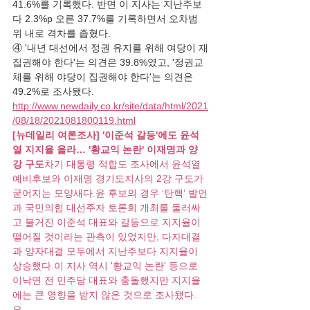
41.6%를 기록했다. 반면 이 지사는 지난주보
다 2.3%p 오른 37.7%를 기록하면서 오차범
위 내로 격차를 좁혔다.
④ '내년 대선에서 정권 유지를 위해 여당이 재
집권해야 한다'는 의견은 39.8%였고, '정권교
체를 위해 야당이 집권해야 한다'는 의견은 
49.2%로 조사됐다.
http://www.newdaily.co.kr/site/data/html/2021
/08/18/2021081800119.html
[뉴데일리 여론조사] '이준석 갈등'에도 윤석
열 지지율 올라… '황교익 논란' 이재명과 양
강 구도
차기 대통령 적합도 조사에서 윤석열 
예비후보와 이재명 경기도지사의 2강 구도가 
굳어지는 모양새다.윤 후보의 경우 ‘탄핵’ 발언
과 국민의힘 대선주자 토론회 개최를 둘러싸
고 불거진 이준석 대표와 갈등으로 지지율이 
떨어질 것이라는 관측이 있었지만, 다자대결
과 양자대결 모두에서 지난주보다 지지율이 
상승했다.이 지사 역시 '황교익 논란' 등으로 
이낙연 전 민주당 대표와 충돌했지만 지지율
에는 큰 영향을 받지 않은 것으로 조사됐다. 
오...