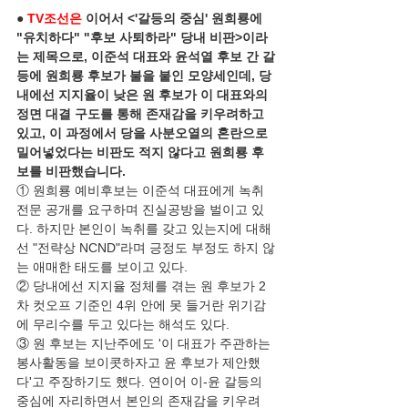
● 
TV조선은
 이어서 <'갈등의 중심' 원희룡에 
"유치하다" "후보 사퇴하라" 당내 비판>이라
는 제목으로, 이준석 대표와 윤석열 후보 간 갈
등에 원희룡 후보가 불을 붙인 모양세인데, 당
내에선 지지율이 낮은 원 후보가 이 대표와의 
정면 대결 구도를 통해 존재감을 키우려하고 
있고, 이 과정에서 당을 사분오열의 혼란으로 
밀어넣었다는 비판도 적지 않다고 원희룡 후
보를 비판했습니다.
① 원희룡 예비후보는 이준석 대표에게 녹취 
전문 공개를 요구하며 진실공방을 벌이고 있
다. 하지만 본인이 녹취를 갖고 있는지에 대해
선 "전략상 NCND"라며 긍정도 부정도 하지 않
는 애매한 태도를 보이고 있다.
② 당내에선 지지율 정체를 겪는 원 후보가 2
차 컷오프 기준인 4위 안에 못 들거란 위기감
에 무리수를 두고 있다는 해석도 있다.
③ 원 후보는 지난주에도 '이 대표가 주관하는 
봉사활동을 보이콧하자고 윤 후보가 제안했
다'고 주장하기도 했다. 연이어 이-윤 갈등의 
중심에 자리하면서 본인의 존재감을 키우려 