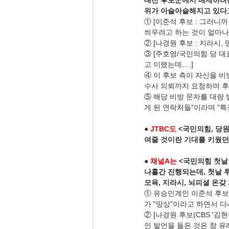
대선 후보군에서 배제하려는
위가 아슬아슬해지고 있다
① [이준석 후보 : 그러니
씌우려고 하는 것이 얼마나
② [나경원 후보 : 지라시
③ [주호영/국민의힘 당 대
고 이랬는데….]
④ 이 후보 측이 자신을 비
수사 의뢰까지 요청하며 후
⑤ 해당 비방 문자를 대량 
게 된 연락처들"이라며 "특
● 
JTBC도
 <국민의힘, 당
여줄 것이란 기대를 키웠던
● 
채널A는
 <국민의힘 첫날
나흘간 진행되는데, 첫날 투
모욕, 지라시, 뇌피셜 온
① 유승민계인 이준석 후보
가 "망상"이라고 하면서 다
② [나경원 후보(CBS '
인 발언을 들은 것은 참 유