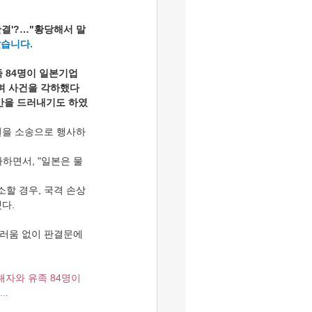
판결'?…"황당해서 말
았습니다.
 84명이 일본기업 
다며 사건을 각하했다
불만을 드러내기도 하였
구권을 소송으로 행사하
하면서, "일본은 물
소할 경우, 국격 손상
다.
러움 없이 판결문에 
자와 유족 84명이 
..