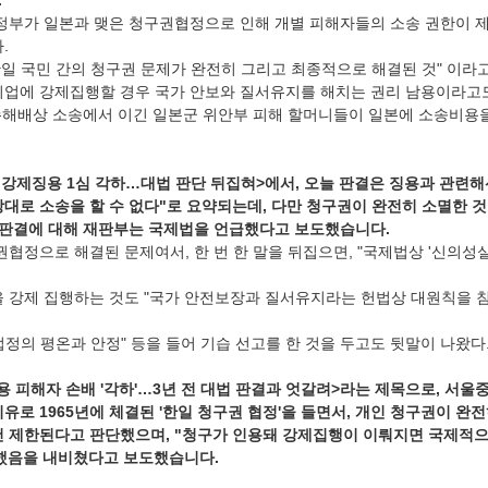
.
라 정부가 일본과 맺은 청구권협정으로 인해 개별 피해자들의 소송 권한이 
.
일 국민 간의 청구권 문제가 완전히 그리고 최종적으로 해결된 것" 이라고
기업에 강제집행할 경우 국가 안보와 질서유지를 해치는 권리 남용이라고도
 손해배상 소송에서 이긴 일본군 위안부 피해 할머니들이 일본에 소송비용을
" 강제징용 1심 각하…대법 판단 뒤집혀>에서, 오늘 판결은 징용과 관련해
상대로 소송을 할 수 없다"로 요약되는데, 다만 청구권이 완전히 소멸한 
이 판결에 대해 재판부는 국제법을 언급했다고 보도했습니다.
구권협정으로 해결된 문제여서, 한 번 한 말을 뒤집으면, "국제법상 '신의성
을 강제 집행하는 것도 "국가 안전보장과 질서유지라는 헌법상 대원칙을 
정의 평온과 안정" 등을 들어 기습 선고를 한 것을 두고도 뒷말이 나왔다
징용 피해자 손배 '각하'…3년 전 대법 판결과 엇갈려>라는 제목으로, 서
유로 1965년에 체결된 '한일 청구권 협정'을 들면서, 개인 청구권이 완
건 제한된다고 판단했으며, "청구가 인용돼 강제집행이 이뤄지면 국제적
했음을 내비쳤다고 보도했습니다.