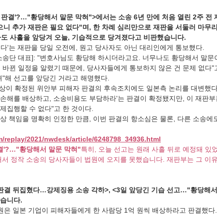
습 판결'?…"황당해서 말문 막혀">에서는 소송 6년 만에 처음 열린 2주 전
니 추가 재판은 필요 없다"며, 한 차례 심리만으로 재판을 서둘러 마무리
짜도 사흘을 앞당겨 오늘, 기습적으로 당겨졌다고 비판했습니다.
겠다'는 재판을 당일 오전에, 원고 당사자도 아닌 대리인에게 통보했다.
소송단 대표]: "변호사님도 황당해 하시더라고요. 너무나도 황당해서 말문
 바뀐 일정을 알렸기 때문에, 당사자들에게 통보하지 않은 건 문제 없다"고
려"해 선고를 앞당긴 거라고 해명했다.
배상이 확정된 위안부 피해자 판결의 후속조치에도 일본측 논리를 대변했다. 
손해를 배상하고, 소송비용도 부담하라'는 판결이 확정됐지만, 이 재판부
제집행할 수 없다"고 한 것이다.
상 책임을 명확히 인정한 만큼, 이번 판결의 항소심은 물론, 다른 소송에
/replay/2021/nwdesk/article/6248798_34936.html
결'?…"황당해서 말문 막혀"
특히, 오늘 선고는 원래 사흘 뒤로 예정돼 있
서 정작 소송의 당사자들이 법원에 오지를 못했습니다. 재판부는 그 이유를 
법 판결 뒤집혔다…강제징용 소송 각하>, <3일 앞당긴 기습 선고…"황당해서
습니다.
법원은 일본 기업이 피해자들에게 한 사람당 1억 원씩 배상하라고 판결했다.