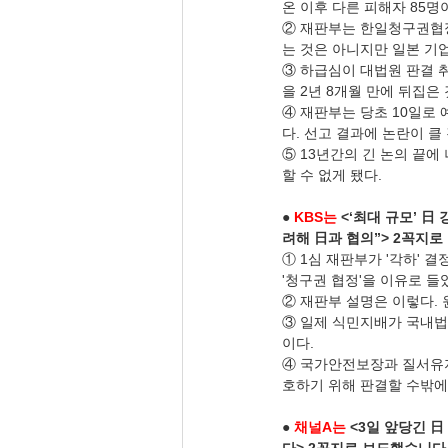
온 이후 다른 피해자 85명
② 재판부는 한일청구권협정
는 것은 아니지만 일본 기
③ 하급심이 대법원 판결 취
을 2년 8개월 만에 뒤집은
④ 재판부는 당초 10일로
다. 선고 결과에 논란이 
⑤ 13년간의 긴 논의 끝
할 수 없게 됐다.
● 
KBS는
 <‘최대 규모’ 
려해 日과 협의”> 2꼭지로
① 1심 재판부가 '각하' 
'청구권 협정'을 이유로 
② 재판부 설명은 이렇다.
③ 일제 식민지배가 국내
이다.
④ 국가안전보장과 질서유지
호하기 위해 판결할 수밖에
● 
채널A는
 <3일 앞당긴 