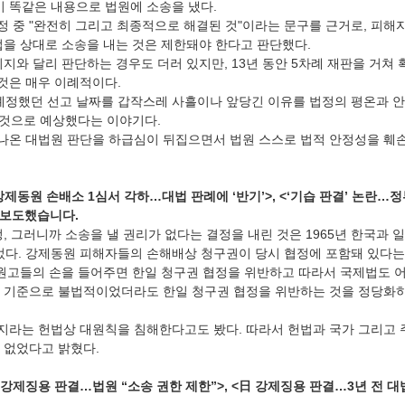
이 똑같은 내용으로 법원에 소송을 냈다.
 중 "완전히 그리고 최종적으로 해결된 것"이라는 문구를 근거로, 피해
업을 상대로 소송을 내는 것은 제한돼야 한다고 판단했다.
지와 달리 판단하는 경우도 더러 있지만, 13년 동안 5차례 재판을 거쳐
 것은 매우 이례적이다.
 예정했던 선고 날짜를 갑작스레 사흘이나 앞당긴 이유를 법정의 평온과 
클 것으로 예상했다는 이야기다.
에 나온 대법원 판단을 하급심이 뒤집으면서 법원 스스로 법적 안정성을 훼
日 강제동원 손배소 1심서 각하…대법 판례에 ‘반기’>, <‘기습 판결’ 논란…
 보도했습니다.
결정, 그러니까 소송을 낼 권리가 없다는 결정을 내린 것은 1965년 한국과 
들었다. 강제동원 피해자들의 손해배상 청구권이 당시 협정에 포함돼 있다는
 원고들의 손을 들어주면 한일 청구권 협정을 위반하고 따라서 국제법도 
법 기준으로 불법적이었더라도 한일 청구권 협정을 위반하는 것을 정당화
라는 헌법상 대원칙을 침해한다고도 봤다. 따라서 헌법과 국가 그리고 
 없었다고 밝혔다.
日 강제징용 판결…법원 “소송 권한 제한”>, <日 강제징용 판결…3년 전 