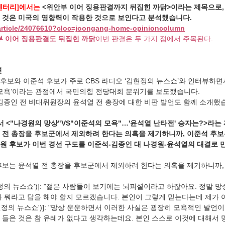
멘터리]에서는
 <위안부 이어 징용판결까지 뒤집힌 까닭>이라는 제목으로,
 것은 미국의 영향력이 작용한 것으로 보인다고 분석했습니다.
/article/24076610?cloc=joongang-home-opinioncolumn
부 이어 징용판결도 뒤집힌 까닭
이번 판결은 두 가지 점에서 주목된다.
련
후보와 이준석 후보가 주로 CBS 라디오 ‘김현정의 뉴스쇼’와 인터뷰하면
s 모욕’이라는 관점에서 국민의힘 전당대회 분위기를 보도했습니다.
 김종인 전 비대위원장의 윤석열 전 총장에 대한 비판 발언도 함께 소개했
서 <"나경원의 망상"VS"이준석의 모욕"…'윤석열 난타전' 승자는?>라는
 전 총장을 후보군에서 제외하려 한다는 의혹을 제기하니까, 이준석 후보
원 후보가 이번 경선 구도를 이준석-김종인 대 나경원-윤석열의 대결로 
후보는 윤석열 전 총장을 후보군에서 제외하려 한다는 의혹을 제기하니까,
김현정의 뉴스쇼')]: "젊은 사람들이 보기에는 뇌피셜이라고 하잖아요. 정말 
짜 뭐라고 답을 해야 할지 모르겠습니다. 본인이 그렇게 믿는다는데 제가 
'김현정의 뉴스쇼')]: "망상 운운하면서 이러한 사실은 굉장히 모욕적인 발언이
 들은 것은 참 유례가 없다고 생각하는데요. 본인 스스로 이것에 대해서