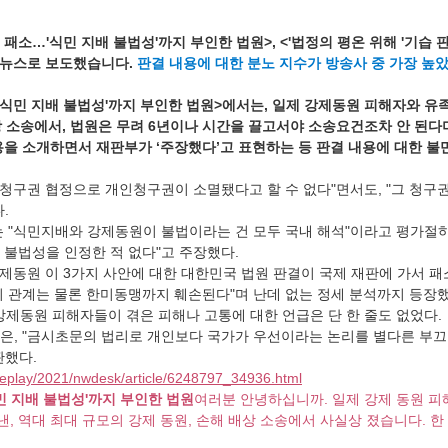
 패소…'식민 지배 불법성'까지 부인한 법원>, <'법정의 평온 위해 '기습 
톱뉴스로 보도했습니다. 
판결 내용에 대한 분노 지수가 방송사 중 가장 높
'식민 지배 불법성'까지 부인한 법원>에서는, 일제 강제동원 피해자와 유족
상 소송에서, 법원은 무려 6년이나 시간을 끌고서야 소송요건조차 안 된
용을 소개하면서 재판부가 ‘주장했다’고 표현하는 등 판결 내용에 대한 
일 청구권 협정으로 개인청구권이 소멸됐다고 할 수 없다"면서도, "그 청
.
는 "식민지배와 강제동원이 불법이라는 건 모두 국내 해석"이라고 평가절하
 불법성을 인정한 적 없다"고 주장했다.
강제동원 이 3가지 사안에 대한 대한민국 법원 판결이 국제 재판에 가서 패
의 관계는 물론 한미동맹까지 훼손된다"며 난데 없는 정세 분석까지 등장했
강제동원 피해자들이 겪은 피해나 고통에 대한 언급은 단 한 줄도 없었다.
은, "금시초문의 법리로 개인보다 국가가 우선이라는 논리를 별다른 부끄
판했다.
replay/2021/nwdesk/article/6248797_34936.html
민 지배 불법성'까지 부인한 법원
여러분 안녕하십니까. 일제 강제 동원 피해
낸, 역대 최대 규모의 강제 동원, 손해 배상 소송에서 사실상 졌습니다. 한 .