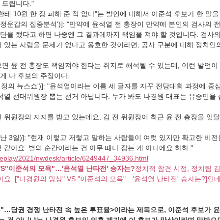
 드립니다."
한테 10원 한 장 피해 준 적 없다"는 발언에 대해서 이준석 후보가 한 말을
N '정운갑의 집중분석')]: "만약에 윤석열 전 총장이 만약에 본인의 검사의
단을 했다고 하면 나중엔 그 결과에까지 책임을 져야 할 것입니다. 검사의
가 있는 사람을 문제가 없다고 옹호한 것이라면, 공사 구분에 대해 정치인
면 윤 전 총장도 책임져야 한다는 취지로 해석될 수 있는데, 이런 발언이
게 나 후보의 주장이다.
'김현정의 뉴스쇼')]: "윤석열이라는 이름 세 글자를 자꾸 전당대회 과정에 
윤석열 선대위원장 뽑는 선거 아닙니다. 누가 봐도 나경원 대표는 유승민을 
전 위원장의 지지를 받고 있는데요, 김 전 위원장이 최근 윤 전 총장을 잇
지난 3일)]: "현재 이렇고 저렇고 말하는 사람들이 여럿 있지만 확고한 비
 같아요. 별의 순간이라는 건 아무 때나 잡는 게 아니에요 하하."
replay/2021/nwdesk/article/6249447_34936.html
VS"이준석의 모욕"…'윤석열 난타전' 승자는?
정치적 참견 시점, 정치팀 
요. ["나경원의 망상" VS "이준석의 모욕"…'윤석열 난타전' 승자는?]인데
"모욕"…당권 경쟁 난타전 속 높은 투표율>이라는 제목으로, 이준석 후보가 