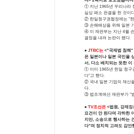
다> 2꼭지로 보도했습니다
① 지난 1965년 우리나
실상 패소 판결을 한 것이다
② 한일청구권협정에는 "한
③ 손해배상을 위해 일본 
④ 이 재판부는 지난 4월
결정을 내려 논란이 됐다.
● 
JTBC는
 <"국제법 침해
은 일본이나 일본 국민을 
서, 다소 배치되는 듯한 
① 이미 1965년 한일 청
다"고 했다.
② 국내 일본 기업의 재산
다.
③ 법조계에선 재판부가 "법
● 
TV조선은
 <법원, 강제
요건이 안 된다며 각하한 이
지만, 소송으로 행사하는 
다"며 정치적 고려도 감안