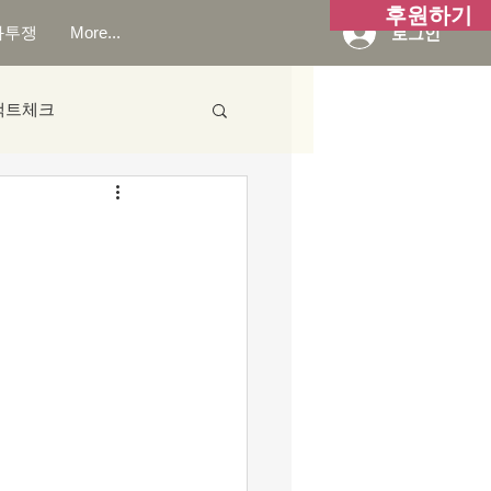
후원하기
화투쟁
More...
로그인
팩트체크