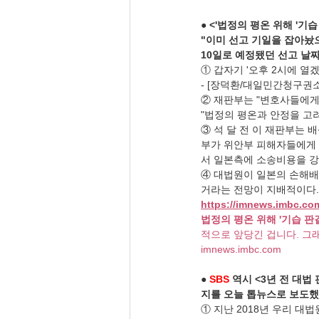
● 
<'법정의 평온 위해 '기
"이미 선고 기일을 잡아놨으
10일로 예정됐던 선고 날
① 갑자기 '오후 2시에 열
- [장덕환/대일민간청구권
② 재판부는 "변호사들에게
"법정의 평온과 안정을 고
③ 석 달 전 이 재판부는 
부가 위안부 피해자들에게 
서 일본측에 소송비용을 강
④ 대법원이 일본의 손해배
거라는 전망이 지배적이다.
https://imnews.imbc.com
법정의 평온 위해 '기습 판
적으로 앞당긴 겁니다. 그래
imnews.imbc.com
● 
SBS
 역시 <3년 전 대
지를 오늘 톱뉴스로 보도했
① 지난 2018년 우리 대