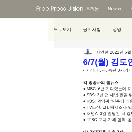
Free Press Union
홈
우리는
News+
모두보기
공지사항
성명
자언련
2021년 6월
미디어리포트
6/7(월) 김
- 지상파 3사, 종편 3
각 방송사의 톱뉴스
● MBC: 6년 기다렸는데
● SBS: 3년 전 대법 
● KBS: 권익위 “민주당 
● TV조선: LH, 택지조사
● 채널A: 3일 앞당긴 日 
● JTBC: '2차 가해 혐