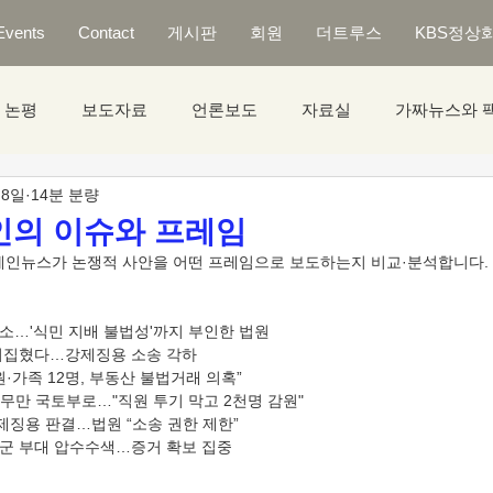
Events
Contact
게시판
회원
더트루스
KBS정상
논평
보도자료
언론보도
자료실
가짜뉴스와 
 8일
14분 분량
도인의 이슈와 프레임
사의 메인뉴스가 논쟁적 사안을 어떤 프레임으로 보도하는지 비교·분석합니다.
 패소…'식민 지배 불법성'까지 부인한 법원
판결 뒤집혔다…강제징용 소송 각하
의원·가족 12명, 부동산 불법거래 의혹”
 업무만 국토부로…"직원 투기 막고 2천명 감원"
강제징용 판결…법원 “소송 권한 제한”
의' 공군 부대 압수수색…증거 확보 집중