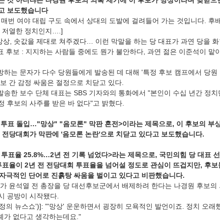
 것 아니냐는 나경원 후보의 의혹 제기에 이 후보가 망상이라며 맞받으면
고 보도했습니다
까 매번 여야 대립 구도 속에서 상대의 도발에 걸려들어 가는 것입니다. 후
 저열한 정치인지….]
, 망상, 솟값을 제대로 쳐주겠다… 이런 막말을 하는 당 대표가 과연 당을 화
표 후보 : 지지하는 사람들 중에도 뭔가 불안하다, 과연 젊은 이준석이 맡아
방하는 문자가 다수 당원들에게 발송된 데 대해 '특정 후보 캠프에서 당원
보 간 감정 싸움은 절정으로 치닫고 있다.
발송한 보수 단체 대표는 SBS 기자와의 통화에서 "본인이 수십 년간 정치
정 후보의 사주를 받은 바 없다"고 밝혔다.
원투표 돌입…"망상" "음모론" 막판 혼전>이라는 제목으로, 이 후보의 부상
 전당대회가 막판에 '음모론 논란'으로 치닫고 있다고 보도했습니다.
 투표율 25.8%…2년 전 기록 넘었다>라는 제목으로, 국민의힘 당 대표 
표율이 2년 전 전당대회 투표율을 넘어설 정도로 관심이 뜨겁지만, 후보들
갖 자극적인 단어로 진흙탕 싸움을 벌이고 있다고 비판했습니다.
가 윤석열 전 총장을 당 대선후보군에서 배제하려 한다는 나경원 후보의 
시 공방이 시작됐다.
김현정의 뉴스쇼')]: "'망상' 운운하면서 굉장히 모욕적인 발언이죠. 정치 
례가 없다고 생각하는데요."