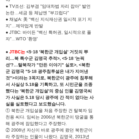
● TV조선: 김부겸 "임대차법 자리 잡아" 발언 
논란…세금 등 체납엔 "부끄럽다"
● 채널A: 美 “백신 지식재산권 일시적 포기 지
지”…제약업계 반발
● JTBC: 바이든 "백신 특허권, 일시적으로 풀
자"…WTO '환영'
● 
JTBC는
 <5·18 '북한군 개입설' 거짓의 뿌
리…북 특수군 김명국 추적>, <5·18 '논픽
션'?…탈북작가 "만든 이야기" 실토>, <북한
군 김명국 "5·18 광주침투설은 내가 지어낸 
것">이라는 3꼭지로, 북한군이 광주에 침투해
서 사실상 5.18을 기획하고, 또 시민군을 조종
했다는 '북한군 개입설'의 중심 인물 김명국씨
가 사실은 5.18 당시 광주에 간 적이 없다는 사
실을 실토했다고 보도했습니다.
① 북한군 개입설을 처음 주장한 건 탈북자 임
천용 씨다. 임씨는 2006년 북한군이 땅굴을 통
해 광주에 잠입했다고 주장했다.
② 2008년 자신이 바로 광주에 왔던 북한군이
라 주장하는 인물이 나왔다. 김명국, 2013년 