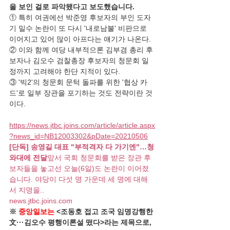
을 보인 걸로 파악됐다고 보도했습니다. 
① 특히 여권에선 박준영 후보자의 부인 도자
기 밀수 논란이 또 다시 '내로남불' 비판으로 
이어지고 있어 많이 아프다는 얘기가 나온다.
② 이와 함께 여당 내부적으론 김부겸 총리 후
보자나 김오수 검찰총장 후보자의 청문회 일
정까지 고려해야 한단 지적이 있다.
③ '빅2'의 청문회 문턱 돌파를 위한 '협상 카
드'로 일부 장관을 포기하는 것도 전략이란 것
이다.
https://news.jtbc.joins.com/article/article.aspx
?news_id=NB12003302&pDate=20210506
[단독] 송영길 대표 "부적격자 다 가기엔"…청
와대에 전달
앞서 국회 청문회를 받은 장관 후
보자들을 놓고선 오늘(6일)도 논란이 이어졌
습니다. 야당이 다섯 명 가운데 세 명에 대해
서 지명을..
news.jtbc.joins.com
※ 
중앙일보는
 <조동호 접고 조국 임명강행한 
文···김오수 평행이론설 떴다>라는 제목으로, 