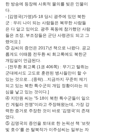
한 방송에 등장해 사회적 물의를 빚은 인물이
다.
- [김명국(가명)/5·18 당시 광주에 있던 북한
군 : 우리 나이 되는 사람들은 복무한 사람들
은 다 알고 있어요. 광주 폭동에 참가했던 사람
들은 조장, 부조장들은 군단 사령관도 되고 그
랬어요.]
③ 김씨의 증언은 2017년 책으로 나왔다. 공교
롭게도 이때쯤 전두환 씨 회고록에도 북한군 
개입설이 언급된다.
- [전두환 회고록 (1권 406쪽) : 무기고 탈취는 
군대에서도 고도로 훈련된 병사들만이 할 수 
있는 것으로…(중략)…지금까지 꾸준히 제기
되고 있는 북한 특수군의 개입 정황이라는 의
심을 낳고 있는 것이다.]
④ 지만원 씨는 "5·18이 북한 특수군들이 일으
킨 게릴라 전쟁"이라고 주장해왔는데, 가장 강
력한 증거로 주장한 것이 바로 '김명국'의 존재
였다.
⑤ 김명국의 증언을 토대로 한 논픽션 책 '보랏
빛 호수'를 쓴 탈북작가 이주성씨는 일부는 자