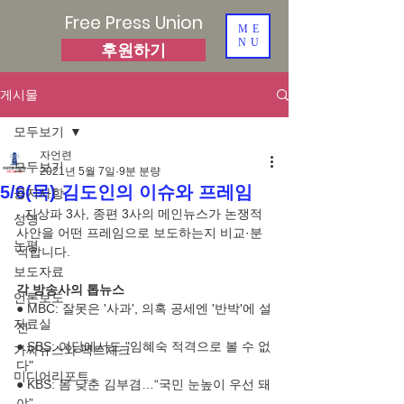
Free Press Union
ME
NU
후원하기
게시물
모두보기
자언련
모두보기
2021년 5월 7일
9분 분량
5/6(목) 김도인의 이슈와 프레임
공지사항
- 지상파 3사, 종편 3사의 메인뉴스가 논쟁적 
성명
사안을 어떤 프레임으로 보도하는지 비교·분
논평
석합니다.
보도자료
각 방송사의 톱뉴스
언론보도
● MBC: 잘못은 '사과', 의혹 공세엔 '반박'에 설
자료실
전
● SBS: 여당에서도 "임혜숙 적격으로 볼 수 없
가짜뉴스와 팩트체크
다"
미디어리포트
● KBS: 몸 낮춘 김부겸…“국민 눈높이 우선 돼
야”