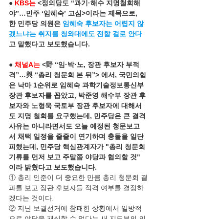
● 
KBS는
 <정의당도 “과기·해수 지명철회해
야”…민주 ‘임혜숙’ 고심>이라는 제목으로, 
한 민주당 의원은 
임혜숙 후보자는 어렵지 않
겠느냐는 취지를 청와대에도 전할 걸로 안다
고 말했다고 보도했습니다.
● 
채널A는
 <野 “임·박·노, 장관 후보자 부적
격”…與 “총리 청문회 본 뒤”> 에서, 국민의힘
은 낙마 1순위로 임혜숙 과학기술정보통신부 
장관 후보자를 꼽았고, 박준영 해수부 장관 후
보자와 노형욱 국토부 장관 후보자에 대해서
도 지명 철회를 요구했는데, 민주당은 큰 결격 
사유는 아니라면서도 오늘 예정된 청문보고
서 채택 일정을 줄줄이 연기하며 충돌을 일단 
피했는데, 민주당 핵심관계자가 "총리 청문회 
기류를 먼저 보고 주말쯤 야당과 협의할 것" 
이라 밝혔다고 보도했습니다. 
① 총리 인준이 더 중요한 만큼 총리 청문회 결
과를 보고 장관 후보자들 적격 여부를 결정하
겠다는 것이다.
② 지난 보궐선거에 참패한 상황에서 일방적
으로 야당을 패싱할 수 없다는 새 지도부의 의