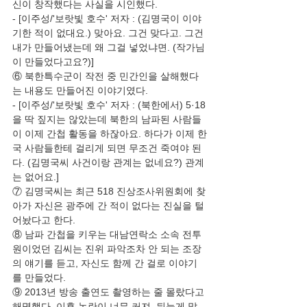
신이 창작했다는 사실을 시인했다.
- [이주성/'보랏빛 호수' 저자 : (김명국이 이야
기한 적이 없대요.) 맞아요. 그건 맞다고. 그건 
내가 만들어냈는데 왜 그걸 넣었냐면. (작가님
이 만들었다고요?)]
⑥ 북한특수군이 작전 중 민간인을 살해했다
는 내용도 만들어진 이야기였다.
- [이주성/'보랏빛 호수' 저자 : (북한에서) 5·18
을 딱 짚지는 않았는데 북한의 남파된 사람들
이 이제 간첩 활동을 하잖아요. 하다가 이제 한
국 사람들한테 걸리게 되면 무조건 죽여야 된
다. (김명국씨 사건이랑 관계는 없네요?) 관계
는 없어요.]
⑦ 김명국씨는 최근 518 진상조사위원회에 찾
아가 자신은 광주에 간 적이 없다는 진실을 털
어놨다고 한다.
⑧ 남파 간첩을 키우는 대남연락소 소속 전투
원이었던 김씨는 진위 파악조차 안 되는 조장
의 얘기를 듣고, 자신도 함께 간 걸로 이야기
를 만들었다.
⑨ 2013년 방송 출연도 촬영하는 줄 몰랐다고 
해명했다. 이후 논란이 너무 커져, 뒤늦게 말