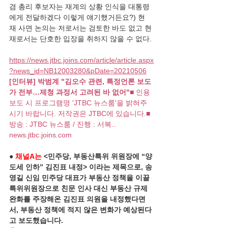
겸 총리 후보자는 재계의 상황 인식을 대통령
에게 전달하겠다 이렇게 얘기했거든요?) 현
재 사면 논의는 저로서는 검토한 바도 없고 현
재로서는 단호한 입장을 취하지 않을 수 없다.
https://news.jtbc.joins.com/article/article.aspx
?news_id=NB12003280&pDate=20210506
[인터뷰] 박범계 "김오수 관련, 특정언론 보도
가 전부…제청 과정서 고려된 바 없어"
■ 인용
보도 시 프로그램명 'JTBC 뉴스룸'을 밝혀주
시기 바랍니다. 저작권은 JTBC에 있습니다.■ 
방송 : JTBC 뉴스룸 / 진행 : 서복..
news.jtbc.joins.com
● 
채널A는
 <민주당, 부동산특위 위원장에 “양
도세 인하” 김진표 내정> 이라는 제목으로, 송
영길 신임 민주당 대표가 부동산 정책을 이끌 
특위위원장으로 친문 인사 대신 부동산 규제 
완화를 주장해온 김진표 의원을 내정했다면
서, 부동산 정책에 적지 않은 변화가 예상된다
고 보도했습니다.