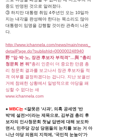
중도 반영된 것으로 알려졌다.
③ 하지만 대통령 취임 4주년인 오는 10일까
지는 내각을 완성해야 한다는 목소리도 많아 
대통령이 임명을 강행할 것이란 관측이 나온
다.
http://www.ichannela.com/news/main/news_
detailPage.do?publishId=000000248940
野 “임·박·노, 장관 후보자 부적격”…與 “총리 
청문회 본 뒤”
총리 인준이 더 중요한 만큼 총
리 청문회 결과를 보고나서 장관 후보자들 적
격 여부를 결정하겠다는 겁니다. 지난 보궐선
거에 참패한 상황에서 일방적으로 야당을 패
싱할 수 없다는 새
www.ichannela.com
● 
MBC는
 <잘못은 '사과', 의혹 공세엔 '반
박'에 설전>이라는 제목으로, 김부겸 총리 후
보자의 인사청문회 첫날 답변에 대해 보도하
면서, 민주당 강성 당원들의 눈치를 보는 거 아
니냔 야당 의원의 지적에, '국민적 눈높이'가 