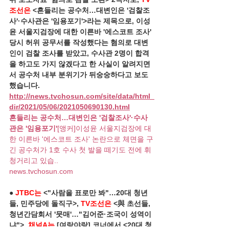
조선은
 <흔들리는 공수처…대변인은 '검찰조
사'·수사관은 '임용포기'>라는 제목으로, 이성
윤 서울지검장에 대한 이른바 '에스코트 조사' 
당시 허위 공무서를 작성했다는 혐의로 대변
인이 검찰 조사를 받았고, 수사관 2명이 합격
을 하고도 가지 않겠다고 한 사실이 알려지면
서 공수처 내부 분위기가 뒤숭숭하다고 보도
했습니다.
http://news.tvchosun.com/site/data/html_
dir/2021/05/06/2021050690130.html
흔들리는 공수처…대변인은 '검찰조사'·수사
관은 '임용포기'
[앵커]이성윤 서울지검장에 대
한 이른바 '에스코트 조사' 논란으로 체면을 구
긴 공수처가 1호 수사 첫 발을 떼기도 전에 휘
청거리고 있습..
news.tvchosun.com
● 
JTBC는
 <"사람을 표로만 봐"…20대 청년
들, 민주당에 돌직구>, 
TV조선은
 <與 초선들, 
청년간담회서 '뭇매'…"김어준·조국이 성역이
냐">, 
채널A는
 [여랑야랑] 코너에서 <20대 청