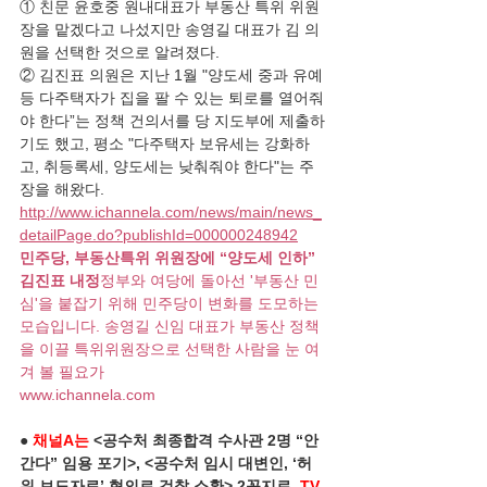
① 친문 윤호중 원내대표가 부동산 특위 위원
장을 맡겠다고 나섰지만 송영길 대표가 김 의
원을 선택한 것으로 알려졌다. 
② 김진표 의원은 지난 1월 "양도세 중과 유예 
등 다주택자가 집을 팔 수 있는 퇴로를 열어줘
야 한다”는 정책 건의서를 당 지도부에 제출하
기도 했고, 평소 "다주택자 보유세는 강화하
고, 취등록세, 양도세는 낮춰줘야 한다"는 주
장을 해왔다. 
http://www.ichannela.com/news/main/news_
detailPage.do?publishId=000000248942
민주당, 부동산특위 위원장에 “양도세 인하” 
김진표 내정
정부와 여당에 돌아선 '부동산 민
심'을 붙잡기 위해 민주당이 변화를 도모하는 
모습입니다. 송영길 신임 대표가 부동산 정책
을 이끌 특위위원장으로 선택한 사람을 눈 여
겨 볼 필요가
www.ichannela.com
● 
채널A는
 <공수처 최종합격 수사관 2명 “안 
간다” 임용 포기>, <공수처 임시 대변인, ‘허
위 보도자료’ 혐의로 검찰 소환> 2꼭지로, 
TV