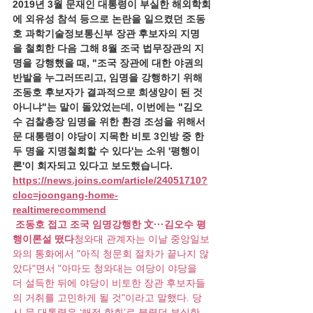
2019년 3월 문재인 대통령이 부실한 해외학회
에 외유성 참석 등으로 논란을 일으켰던 조동
호 과학기술정보통신부 장관 후보자의 지명
을 철회한 다음 그해 8월 조국 법무장관의 지
명을 강행했을 때, "조국 장관에 대한 야권의 
반발을 누그러뜨리고, 임명을 강행하기 위해 
조동호 후보자가 결과적으로 희생양이 된 것 
아니냐"는 말이 돌았었는데, 이번에는 "김오
수 검찰총장 임명을 위한 환경 조성을 위해서 
문 대통령이 야당이 지목한 비토 3인방 중 한 
두 명을 지명철회할 수 있다'는 소위 '평행이
론'이 회자되고 있다고 보도했습니다. 
https://news.joins.com/article/24051710?
cloc=joongang-home-
realtimerecommend
조동호 접고 조국 임명강행한 文···김오수 평
행이론설 떴다
청와대 관계자는 이날 중앙일보
와의 통화에서 "아직 청문회 절차가 끝나지 않
았다"면서 "아마도 청와대는 여당이 야당을 
더 설득한 뒤에 야당이 비토한 장관 후보자들
의 거취를 고민하게 될 것"이라고 말했다. 당
시 문 대통령은 ‘해적 학회’로 불렸던 부실한 