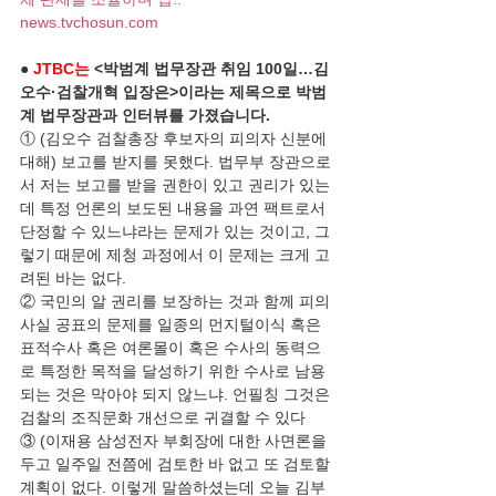
news.tvchosun.com
● 
JTBC는
 <박범계 법무장관 취임 100일…김
오수·검찰개혁 입장은>이라는 제목으로 박범
계 법무장관과 인터뷰를 가졌습니다.
① (김오수 검찰총장 후보자의 피의자 신분에 
대해) 보고를 받지를 못했다. 법무부 장관으로
서 저는 보고를 받을 권한이 있고 권리가 있는
데 특정 언론의 보도된 내용을 과연 팩트로서 
단정할 수 있느냐라는 문제가 있는 것이고, 그
렇기 때문에 제청 과정에서 이 문제는 크게 고
려된 바는 없다. 
② 국민의 알 권리를 보장하는 것과 함께 피의
사실 공표의 문제를 일종의 먼지털이식 혹은 
표적수사 혹은 여론몰이 혹은 수사의 동력으
로 특정한 목적을 달성하기 위한 수사로 남용
되는 것은 막아야 되지 않느냐. 언필칭 그것은 
검찰의 조직문화 개선으로 귀결할 수 있다
③ (이재용 삼성전자 부회장에 대한 사면론을 
두고 일주일 전쯤에 검토한 바 없고 또 검토할 
계획이 없다. 이렇게 말씀하셨는데 오늘 김부