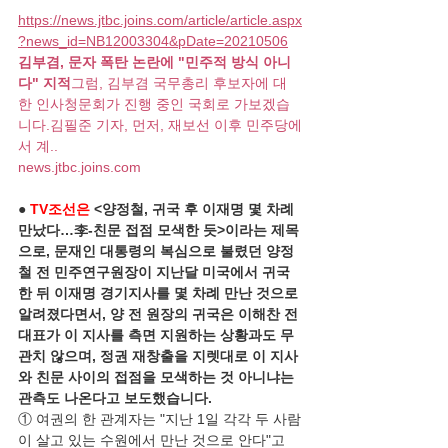
https://news.jtbc.joins.com/article/article.aspx
?news_id=NB12003304&pDate=20210506
김부겸, 문자 폭탄 논란에 "민주적 방식 아니
다" 지적
그럼, 김부겸 국무총리 후보자에 대
한 인사청문회가 진행 중인 국회로 가보겠습
니다.김필준 기자, 먼저, 재보선 이후 민주당에
서 계..
news.jtbc.joins.com
● 
TV조선은
 <양정철, 귀국 후 이재명 몇 차례 
만났다…李-친문 접점 모색한 듯>이라는 제목
으로, 문재인 대통령의 복심으로 불렸던 양정
철 전 민주연구원장이 지난달 미국에서 귀국
한 뒤 이재명 경기지사를 몇 차례 만난 것으로 
알려졌다면서, 양 전 원장의 귀국은 이해찬 전 
대표가 이 지사를 측면 지원하는 상황과도 무
관치 않으며, 정권 재창출을 지렛대로 이 지사
와 친문 사이의 접점을 모색하는 것 아니냐는 
관측도 나온다고 보도했습니다.
① 여권의 한 관계자는 "지난 1일 각각 두 사람
이 살고 있는 수원에서 만난 것으로 안다"고 