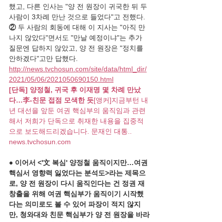
했고, 다른 인사는 "양 전 원장이 귀국한 뒤 두 
사람이 3차례 만난 것으로 들었다"고 전했다.
② 
두 사람의 회동에 대해 이 지사는 "아직 만
나지 않았다"면서도 "만날 예정이냐"는 추가 
질문엔 답하지 않았고, 양 전 원장은 "정치를 
안하겠다"고만 답했다.
http://news.tvchosun.com/site/data/html_dir/
2021/05/06/2021050690150.html
[단독] 양정철, 귀국 후 이재명 몇 차례 만났
다…李-친문 접점 모색한 듯
[앵커]지금부턴 내
년 대선을 앞둔 여권 핵심부의 움직임과 관련
해서 저희가 단독으로 취재한 내용을 집중적
으로 보도해드리겠습니다. 문재인 대통..
news.tvchosun.com
● 이어서 <'文 복심' 양정철 움직이지만…여권 
핵심서 영향력 잃었다는 분석도>라는 제목으
로, 양 전 원장이 다시 움직인다는 건 정권 재
창출을 위해 여권 핵심부가 움직이기 시작했
다는 의미로도 볼 수 있어 파장이 적지 않지
만, 청와대와 친문 핵심부가 양 전 원장을 바라