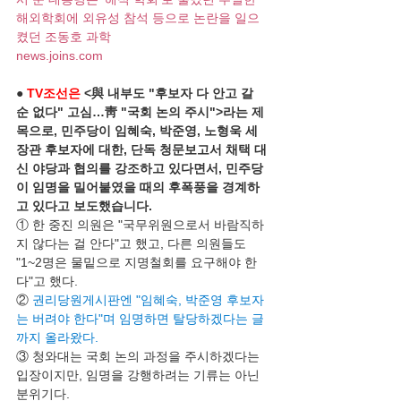
해외학회에 외유성 참석 등으로 논란을 일으
켰던 조동호 과학
news.joins.com
● 
TV조선은
 <與 내부도 "후보자 다 안고 갈 
순 없다" 고심…靑 "국회 논의 주시">라는 제
목으로, 민주당이 임혜숙, 박준영, 노형욱 세 
장관 후보자에 대한, 단독 청문보고서 채택 대
신 야당과 협의를 강조하고 있다면서, 민주당
이 임명을 밀어붙였을 때의 후폭풍을 경계하
고 있다고 보도했습니다.
① 한 중진 의원은 "국무위원으로서 바람직하
지 않다는 걸 안다"고 했고, 다른 의원들도 
"1~2명은 물밑으로 지명철회를 요구해야 한
다"고 했다.
② 
권리당원게시판엔 "임혜숙, 박준영 후보자
는 버려야 한다"며 임명하면 탈당하겠다는 글
까지 올라왔다.
③ 청와대는 국회 논의 과정을 주시하겠다는 
입장이지만, 임명을 강행하려는 기류는 아닌 
분위기다.