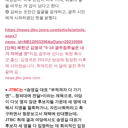
을 바꾸는 게 겁이 났다고 한다.
⑩ 김씨는 조만간 얼굴을 공개하고, 광주 시민
에게 사죄하겠단 뜻을 밝혔다.
https://news.jtbc.joins.com/article/article.
aspx?
news_id=NB12003296&pDate=20210506
[단독] 북한군 김명국 "5·18 광주침투설은 내
가 지어낸 것"
직접 광주에 갔다는 북한 특수
군 출신, 김명국은 2013년 방송에 등장한 이후
에 사라졌습니다. 취재진은 석 달에 걸친 추적 
끝에 김..
news.jtbc.joins.com
●
 JTBC는
 <송영길 대표 "부적격자 다 가기
엔"…청와대에 전달>이라는 제목으로, 야당
이 다섯 명의 장관 후보자들 가운데 세 명에 대
해서 지명을 철회하거나, 자진사퇴하라고 촉
구하면서 청문보고서 채택에 반대했는데, 
JTBC 취재 결과 여당에서도 송영길 대표가 
후보자 세 명을 다 임명하는 데 회의적인 입장