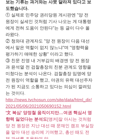
보는 기류는 과거와는 사뭇 달라져 있다고 보
도했습니다.
① 실제로 민주당 권리당원 게시판엔 "양 전 
원장이 실세인 것처럼 기사 나오는 게 대통령
에게 전혀 도움이 안된다"는 등 글이 다수 올
라왔다.
② 청와대 관계자도 "양 전 원장이 다음 대선
에서 맡은 역할이 없지 않느냐"며 "영향력을 
평가하기 애매한 상황" 이라고 했다.
③ 친문 진영 내 거부감의 배경엔 양 전 원장
과 윤석열 전 검찰총장의 친분 관계도 영향을 
미쳤다는 분석이 나온다. 검찰총장 임명에 양 
전 원장이 역할을 했고, 야권의 유력 대선주자
가 된 지금도 소통하고 있다는 의심이 깔려있
는 것이다.
http://news.tvchosun.com/site/data/html_dir/
2021/05/06/2021050690152.html
'文 복심' 양정철 움직이지만…여권 핵심서 영
향력 잃었다는 분석도
[앵커]잘 아시는 것처럼 
양 전 원장은 지난 대선 때 문재인 캠프 부실장
을 맡아 대선 승리에 기여했고, 총선 때도 전
체 판세를 조율하며 압..