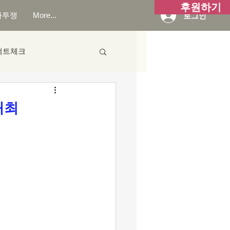
후원하기
화투쟁
More...
로그인
팩트체크
개최