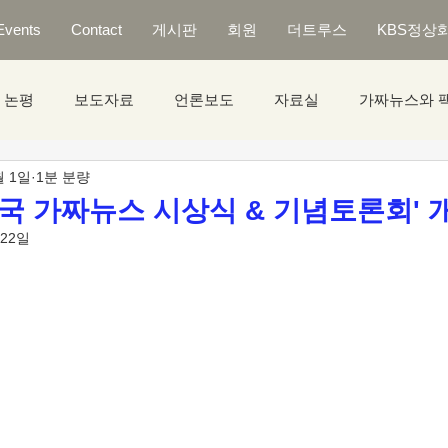
Events
Contact
게시판
회원
더트루스
KBS정상
논평
보도자료
언론보도
자료실
가짜뉴스와 
월 1일
1분 분량
한민국 가짜뉴스 시상식 & 기념토론회' 
 22일