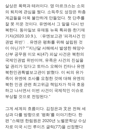
살상은 폭력과 테러이다. 영 마르크스는 소외
의 퇴치에 관심을 뒀다. 소득주도 성장은 하층
계급들을 더욱 불안하게 만들었다. 첫 단추를 
잘 못 끼운 것이다. 유엔에서 그 말을 다시 반
복한다. 동아일보 유재동 뉴욕 특파원·한기재 
기자(2020.10.9.), 〈유엔보고관 ‘피격사건 인
권법 위반’〉. 유엔은 평화를 위해 설립된 것
이 아닌가? “”지난달 서해에서 발생한 해양수
산부 공무원 이모 씨(47) 피살 사건은 북한의 
국제인권법 위반이며, 유족은 사건의 진실을 
알 권리가 있다고 토마스 오헤아 킨타나 유엔 
북한인권특별보고관이 밝혔다. 이 씨의 유가
족이 유엔에 조사를 요청한 것에 대해 유엔의 
북한 인권 관련 최고위급 책임자가 적극 호응
하고 나서면서 이번 사건이 국제적인 이슈로 
그게 세계의 흐름이다. 김정은과 文은 전혀 세
상과 다를 방향으로 ‘평화’를 이야기한다. 한
편 “스웨덴 한림원은 2020년 노벨문학상 수상
자로 미국 시인 루이즈 글릭(77)을 선정했다