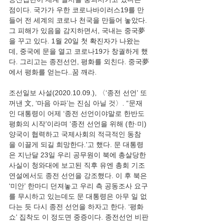
점이다. 국가가 우한 코로나바이러스19를 만
들어 전 세계의 코로나 천국을 만들어 놓았다. 
그 피해가 있음을 감지하면서, 국내는 중국夢
을 꾸고 있다. 1월 20일 첫 확진자가 나왔는
데, 중국에 문을 열고 코로나19가 창궐하게 했
다. 그리고는 종전선언, 평화를 외친다. 중국夢
조선일보 사설(2020.10.09.), 〈‘종전 선언’ 또 
꺼낸 文, ‘마음 아파’는 진심 아닐 것〉. “문재
인 대통령이 어제 ‘종전 선언이야말로 한반도 
평화의 시작’이라며 ‘종전 선언을 위해 (한·미) 
양국이 협력하고 국제사회의 적극적인 동참
을 이끌게 되길 희망한다.’고 했다. 문 대통령
은 지난달 23일 우리 공무원이 북에 총살당한 
사실이 청와대에 보고된 직후 유엔 총회 기조
연설에서도 종전 선언을 강조했다. 이 후 북은 
‘미안’ 한마디 던져놓고 우리 측 공동조사 요구
를 무시하고 있는데도 문 대통령은 아무 일 없
다는 듯 다시 종전 선언을 하자고 한다. ‘평화 
쇼’ 집착도 이 정도면 중증이다. 종전선언 비판