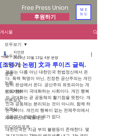
Free Press Union
ME
NU
후원하기
게시물
모두보기
자언련
모두보기
2020년 10월 13일
4분 분량
[조맹기 논평] 文과 루이즈 글릭.
공지사항
평화는 다름 아닌 대한민국 헌법정신에서 온
성명
다. 폭력 혁명이 아닌, 진정한 공산주의는 개인
논평
성의 완성에서 온다. 공산주의 유토피아는 개
인의 행복이 극대화하는 사회이다. 개인 행복
보도자료
의 극대화는 곧 공동체의 활기참을 뜻한다. 개
언론보도
인과 공동체는 분리되는 것이 아니라, 함께 하
자료실
는 것이다. 개인의 행복이 없는 전체주의에서 
가짜뉴스와 팩트체크
미디어리포트
대한민국은 지금 부의 불평등이 존재한다. 몇 
개 대기업이 78%의 법인세를 내고, 1% 국민