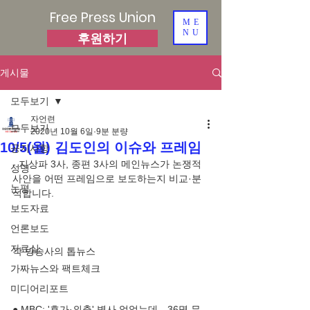
Free Press Union
ME
NU
후원하기
게시물
모두보기
자언련
모두보기
2020년 10월 6일
9분 분량
10/5(월) 김도인의 이슈와 프레임
공지사항
- 지상파 3사, 종편 3사의 메인뉴스가 논쟁적 
성명
사안을 어떤 프레임으로 보도하는지 비교·분
논평
보도자료
언론보도
자료실
가짜뉴스와 팩트체크
미디어리포트
● MBC: '휴가·외출' 병사 없었는데…36명 무