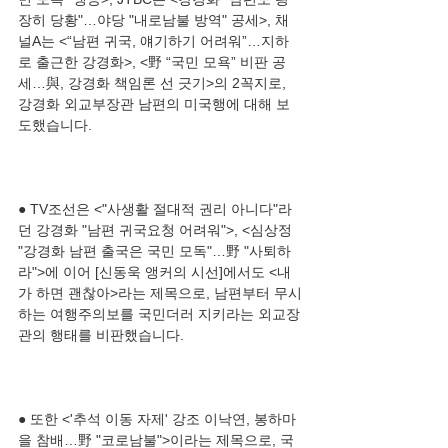
장히 당황"…야당 "내로남불 방역" 공세>, 채
널A는 <“남편 귀국, 얘기하기 어려워”…지하
로 출근한 강경화>, <野 “국민 모욕” 비판 공
세…與, 강경화 책임론 선 긋기>의 2꼭지로, 
강경화 외교부장관 남편의 미국행에 대해 보
● TV조선은 <"사생활 절대적 권리 아니다"라
던 강경화 "남편 귀국요청 어려워">, <심상정 
"강경화 남편 출국은 국민 모독"…野 "사퇴하
라">에 이어 [신동욱 앵커의 시선]에서도 <내
가 하면 괜찮아>라는 제목으로, 남편부터 무시
하는 여행주의보를 국민더러 지키라는 외교장
● 또한 <'추석 이동 자제' 강조 이낙연, 봉하마
을 참배…野 "코로남불">이라는 제목으로, 국