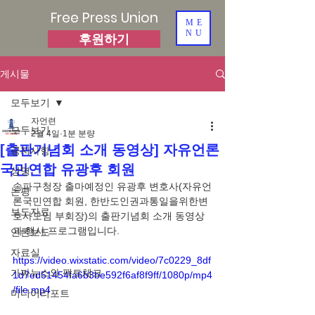
Free Press Union
ME
NU
후원하기
게시물
모두보기
자언련
모두보기
2월 4일
1분 분량
[출판기념회 소개 동영상] 자유언론
공지사항
국민연합 유광후 회원
성명
송파구청장 출마예정인 유광후 변호사(자유언
논평
론국민연합 회원, 한반도인권과통일을위한변
보도자료
호사모임 부회장)의 출판기념회 소개 동영상
과 행사 프로그램입니다.
언론보도
자료실
https://video.wixstatic.com/video/7c0229_8df
가짜뉴스와 팩트체크
1d7ed51454fa6b3be592f6af8f9ff/1080p/mp4
/file.mp4
미디어리포트