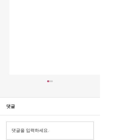
댓글
댓글을 입력하세요.
[자료집 다운로드] 자유대
[토론회 개최] 
한민국을 지키려면..., "시
국을 지키려면...