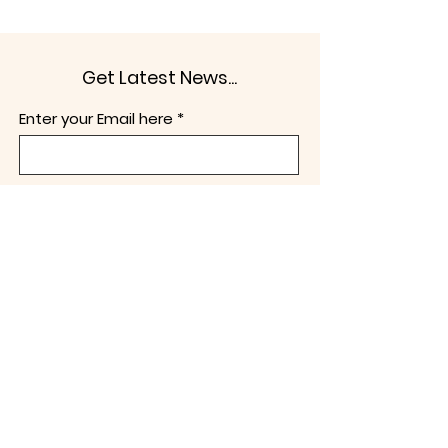
민사회와 언론의 역할" 토
회와 언론의 역할
론회
Get Latest News...
Enter your Email here
구독하기