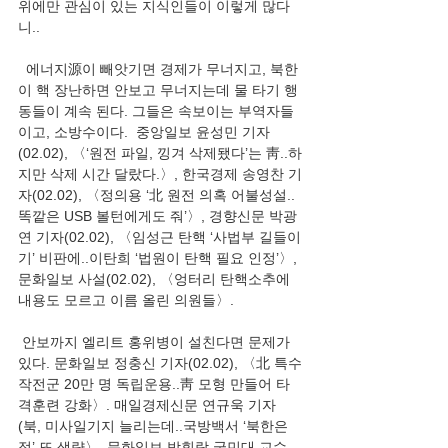
위에만 관심이 있는 지식인들이 이렇게 많다
니..
  에너지源이 빼앗기면 경제가 무너지고, 북한
이 핵 장난하면 안보고 무너지는데 물 타기 행
동들이 계속 된다. 그들은 속보이는 부역자들
이고, 소방수이다.  중앙일보 윤성민 기자
(02.02), 〈‘원전 파일, 낑겨 삭제됐다’는 靑..하
지만 삭제 시간 달랐다.〉, 한국경제 송영찬 기
자(02.02), 〈정의용 ‘北 원전 의혹 어불성설..
똑깥은 USB 볼턴에게도 줘’〉, 경향신문 박광
연 기자(02.02), 〈임성근 탄핵 ‘사법부 길들이
기’ 비판에..이탄희 ‘법원이 탄핵 필요 인정’〉, 
문화일보 사설(02.02), 〈엉터리 탄핵소추에 
내용도 모르고 이름 올린 의원들〉. 
 안보까지 엘리트 홍위병이 설친다면 문제가 
있다. 문화일보 정충신 기자(02.02), 〈北 특수
작전군 20만 명 독립운용..靑 모형 만들어 타
격훈련 강화〉. 매일경제신문 연규욱 기자
(북, 미사일기지 늘리는데..국방백서 ‘북한은 
적’ 또 생략〉, 문화일보 박휘락 국민대 교수