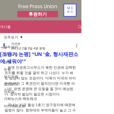
Free Press Union
ME
NU
후원하기
게시물
모두보기
자언련
모두보기
2021년 2월 3일
4분 분량
[조맹기 논평] “UN ‘金, 형사재판소
공지사항
에 세워야’”
성명
   유엔 인권최고사무소가 북한 인권에 강력한 
논평
조치를 취할 것을 결의 하고 나섰다. 누가 봐
보도자료
도 심상치 않는 조짐이다. 더욱이 미국의 바이
든 정부와 그 후견인이 움직인다면 미국뿐 아
언론보도
니라, 유엔 운영에 큰 요동을 칠 것이 예상된
자료실
다. 창의적 발상이 필요한 시점이다. 
가짜뉴스와 팩트체크
   국내는 지금 월성 1호기 영구정지에 때문에 
미디어리포트
말썽이 많다. 청와대의 부역자들이 늘고 그 수