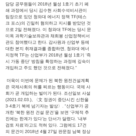
담당 공무원들이 2018년 월성 1호기 초기 폐
쇄 과정에서 당시 김수현 사회수석비서관이 
팀장으로 있던 청와대 에너지 정책 TF(테스
크 포스)의 긴밀히 혐의하고 지시를 받았던 것
으로 2일 전해졌다. 이 청와대 TF에는 당시 문
미옥 과학기술보좌관과 채희봉 산업정책비서
관도 참여했다고 한다. 감사원과 산업부 등에 
대한 본지 취재결과를 종합하면, 청와대 에너
지정책 TF는 산업부가 2018년 월성 1호기 ‘즉
시 가동 중단’ 방침을 확정하는 과정에 깊숙이 
개입하고 주도 했던 것으로 전해졌다.” 
 더욱이 이번에 문제가 된 북한 원전건설계획
은 국제사회의 허를 찌르는 행동이다. 국제 사
회가 곧 개입하는 빌미가 된다. 조선일보 사설
(2021.02.03.), 〈文 정권이 중단시킨 신한울 
3·4호기 북에 넘기자는 발상〉. “산업부가 공
개한 ‘북한 원전 건설 문건’을 보면 ‘구체적 추
진에는 한계가 있다’는 단서가 달렸다. ‘내부 
검토 자료’라고도 적혀 있다. 그럼에도 17건
의 문건이 2018년 4월 27일 판문점 남북 정상