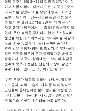
회담 직후인 5월 2〜15일 집중 작성됐다는 점
이 예사롭지 않다. 상부나 또는 그 윗선으로부
터 지시를 받았다고 볼 수밖에 없다. 그 위선으
로부터 원자력국 실무자들은 문건 작성 불과 
한 달여 전 월성 1호기를 2년 반 더 가동시키
자고 했다가 장관에서 ‘너 죽을래’ 협박까지 들
었다. 무슨 봉변을 당하려고 한 기 5조원짜리 
원전을 북한에 지어주자는 아이디어를 자발적
으로 낼 수 있었겠나...문서 목록에는 ‘KEDO 
관련 업무 경험자 명단’도 있었다. 정부가 구체
적인 추진을 염두에 두고 움직였다고 봐야 할 
정황이다. 더구나 ‘청와대는 도보다리 회담을 
전후해 북측에 전달한 신경제 구상에 발전소 
관련 내용이 있다’고 설명하기도 했다.”
 이런 무모한 행동을 청와대, 산업부, 통일부, 
가스공사. 과학 기술계, 대학 등 여려 엘리트 
군단들이 홍위병처럼 붙어 문서를 작성한 것
이다. 물론 국내는 에너지 산업의 원천인 원자
력 발전소 영구정치 작업을 하고 말이다. 
  탈원전 중 지금 최고의 문제꺼리는 월성 1호