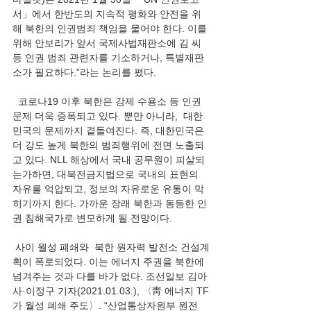
서」에서 한반도의 지속적 평화와 안전을 위
해 북한의 인권범죄 책임을 물어야 한다. 이를 
위해 안보리가 앞서 국제사법재판소에 김 씨 
등 인권 범죄 관련자를 기소하거나, 특별재판
소가 필요하다.”라는 논리를 폈다.  
  코로나19 이후 북한은 강제 수용소 등 인권 
문제 더욱 증폭되고 있다. 뿐만 아니라,  대한
민국의 문제까지 곁들여진다. 즉, 대한민국은 
더 강도 높게 북한의 범죄행위에 전면 노출되
고 있다. NLL 해상에서 국내 공무원이 피살되
는가하면, 대북전금지법으로 국내의 표현의 
자유를 억압되고, 정보의 자유로운 유통이 막
히기까지 한다. 가까운 장래 북한과 동등한 인
권 침해국가로 변모하게 될 전망이다.       
 사이 월성 폐쇄와  북한 원자력 발전소 건설계
획이 폭로되었다. 이는 에너지 주권을 북한에 
넘겨주는 것과 다를 바가 없다. 조선일보 김아
사·이정구 기자(2021.01.03.), 〈靑 에너지 TF
가 월성 폐쇄 주도〉. “산업통상자원부 원전 