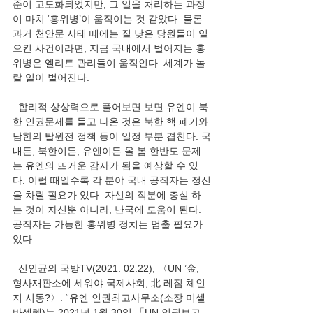
준이 고도화되었지만, 그 일을 처리하는 과정
이 마치 ‘홍위병’이 움직이는 것 같았다. 물론 
과거 천안문 사태 때에는 질 낮은 당원들이 일
으킨 사건이라면, 지금 국내에서 벌어지는 홍
위병은 엘리트 관리들이 움직인다. 세계가 놀
랄 일이 벌어진다.     
  합리적 상상력으로 풀어보면 보면 유엔이 북
한 인권문제를 들고 나온 것은 북한 핵 폐기와 
남한의 탈원전 정책 등이 일정 부분 겹친다. 국
내든, 북한이든, 유엔이든 올 봄 한반도 문제
는 유엔의 뜨거운 감자가 됨을 예상할 수 있
다. 이럴 때일수록 각 분야 국내 공직자는 정신
을 차릴 필요가 있다. 자신의 직분에 충실 하
는 것이 자신뿐 아니라, 난국에 도움이 된다. 
공직자는 가능한 홍위병 정치는 멈출 필요가 
있다.    
  신인균의 국방TV(2021. 02.22), 〈UN ’金, 
형사재판소에 세워야 국제사회, 北 레짐 체인
지 시동?〉. “유엔 인권최고사무소(소장 미셀 
바셀렛)는 2021년 1월 30일 「UN 인권보고