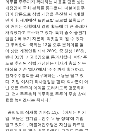
의무를 주주까지 확대하는 내용을 담은 상법 
개정안이 국회 본회를 통과했다. 더불어민주
당이 당론으로 상법 개정을 추진한 지 4개월 
만이다. 재계에선 트럼프발 글로벌 불확실성
이 커지는 상황에서 경영 활동에 더 큰 족쇄가 
채워졌다고 호소하고 있다. 특히 중소·중견기
업일수록 투기 자본의 ‘먹잇감’이 될 수 있다
고 우려한다. 국회는 13일 오후 본회의를 열
어 상법 개정안을 재석 280인 중 찬성 186명, 
반대 91명, 기권 3명으로 통과시켰다. 야당 주
도로 추진된 상법 개정안은 이사의 충실 의무 
대상을 기존 ‘회사’에서 ‘주주’까지 확대하고, 
전자주주총회를 의무화하는 내용을 담고 있
다. 기업 이사가 의사결정을 할 때 회사뿐이 아
닌 모든 주주의 이익을 고려하도록 명문화하
고, 전자주주총회 의무화로 주주의 주총 참여
율을 높이겠다는 취지다.”
  중앙일보 심새롬 기자(3.13), 〈어제는 반기
업, 오늘은 친기업…민주 '시늉 정책'에 기업 
떨고 있다〉, 더불어민주당은 자신들 카르텔 
지키기 위해 계속 법을 만든다. 그것도 중국 공