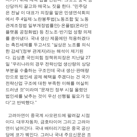
산당까지 끌고와 매국노 짓을 한다. “민주당
은 전날 이 대표가 의장을 맡은 민생연석회의
에서 주 4일제·노란봉투법(노동조합 및 노동
관계조정법 일부개정법률안)·온플법(온라인
플랫폼 공정화법) 등 친노조·반기업 성향 의제
를 쏟아냈다. 국내 생산 제품에만 적용하겠다
는 촉진세제를 두고서도 “실상은 노조를 의식
한 감세”(정부 관계자)라는 해석이 제기된
다. 김상훈 국민의힘 정책위의장은 지난달 27
일 “우리나라의 경우 전략산업 생산량의 상당 
부분을 수출하는 구조인데 국내 생산·판매량
만으로 법인세 공제 혜택을 주겠다는 건 국가
전략산업 구조에 대한 부족한 이해를 여실히 
드러낸 것”이라며 “문재인 정부 시절 올렸던 
법인세를 낮추는 것이 우선 선행될 필요가 있
다”고 반박했다.”
  고려아연이 중국계 사모펀드에 팔려갈 시점
이다. 대우자동차, 금호타이어 그리고 고려아
연이 넘어간다. 국내 배터리기업은 중국 공산
당에 코가 꿰인다. 그러나 국내 주요신문은 조