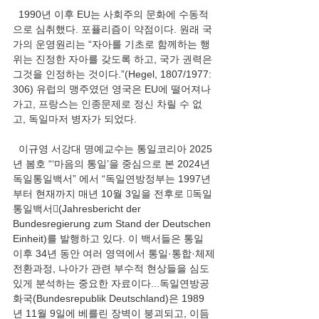
  1990년 이후 EU는 사회주의 문화에 수동적
으로 심취했다. 포퓰리즘이 약점이다. 원래 국
가의 운영원리는 “자아를 기초로 함께하는 행
위는 진정한 자아를 갖도록 하고, 국가 권력은 
그것을 인정하는 것이다.”(Hegel, 1807/1977: 
306) 유럽의 맹주였던 영국은 EU에 떨어져나
가고, 프랑스는 인종문제로 정신 차릴 수 없
고, 독일마저 병자가 되었다.
  이규영 서강대 명예교수는 통일코리아 2025
년 봄호 “‘마음의 통일’을 중심으로 본 2024년 
독일통일백서” 에서 “독일연방정부는 1997년
부터 현재까지 매년 10월 3일을 전후로 󰡔독일
통일백서󰡕(Jahresbericht der 
Bundesregierung zum Stand der Deutschen 
Einheit)를 발행하고 있다. 이 백서들은 통일 
이후 34년 동안 여러 영역에서 통일·통합·체제
전환과정, 나아가 관련 부수적 현상들을 심도 
있게 분석하는 중요한 자료이다...독일연방공
화국(Bundesrepublik Deutschland)은 1989
년 11월 9일에 베를린 장벽이 붕괴되고, 이듬