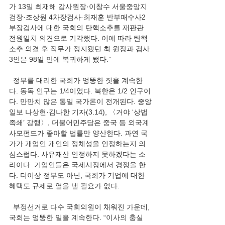
가 13일 최재해 감사원장·이창수 서울중앙지
검장·조상원 4차장검사·최재훈 반부패수사2
부장검사에 대한 국회의 탄핵소추를 재판관 
전원일치 의견으로 기각했다. 이에 따라 탄핵
소추 의결 후 직무가 정지됐던 최 원장과 검사 
3인은 98일 만에 복귀하게 됐다.”
  정부를 대리한 국회가 엉뚱한 짓을 계속한
다. 동독 인구는 1/4이었다. 북한은 1/2 인구이
다. 만만치 않은 통일 국가론이 전개된다. 중앙
일보 나상현·김나한 기자(3.14), 〈거야 ‘상법 
족쇄’ 강행〉, 더불어민주당은 중국 등 외국계 
사모펀드가 좋아할 법률만 양산한다. 과연 국
가가 개업인 개인의 정체성을 인정하는지 의
심스럽다. 사유재산 인정하지 못하겠다는 소
리이다. 기업인들은 국제시장에서 경쟁을 한
다. 더이상 정부도 아닌, 국회가 기업에 대한 
혜택도 규제로 열을 낼 필요가 없다.
  부정선거로 다수 국회의원이 채워진 가운데, 
국회는 엉뚱한 일을 계속한다. “이사의 충실 