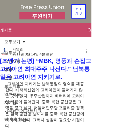
Free Press Union
ME
NU
후원하기
게시물
모두보기
자언련
모두보기
2025년 3월 14일
4분 분량
[조맹기 논평] “MBK, 영풍과 손잡고
공지사항
고려아연 최대주주 나선다.” 남북통
성명
일은 고려아연 지키기로.
논평
  고려아연 지키기는 남북통일의 열쇠를 제공
보도자료
한다. 배터리산업에 고려아연이 들어가지 않
언론보도
는 곳이 없다. 우주산업까지 배터리에 고려아
연 제품이 들어간다. 중국·북한 공산당은 그 
자료실
맥을 끊고 싶다. 더불어민주당 포퓰리즘 정책
가짜뉴스와 팩트체크
은 결국 공급망 생태계를 중국·북한 공산당에 
미디어리포트
바치려고 한다. 그러나 성찰이 필요한 시점이
다.