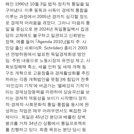
해인 1990년 10월 3일 법적-정치적 통일을 일
구어냈다. 이후 동독과 서독이 경제적 통합을 
이루는 과정에서 2005년 경까지 심각할 정도
로 경제적 어려움을 겪었다. 그러나 ‘마음의 통
일’을 중심으로 본 2024년 독일통일백서 집권
당의 교체에도 불구하고 일관되고 신뢰받는 
정책, 예를 들어 ｢Agenda 2010｣[필자 주: 사
민당 출신 쉬뢰더(R. Schröder) 총리가 2003
년 연방하원에서 발표한 독일경제회생 방안
임. 주된 내용으로 노동시장의 유연성 제고, 사
회보장혜택 축소, 세율 인하 및 세제 개혁 등 
구조 개혁으로 고용창출과 경제활성화를 추진
하려는 각종 개혁법안을 뜻함.]에 힘입어 전후 
‘라인강의 기적’에 버금가는 ‘엘베강의 기적’이
라는 경제성장동력을 마련하여 상승곡선을 보
이는 경제적 역동성을 보이기 시작했다.정치
적·경제적·사회문화적 통일·통합을 동시에 완
성하는 작업은 매우 어려우면서도 복잡한 과
제이다...독일은 45년간 분단과 베를린 장벽 
붕괴를 거쳐 34년간 상황에서 통일프로젝트
를 진행하고 있다. 최종 목표는 분단 당시 동