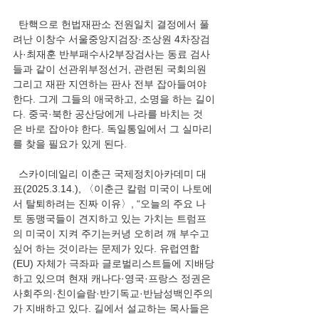
  탄핵으로 헌법재판소 전원일치 결정에서 풀
려난 이창수 서울중앙지검장·조상원 4차장검
사·최재훈 반부패수사2부장검사는 동료 검사
들과 같이 선관위부정선거, 관련된 국회의원 
그리고 재판 지연하는 판사 전부 잡아들여야 
한다. 그게 그들의 애국하고, 소명을 하는 길이
다. 중국·북한 공산당에게 나라를 바치는 것
은 바로 잡아야 한다. 독일통일에서 그 실마리
를 찾을 필요가 있게 된다.
  스카이데일리 이춘근 국제정치아카데미 대
표(2025.3.14.), 〈이춘근 칼럼 미국이 나토에
서 탈퇴하려는 진짜 이유〉, “오늘의 주요 나
토 동맹국들이 견지하고 있는 가치는 트럼프
의 미국이 지켜 주기는커녕 오히려 깨 부수고 
싶어 하는 것이라는 문제가 있다. 유럽연합
(EU) 자체가 극좌파 글로벌리스트들에 지배당
하고 있으며 현재 캐나다·영국·프랑스 정권은 
사회주의·친이슬람·반기독교·반남성백인주의
가 지배하고 있다. 길에서 설교하는 목사들은 