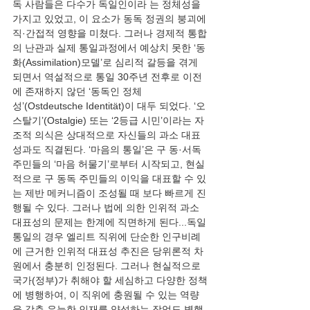
독 사람들은 다수가 독일인이라 는 정체성을 
가지고 있었고, 이 요소가 동독 정권의 붕괴에 
직·간접적 영향을 미쳤다. 그러나 경제적 통합
의 난관과 실제 통일과정에서 예상치 못한 ‘동
화(Assimilation)모델’로 심리적 갈등을 겪게 
되면서 역설적으로 통일 30주년 전후로 이전
에 존재하지 않던 ‘동독인 정체
성’(Ostdeutsche Identität)이 대두 되었다. ‘오
스탈기’(Ostalgie) 또는 ‘2등급 시민’이라는 자
조적 의식은 상대적으로 자신들의 과소 대표
성과도 직결된다. ‘마음의 통일’은 구 동·서독
주민들의 ‘마음 허물기’로부터 시작되고, 현실
적으로 구 동독 주민들의 이익을 대표할 수 있
는 제반 메커니즘이 조성될 때 보다 빠르게 진
행될 수 있다. 그러나 법에 의한 인위적 과소 
대표성의 문제는 한계에 직면하게 된다...독일 
통일의 경우 엘리트 직위에 단순한 인구비례
에 근거한 인위적 대표성 추진은 당위론적 차
원에서 충분히 인정된다. 그러나 현실적으로 
국가(정부)가 취해야 할 세심하고 다양한 정책
에 병행하여, 이 직위에 충원될 수 있는 역량
을 갖춘 유능한 인재를 양성하는 작업도 병행