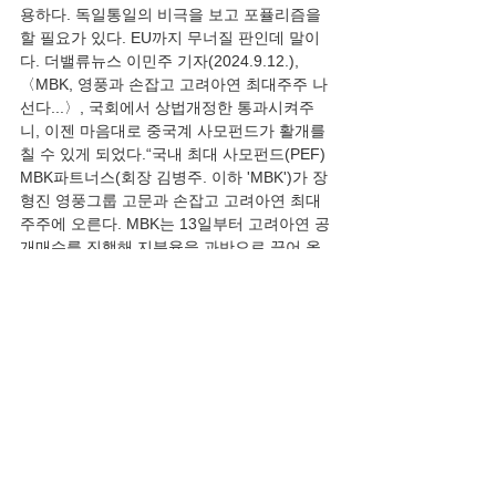
용하다. 독일통일의 비극을 보고 포퓰리즘을 
할 필요가 있다. EU까지 무너질 판인데 말이
다. 더밸류뉴스 이민주 기자(2024.9.12.), 
〈MBK, 영풍과 손잡고 고려아연 최대주주 나
선다...〉, 국회에서 상법개정한 통과시켜주
니, 이젠 마음대로 중국계 사모펀드가 활개를 
칠 수 있게 되었다.“국내 최대 사모펀드(PEF) 
MBK파트너스(회장 김병주. 이하 'MBK')가 장
형진 영풍그룹 고문과 손잡고 고려아연 최대
주주에 오른다. MBK는 13일부터 고려아연 공
개매수를 진행해 지분율을 과반으로 끌어 올
린다는 계획이다. 국내 IB업계에서 최대 자금
력을 가진 MBK가 '참전'하면서 영풍그룹 장씨
와 최씨간의 경영권 분쟁이 변곡점을 맞이했
다는 분석이다. MBK는 영풍 측 지분을 인수
한 뒤 곧바로 13일부터 고려아연 지분을 대상
으로 공개매수에 나선다. 인수 단가는 이날 종
가인 주당 55만6000원에 경영권 프리미엄을 
더한 가격으로 정해질 것으로 예상된다. MBK
가 영풍 측보다 1주를 더 보유해 MBK 주도로 
의결권을 공동 행사하기로 합의했다.”