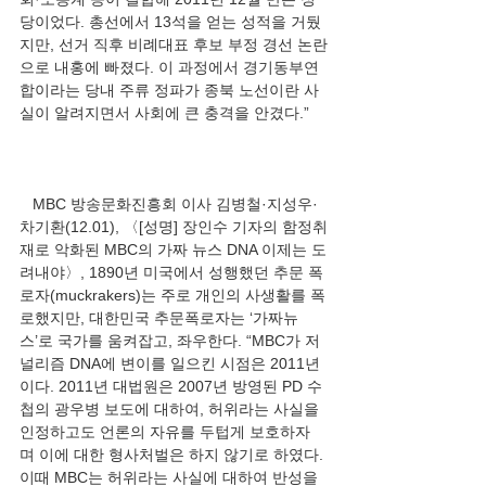
당이었다. 총선에서 13석을 얻는 성적을 거뒀
지만, 선거 직후 비례대표 후보 부정 경선 논란
으로 내홍에 빠졌다. 이 과정에서 경기동부연
합이라는 당내 주류 정파가 종북 노선이란 사
   MBC 방송문화진흥회 이사 김병철·지성우·
차기환(12.01), 〈[성명] 장인수 기자의 함정취
재로 악화된 MBC의 가짜 뉴스 DNA 이제는 도
려내야〉, 1890년 미국에서 성행했던 추문 폭
로자(muckrakers)는 주로 개인의 사생활를 폭
로했지만, 대한민국 추문폭로자는 ‘가짜뉴
스’로 국가를 움켜잡고, 좌우한다. “MBC가 저
널리즘 DNA에 변이를 일으킨 시점은 2011년
이다. 2011년 대법원은 2007년 방영된 PD 수
첩의 광우병 보도에 대하여, 허위라는 사실을 
인정하고도 언론의 자유를 두텁게 보호하자
며 이에 대한 형사처벌은 하지 않기로 하였다. 
이때 MBC는 허위라는 사실에 대하여 반성을 