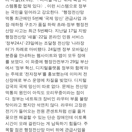
스템통합 업체 있다〉, 이런 시스템으로 정부
는 국민을 믿어라고 강요한다.  “행정전산망 
먹통 최근에만 5번째 ‘국제 망신’ 관급사업 과
점·재하청 구조가 품질 하락 초래-정부 행정전
산망 사고는 최근 5번째다. 지난달 17일 지방
행정전산망 ‘새올’·22일 온라인 민원 서비스 
‘정부24시’·23일에는 조달청 전산망 ‘나라장
터’가 차례로 마비됐다. 24일엔 정부 모바일신
분증을 안내하는 웹사이트와 앱이 모두 장애
를 보였다. 이 와중에 행정안전부가 29일 부산
에서 ‘정부 혁신, 디지털플랫폼 정부와 함께’라
는 주제로 ‘전자정부’를 홍보했는데 이마저 전
산장애로 부스 운영에 차질을 빚었다. 디지털 
강국의 국제 망신이 따로 없다. 문제는 전산망 
먹통의 원인이 아직도 오리무중이라는 점이
다. 정부는 네트워크 장비인 라우터 부품 불량 
탓이라고 했지만 석연치 않다. 라우터 고장은 
전기가 들어오는 전원 콘센트처럼 선을 옮겨 
꽂으면 해결할 수 있는 단순 장애인데 이토록 
시간이 오래 걸린다는 게 납득하기 힘들다. 주
목할 점은 행정전산망 마비 뒤에 관급사업을 