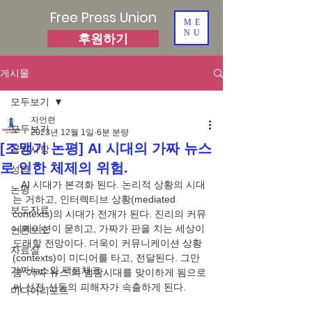
Free Press Union
ME
NU
후원하기
게시물
모두보기
자언련
모두보기
2023년 12월 1일
6분 분량
[조맹기 논평] AI 시대의 가짜 뉴스
공지사항
로 인한 체제의 위험.
성명
   AI 시대가 본격화 된다. 논리적 상황의 시대
논평
는 거하고, 인터렉티브 상황(mediated 
보도자료
contexts)의 시대가 전개가 된다. 진리의 커뮤
니케이션이 묻히고, 가짜가 판을 치는 세상이 
언론보도
도래할 전망이다. 더욱이 커뮤니케이션 상황
자료실
(contexts)이 미디어를 타고, 전달된다. 그만
가짜뉴스와 팩트체크
큼 ‘가짜 뉴스’의 범람시대를 맞이하게 됨으로
미디어리포트