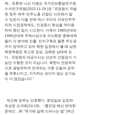
략」토론에 나선 이병순 국가안보통일연구원 
수석연구위원(2023.11.29.)은 “국정원이 적발
한 청주·제주·민주노총 간첩단 사건에서 알 
수 있듯이 이들 전략 역시 우리의 자유민주주
의와 시장경제제도, 인권중시 현상을 역이용
하여 중단 없이 시도한다. 더욱이 1980년대와 
1990년대에 주체사상으로 의식화된 종북세력
들이 각 분야에 진출, 진지구축은 물론 주도권
까지 장악하고 있어 북한 입장에서 볼 때 남한
혁명혁량은 최고로 장성, 강화된 상태에 있
다...국정원의 대공수사는 단순히 간첩검거 기
능만 수행한 것이 아닙니다. 북한이 전방위적
으로 광범위하게 전개되는 각종 도발과 공작
을 위축시키고, 지지하는 보이지 않는 순기능
  박근혜 정부는 단호했다. 중앙일보 김정하·
유성운·손국희(10,19), 〈통진당 해산 반대한 
문재인…朴 “위기때 실체 드러나는 법” [박근