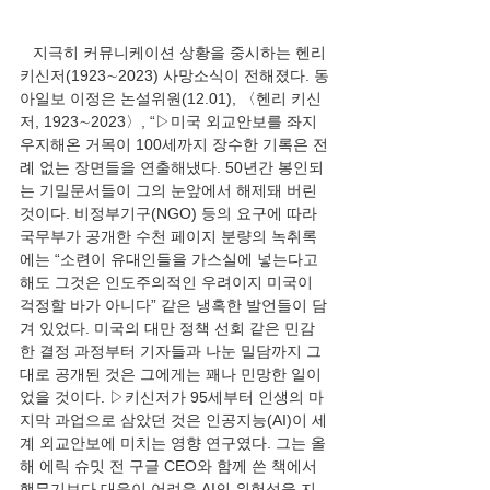
   지극히 커뮤니케이션 상황을 중시하는 헨리 
키신저(1923∼2023) 사망소식이 전해졌다. 동
아일보 이정은 논설위원(12.01), 〈헨리 키신
저, 1923∼2023〉, “▷미국 외교안보를 좌지
우지해온 거목이 100세까지 장수한 기록은 전
례 없는 장면들을 연출해냈다. 50년간 봉인되
는 기밀문서들이 그의 눈앞에서 해제돼 버린 
것이다. 비정부기구(NGO) 등의 요구에 따라 
국무부가 공개한 수천 페이지 분량의 녹취록
에는 “소련이 유대인들을 가스실에 넣는다고 
해도 그것은 인도주의적인 우려이지 미국이 
걱정할 바가 아니다” 같은 냉혹한 발언들이 담
겨 있었다. 미국의 대만 정책 선회 같은 민감
한 결정 과정부터 기자들과 나눈 밀담까지 그
대로 공개된 것은 그에게는 꽤나 민망한 일이
었을 것이다. ▷키신저가 95세부터 인생의 마
지막 과업으로 삼았던 것은 인공지능(AI)이 세
계 외교안보에 미치는 영향 연구였다. 그는 올
해 에릭 슈밋 전 구글 CEO와 함께 쓴 책에서 
핵무기보다 대응이 어려운 AI의 위험성을 지