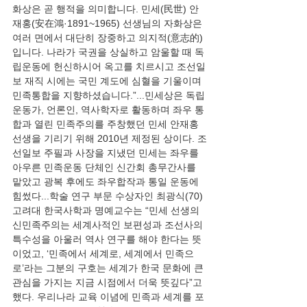
화상은 곧 행적을 의미합니다. 민세(民世) 안
재홍(安在鴻·1891~1965) 선생님의 자화상은 
여러 면에서 대단히 장중하고 의지적(意志的)
입니다. 나라가 국권을 상실하고 암울할 때 독
립운동에 헌신하시어 옥고를 치르시고 조선일
보 재직 시에는 국민 계도에 심혈을 기울이며 
민족통합을 지향하셨습니다.”...민세상은 독립
운동가, 언론인, 역사학자로 활동하며 좌우 통
합과 열린 민족주의를 주창했던 민세 안재홍 
선생을 기리기 위해 2010년 제정된 상이다. 조
선일보 주필과 사장을 지냈던 민세는 좌우를 
아우른 민족운동 단체인 신간회 총무간사를 
맡았고 광복 후에도 좌우합작과 통일 운동에 
힘썼다...학술 연구 부문 수상자인 최광식(70) 
고려대 한국사학과 명예교수는 “민세 선생의 
신민족주의는 세계사적인 보편성과 조선사의 
특수성을 아울러 역사 연구를 해야 한다는 뜻
이었고, ‘민족에서 세계로, 세계에서 민족으
로’라는 그분의 구호는 세계가 한국 문화에 큰 
관심을 가지는 지금 시점에서 더욱 뜻깊다”고 
했다. 우리나라 교육 이념에 민족과 세계를 포