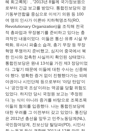
혜 회고록9]〉, “2013년 8월께 국가정보원으
로부터 긴급 보고를 받았다. 통합진보당의 경
기동부연합을 중심으로 이석기 의원 등 100
여 명의 인사가 이른바 지하혁명조직(RO, 
Revolutionary Organization)을 조직해 전국
적 총파업과 무장봉기를 준비하고 있다는 충
격적인 내용이었다. 이들은 통신·유류 시설 무
력화, 유사시 파출소 습격, 총기 무장 등 무장
혁명 투쟁까지 준비했고, 심지어 중국에서 북
한 인사와 접촉한 사실까지 확인된 상태였다. 
통합진보당은 원내 13석을 가진 제3 정당이었
다. 그렇기 때문에 이들에 대한 수사는 신중해
야 했다. 명확한 증거 없이 진행했다가는 되레 
야권이나 시민단체 등으로부터 ‘야당 탄압’이
나 ‘공안정국 조성’이라는 역공을 당할 위험도 
있었다. 하지만 당시 국정원 보고는 ‘추정된
다.’는 식이 아니라 증거를 바탕으로 조목조목 
이들의 혐의를 입증했다. 나는 통합진보당에 
대한 우려를 그 이전부터 갖고 있었다. 통진당
은 2012년 총선을 앞두고 민주노동당계(NL), 
국민참여당계, 진보신당 탈당파(PD), 시민사
회·노동계 등이 결합해 2011년 12월 만든 정