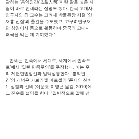
괄하는 ‘홍익인간(弘益人間)’이란 말을 넣은 사
람이 바로 민세라는 설명도 했다. 한국 고대사 
연구자인 최 교수는 고려대 박물관장 시절 ‘안
재홍 선집’의 출간을 주도했고, 고구려연구재
단 상임이사 등으로 활동하며 중국의 고대사 
   민세는 ‘민족에서 세계로, 세계에서 민족으
로’에서 ‘열린 민족주의’를 주장했다. 이는 우
리 제헌헌법정신과 일맥상통한다. ‘홍익인
간’의 개념은 가브리엘 마르셀의 ‘존재의 신비
1: 성찰과 신비’(이문호·이명곤 옮김, 2010)에 
그 진수를 설명을 한다. “일반적으로 말해 넘
어설 수 없는 자신의 개인 사정에 몰두해 있는 
한 개인의 사유와 일종의 절대적 차원에서 실
행되면 보편적 가치를 요청하는 보편적인 사
유 사이에서의 순환적 선택은 배격되여야 한
다. 순수한 철학적인 영역 바깥에서도 우리는 
이러한 중간 형태의 사유형식의 예를 많이 볼 
수 있다...진정한 감동은 우리가 개인적인 의식