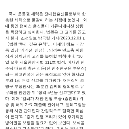
   국내 운동권 세력은 전대협출신들로부터 한
총련 세력으로 물갈이 하는 시점에 놓였다.  외
대 용인 캠퍼스 출신들이 커뮤니케니션 상황
을 독점하고 싶어한다. 법원은 그 고리를 끊고
자 한다. 조선일보 방극렬 기자(2023.12.01.), 
〈법원 “뿌리 깊은 유착”… 이재명 캠프·대장
동 일당 ‘커넥션’ 인정〉, 양경수 민노총 위원
장과 정치권의 고리를 불허할 방침이다. “30
일 오후 서울중앙지법 311호 법정. 이재명 민
주당 대표의 측근 김용(전 민주연구원 부원장)
씨는 피고인석에 굳은 표정으로 앉아 형사23
부의 1심 판결 선고를 기다렸다. 재판장인 조
병구 부장판사는 35분간 김씨의 혐의별로 유
무죄를 판단한 뒤 “징역 5년을 선고한다”고 했
다. 이어 “김씨가 재판 진행 도중 (증인의) 위
증 및 허위 자료 제출에 관여하고, 텔레그램을 
통해 사건 관계인과 간접적으로 접촉한 의심
이 든다”며 “증거 인멸 우려가 있어 추가적인 
방어권을 보장할 필요가 없어 보인다. 보석을 
취소하고 구속한다”고 했다...김씨는 불법 정