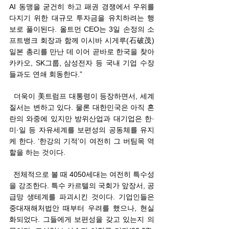
AI 동맹을 굳건히 하고 패권 경쟁에서 우위를 
다지기 위한 대규모 투자금을 유치하려는 행
보로 풀이된다. 올트먼 CEO는 3일 손정의 소
프트뱅크 회장과 함께 이시바 시게루(石破茂) 
일본 총리를 만난 데 이어 곧바로 한국을 찾아 
카카오, SK그룹, 삼성전자 등 국내 기업 수장
들과도 연쇄 회동한다.” 
  더욱이 美트럼프 대통령이 등장하면서, 세계
질서는 변하고 있다. 물론 대한민국은 아직 혼
란의 와중에 있지만 방위산업과 대기업은 한·
미·일 등 자유세계를 보편성의 공동체를 유지
케 한다. ‘한강의 기적’이 여전히 그 버팀목 역
할을 하는 것이다.           
  전체적으로 볼 때 4050세대는 여전히 특수성
을 강조한다. 특수 카르텔의 국회가 앞장서, 공
급망 생테계를 파괴시킨 것이다. 기업인들은 
중대재해처법안 때부터 우려를 했으나, 현실
화되었다. 그들에게 보편성을 갖고 있는지 의