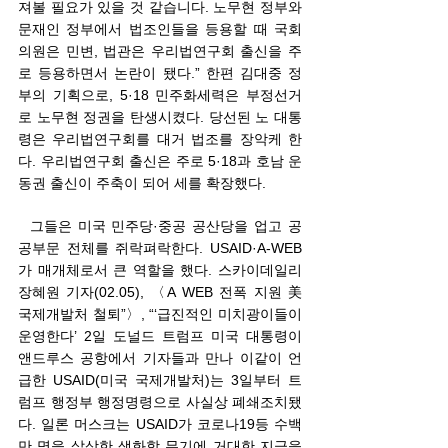
져볼 필요가 있을 것 같습니다. 노무현 정부와 
문재인 정부에서 법조인들을 등용할 때 국회
의원은 민변, 법관은 우리법연구회 출신을 주
로 등용하면서 논란이 됐다.” 한편 김대중 정
부의 기획으로, 5·18 민주화세력은 부정선거
로 노무현 정권을 탄생시켰다. 당선된 노 대통
령은 우리법연구회를 대거 법조를 장악케 한
다. 우리법연구회 출신은 주로 5·18과 호남 운
동권 출신이 주축이 되어 세를 확장했다.   
  그들은 미국 민주당·중공 공산당을 업고 공
공부문 전체를 쥐락펴락한다. USAID·A-WEB
가 매개체로서 큰 역할을 했다. 스카이데일리 
장혜원 기자(02.05), 〈A WEB 전폭 지원 美 
국제개발처 철퇴”〉, “‘급진적인 미치광이들이 
운영한다’ 2일 도널드 트럼프 미국 대통령이 
앤드루스 공항에서 기자들과 만나 이같이 언
급한 USAID(미국 국제개발처)는 3일부터 트
럼프 행정부 행정명령으로 사실상 폐쇄조치됐
다. 일론 머스크는 USAID가 코로나19등 수백
만 명을 살상한 생화학 무기에 거대한 지금을 