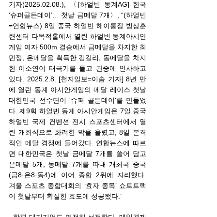
기자(2025.02.08.), 〈[하얼빈 동계AG] 한국 
‘슈퍼골든데이’… 첫날 금메달 7개〉, “(하얼빈
=연합뉴스) 8일 중국 하얼빈 헤이룽장 빙상훈
련센터 다목적홀에서 열린 하얼빈 동계아시안
게임 여자 500m 결승에서 금메달을 차지한 최
민정, 은메달을 획득한 김길리, 동메달을 차지
한 이소연이 태극기를 들고 관중에 인사하고 
있다. 2025.2.8. [천지일보=이솜 기자] 8년 만
에 열린 동계 아시안게임의 메달 레이스 첫날 
대한민국 선수단이 '슈퍼 골든데이'를 만들었
다. 제9회 하얼빈 동계 아시안게임은 7일 중국 
하얼빈 국제 컨벤션 전시 스포츠센터에서 열
린 개회식으로 화려한 막을 올렸고, 8일 본격
적인 메달 경쟁에 들어갔다. 연합뉴스에 따르
면 대한민국은 첫날 금메달 7개를 쓸어 담고 
은메달 5개, 동메달 7개를 따내 개최국 중국
(금8·은8·동4)에 이어 종합 2위에 자리했다. 
겨울 스포츠 종합대회의 ‘효자 종목’ 쇼트트랙
이 첫날부터 확실한 효도에 성공했다.” 