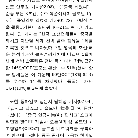
  한편 대기기업도 여전히 선전한다. 매일경제
신문 안두원 기자(02.08), 〈“중국 제쳤다”…
순풍 부는 K조선, 수주 싹쓸이하며 글로벌 1위
로〉, 중앙일보 김효성 기자(01.22), 〈방산 수
출 활황..‘기본이 조단위’ KF-21도 뜬다.〉라고 
한다. 안 기자는 “한국 조선업체들이 중국을 
제치고 지난달 세계 선박 발주 점유율 1위를 
기록한 것으로 나타났다. 7일 영국의 조선·해
운 분석기관인 클락슨리서치에 따르면 1월에 
세계 선박 발주량은 전년 동기 대비 74% 급감
한 146만CGT(표준선 환산 t 수·51척)였다. 한
국 업체들은 이 가운데 90만CGT(13척·62%)
를 수주해 1위를 차지했다. 중국은 27만
CGT(19%)로 2위에 올랐다.” 
  또한 동아일보 장은지·남혜정 기자(02.04), 
〈딥시크 딥쇼크… 올트먼, 韓美日 ‘AI 동맹’ 
나섰다〉, “중국 인공지능(AI) ‘딥시크’ 쇼크에 
직면한 챗GPT 개발사 오픈AI의 샘 올트먼 최
고경영자(CEO)가 글로벌 네트워크를 구축하
며 반격에 나섰다. 중국 공세에 대응해 한미일 