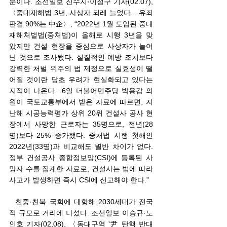
문이다. 조선일보 신수지·이정구 기자(02.07), 
〈중대재해법 3년, 사상자 되레 늘었다... 유죄
판결 90%는 中企〉, “2022년 1월 도입된 중대
재해처벌법(중처법)이 올해로 시행 3년을 맞
았지만 건설 현장을 중심으로 사상자가 늘어
난 것으로 조사됐다. 실질적인 예방 조치보다 
강력한 처벌 위주의 법 제정으로 실효성이 떨
어질 것이란 당초 우려가 현실화되고 있다는 
지적이 나온다. .6일 더불어민주당 박용갑 의
원이 국토교통부에서 받은 자료에 따르면, 지
난해 시공능력평가 상위 20위 건설사 공사 현
장에서 사망한 근로자는 35명으로, 전년(28
명)보다 25% 증가했다. 중처법 시행 첫해인 
2022년(33명)과 비교해도 별반 차이가 없다. 
정부 건설공사 종합정보망(CSI)에 등록된 사
망자 수를 집계한 자료로, 건설사는 법에 따라 
사고가 발생하면 즉시 CSI에 신고해야 한다.” 
  친중·친북 국회에 대항해 2030세대가 전국
적 규모로 거리에 나섰다. 조선일보 이승규·노
인호 기자(02,08), 〈동대구역 '尹 탄핵 반대 