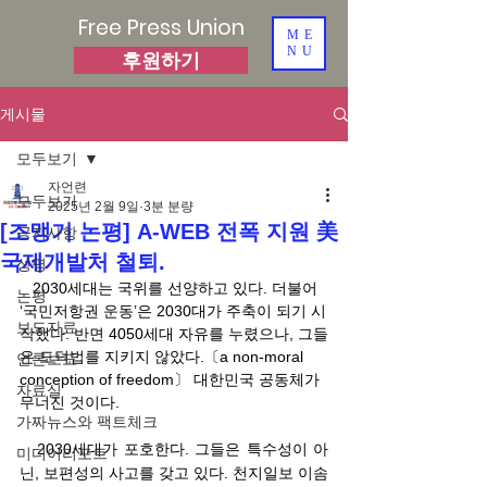
Free Press Union
ME
NU
후원하기
게시물
모두보기
자언련
모두보기
2025년 2월 9일
3분 분량
[조맹기 논평] A-WEB 전폭 지원 美
공지사항
국제개발처 철퇴.
성명
   2030세대는 국위를 선양하고 있다. 더불어 
논평
‘국민저항권 운동’은 2030대가 주축이 되기 시
보도자료
작했다. 반면 4050세대 자유를 누렸으나, 그들
은 도덕법를 지키지 않았다.〔a non-moral 
언론보도
conception of freedom〕 대한민국 공동체가 
자료실
무너진 것이다.  
가짜뉴스와 팩트체크
   2030세대가 포호한다. 그들은 특수성이 아
미디어리포트
닌, 보편성의 사고를 갖고 있다. 천지일보 이솜 