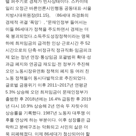
텔 퍼주기로 경제가 빈사상태이다. 스카이데
일리 오정근 바른언론시민행동 공동대표·서울
지방시대위원장(01.15),  〈86세대 좌경화의 
경제적 귀결 ‘폭망’〉, “문재인정부 들어서는 
이들 86세대가 정책을 주도하면서 경제는 더
욱 붕괴되었다.소득주도성장정책이라는 명목
하에 최저임금의 급격한 인상·근로시간 주 52
시간으로의 단축·비정규직 정규직화·임금피크
제 없는 정년 연장·통상임금 포괄범위 확대·성
과급 폐지와 연공급 재도입·전 정부가 추진해 
오던 노동시장유연화 정책의 폐지 등 여러 친
노동 정책들이 동시다발적으로 추진되었다. 
글로벌 금융위기 이후 2011~2017년 연평균 
5.3% 상승해 오던 최저임금이 문재인정부가 
출범한 후 2018년에는 16.4% 급등한 후 2019
년 다시 10.9% 상승해 2년 연속 두 자릿수의 
상승률을 기록했다. 1987년 노동자 대투쟁 이
후를 연상케 하는 부분이다. 이후 성장률은 급
락하고 분배구조는 악화되고 서민의 삶은 더
욱 피폐해졌다. 이제 86세대가 청산되어야 할 