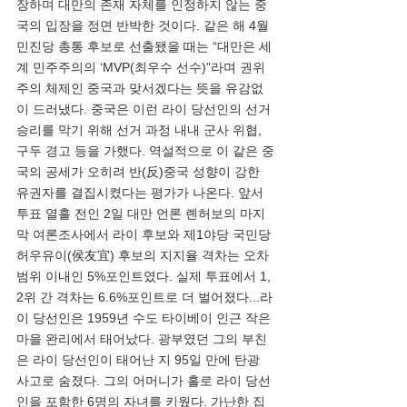
장하며 대만의 존재 자체를 인정하지 않는 중
국의 입장을 정면 반박한 것이다. 같은 해 4월 
민진당 총통 후보로 선출됐을 때는 “대만은 세
계 민주주의의 ‘MVP(최우수 선수)”라며 권위
주의 체제인 중국과 맞서겠다는 뜻을 유감없
이 드러냈다. 중국은 이런 라이 당선인의 선거 
승리를 막기 위해 선거 과정 내내 군사 위협, 
구두 경고 등을 가했다. 역설적으로 이 같은 중
국의 공세가 오히려 반(反)중국 성향이 강한 
유권자를 결집시켰다는 평가가 나온다. 앞서 
투표 열흘 전인 2일 대만 언론 롄허보의 마지
막 여론조사에서 라이 후보와 제1야당 국민당 
허우유이(侯友宜) 후보의 지지율 격차는 오차
범위 이내인 5%포인트였다. 실제 투표에서 1, 
2위 간 격차는 6.6%포인트로 더 벌어졌다...라
이 당선인은 1959년 수도 타이베이 인근 작은 
마을 완리에서 태어났다. 광부였던 그의 부친
은 라이 당선인이 태어난 지 95일 만에 탄광 
사고로 숨졌다. 그의 어머니가 홀로 라이 당선
인을 포함한 6명의 자녀를 키웠다. 가난한 집