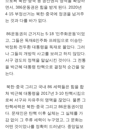
으로써 북한·중국 등 공산권의 영역을 확장하
면서, 386운동권은 힘을 받게 된다. 2020년 
4·15 부정선거는 북한·중국에 정권을 넘겨주
는 것과 다를 바가 없다. 
 86운동권의 근거지는 5·18 ‘민주화운동’이었
고, 그들은 독재&민주화 프레임으로 이승만·
박정희·전두환 대통령을 독재로 몰았다. 그러
나 그들의 개방적 사고를 보려고 하지 않았다. 
서구 경도의 정책을 말살시킨 것이다. 그 전통
을 박근혜 대통령 탄핵으로 결정적 순간을 맞
는다.    
 북한·중국 그리고 국내 86 세력들은 힘을 합
쳐 박근혜 대통령을 2017년 3·10 탄핵시킴으
로써 서구파 자유주의 명맥을 끊었다. 물론 그 
탄핵세력은 북한·중국 그리고 86운동권이었
다. 문재인은 탄핵 이후 실체는 그 실체를 가
감 없이 그 주류 세력이 누구였고, 그 문화는 
어떤 것이었나를 정확히 드러냈다. 중앙일보 