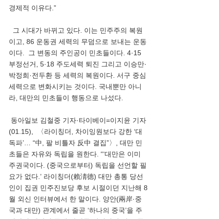
경제적 이유다.”
  그 시대가 바뀌고 있다. 이는 민주주의 복원
이고, 86 운동권 세력의 무덤으로 보내는 운동
이다.  그 변동의 주인공이 민초들이다. 4·15 
부정선거, 5·18 주도세력 퇴진 그리고 이승만·
박정희·전두환 등 세력의 복원이다. 서구 중심
세력으로 변화시키는 것이다. 국내뿐만 아니
라, 대만의 민초들이 행동으로 나섰다. 
 동아일보 김철중 기자·타이베이=이지윤 기자
(01.15),  〈라이칭더, 차이잉원보다 강한 ‘대
독파’… “中, 팔 비틀자 反中 결집”〉, 대만 민
초들은 자유와 독립을 원한다. “‘대만은 이미 
주권국이다. (중국으로부터) 독립을 선언할 필
요가 없다.’ 라이칭더(賴淸德) 대만 총통 당선
인이 집권 민주진보당 후보 시절이던 지난해 8
월 외신 인터뷰에서 한 말이다. 양안(兩岸·중
국과 대만) 관계에서 줄곧 ‘하나의 중국’을 주