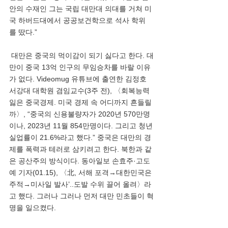
안의 수재인 그는 국립 대만대 의대를 거쳐 미
국 하버드대에서 공공보건학으로 석사 학위
를 땄다.”
 대만은 중국의 먹이감이 되기 싫다고 한다. 대
만이 중국 13억 인구의 무임승차를 바랄 이유
가 없다. Videomug 유튜브에 출연한 김정호 
서강대 대학원 겸임교수(3주 전), 〈회복능력 
잃은 중국경제. 미국 경제 속 어디까지 흔들릴
까〉, “중국의 신용불량자가 2020년 570만명
이나, 2023년 11월 854만명이다. 그리고 청년
실업률이 21.6%라고 했다.” 중국은 대만의 경
제를 폭력과 테러로 삼키려고 한다. 북한과 같
은 공산주의 방식이다. 동아일보 손효주·고도
예 기자(01.15), 〈北, 서해 포격→대한민국은 
주적→미사일 발사’..도발 수위 끌어 올려〉라
고 했다. 그러나 그러나 먼저 대만 민초들이 혁
명을 일으켰다. 