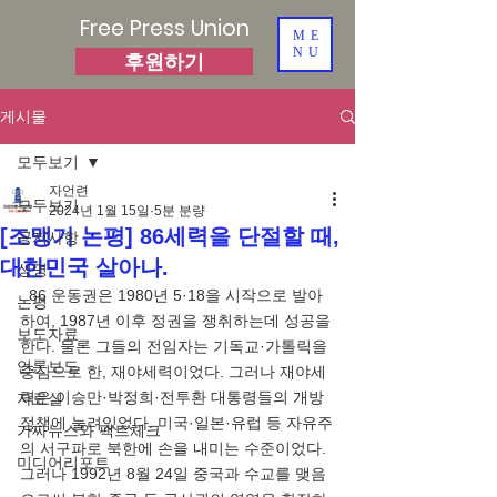
Free Press Union
ME
NU
후원하기
게시물
모두보기
자언련
모두보기
2024년 1월 15일
5분 분량
[조맹기 논평] 86세력을 단절할 때,
공지사항
대한민국 살아나.
성명
  86 운동권은 1980년 5·18을 시작으로 발아
논평
하여, 1987년 이후 정권을 쟁취하는데 성공을 
보도자료
한다. 물론 그들의 전임자는 기독교·가톨릭을 
언론보도
중심으로 한, 재야세력이었다. 그러나 재야세
력은 이승만·박정희·전투환 대통령들의 개방
자료실
정책에 눌려있었다. 미국·일본·유럽 등 자유주
가짜뉴스와 팩트체크
의 서구파로 북한에 손을 내미는 수준이었다. 
미디어리포트
그러나 1992년 8월 24일 중국과 수교를 맺음