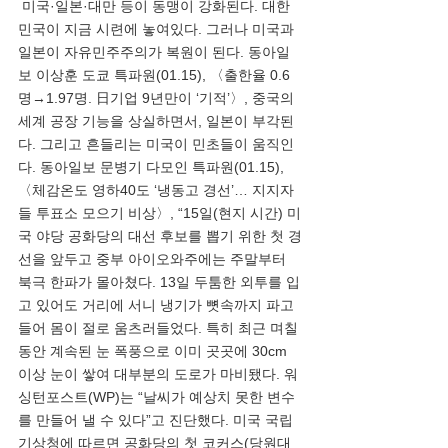
 미국·일본·대만 등이 동맹이 강화된다. 대한
민국이 지금 시련에 놓여있다. 그러나 미국과 
일본이 자유민주주의가 복원이 된다. 동아일
보 이상훈 도쿄 특파원(01.15), 〈출한율 0.6
명→1.97명. 日기업 9년만이 ‘기적’〉, 중국의 
세계 공장 기능을 상실하면서, 일본이 부각된
다. 그리고 흔들리는 미국이 민초들이 움직인
다. 동아일보 문병기 다모인 특파원(01.15), 
〈체감온도 영하40도 ‘냉동고 경선’… 지지자
들 투표소 모으기 비상〉, “15일(현지 시간) 미
국 야당 공화당의 대선 후보를 뽑기 위한 첫 경
선을 앞두고 중부 아이오와주에는 주말부터 
북극 한파가 몰아쳤다. 13일 두툼한 외투를 입
고 있어도 거리에 서니 냉기가 뼛속까지 파고
들어 몸이 절로 움츠러들었다. 특히 최근 며칠 
동안 계속된 눈 폭풍으로 이미 곳곳에 30cm 
이상 눈이 쌓여 대부분의 도로가 마비됐다. 워
싱턴포스트(WP)는 “날씨가 예상치 못한 변수
를 만들어 낼 수 있다”고 진단했다. 미국 국립
기상청에 따르면 공화당의 첫 코커스(당원대