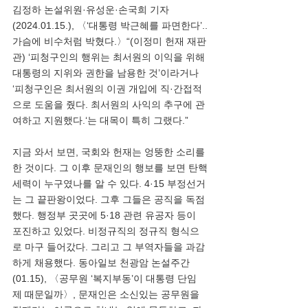
김정하 논설위원·유성운·손국희 기자
(2024.01.15.), 〈‘대통령 박근혜를 파면한다’..
가슴에 비수처럼 박혔다.〉“(이정미 헌재 재판
관) ‘피청구인의 행위는 최서원의 이익을 위해 
대통령의 지위와 권한을 남용한 것’이라거나 
‘피청구인은 최서원의 이권 개입에 직·간접적
으로 도움을 줬다. 최서원의 사익의 추구에 관
여하고 지원했다.‘는 대목이 특히 그랬다.”
지금 와서 보면, 국회와 헌재는 엉뚱한 소리를 
한 것이다. 그 이후 문재인의 행보를 보면 탄핵
세력이 누구였나를 알 수 있다. 4·15 부정선거
는 그 끝판왕이었다. 그후 그들은 공직을 독점
했다. 행정부 곳곳에 5·18 관련 유공자 등이 
포진하고 있었다. 비정규직의 정규직 형식으
로 마구 들어갔다. 그리고 그 부역자들을 과감
하게 채용했다. 동아일보 천광암 논설주간
(01.15), 〈공무원 ‘복지부동’이 대통령 단임
제 때문일까〉, 문재인은 소신있는 공무원을 