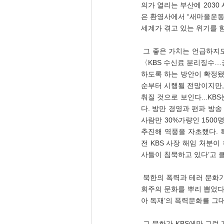
의가 열리는 부산에 203
은 환영사에서 “새마을운동
세계가 겪고 있는 위기를 함
 그 좋은 가치는 언급하지도 않은 채, 재정적자에만 관심을 가지고, 마초문화의 잣대를 들이댄다. 중앙일보 사설(07.06), 
〈KBS 수신료 분리징수…공
하도록 하는 방안이 확정됐
순부터 시행될 전망이지만,
춰질 것으로 보인다...K
다. 방만 경영과 편파 방송
사람만 30%가량인 1500
추진해 역풍을 자초했다. 
전 KBS 사장 해임 처분
사들이 침묵하고 있다’고 
 북한의 폭력과 테러 문화가 깊숙이 파고 들어온 것이다. 1947년 일본은 ‘평화헌법’을 만들면서, 사전에 폭력과 테러의 사
회주의 문화를 뿌리 뽑었다.
아 독재’의 폭력문화를 그대
 그 문화가 KBS에만 그런 게 아니다. 학교까지 마초문화의 온상이 되었다.  매일경제신문 사설(07.05), 〈北 찬양해 징역