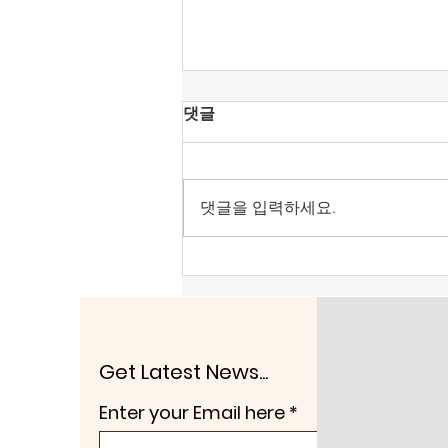
[조맹기 논평] 한국은행 발권
댓글
기능을 과신한 간만 커진 남자
들.(1)
86 운동권 세력의 영양가도 점차
소멸 위기를 맞는다. 절제하지 못
댓글을 입력하세요.
한 그들이 아닌가? 〱주식·부동산
이어 ‘폐버스 주택’, 청년층 분노 두
렵지 않나.〉(2026.08.10.) 그건 정
책이 아니라 폭력과 테러 수준이
다. 이란 혁명수비대의 전략이 퍽
흥미롭다. 동아일보 유근형 파리
특파원(08.10), 〈이란 “미군 떠나
Get Latest News...
고 전쟁 배상금 내야 호르
Enter your Email here