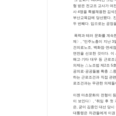
형 받은 전교조 교사가 여
사 4명을 특별채용한 김석준
부산교육감에 당선됐다. 
두 번째다. 입으로는 공정
 폭력과 테러 문화를 계속한다. 문화일보  전삼현 숭실대 법학과 교수(07.05), 〈[포럼]불법성 뚜렷한 민노총 파업 7개 의
제〉, “민주노총이 지난 3
건의료노조, 백화점·면세점
면전을 선포한 것이다. 이 
해고·기타 대우 등 근로조
의제는 △노조법 제2조 5
공의료·공공돌봄 확충 △중
하는 근로조건과 직접 관련
로조건과는 무관한 의제들이
이젠 마초문화의 전형이 등장
이 보인다〉, “취임 후 첫
은, 굳이 김종인 대선 당시
대통령은 차관들에게 이권 