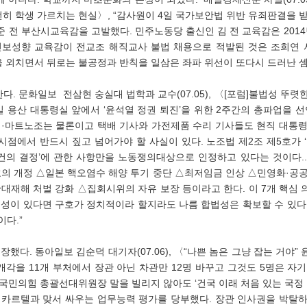
전히 학생 가르치는 현실〉, “감사원이 4일 국가보안법 위반 유죄판결을 
 전 부산시교육감을 고발했다. 민주노동당 출신인 김 전 교육감은 2014년과
진보성향 교육감이 전교조 해직교사 불법 채용으로 적발된 것은 조희연 
을 외치면서 뒤로는 불공정과 반칙을 일삼은 좌파 위선이 또다시 드러난 셈
일 용산 대통령실 앞에서 ‘윤석열 정권 퇴진’을 위한 2주간의 총파업을 선
·마트노조는 물론이고 택배 기사와 가전제품 수리 기사들도 현직 대통령
시점에서 반드시 짚고 넘어가야 할 사실이 있다. 노조법 제2조 제5호가 
건의 결정’에 관한 사항만을 노동쟁의대상으로 인정하고 있다는 것이다..
호의 개정 △일본 핵오염수 해양 투기 중단 △최저임금 인상 △민영화·공
대재해 처벌 강화 △집회시위의 자유 보장 등이라고 한다. 이 7개 핵심
성이 있다면 구호가 정치적이라 할지라도 나름 합법성은 확보할 수 있다.
다.”
했다. 동아일보 김순덕 대기자(07.06), 〈“나쁜 놈은 그냥 잡는 거야”
 개각을 11개 부처에서 장관 아닌 차관만 12명 바꾸고 그것도 5명은 자
 국민의힘 총괄선대위원장 말을 빌리지 않아도 ‘건국 이래 처음 있는 국정 운
카르텔과 맞서 싸우는 업무능력 평가를 당부했다. 장관 인사권을 박탈하