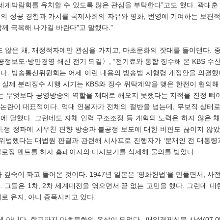
0 세계박람회를 유치할 수 있도록 많은 관심을 부탁한다”고도 했다. 곽
의 성공 경험과 가치를 국제사회의 자유와 평화, 번영에 기여하는 보편적
께 극복해 나가길 바란다”고 말했다.”
정보도·방만경영 쇄신 전기 되길〉, “전기료와 통합 징수해 온 KBS 수
다. 방송통신위원회는 어제 이런 내용의 방송법 시행령 개정안을 의결했다
 실제 분리징수 시행 시기는 KBS와 징수 위탁계약을 맺은 한전이 협의해
BS는 무엇보다 공영방송의 역할을 제대로 해오지 못했다는 지적을 진정 
 논란이 대표적이다. 억대 연봉자가 전체의 절반을 넘는데, 무보직 상태로
명에 달했다. 그런데도 자체 인력 구조조정 등 개혁의 노력은 하지 않은 채
특정 정파에 치우친 편향 방송과 불공정 보도에 대한 비판도 끊이지 않았
이 위법했다는 대법원 판결과 관련해 시사프로 진행자가 ‘문재인 전 대통령
클로징 멘트를 하자 홈페이지의 다시보기를 삭제해 물의를 빚었다.
 그들은 1차, 2차 세계대전을 엮으면서 끝 없는 고민을 했다. 그런데 
로 유지, 아니 증폭시키고 있다.  