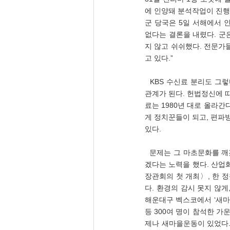
에 인양돼 분석작업이 진행
군 당국은 5일 서해에서 
없다는 결론을 내렸다. 군
지 않고 쉬쉬했다. 전문가
고 있다.”
  KBS 수신료 분리도 그렇다. KBS는 마초문화가 들어가지 말아야 할 곳이다. ‘국민의 재난’ 같은 문제는 국민의 인명과 
관계가 된다. 헌법정신에 
료는 1980년 대로 올라간
게 정치꾼들이 되고, 편파방
있다.   
  문제는 그 마초문화를 깨겠다는 인사들의 다시 마초문화를 사용한다. 1927년 이후 KBS가 나름 대로 고급문화를 만들
겠다는 노력을 했다. 산업화
장관회의 첫 개최〉, 한 정
다. 환경의 감시 못지 않게
해운대구 벡스코에서 ‘새마
등 300여 명이 참석한 
제나 새마을운동이 있었다.