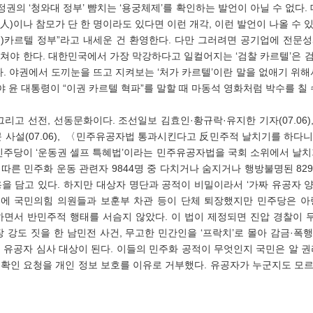
정권의 ‘청와대 정부’ 뺨치는 ‘용궁체제’를 확인하는 발언이 아닐 수 없다. 
賢人)이나 참모가 단 한 명이라도 있다면 이런 개각, 이런 발언이 나올 수 
反)카르텔 정부”라고 내세운 건 환영한다. 다만 그러려면 공기업에 전문성
쳐야 한다. 대한민국에서 가장 막강하다고 일컬어지는 ‘검찰 카르텔’은 
다. 야권에서 도끼눈을 뜨고 지켜보는 ‘처가 카르텔’이란 말을 없애기 위
야 윤 대통령이 “이권 카르텔 혁파”를 말할 때 마동석 영화처럼 박수를 칠 수
신문 사설(07.06),  〈민주유공자법 통과시킨다고 反민주적 날치기를 하다니
민주당이 ‘운동권 셀프 특혜법’이라는 민주유공자법을 국회 소위에서 날치
따른 민주화 운동 관련자 9844명 중 다치거나 숨지거나 행방불명된 82
을 담고 있다. 하지만 대상자 명단과 공적이 비밀이라서 ‘가짜 유공자 
문에 국민의힘 의원들과 보훈부 차관 등이 단체 퇴장했지만 민주당은 아랑
하면서 반민주적 행태를 서슴지 않았다. 이 법이 제정되면 진압 경찰이 
 강도 짓을 한 남민전 사건, 무고한 민간인을 ‘프락치’로 몰아 감금·폭
 유공자 심사 대상이 된다. 이들의 민주화 공적이 무엇인지 국민은 알 권
확인 요청을 개인 정보 보호를 이유로 거부했다. 유공자가 누군지도 모르