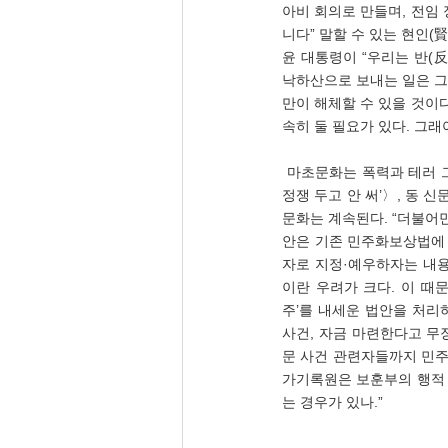
아비 회의로 만들며, 전임 
니다” 말할 수 있는 현인(
윤 대통령이 “우리는 반(
낙하산으로 보내는 일은 그
만이 해체할 수 있을 것이
속히 둘 필요가 있다. 그래
 마초문화는 폭력과 테러 그리고 선전, 선동문화이다. 조선일보 김효인·황규락·유지한 기자(07.06), 〈‘선진국은 과학을 
정쟁 두고 안 써’〉, 동 
문화는 계속된다. “더불어
안은 기존 민주화보상법에 
자로 지정·예우하자는 내용
이란 우려가 크다. 이 때
주’를 내세운 법안을 처리
사건, 자금 마련한다고 무장
문 사건 관련자들까지 민주
가기록원은 보훈부의 행적 
는 경우가 있나.”