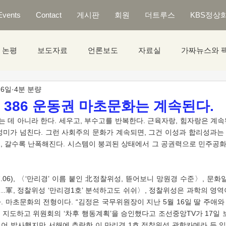
Events
Contact
게시판
회원
더트루스
KBS정상
논평
보도자료
언론보도
자료실
가짜뉴스와 
 6일
4분 분량
] 386 운동권 마초문화는 계속된다.
성미가 넘친다. 그런 사회주의 문화가 계속되면, 그건 이성과 합리성과는 
, 갈수록 난폭해진다. 시스템이 붕괴된 상태에서 그 공권력으로 민주공화
 것” …軍, 정찰위성 ‘만리경1호’ 분석하고도 쉬쉬〉, 정찰위성은 과학의 영
 마초문화의 전형이다. “김정은 국무위원장이 지난 5월 16일 딸 주애와
 지도하고 위원회의 ‘차후 행동계획’을 승인했다고 조선중앙TV가 17일 
 실어 발사했지만 서해에 추락한 이 만리경 1호 정찰위성 광학카메라 등 