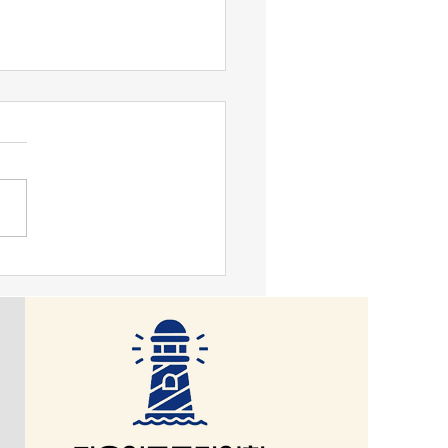
맹기 논평] 혐오가 놀이가
대, ‘말리는 시누이’가 되
는 시누이’도 못하는 시대가
. 〈‘수사부 장관’이 된 행안
〉이 된다. 이게 말이 되는 소
가? 공산국가·전체주의·경찰
 아니면 자유주의·시장경제의
서는 있을 수 없는 일이다.
의에 걸신이 들린 86 운동
임에 틀림이 없다. 이 나라
렇게 발전된 것은 제헌헌법
이다. 이승만·안재홍은 미국
고, 안재홍은 일본에