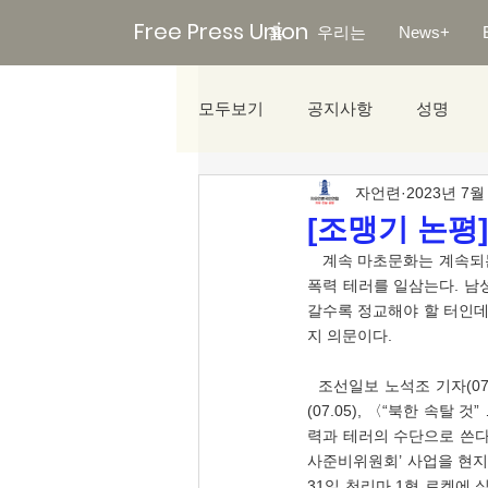
Free Press Union
홈
우리는
News+
모두보기
공지사항
성명
자언련
2023년 7월
미디어리포트
[조맹기 논평
   계속 마초문화는 계속되는 데 아니라 한다. 세우고, 부수고를 반복한다. 근육자랑, 힘자랑은 계속된다. 화염병 던지고, 
폭력 테러를 일삼는다. 남
갈수록 정교해야 할 터인데
지 의문이다. 
  조선일보 노석조 기자(07.06), 〈‘만리경’ 이름 붙인 北정찰위성, 뜯어보니 망원경 수준〉, 문화일보 정충신 선임기자
(07.05), 〈“북한 속탈
력과 테러의 수단으로 쓴다.
사준비위원회’ 사업을 현지
31일 천리마 1형 로켓에