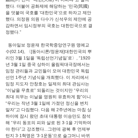
했다. 더불어 공화제에 해당하는 ‘민국(民國)
을 덧붙여 국호를 ‘대한민국’으로 하자고 제안
했다. 의정원 의원 다수가 신석우의 제안에 공
감하면서 임시정부의 국호는 대한민국으로 결
정됐다.”
  동아일보 정윤재 한국학중앙연구원 명예교
수(02.14), 〈[동아시론/정윤재]대한민국의 뿌
리인 3월 1일을 ‘독립선언기념일’로〉, “1920
년 3월 1일 중국 상하이 올림픽대극장에서는 
임정 관리들과 교민들이 모여 대한민국 독립
선언 1주년 기념식을 개최했다. 이 자리에서 
임정 지도자 안창호는 일제의 최대 관심사는 
“이날을 무효로” 되돌리는 것이지만 “우리의 
최대 의무는 이날을 영원히 유효하게 함”이니 
“우리는 작년 3월 1일에 가졌던 정신을 변치 
말자”고 다짐했다. 다음 해 2주년에는 마침 상
하이에 잠시 왔던 초대 대통령 이승만도 참석
해 “우리 동포의 피와 살로 된 3·1을 기억하여
야 한다”고 강조했다...그런데 광복 후 언제부
턴지 3·1혁명은 ‘3·1운동’으로 슬그머니 바뀌