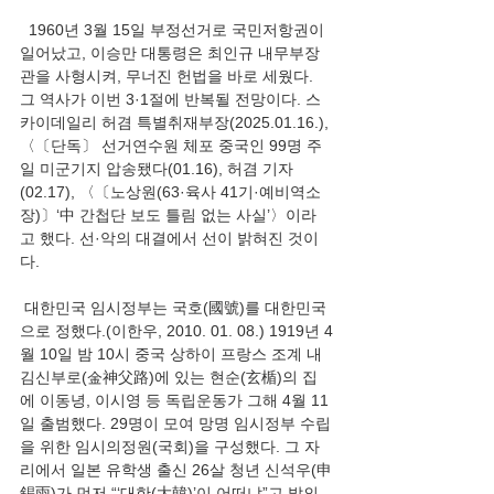
  1960년 3월 15일 부정선거로 국민저항권이 
일어났고, 이승만 대통령은 최인규 내무부장
관을 사형시켜, 무너진 헌법을 바로 세웠다. 
그 역사가 이번 3·1절에 반복될 전망이다. 스
카이데일리 허겸 특별취재부장(2025.01.16.), 
〈〔단독〕 선거연수원 체포 중국인 99명 주
일 미군기지 압송됐다(01.16), 허겸 기자
(02.17), 〈〔노상원(63·육사 41기·예비역소
장)〕‘中 간첩단 보도 틀림 없는 사실’〉이라
고 했다. 선·악의 대결에서 선이 밝혀진 것이
다.
 대한민국 임시정부는 국호(國號)를 대한민국
으로 정했다.(이한우, 2010. 01. 08.) 1919년 4
월 10일 밤 10시 중국 상하이 프랑스 조계 내 
김신부로(金神父路)에 있는 현순(玄楯)의 집
에 이동녕, 이시영 등 독립운동가 그해 4월 11
일 출범했다. 29명이 모여 망명 임시정부 수립
을 위한 임시의정원(국회)을 구성했다. 그 자
리에서 일본 유학생 출신 26살 청년 신석우(申
錫雨)가 먼저 “‘대한(大韓)’이 어떠냐”고 발의