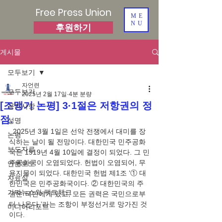
Free Press Union
ME
NU
후원하기
게시물
모두보기
자언련
모두보기
2025년 2월 17일
4분 분량
[조맹기 논평] 3·1절은 저항권의 정
공지사항
점.
성명
  2025년 3월 1일은 선악 전쟁에서 대미를 장
논평
식하는 날이 될 전망이다. 대한민국 민주공화
보도자료
국은 1919년 4월 10일에 결정이 되었다. 그 민
주공화국이 오염되었다. 헌법이 오염되어, 무
언론보도
용지물이 되었다. 대한민국 헌법 제1조 ‘① 대
자료실
한민국은 민주공화국이다. ② 대한민국의 주
가짜뉴스와 팩트체크
권은 국민에게 있고, 모든 권력은 국민으로부
터 나온다.’라는 조항이 부정선거로 망가진 것
미디어리포트
이다.