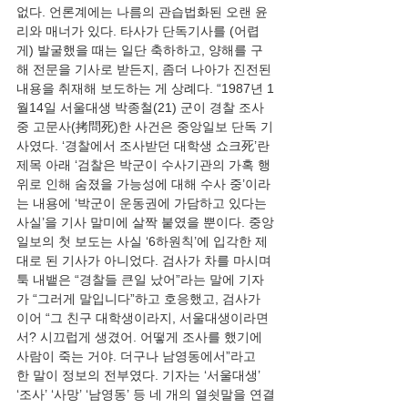
없다. 언론계에는 나름의 관습법화된 오랜 윤
리와 매너가 있다. 타사가 단독기사를 (어렵
게) 발굴했을 때는 일단 축하하고, 양해를 구
해 전문을 기사로 받든지, 좀더 나아가 진전된 
내용을 취재해 보도하는 게 상례다. “1987년 1
월14일 서울대생 박종철(21) 군이 경찰 조사 
중 고문사(拷問死)한 사건은 중앙일보 단독 기
사였다. ‘경찰에서 조사받던 대학생 쇼크死’란 
제목 아래 ‘검찰은 박군이 수사기관의 가혹 행
위로 인해 숨졌을 가능성에 대해 수사 중’이라
는 내용에 ‘박군이 운동권에 가담하고 있다는 
사실’을 기사 말미에 살짝 붙였을 뿐이다. 중앙
일보의 첫 보도는 사실 ‘6하원칙’에 입각한 제
대로 된 기사가 아니었다. 검사가 차를 마시며 
툭 내뱉은 “경찰들 큰일 났어”라는 말에 기자
가 “그러게 말입니다”하고 호응했고, 검사가 
이어 “그 친구 대학생이라지, 서울대생이라면
서? 시끄럽게 생겼어. 어떻게 조사를 했기에 
사람이 죽는 거야. 더구나 남영동에서”라고 
한 말이 정보의 전부였다. 기자는 ‘서울대생’ 
‘조사’ ‘사망’ ‘남영동’ 등 네 개의 열쇳말을 연결