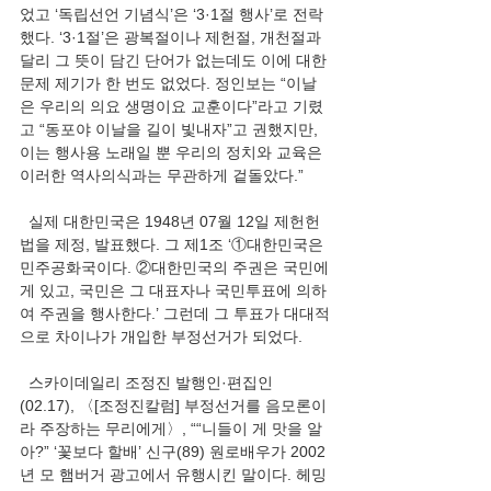
었고 ‘독립선언 기념식’은 ‘3·1절 행사’로 전락
했다. ‘3·1절’은 광복절이나 제헌절, 개천절과 
달리 그 뜻이 담긴 단어가 없는데도 이에 대한 
문제 제기가 한 번도 없었다. 정인보는 “이날
은 우리의 의요 생명이요 교훈이다”라고 기렸
고 “동포야 이날을 길이 빛내자”고 권했지만, 
이는 행사용 노래일 뿐 우리의 정치와 교육은 
이러한 역사의식과는 무관하게 겉돌았다.”
  실제 대한민국은 1948년 07월 12일 제헌헌
법을 제정, 발표했다. 그 제1조 ‘①대한민국은 
민주공화국이다. ②대한민국의 주권은 국민에
게 있고, 국민은 그 대표자나 국민투표에 의하
여 주권을 행사한다.’ 그런데 그 투표가 대대적
으로 차이나가 개입한 부정선거가 되었다.
  스카이데일리 조정진 발행인·편집인
(02.17), 〈[조정진칼럼] 부정선거를 음모론이
라 주장하는 무리에게〉, ““니들이 게 맛을 알
아?” ‘꽃보다 할배’ 신구(89) 원로배우가 2002
년 모 햄버거 광고에서 유행시킨 말이다. 헤밍