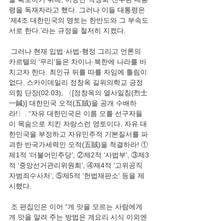
령을 독재자라고 했다. 그러나 이들 대통령은 
‘제4조 대한민국의 영토는 한반도와 그 부속도
서로 한다.’라는 규정을 철저히 지켰다.
 그러나 현재 입법·사법·행정 그리고 언론의 
카르텔의 ‘무리’들은 차이나·북한에 나라를 바
치고자 한다. 최인규 뒤를 따를 자임에 틀림이 
없다. 스카이데일리 정창옥 길위의학교 긍정
의힘 단장(02.03), 〈[정창옥의 열사일침(烈士
一鍼)] 대한민국 오적(五賊)을 공개 수배하
라!〉. “자유 대한민국은 이름 모를 선구자들
이 목숨으로 지킨 자랑스런 영토이다. 자유 대
한민국을 부정하고 자유민주적 기본질서를 파
괴한 반국가세력인 오적(五賊)을 척결하라! ①
제1적 ‘더불어민주당’, ②제2적 ‘사법부’, ③제3
적 ‘중앙선거관리위원회’, ④제4적 ‘고위공직
자범죄수사처’, ⑤제5적 ‘헌법재판소’ 등을 제
시했다.
 조 편집인은 이어 “게 맛을 모르는 사람에게 
게 맛을 알려 주는 방법은 게요리 시식 이외엔 