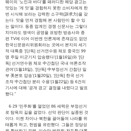
웨이의 ‘노인과 바다’를 패러디한 해당 광고는 
맛있는 ‘게 맛’을 경험하지 못한 소비자에게 한
번 시식해 보라는 강력한 소구력(訴求力)을 갖
는다. 맛을 먼저 경험해 본 사람만이 할 수 있
는 말이다. 동종 업계인 경쟁 신문사는 그렇다 
치더라도 명색이 공영을 표방한 방송사와 종
편 TV에 이어 이번엔 언론계에 존재감도 없던 
한국신문윤리위원회라는 곳에서 본지의 세기
적 대특종 ‘[단독] 선거연수원 체포 중국인 99
명 주일 미군기지 압송됐다’(1월16일)와 ‘[단
독] 선거연수원 체포 中간첩단 국내 여론조작 
관여’(1월18일), ‘[단독] 中부정선거 간첩단 일
부 美본토 압송’(1월20일), ‘[단독] 한국 선거 
조작 中간첩단 분리 수용’(1월22일) 등 6건의 
기사에 대해 ‘공개 경고’ 결정을 내렸다고 발표
했다.”
   6·29 ‘민주화’를 열었던 86 세력은 부정선거
로 탐욕의 길을 걸었다. 선악 판단이 실종된 것
이다. 이젠 차이나·북한을 끌어들여 나라를 위
태롭게 하고, 헌법을 유린했다. 그들은 정당성
을 확보하기 위해, 이승만·박정희·전두환 대통