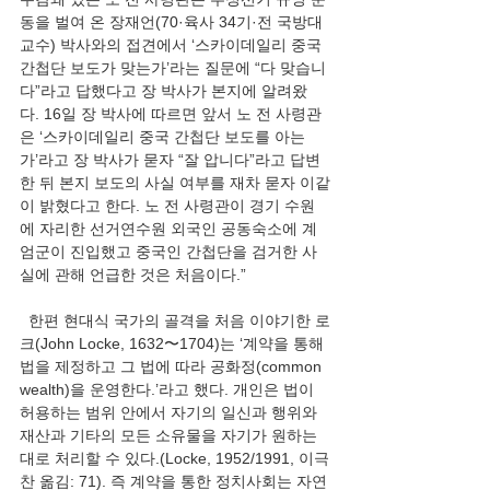
동을 벌여 온 장재언(70·육사 34기·전 국방대 
교수) 박사와의 접견에서 ‘스카이데일리 중국 
간첩단 보도가 맞는가’라는 질문에 “다 맞습니
다”라고 답했다고 장 박사가 본지에 알려왔
다. 16일 장 박사에 따르면 앞서 노 전 사령관
은 ‘스카이데일리 중국 간첩단 보도를 아는
가’라고 장 박사가 묻자 “잘 압니다”라고 답변
한 뒤 본지 보도의 사실 여부를 재차 묻자 이같
이 밝혔다고 한다. 노 전 사령관이 경기 수원
에 자리한 선거연수원 외국인 공동숙소에 계
엄군이 진입했고 중국인 간첩단을 검거한 사
실에 관해 언급한 것은 처음이다.”
  한편 현대식 국가의 골격을 처음 이야기한 로
크(John Locke, 1632〜1704)는 ‘계약을 통해 
법을 제정하고 그 법에 따라 공화정(common 
wealth)을 운영한다.’라고 했다. 개인은 법이 
허용하는 범위 안에서 자기의 일신과 행위와 
재산과 기타의 모든 소유물을 자기가 원하는 
대로 처리할 수 있다.(Locke, 1952/1991, 이극
찬 옮김: 71). 즉 계약을 통한 정치사회는 자연