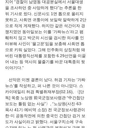
지어 “경찰이 남영동 대공분실에서 서울대생
을 조사하던 중 사망하게 했다”는 추론을 한 
뒤 기사로 썼다. 신문사도 1면 톱으로 올리지 
못하고, 사회면 귀퉁이에 보일락 말락하게 2단
으로 작게 게재했다. 하지만 같은 석간이자 경
쟁지였던 동아일보는 이를 ‘가짜뉴스’라고 폄
훼하지 않고 박군의 시신을 검시한 의사를 인
터뷰해 사인이 ‘물고문’임을 보충해 사회면 톱
으로 키워 실었다. 그해 민주화의 상징처럼 돼 
버린 대통령직선제를 포함한 6.29선언을 이끌
어 내는 등 역사의 물줄기를 바꾼 대특종의 뒷
이야기다.”
   선악은 이젠 결론이 났다. 허겸 기자는 ‘가짜
뉴스’를 작성하고, 퍼 나른 것이 아니었다. 스
카이데일리 허겸 특별취재부장(02.16), 〈[단
독] 옥중 노상원 前국군정보사령관 “中간첩단 
보도는 틀림 없는 사실”〉, “노상원(사진·63·
육사 41기·예비역 소장) 전 국군정보사령관이 
한·미 공동작전에 의한 중국인 간첩단 검거 보
도가 사실이라고 밝혔다. 서울구치소에 구속
수감돼 있는 노 전 사령관은 부정선거 규명 운