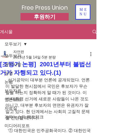
Free Press Union
ME
NU
후원하기
게시물
모두보기
자언련
모두보기
2025년 5월 14일
5분 분량
[조맹기 논평] 2001년부터 불법선
공지사항
거가 자행되고 있다.(1)
성명
  선거공약이 대부분 언론에 공개되었다. 언론
논평
이 발달한 현시점에서 국민은 후보자가 무슨 
보도자료
말을 하는지 정확하게 알 때가 된 것이다. 이
번 대통령 선거에 새로운 사람들이 나온 것도 
언론보도
아니고, 대부분 후보자의 면면은 유권자가 잘 
자료실
알고 있다. 현 단계에서는 사회의 고질적 문제
가짜뉴스와 팩트체크
를 진단할 때이다.
미디어리포트
  ‘① 대한민국은 민주공화국이다. ② 대한민국