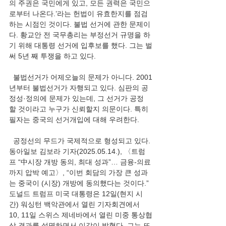
의 주권은 국민에게 있고, 모든 권력은 국민으
로부터 나온다.’라는 헌법이 유효한지를 점검
하는 시점인 것이다. 불법 선거에 관한 문제이
다. 황교안 전 국무총리는 부정선거 규명을 하
기 위해 대통령 선거에 입후보를 했다. 그는 벌
써 5년 째 투쟁을 하고 있다.
  불법선거가 어제오늘의 문제가 아니다. 2001
년부터 불법선거가 자행되고 있다. 심판의 공
정성·정의에 문제가 있는데, 그 선거가 공정
할 것이라고 누구가 신뢰할지 의문이다. 특히 
필자는 중국의 선거개입에 대해 우려한다.
  공정선의 무드가 국제적으로 형성되고 있다. 
동아일보 김보라 기자(2025.05.14.), 〈트럼
프 “中시장 개방 동의, 최대 성과”… 금융-의료
까지 압박 예고〉, “이번 회담의 가장 큰 성과
는 중국이 (시장) 개방에 동의했다는 것이다.” 
도널드 트럼프 미국 대통령은 12일(현지 시
간) 워싱턴 백악관에서 열린 기자회견에서 
10, 11일 스위스 제네바에서 열린 미중 통상협
상 결과를 설명하면서 이같이 밝혔다. 그는 또 