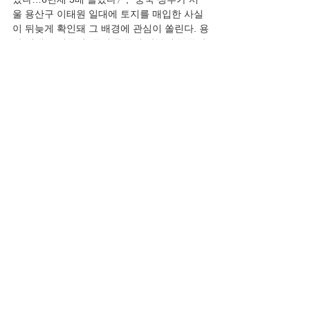
울 용산구 이태원 일대에 토지를 매입한 사실
이 뒤늦게 확인돼 그 배경에 관심이 쏠린다. 용
산 일대는 외국인, 특히 중국계 자본의 부동산 
매입이 꾸준히 이어져 온 지역이지만 이제껏 
중국 정부 차원에서 직접 땅을 산 사례가 외부
에 알려진 적은 없다. 13일 아시아경제 취재 
결과, 중국 정부는 용산구 이태원동 262-13 
등 11개 필지 4162㎡(약 1256평) 땅을 299억
2000만원에 매수했다. 매수 시기는 2018년으
로 12월 계약을 체결했으며, 이듬해 7월 말 잔
금을 치렀다. 매수자는 중화인민공화국이다. 
미국의 경우 안보 등을 이유로 35개 주가 중국
인과 중국 기업의 토지 매입을 제한하는 법을 
통과시켰거나 관련 입법을 추진하고 있다. 캐
나다도 중국인 등 외국인에 대한 매수 금지 조
치를 시행하고 있지만 우리나라에서는 제한
이 전무한 상황이다.”
논평