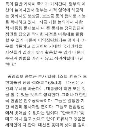
득의 절반 가까이 국가가 가져간다. 정부의 예
산이 늘어나면서 정부는 사적 영역에 해당하
는 것까지도 보상금, 보조금 등의 형태로 기능
을 확대하고 있다...지금 개헌 논의에서 제왕
적 대통령 문제보다 더 큰 문제는 정치집단이 
정권을 잡으면 막대한 재정을 마음대로 활용
할 수 있기 때문에 이익집단화되는 것이다. 좌
우를 막론하고 집권하면 거대한 국가권력을 
자신들의 입맛에 맞게 활용할 수 있기 때문에 
수단과 방법을 가리지 않고 정권쟁탈에 매진
한다.”
  중앙일보 송호근 본사 칼럼니스트, 한림대 도
헌학술원 원장·석좌교수(05.13), 〈대선은 시
간의 무늬를 바꾼다〉, 대통령이 되면 모든 것
을 할 수 있을 것으로 생각한다. 그러나 대한민
국 헌법은 민주공화국이다. 그들은 일정한 기
간 국민의 봉사자일 뿐이다. 그들도 헌법정신
에서 벗어날 수 없다는 말이다. “한국호가 ‘돛
대도 아니 달고 삿대도 없이’ 표류하고 있음은 
세계인이 다 안다. 대선은 돛대와 삿대를 갈아 