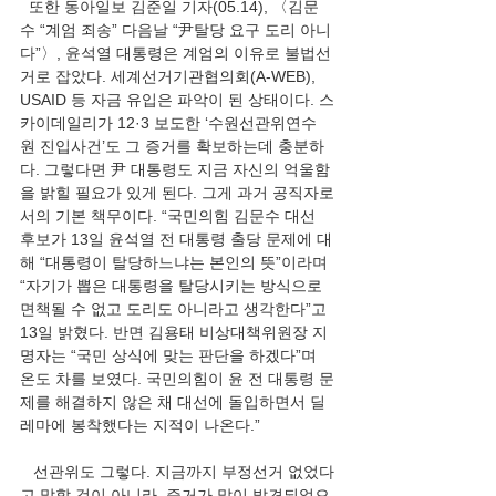
  또한 동아일보 김준일 기자(05.14), 〈김문
수 “계엄 죄송” 다음날 “尹탈당 요구 도리 아니
다”〉, 윤석열 대통령은 계엄의 이유로 불법선
거로 잡았다. 세계선거기관협의회(A-WEB), 
USAID 등 자금 유입은 파악이 된 상태이다. 스
카이데일리가 12·3 보도한 ‘수원선관위연수
원 진입사건’도 그 증거를 확보하는데 충분하
다. 그렇다면 尹 대통령도 지금 자신의 억울함
을 밝힐 필요가 있게 된다. 그게 과거 공직자로
서의 기본 책무이다. “국민의힘 김문수 대선 
후보가 13일 윤석열 전 대통령 출당 문제에 대
해 “대통령이 탈당하느냐는 본인의 뜻”이라며 
“자기가 뽑은 대통령을 탈당시키는 방식으로 
면책될 수 없고 도리도 아니라고 생각한다”고 
13일 밝혔다. 반면 김용태 비상대책위원장 지
명자는 “국민 상식에 맞는 판단을 하겠다”며 
온도 차를 보였다. 국민의힘이 윤 전 대통령 문
제를 해결하지 않은 채 대선에 돌입하면서 딜
레마에 봉착했다는 지적이 나온다.”
   선관위도 그렇다. 지금까지 부정선거 없었다
고 말할 것이 아니라, 증거가 많이 발견되었으