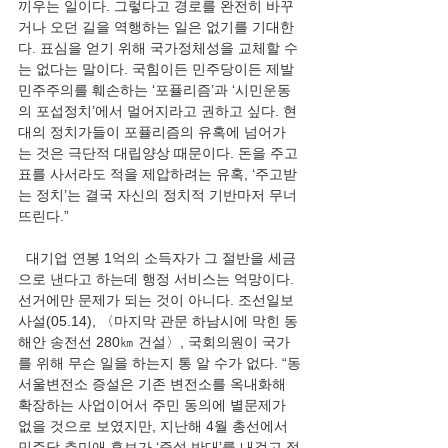
끼우는 일이다. 그렇다고 경로를 완전히 바꾸
거나 오던 길을 역행하는 일은 없기를 기대한
다. 표심을 얻기 위해 국가정체성을 교체할 수
는 없다는 말이다. 국힘이든 민주당이든 제발 
민주주의를 훼손하는 ‘포퓰리즘’과 ‘시민운동
의 포섭정치’에서 멀어지라고 권하고 싶다. 현
대의 정치가들이 포퓰리즘의 유혹에 넘어가
는 것은 극단적 대립양상 때문이다. 돈을 주고 
표를 사서라도 적을 제압하려는 유혹, ‘주고받
는 정치’는 결국 자신의 정치적 기반마저 무너
뜨린다.”
  대기업 연봉 1억의 소득자가 그 절반을 세금
으로 낸다고 하는데 행정 서비스는 억망이다. 
선거에만 문제가 되는 것이 아니다. 조선일보 
사설(05.14), 〈마지막 관문 하남시에 막힌 동
해안 송전선 280㎞ 건설〉, 국회의원이 국가
를 위해 무슨 일을 하는지 통 알 수가 없다. “동
서울변전소 증설은 기존 변전소를 옥내화해 
확장하는 사업이어서 주민 동의에 별문제가 
없을 것으로 보였지만, 지난해 4월 총선에서 
민주당 추미애 후보가 ‘증설 반대’를 내걸고 정