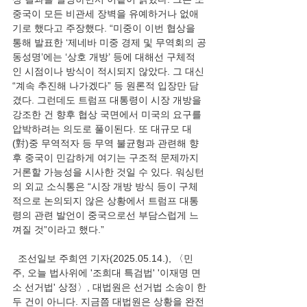
중국이 모든 비관세 장벽을 유예하거나 없애
기로 했다고 주장했다. “미중이 이번 협상을 
통해 발표한 ‘제네바 미중 경제 및 무역회의 공
동성명’에는 ‘상호 개방’ 등에 대해선 구체적
인 시점이나 방식이 적시되지 않았다. 그 대신 
“계속 추진해 나가겠다” 등 원론적 입장만 담
겼다. 그런데도 트럼프 대통령이 시장 개방을 
강조한 건 향후 협상 국면에서 미국의 요구를 
압박하려는 의도로 풀이된다. 또 대규모 대
(對)중 무역적자 등 무역 불균형과 관련해 향
후 중국이 민감하게 여기는 구조적 문제까지 
거론할 가능성을 시사한 것일 수 있다. 워싱턴
의 외교 소식통은 “시장 개방 방식 등이 구체
적으로 논의되지 않은 상황에서 트럼프 대통
령의 관련 발언이 중국으로선 부담스럽게 느
껴질 것”이라고 했다.”
  조선일보 주희연 기자(2025.05.14.), 〈민
주, 오늘 법사위에 '조희대 특검법' '이재명 면
소 선거법' 상정〉, 대법원은 선거법 소송이 한
두 건이 아니다. 지금쯤 대법원은 상황을 완전