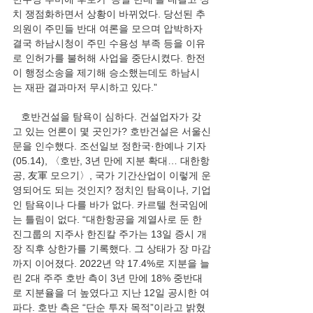
치 쟁점화하면서 상황이 바뀌었다. 당선된 추 
의원이 주민들 반대 여론을 모으며 압박하자 
결국 하남시청이 주민 수용성 부족 등을 이유
로 인허가를 불허해 사업을 중단시켰다. 한전
이 행정소송을 제기해 승소했는데도 하남시
는 재판 결과마저 무시하고 있다.”
   호반건설을 탐욕이 심하다. 건설업자가 갖
고 있는 언론이 몇 곳인가? 호반건설은 서울신
문을 인수했다. 조선일보 정한국·한예나 기자
(05.14), 〈호반, 3년 만에 지분 확대… 대한항
공, 友軍 모으기〉, 국가 기간산업이 이렇게 운
영되어도 되는 것인지? 정치인 탐욕이나, 기업
인 탐욕이나 다를 바가 없다. 카르텔 천국임에
는 틀림이 없다. “대한항공을 계열사로 둔 한
진그룹의 지주사 한진칼 주가는 13일 증시 개
장 직후 상한가를 기록했다. 그 상태가 장 마감
까지 이어졌다. 2022년 약 17.4%로 지분을 늘
린 2대 주주 호반 측이 3년 만에 18% 중반대
로 지분율을 더 높였다고 지난 12일 공시한 여
파다. 호반 측은 “단순 투자 목적”이라고 밝혔