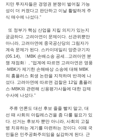
지만 투자자들은 경영권 분쟁이 벌어질 가능
성이 더 커졌다고 판단하고 이날 활발하게 주
식 매수에 나섰다.”
  또 정부가 핵심 산업을 지킬 의지가 있는지 
궁금하다. 고려아연이 문제이다. 선관위뿐만 
아니라, 고려아연에 중국공산당의 그림자가 
계속 문제가 된다. 스카이데일리 양준규기자
(05.14), 〈MBK 손배소송 공세...고려아연 분
쟁 재점화〉, “업계에 따르면 고려아연은 영풍
·MBK가 제기한 손해배상 소송에 대해 MBK
의 홈플러스 회생 논란을 지적하며 반격에 나
섰다. 고려아연에 따르면 검찰은 12일 홈플러
스·MBK와 관련해 신용평가사들에 대한 강제
수사에 나섰다.”
   주류 언론도 대선 후보 줄줄 빨지 말고, 대
선 때 사회의 아킬레스건을 좀 다룰 필요가 있
다. 선거는 후보자 뿐만 아니라, 사회의 고질
병 치유하는 계기를 마련하는 것이다. 이때 국
민들은 민주공화주의임을 실감하게 된다. 근