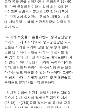
로자 봉급 반을 받아가면서, 국회의원 53∼60
명 ‘가짜 국회의원’이라는 말이 되는 소리인
가? 물론 불법선거 문제도 1주 일만 다루어
도, 고질병이 없어진다. 윤석열 대통령, 조희
대 대법원장, 노태악 선관위원장이 앞장설 필
요가 있다.
  나라가 주춧돌이 흔들거린다. 중국공산당 뉴
스가 또 크게 회자되었다. 중국공산당은 외국
인들은 자기들 나라에 땅을 살 수 없게 한다. 
또한 남의 나라 국민은 자기 나라 선거를 할 
수 없게 한다. 그리고 자기들은 예외로한다. 세
상 인심이 아니라, 남의 나라에 폭력과 테러를 
한다. 트럼프 대통령이 ‘중국공산당 손을 보겠
다’라는 뜻도 이해할 수 있는 대목이다. 그렇다
면 남의 나라는 이렇게 초한전 및 인해전술로 
공격해도 문제가 없는지 궁금하다.
  선거전 이참에 선관위 불법선거부터 처리할 
필요가 있다. 아시아 경제신문 김민진 기자
(05.13), 〈[단독]중국 정부는 왜 용산에 땅을 
샀나…6년새 3배 올랐다〉, “중국 정부가 서