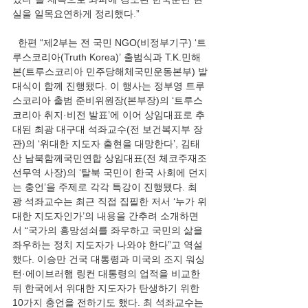
실을 일목요연하게 정리했다.”
  한편 “제2부는 전 국민 NGO(비정부기구) ‘트
루스코리아(Truth Korea)’ 출범식과 T.K.민해
본(트루스코리아 민주당해체국민운동본부) 발
대식이 함께 진행됐다. 이 행사는 정부영 트루
스코리아 출범 준비위원장(본부장)의 ‘트루스
코리아 취지·비전 발표’에 이어 상임대표로 추
대된 최광 대구대 석좌교수(전 보건복지부 장
관)의 ‘위대한 지도자 출현을 대망한다’, 김태
산 남북함께국민연합 상임대표(전 체코주재조
선무역 사장)의 ‘탈북 국민이 한국 사회에 던지
는 충언’을 주제로 각각 특강이 진행됐다. 최
광 석좌교수는 최근 직접 집필한 저서 ‘누가 위
대한 지도자인가’의 내용을 간추려 소개하면
서 “국가의 흥망성쇠를 좌우하고 국민의 삶을 
좌우하는 정치 지도자가 나와야 한다”고 역설
했다. 이승만 건국 대통령과 미국의 조지 워싱
턴·에이브러햄 링컨 대통령의 업적을 비교한 
뒤 한국에서 위대한 지도자가 탄생하기 위한 
10가지 충언을 전하기도 했다. 최 석좌교수는 