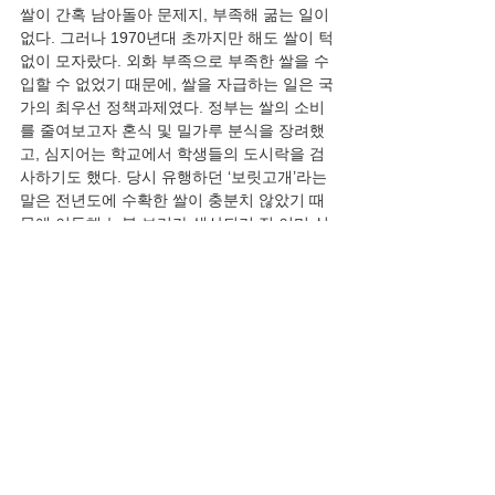
쌀이 간혹 남아돌아 문제지, 부족해 굶는 일이 
없다. 그러나 1970년대 초까지만 해도 쌀이 턱
없이 모자랐다. 외화 부족으로 부족한 쌀을 수
입할 수 없었기 때문에, 쌀을 자급하는 일은 국
가의 최우선 정책과제였다. 정부는 쌀의 소비
를 줄여보고자 혼식 및 밀가루 분식을 장려했
고, 심지어는 학교에서 학생들의 도시락을 검
사하기도 했다. 당시 유행하던 ‘보릿고개’라는 
말은 전년도에 수확한 쌀이 충분치 않았기 때
문에 이듬해 늦봄 보리가 생산되기 전 이미 식
량이 바닥이 나 식량이 매우 곤궁했던 기간을 
일컫는다. 그 당시 우리가 개발한 벼 품종이 없
었던 것은 아니었다...
허문회 교수, ‘통일벼’ 개발에 이르기까지. 국
제미작연구소의 온실에서 연구를 구상 중인 
허문회 교수. <출처: 서울대 농업생명과학대학
> 1960년부터 서울대학교 농과대학 교수로 근
무하던 허문회 교수(1927~2010)는 당시 식량
부족의 해결책은 품종개량밖에 없다고 판단하
고, 생산성이 높은 벼 품종 개발을 계획했다. 
이를 위해 1962년 필리핀에 설립된 국제미작