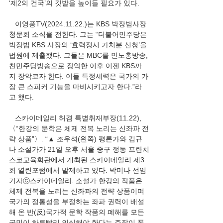
‘제2의 건국’의 깃발을 높이들 필요가 있다.
   이영풍TV(2024.11.22.)는 KBS 박장범사장 
청문회 소식을 전한다. 그는 “더불어민주당은 
박장법 KBS 사장의 ‘효력정시 가처분 신청’을 
법원에 제출했다. 그들은 MBC를 민노총방송, 
친민주당방송으로 장악한 이후 이젠 KBS까
지 장악코자 한다. 이들 특정세력은 국가의 가
장 큰 스피커 기능을 마비시키고자 한다.”라
고 했다.
   스카이데일리 허겸 특별취재부장(11.22), 
〈“한강의 문학은 체제 전복 노리는 신좌파 전
략 상품”〉. “▲ 조우석(왼쪽) 평론가와 김규
나 소설가가 21일 오후 서울 중구 정동 프란치
스코교육회관에서 개최된 스카이데일리 제3
회 열린포럼에서 발제하고 있다. 박미나 선임
기자ⓒ스카이데일리. 소설가 한강의 작품은 
체제 전복을 노리는 신좌파의 전략 상품이며 
국가의 정통성을 부정하는 좌파 권력이 배설
해 온 반(反)국가적 문학 작품의 폐해를 모든 
국민이 하루빨리 인식해야 한다는 주장이 폭