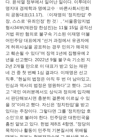
다. 윤석열 정부에서 일어난 일이다. 이투데이 
명지대 경제학과 명예교수ㆍ바른사회시민회
의 공동대표(11.17), 〈이재명의 ‘정치탄압’ 주
장, 스스로 ‘유죄인정’ 한 것〉, “서울중앙지법 
형사34부(재판장 한성진)는 11월 15일 공직선
거법 위반 혐의로 불구속 기소된 이재명 더불
어민주당 대표에게 “선거 과정에서 유권자에
게 허위사실을 공표하는 경우 민의가 왜곡되
고 훼손될 수 있다”며 징역 1년에 집행유예 2
년을 선고했다. 2022년 9월 불구속 기소된 지 
2년 2개월 만으로 이 대표가 받고 있는 재판 
네 건 중 첫 번째 1심 결과다. 이재명은 선고 
직후, “현실의 법정은 아직 두 번 더 남아있고, 
민심과 역사의 법정은 영원하다”고 했다. 그리
고 “국민 여러분께서도 상식과 정의에 입각해
서 판단해보시면 충분히 결론에 이르실 수 있
을 것”이라고 했다. 자신은 ‘정치탄압’을 받고 
있다는 주장이다. 그렇다면 그를 ‘정치탄압 호
소인’으로 불러야 한다. 민주당은 대한민국을 
흠씬 얕보고 있다. 헌법 제8조 4항엔, “정당의 
목적이나 활동이 민주적 기본질서에 위배될 
때에는 정부는 헌법재판소에 그 해산을 제소