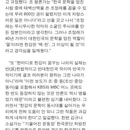
고 규정했다. 조 평론가는 “한국 문학을 망친 
사람 중에 태백산맥을 쓴 조정래를 꼽을 수 있
는데 무려 800만 권이 팔렸지만 이게 자랑스
러운 일은 아니다”라고 선을 긋고 나서 “조정
래는 무시무시한 악마의 소굴인 주사파를 만
든 장본인이라고 생각한다. 그러나 조정래가 
40년 가까이 대한민국의 문학을 망친 역할이 
‘열’이라면 한강은 ‘백·천’, 그 이상이 될 것”이
라고 경각심을 일깨웠다.”
   “또 “한마디로 한강이 꿈꾸는 나라의 실체는 
반(反)헌법적이고 반대한민국 적이며 반국가
적이기에 결코 여러분이 원하는 그런 나라가 
아니”라며 “이런 보도가 조·중·동(조선·중앙·
동아)을 포함해서 KBS와 MBC 어느 곳에도 
한 번도 등장하지 않는 것은 언론도 역시 병들
었기 때문”이라고 불편한 심기를 내비쳤다. 그
러면서 “한강의 문학이 동시대를 살아가는 우
리에게 전혀 도움이 안 되니 그런 작품은 과감
하게 내쳐야 한다”고 일갈했다. 한편 김규나 
소설가는 “‘기울어진 운동장’ 한국문단 처방전 
있나”를 제목으로 좌파에 경도된 한국문단 현