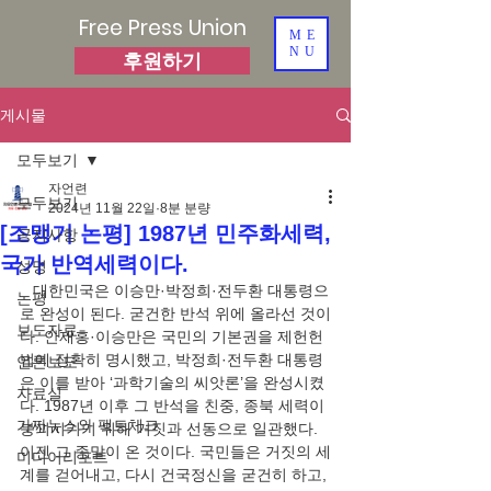
Free Press Union
ME
NU
후원하기
게시물
모두보기
자언련
모두보기
2024년 11월 22일
8분 분량
[조맹기 논평] 1987년 민주화세력,
공지사항
국가 반역세력이다.
성명
   대한민국은 이승만·박정희·전두환 대통령으
논평
로 완성이 된다. 굳건한 반석 위에 올라선 것이
보도자료
다. 안재홍·이승만은 국민의 기본권을 제헌헌
법에 정확히 명시했고, 박정희·전두환 대통령
언론보도
은 이를 받아 ‘과학기술의 씨앗론’을 완성시켰
자료실
다. 1987년 이후 그 반석을 친중, 종북 세력이 
가짜뉴스와 팩트체크
붕괴시키기 위해 거짓과 선동으로 일관했다. 
이젠 그 종말이 온 것이다. 국민들은 거짓의 세
미디어리포트
계를 걷어내고, 다시 건국정신을 굳건히 하고, 