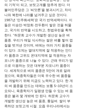
의 기적’이 되고, 보릿고개를 멈추게 된다. 더
불어민주당은 그 ‘씨앗론’을 붕괴시키고, 차이
나와 북한에 나라를 넘겨주고 싶은 것이다. 
1987년 ‘민주화세력’은 국가 반역세력이다. 이
들은 이승만·박정희·전두환이 쌓은 것을 허물
고, 국가의 반역을 시도하고, 헌법유린을 획책
한다. “허문회 교수가 개발한 생산성 높은 벼 
품종. 우리가 매일 식사하는 쌀은 벼를 찧어 껍
질을 벗겨낸 것이며, 벼에는 여러 가지 품종들
이 있다. 크게는 열대지역에 잘 적응하는 인디
카 품종과 고위도 온대지역에 잘 적응하는 자
포니카 품종으로 나눌 수 있다. 근래 우리가 밥
으로 이용하는 것은 대부분 자포니카 품종이
다. 세계적으로 벼의 품종은 5만여 개로 알려
졌으며, 육종학자들은 더욱 우수한 벼 품종들
을 개발하기 위해 지금도 노력하고 있다. 한 개
의 벼 품종을 만드는 데에는 보통 5~10년이 소
요되니, 육종학자가 일평생 만들 수 있는 벼 품
종은 불과 몇 개밖에 안 된다. 허문회 교수가 
개발한 생산성 높은 벼 품종, 통일벼. 쌀이 부
족하던 보릿고개 시절. 요즘 우리나라에서는 