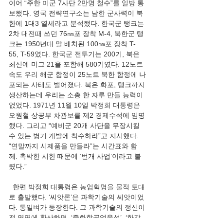
이어 “주한 미군 7사단 2만명 철수”를 일방 통
보했다. 영국 전략연구소는 남한 군사력이 북
한에 1대3 열세라고 분석했다. 한국군 탱크는 
2차 대전때 쓰던 76㎜포 장착 M-4, 북한군 탱
크는 1950년대 말 배치된 100㎜포 장착 T-
55, T-59였다. 한국군 전투기는 200기, 북은 
최신예 미그 21을 포함해 580기였다. 12노트 
속도 우리 해군 함정이 25노트 북한 함정에 나
포되는 사태도 벌어졌다. 북은 화포, 탱크까지 
생산하는데 우리는 소총 한 자루 만들 능력이 
없었다. 1971년 11월 10일 박정희 대통령은 
오원철 상공부 차관보를 제2 경제수석에 임명
했다. 그리고 “예비군 20개 사단을 무장시킬 
수 있는 병기 개발에 착수하라”고 지시했다. 
“연말까지 시제품을 만들라”는 시간표와 함
께. 촉박한 시한 때문에 ‘번개 사업’이라고 불
렸다.”
  한편 박정희 대통령은 농업혁명을 물적 토대
로 출발했다. ‘씨앗론’은 과학기술의 씨앗이었
다. 통일벼가 등장한다. 그 과학기술의 정신이 
전 영역에 확산하면, ‘중화학공업육성’, ‘한강