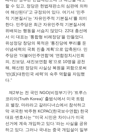
할 수 있고, 정당은 헌법재판소의 심판에 의하
여 해산된다”고 규정되어 있다. 여기서 ‘민주
적 기본질서’는 ‘자유민주적 기본질서’를 의미
한다. 민주당은 최근 자유민주적 기본질서에 
위배되는 행동을 서슴지 않았다. 22대 총선에
서 이 대표는 ‘통합형 비례정당’을 만들었다. 
위성정당 창당의 목적은 ‘통진당에 뿌리를 둔 
이념세력의 국회 진출 계획’으로 압축된다. 민
주당은 ‘더불어민주연합’에 ‘연합정치시민회
의, 진보당, 새진보연합 몫’으로 10명을 공천
해, 해산된 정당의 사실상 복원을 꾀함으로써 
‘반(反)대한민국 세력’의 숙주 역할을 자임했
다.”
   제2부는 전 국민 NGO(비정부기구) ‘트루스
코리아(Truth Korea)’ 출범식에서 미국 트럼
프 별장, 마라라고 갈라디녀쇼에서 참석하고 
막 귀국한 박주현 KCPAC(한국보수연합) 한국
대표·변호사는 “‘미국 시민은 차이나가 미국 
선거에 계속 개입하고 있다.’라는 사실을 공유
하고 있다. 그러나 국내는 중국 개입설이 일부 