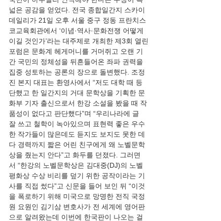
넓은 공감을 얻었다. 전국 종합일간지 스카이
데일리가 21일 오후 서울 중구 정동 프란치스
코교육회관에서 ‘이념·역사·문화전쟁 어떻게 
이길 것인가’라는 대주제로 개최한 제3회 열린
포럼은 문화계 헤게머니를 거머쥐고 오랜 기
간 국민의 정체성을 뒤흔들어온 좌파 권력을 
집중 성토하는 공론의 장으로 돌변했다. 조정
진 본지 대표는 환영사에서 “저도 대학 때 등
단했고 한 일간지의 거대 문학상을 기획한 문
화부 기자 출신으로서 한강 소설을 봤을 때 작
품성이 없다고 판단했다”며 “우리나라에 글 
잘 쓰고 철학이 녹아있으며 표현력 좋은 우수
한 작가들이 많은데도 듣지도 보지도 못한 데
다 경력까지 짧은 어린 친구에게 왜 노벨문학
상을 줬는지 안다”고 화두를 던졌다. 그러면
서 “한강의 노벨문학상은 김대중(DJ)의 노벨
평화상 수상 비리를 덮기 위한 공작이라는 기
사를 직접 썼다”고 신문을 들어 보인 뒤 “이것
을 폭로하기 위해 미국으로 망명한 전직 국정
원 요원인 김기삼 변호사가 전 세계에 영어판
으로 알려왔는데 이번에 한국판이 나오는 걸 