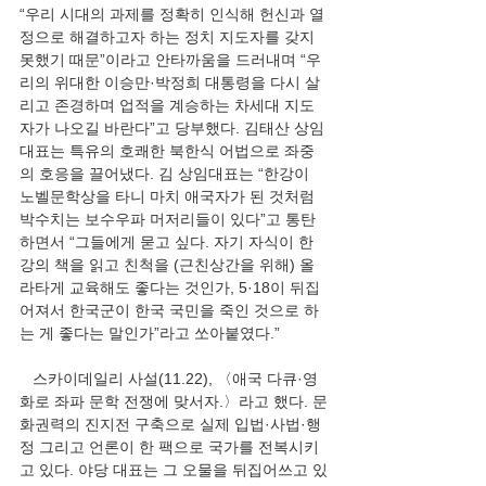
“우리 시대의 과제를 정확히 인식해 헌신과 열
정으로 해결하고자 하는 정치 지도자를 갖지 
못했기 때문”이라고 안타까움을 드러내며 “우
리의 위대한 이승만·박정희 대통령을 다시 살
리고 존경하며 업적을 계승하는 차세대 지도
자가 나오길 바란다”고 당부했다. 김태산 상임
대표는 특유의 호쾌한 북한식 어법으로 좌중
의 호응을 끌어냈다. 김 상임대표는 “한강이 
노벨문학상을 타니 마치 애국자가 된 것처럼 
박수치는 보수우파 머저리들이 있다”고 통탄
하면서 “그들에게 묻고 싶다. 자기 자식이 한
강의 책을 읽고 친척을 (근친상간을 위해) 올
라타게 교육해도 좋다는 것인가, 5·18이 뒤집
어져서 한국군이 한국 국민을 죽인 것으로 하
는 게 좋다는 말인가”라고 쏘아붙였다.”
   스카이데일리 사설(11.22), 〈애국 다큐·영
화로 좌파 문학 전쟁에 맞서자.〉라고 했다. 문
화권력의 진지전 구축으로 실제 입법·사법·행
정 그리고 언론이 한 팩으로 국가를 전복시키
고 있다. 야당 대표는 그 오물을 뒤집어쓰고 있