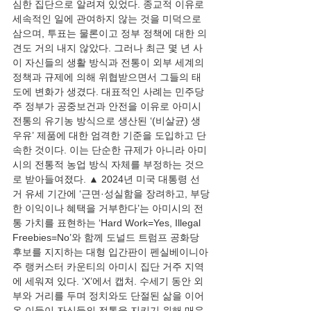
심한 집단으로 알려져 있었다. 종교적 이유로 
세속적인 일에 관여하지 않는 것을 미덕으로 
삼으며, 투표는 물론이고 정부 정책에 대한 의
견도 거의 내지 않았다. 그러나 최근 몇 년 사
이 자신들의 생활 방식과 전통이 외부 세계의 
정책과 규제에 의해 위협받으면서 그들의 태
도에 변화가 생겼다. 대표적인 사례는 민주당 
주 정부가 공중보건과 안전을 이유로 아미시 
전통의 유기농 방식으로 생산된 ‘(비살균) 생
우유’ 제품에 대한 엄격한 기준을 도입하고 단
속한 것이다. 이는 단순한 규제가 아니라 아미
시의 전통적 농업 방식 자체를 부정하는 것으
로 받아들여졌다. ▲ 2024년 미국 대통령 선
거 유세 기간에 ‘근면·성실함을 장려하고, 부당
한 이익이나 혜택을 거부한다’는 아미시의 전
통 가치를 표현하는 ‘Hard Work=Yes, Illegal 
Freebies=No’와 함께 도널드 트럼프 공화당 
후보를 지지하는 대형 입간판이 펜실베이니아
주 랭커스터 카운티의 아미시 집단 거주 지역
에 세워져 있다. ‘X’에서 캡처. 수세기 동안 외
부와 거리를 두며 정치와도 단절된 삶을 이어 
온 이들이 자신들의 전통을 지키기 위해 매우 