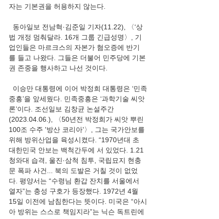
자는 기본권을 허용하지 않는다.
  동아일보 전남혁·김준일 기자(11.22), 〈‘상
법 개정 멈춰달라. 16개 그룹 긴급성명〉, 기
업인들은 마르크스의 자본가 혐오증에 반기
를 들고 나왔다. 그들은 더불어 민주당에 기본
권 존중을 행사하고 나선 것이다.
  이승만 대통령에 이어 박정희 대통령은 ‘민족
중흥’을 앞세웠다. 민족중흥은 ‘과학기술 씨앗
론’이다. 조선일보 김창균 논설주간
(2023.04.06.), 〈50년전 박정희가 씨앗 뿌린 
100조 수주 '방산 코리아'〉, 그는 국가안보를 
위해 방위산업을 육성시켰다. “1970년대 초 
대한민국 안보는 백척간두에 서 있었다. 1.21 
청와대 습격, 울진·삼척 침투, 국립묘지 현충
문 폭파 사건... 북의 도발은 거칠 것이 없었
다. 평양서는 “수령님 환갑 잔치를 서울에서 
열자”는 충성 구호가 등장했다. 1972년 4월 
15일 이전에 남침한다는 뜻이다. 미국은 “아시
아 방위는 스스로 책임지라”는 닉슨 독트린에 