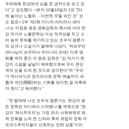
두려워해 한강에게 상을 준 공작으로 보고 있
다”고 강조했다. <본지 10월16일자 1면 “DJ
에 놀아난 노벨위… 이번엔 우릴 속인 것” 보
도 참조> 1부 ‘제2회 미디어 리터러시 세미
나’는 이장호 원로 영화감독의 축사에 이어 한
강 작가의 노벨문학상 수상 적격성을 두고 소
리 높여 문제를 제기하고 있는 조우석 평론가
와 김규나 소설가가 발제에 나섰다. ‘하보우만
(하나님이 보우하사 우리나라 만세)’ 다큐 영
화를 제작 중인 이 원로 감독은 “김 작가가 한
강의 소설을 낱낱이 해부함으로써 우리 문단
계의 눈을 뜨게 한 것으로 생각한다”며 “우리
가 역사의식과 정치의식에 문학·예술까지 새
롭게 개안(開眼)하는 기회를 맞이한 걸 자축해
야 한다”고 독려했다.”
  “첫 발제에 나선 조우석 평론가는 ‘한강의 병
든 문학은 어디에서 시작됐나’를 제목으로 “한
강의 ‘채식주의자’는 가정 파괴·사회해체로 체
제 전복을 노려 온 신좌파 특히 유럽의 문화 마
르크스주의자들이 선호하는 전략 상품”이라