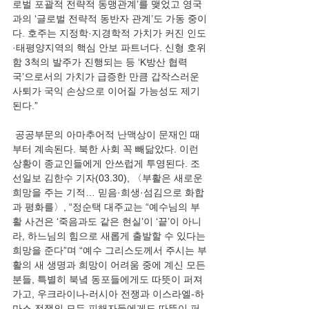
로벌 포괄적 전략적 동맹관계’를 맺었고 영국
과의 ‘글로벌 전략적 동반자 관계’도 가동 중이
다. 호주는 지정학·지경학적 가치가 커진 인도
·태평양지역의 핵심 안보 파트너다. 신형 호위
함 3척의 발주가 진행되는 등 ‘K방산 협력
국’으로서의 가치가 급증한 만큼 갑작스러운 
사퇴가 국익 손상으로 이어질 가능성도 제기
된다.”
 공공부문의 아마추어적 난맥상이 문재인 때
부터 계속된다. 북한 사회 꼭 빼닮았다. 이런 
상황이 종교인들에게 안쓰럽게 투영된다. 조
선일보 김한수 기자(03.30), 〈부활은 새로운 
희망을 주는 기적… 믿음·희생·섬김으로 화합
과 평화를〉, “정순택 대주교는 “예수님의 부
활 사건은 ‘죽음과도 같은 현실’이 ‘끝’이 아니
라, 하느님의 힘으로 새롭게 출발할 수 있다는 
희망을 준다”며 “예수 그리스도께서 주시는 부
활의 새 생명과 희망이 어려움 중에 계신 모든 
분들, 특별히 북녘 동포들에게도 따뜻이 퍼져
가고, 우크라이나-러시아 전쟁과 이스라엘-하
마스 전쟁의 모든 피해자들에게도 따뜻이 퍼