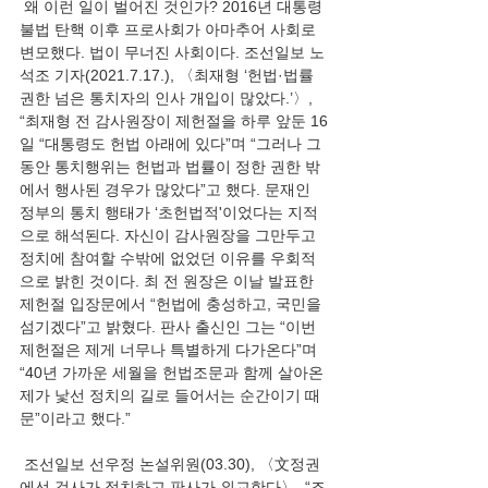
 왜 이런 일이 벌어진 것인가? 2016년 대통령 
불법 탄핵 이후 프로사회가 아마추어 사회로 
변모했다. 법이 무너진 사회이다. 조선일보 노
석조 기자(2021.7.17.), 〈최재형 ‘헌법·법률 
권한 넘은 통치자의 인사 개입이 많았다.’〉, 
“최재형 전 감사원장이 제헌절을 하루 앞둔 16
일 “대통령도 헌법 아래에 있다”며 “그러나 그
동안 통치행위는 헌법과 법률이 정한 권한 밖
에서 행사된 경우가 많았다”고 했다. 문재인 
정부의 통치 행태가 ‘초헌법적'이었다는 지적
으로 해석된다. 자신이 감사원장을 그만두고 
정치에 참여할 수밖에 없었던 이유를 우회적
으로 밝힌 것이다. 최 전 원장은 이날 발표한 
제헌절 입장문에서 “헌법에 충성하고, 국민을 
섬기겠다”고 밝혔다. 판사 출신인 그는 “이번 
제헌절은 제게 너무나 특별하게 다가온다”며 
“40년 가까운 세월을 헌법조문과 함께 살아온 
제가 낯선 정치의 길로 들어서는 순간이기 때
문”이라고 했다.”
 조선일보 선우정 논설위원(03.30), 〈文정권
에선 검사가 정치하고 판사가 외교한다〉, “조