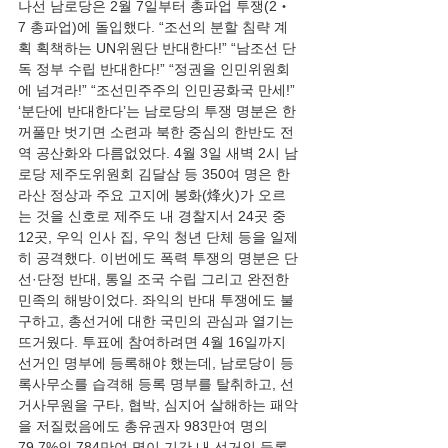
나선 남로당은 2월 7일부터 총파업 투쟁(2‧
7 총파업)에 돌입했다. “조선의 분할 침략 계
획 획책하는 UN위원단 반대한다!” “남조선 단
독 정부 수립 반대한다!” “정권을 인민위원회
에 넘겨라!” “조선민주주의 인민공화국 만세!” 
‘분단에 반대한다’는 남로당의 투쟁 명분은 한 
꺼풀만 벗기면 소련과 북한 중심의 한반도 전
역 공산화와 다름없었다. 4월 3일 새벽 2시 남
로당 제주도위원회 김달삼 등 350여 명은 한
라산 정상과 주요 고지에 봉화(烽火)가 오르
는 것을 신호로 제주도 내 경찰지서 24곳 중 
12곳, 우익 인사 집, 우익 청년 단체 등을 일제
히 공격했다. 이번에도 폭력 투쟁의 명분은 단
선·단정 반대, 통일 조국 수립 그리고 완전한 
민족의 해방이었다. 좌익의 반대 투쟁에도 불
구하고, 총선거에 대한 국민의 관심과 열기는 
뜨거웠다. 투표에 참여하려면 4월 16일까지 
선거인 명부에 등록해야 했는데, 남로당이 등
록사무소를 습격해 등록 명부를 탈취하고, 선
거사무원을 구타, 협박, 심지어 살해하는 패악
을 저질렀음에도 총유권자 983만여 명의 
79.7%인 784만여 명이 기간 내 선거인 등록