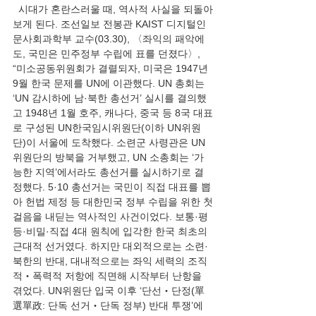
  시대가 혼란스러울 때, 역사적 사실을 되돌아
보게 된다. 조선일보 전봉관 KAIST 디지털인
문사회과학부 교수(03.30), 〈좌익의 패악에
도, 국민은 민주정부 수립에 표를 던졌다〉, 
“미소공동위원회가 결렬되자, 미국은 1947년 
9월 한국 문제를 UN에 이관했다. UN 총회는 
‘UN 감시하에 남·북한 총선거’ 실시를 결의했
고 1948년 1월 호주, 캐나다, 중국 등 8국 대표
로 구성된 UN한국임시위원단(이하 UN위원
단)이 서울에 도착했다. 소련군 사령관은 UN
위원단의 방북을 거부했고, UN 소총회는 ‘가
능한 지역’에서라도 총선거를 실시하기로 결
정했다. 5·10 총선거는 국민이 직접 대표를 뽑
아 헌법 제정 등 대한민국 정부 수립을 위한 첫
걸음을 내딛는 역사적인 사건이었다. 보통·평
등·비밀·직접 4대 원칙에 입각한 한국 최초의 
근대적 선거였다. 하지만 대외적으로는 소련·
북한의 반대, 대내적으로는 좌익 세력의 조직
적‧폭력적 저항에 직면해 시작부터 난항을 
겪었다. UN위원단 입국 이후 ‘단선‧단정(單
選單政: 단독 선거‧단독 정부) 반대 투쟁’에 