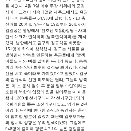
을 마쳤다. 4월 3일 이후 무장 시위대와 군경 
사이에 교전이 지속되었던 제주도에서도 유권
자 대비 등록률은 64.9%에 달했다. 5‧10 총
선거를 20여 일 앞둔 4월 19일부터 26일까지 
김일성은 평양에서 ‘전조선 제(諸)정당‧사회
단체 대표자 연석회의’(남북연석회의)를 개최
했다. 남한에서도 김구와 김규식을 비롯한 
151명이 회의에 참석했다. 김구는 서울을 출
발하면서 방북을 만류하는 측근들에게 “빨갱
이들도 피와 뼈를 같이한 우리의 동포다. 동족
끼리 마주 앉아 최후의 결정을 봐야겠다. 삼팔
선을 베고 죽더라도 가야겠다”고 말했다. 김구
와 김규식의 선한 의도와는 달리, 그들의 방북
은 ‘미·소 동시 철수 후 통일 정부 수립’이라는 
소련과 북한의 입장에 힘을 실어주는 데 이용
됐다...200개 선거구에서 각 선거구당 1명의 
국회의원을 뽑는 소선거구제였고, 임기는 2년
이었다. 단선에 반대한 좌익과 중간파는 총선
에 참여할 명분이 없었기 때문에 입후보자들
의 정치적 성향은 우익 일색이었다. 그럼에도 
948명이 출마해 평균 4.7:1의 높은 경쟁률을 