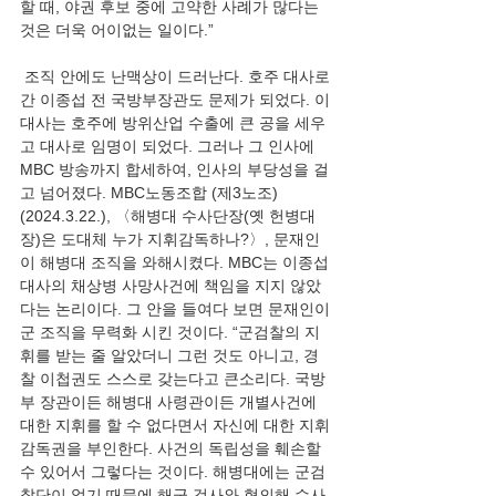
할 때, 야권 후보 중에 고약한 사례가 많다는 
것은 더욱 어이없는 일이다.”
 조직 안에도 난맥상이 드러난다. 호주 대사로 
간 이종섭 전 국방부장관도 문제가 되었다. 이 
대사는 호주에 방위산업 수출에 큰 공을 세우
고 대사로 임명이 되었다. 그러나 그 인사에 
MBC 방송까지 합세하여, 인사의 부당성을 걸
고 넘어졌다. MBC노동조합 (제3노조)
(2024.3.22.), 〈해병대 수사단장(옛 헌병대
장)은 도대체 누가 지휘감독하나?〉, 문재인
이 해병대 조직을 와해시켰다. MBC는 이종섭 
대사의 채상병 사망사건에 책임을 지지 않았
다는 논리이다. 그 안을 들여다 보면 문재인이 
군 조직을 무력화 시킨 것이다. “군검찰의 지
휘를 받는 줄 알았더니 그런 것도 아니고, 경
찰 이첩권도 스스로 갖는다고 큰소리다. 국방
부 장관이든 해병대 사령관이든 개별사건에 
대한 지휘를 할 수 없다면서 자신에 대한 지휘
감독권을 부인한다. 사건의 독립성을 훼손할 
수 있어서 그렇다는 것이다. 해병대에는 군검
찰단이 없기 때문에 해군 검사와 협의해 수사