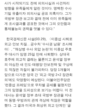
사가 시작되기도 전에 피의사실과 사건처리 
방향을 유족들에게 알린 것이다. 명백한 수사
기밀 유출이자 피의사실 공표 의혹이다. 그가 
국방부 장관 보고와 결재 전에 이미 유족들에
게 조사결과를 공표한 것에서 그의 오만함과 
통제불능의 권력을 엿볼 수 있다.”
  한국경제신문 사설(03.29), 〈이종섭 사퇴로 
외교·안보 차질…공수처 '수사권 남용' 조사해
야〉, “‘채상병 수사 외압 논란’의 이종섭 주호
주 대사가 임명 25일 만에 사퇴했다. 상대국 
호주에 외교적 결례는 물론이고 윤석열 정부
의 야심찬 새 인도·태평양 안보전략 및 구상에
도 적잖은 차질이 불가피하다. 당장 1개월여 
앞으로 다가온 양국 간 ‘외교·국방 2+2 장관회
의’에도 악영향이 예상된다. 더불어민주당은 
‘런종섭 프레임’으로 무차별 공세를 펼쳤지만 
그의 임명을 도피성으로 보기는 어렵다. 이 전 
대사는 윤석열 정부 초대 국방부 장관을 지내
며 동맹·우방과의 관계 격상에 적잖은 역할을 
했다. 그 결과 미국과 최상위 외교 단계인 ‘글