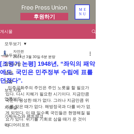
Free Press Union
ME
NU
후원하기
게시물
모두보기
자언련
모두보기
2024년 3월 30일
6분 분량
[조맹기 논평] 1948년, “좌익의 패악
공지사항
에도, 국민은 민주정부 수립에 표를
성명
던졌다”.
논평
  민주공화주의 주인은 주인 노릇을 할 필요가 
보도자료
있다. 다시 지혜가 필요한 시기이다. 지금만큼 
언론보도
국운이 융성한 때가 없다. 그러나 지금만큼 위
기를 맞은 때가 없다. 해방정국과 다를 바가 없
자료실
게 되었다. 이 때 일수록 국민들은 현명해질 필
가짜뉴스와 팩트체크
요가 있다. 위기를 기회로 삼을 때가 온 것이
미디어리포트
다.