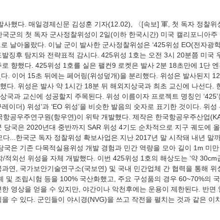
 “한국군의 첫 독자 군사정찰위성이 2일(이하 한국시간) 미국 캘리포니아
로 날아올랐다. 이날 군이 발사한 군사정찰위성은 ‘425위성 EO(전자광학)/I
발징후 탐지와 전략표적 감시다. 425위성 1호는 오전 3시 20분쯤 미국
주로 향했다. 425위성 1호를 실은 팰컨9 로켓은 발사 2분 18초만에 1단 
였다. 이어 15초 뒤에는 페어링(위성덮개)을 분리했다. 위성은 발사된지 12
다. 위성은 발사 약 1시간 18분 뒤 해외지상국과 최초 교신에 나선다.
지상국과 교신에 성공할지 주목된다. 위성 이름이자 프로젝트 명칭인 ‘425
구레이더) 위성’과 ‘EO 위성’을 비슷한 발음의 숫자로 표기한 것이다. 위
국항공우주연구원(항우연)이 위탁 개발했다. 제작은 한국항공우주산업(KA
 당국은 2020년대 중반까지 SAR 위성 4기도 순차적으로 지구 궤도에 
 규모다...한국군 독자 정찰위성 확보사업은 지난 2017년 말 시작돼 내년 
당국은 기존 다목적실용위성 개발 경험과 민간 역량을 모아 길이 1m 미만
/적외선 위성을 자체 개발했다. 이번 425위성 1호의 해상도는 ‘약 30cm
국과연, 국가보안기술연구소(국보연) 및 국내 민간업체 간 협력을 통해 
계 및 조립시험 등을 100% 국산화했고, 주요 구성품의 경우 60~70%의
또렷한 영상을 얻을 수 있지만, 야간이나 악천후에는 운용이 제한된다. 반면 