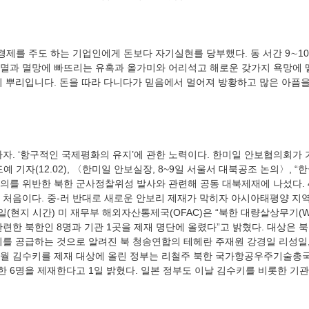
멸과 멸망에 빠뜨리는 유혹과 올가미와 어리석고 해로운 갖가지 욕망에 
의 뿌리입니다. 돈을 따라 다니다가 믿음에서 멀어져 방황하고 많은 아픔
 기자(12.02), 〈한미일 안보실장, 8~9일 서울서 대북공조 논의〉, “
의를 위반한 북한 군사정찰위성 발사와 관련해 공동 대북제재에 나섰다. 
 처음이다. 중-러 반대로 새로운 안보리 제재가 막히자 아시아태평양 지
0일(현지 시간) 미 재무부 해외자산통제국(OFAC)은 “북한 대량살상무기(
련한 북한인 8명과 기관 1곳을 제재 명단에 올렸다”고 밝혔다. 대상은 
기를 공급하는 것으로 알려진 북 청송연합의 테헤란 주재원 강경일 리성일,
 6월 김수키를 제재 대상에 올린 정부는 리철주 북한 국가항공우주기술총국
6명을 제재한다고 1일 밝혔다. 일본 정부도 이날 김수키를 비롯한 기관 4