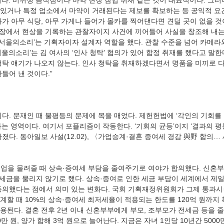
다. 비위생 음식점이나 마약 현장 잠입 취재 같은 것이 대표적이다. 그러
있거나 특정 업소에서 마약이 거래된다는 제보를 확보하는 등 공익적 요
가 아무 식당, 아무 가게나 들어가 몰카를 찍어댄다면 견딜 곳이 없을 것
입장에서 현상을 기록하는 관찰자이지 사건에 끼어들어 사실을 창조해 내는
 ‘서울의소리’는 기획자이자 설계자 역할을 했다. 관찰 수준을 넘어 카메라
울의소리’는 김 여사의 ‘인사 청탁’ 혐의가 있어 함정 취재를 했다고 말한다
청탁 얘기가 나오지 않는다. 인사 청탁을 취재하겠다면서 명품을 미끼로 다
는 영역이다. 여기서 포퓰리즘이 작동한다. ‘기회의 균등’이지 ‘결과의 평
졌다. 동아일보 사설(12.02), 〈가업승계·결혼 증여세 경감 與野 합의…
업을 물려줄 때 상속·증여세 부담을 줄여주기로 여야가 합의했다. 신혼부
세금을 물리지 않기로 했다. 상속·증여로 인한 세금 부담이 세계에서 제일
동의했다는 점에서 의미 있는 변화다. 국회 기획재정위원회가 그제 통과시
할 때 10%의 상속·증여세 최저세율이 적용되는 한도를 120억 원까지 
된다. 결혼 전후 2년 이내 신혼부부에게 부모, 조부모가 전세금 등을 줄
0만 원, 양가 합해 3억 원으로 늘어난다. 지금은 자녀 1인당 10년간 500