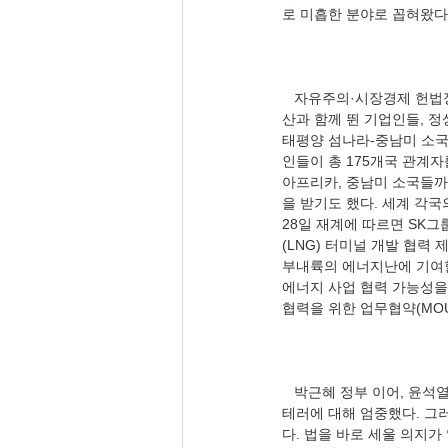
   자유주의·시장경제 헌법정신이 활력을 찾을 기회가 왔다. 동아일보 홍석호·이건혁·구특교 기자(11.28), 〈18개월간 부
산과 함께 뛴 기업인들, 정상
태평양 섬나라-중남미 소국까
인들이 총 175개국 관계
아프리카, 중남미 소국들까
을 받기도 했다. 세계 각
28일 재계에 따르면 SK
(LNG) 터미널 개발 협력
부내륙의 에너지난에 기여할
에너지 사업 협력 가능성을 
   박근혜 정부 이어, 윤석열 정부는 2기 르네상스를 맞을 전망이다. 이승만·박정희 대통령에 이어 박근혜 정부는 폭력과 
테러에 대해 엄중했다. 그러
다. 법을 바로 세울 의지