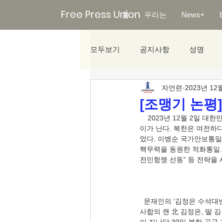
Free Press Union
홈
우리는
News+
모두보기
공지사항
성명
자언련
2023년 12
미디어리포트
[조맹기 논평]
    2023년 12월 2일 대한민국의 풍속도는 제헌헌법 제정 당시와 다른, 각자 도생을 하고 있다. 복지정책에 첨예하게 차
이가 난다. 북한은 여전하다
었다. 이병순 국가안보통일연
핵무력을 동원한 적화통일. 
  문재인의 ‘김정은 수석대변’이었던 북한의 모습을 언론은 이렇게 보도한다. 동아일보 노동신문 뉴스(12.02), 〈9·19 군
사합의 깬 北 김정은, 딸 