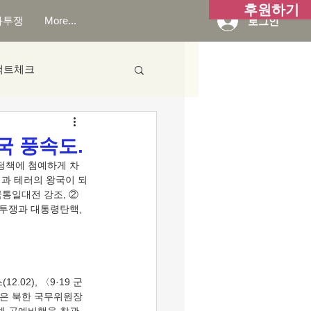
후원하기
화투쟁
More...
로그인
팩트체크
국 풍속도.
력과 테러의 왕국이 되
국통일대전 강조, ②
불투쟁과 대통령탄핵, 
정은 북한 국무위원장