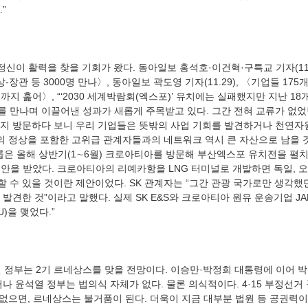
-장관 등 3000명 만나〉, 동아일보 곽도영 기자(11.29), 〈기업들 175개
지 훑어〉, “‘2030 세계박람회(엑스포)’ 유치에는 실패했지만 지난 18
자를 만나며 이끌어낸 성과가 새롭게 주목받고 있다. 그간 전혀 교류가 없었
지 방문하다 보니 우리 기업들은 뜻밖의 사업 기회를 발견하거나 천연자
국의 정상을 포함한 고위급 관계자들과의 네트워크 역시 큰 자산으로 남을 것
그룹은 올해 상반기(1∼6월) 크로아티아를 방문해 부산엑스포 유치전을 펼
 제안을 받았다. 크로아티아의 리예카항을 LNG 터미널로 개발하면 독일, 
 수 있을 것이란 제안이었다. SK 관계자는 “그간 관광 국가로만 생각했
발견한 것”이라고 말했다. 실제 SK E&S와 크로아티아 원유 운송기업 JA
나 윤석열 정부는 법의식 자체가 없다. 물론 의식적이다. 4·15 부정선거
가 없으면, 르네상스는 불거품이 된다. 더욱이 지금 대부분 법원 등 공권력