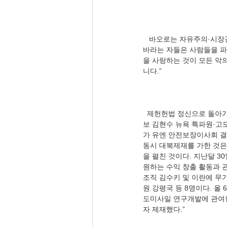
   바오로는 자유주의·시장경제를 주도 하는 기업인에게 돈보다 자기실현를 당부했다. 동 서간 9∼10장 “부자가 되기를 
바라는 자들은 사람들을 파
을 사랑하는 것이 모든 악
  제헌헌법 정신으로 돌아가자. ‘항구적인 국제평화의 유지’에 관한 노력이다. 한미일 안보협의회가 가동이 된다. 동아일
보 김현수 뉴욕 특파원·고도예
가 유엔 안전보장이사회 결
동시 대북제재를 가한 것은
을 펼친 것이다. 지난달 3
원하는 수익 창출 활동과 관
조직 김수키 및 이란에 무
원 강평국 등 8명이다. 올
도미사일 연구개발에 관여한 