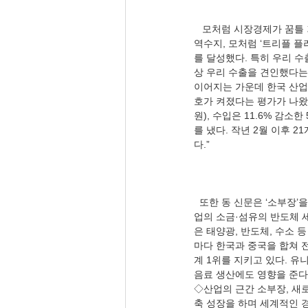
   모처럼 시장경제가 꿈틀 거린다. 조선일보 강다은 기자(12.2), 〈반도체 수출, 16개월 만에 반등〉, 〈반도체·수출·무
역수지, 모처럼 ‘트리플 플
를 달성했다. 특히 우리 수
상 우리 수출을 견인했다는
이어지는 가운데 한국 산업
호가 켜졌다는 평가가 나왔다
원), 수입은 11.6% 감소
를 냈다. 작년 2월 이후 
  또한 동 신문은 ‘소부장’을 주문한다. 조선일보 조재희·이기우·이정구 기자(12.02).〈 마지막 1% 결정하는 ‘소부장’… 산
업의 소금·섬유의 반도체 세
은 태양광, 반도체, 수소 
마다 한국과 중국을 합쳐 전
계 1위를 지키고 있다. 유
음료 생산에도 영향을 준다
◇산업의 근간 소부장, 새로
축 성장을 하며 세계적인 