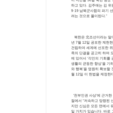
이 지난달 30일 북한 공
하고 있다. 김주애는 김 
9·19 남북군사합의 파기
   북한은 北조선이라는 말이 꼭 맞다. 그러나 대한민국은 헌법 자체가 왕조헌법이 아니라, 민주공화국 헌법이다. 1948
년 7월 12일 공포한 제
건립하여 세계에 선포한 위
족의 단결을 공고히 하며 모
에 있어서 ‘각인의 기회를 
생활의 균등한 향상’을 기
와 행복’을 영원히 확보할 
  ‘천부인권 사상’에 근거한 제헌헌법 전문이다. 세계선교를 성공시킨 바오로는 ‘티모데오에게 보낸 첫째 서간’ 4장 7∼10
절에서 “저속하고 망령된 
지만 신심은 모든 면에서 