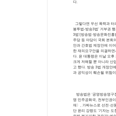
  그렇다면 우선 폭력과 터러의 정책을 계속해서 차단해야 한다. 동아일보 고도예·김은지·이문수 기자(12.02), 〈尹 ‘노란
봉투법-방송3법’ 거부권 행사
3법’(방송법·방송문화진흥
주당 등 야당이 국회 본회
안과 간호법 제정안에 이어
한 재의요구안을 의결하면서
다. 윤 대통령은 이날 오
크게 저해할 뿐 아니라 산
고 했다. 방송 3법 개정
   방송법은 ‘공영방송영구장악법’이다. 그 안을 들여다 보면 국민 기본 인권을 무시하고, 별짓을 다한다. 공영방송에서 분
명 민주공화국, 천부인권이 
재〉, 가짜뉴스로 선전·선
단 윤리 강령도 ‘기자는 도