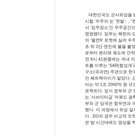
   대한민국도 군사위성을 발사했다. 매일경제신문 김성훈 기자(12.02), 〈[속보] 軍, 첫 독자 정찰위성 발사 성공…北 감
시할 ‘우주의 눈’ 첫발〉,
서 ‘임무장소’인 우주공간으
명명됐다. 임무는 북한의 도
의 ‘팰컨9’ 로켓에 실려 우
초 뒤 2단 엔진에 불을 붙
로부터 분리돼 궤도에 안착했
전 9시 41분쯤에는 국내 
트를 이루는 ‘SAR(합성개
구소(국과연) 주관으로 한
인 쎄트렉아이가 맡았다. 군
비는 약 1조 2000억 원
로젝트다. 앞서 정부와 군 
는 ‘서브미터급’ 저궤도 광학
부와 군 당국은 항우연과 
했다. 이 과정에서 위성 설
다...EO의 경우 비교적 