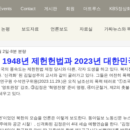
Events
Contact
게시판
회원
더트루스
KBS정상
논평
보도자료
언론보도
자료실
가짜뉴스와 
월 2일
8분 분량
 1948년 제헌헌법과 2023년 대한민
. ‘신격화’ 된 김일성주의 교서와 같이 굴러가고 있다. 그들은 여전히 폭
구원 수석연구위원(2023.11.29.)은 오직 남조선의 폭력 테러로 “①조
‘영토완정’ 강조, ③김정은 ‘혁명전쟁’ 준비 명령, ④미군철거, 제2의 촛
김주애와 공군 시찰〉, 신격화된 김정은이 4대 세습 예행연습을 한다. “김