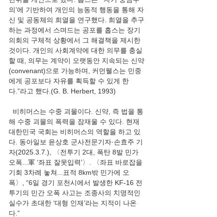
의’에 기반하여 개인의 능동적 행동을 통해 자
신 및 공동체의 희열을 연구했다. 희열을 추구
하는 과정에서 스며드는 공포를 홉스는 장기 
의회의 구체적 상황에서 그 해결책을 제시한 
것이다. 개인의 사회계약에 대한 의무를 충실
할 때, 의무는 계약이 오랫동안 지속되는 신약
(convenant)으로 가능하며, 커먼웰스는 민중
에게 공포보다 자유를 획득할 수 있게 한
다.”라고 했다.(G. B. Herbert, 1993)
  비히머스는 수중 괴물이다. 신약, 즉 법을 통
해 수중 괴물의 폭력을 잠재울 수 있다. 현재 
대한민국 국회는 비히머스의 역할을 하고 있
다. 동아일보 윤상호 군사전문기자·손효주 기
자(2025.3.7.), 〈전투기 2대, 폭탄 8발 민가 
오폭...軍 ‘좌표 잘못입력’〉. 〈좌표 바로잡을 
기회 3차례 놓쳐...표적 8km밖 민가에 오
폭〉, “6일 경기 포천시에서 발생한 KF-16 전
투기의 민간 오폭 사고는 조종사의 치명적인 
실수가 초대한 ‘대형 인재’라는 지적이 나온
다.”