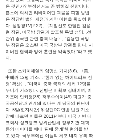
온 것인가? 부정선거도 곧 밝혀질 전망이다. 
홉스에 의하면 리바이어던 괴물을 피할 방법
은 정당한 법의 제정과 계약 이행을 확실히 한
다. 성창경TV(2.22), 〈계엄선포 한달전 김용
현 장관, 미국방 장관과 발표한 특별 성명...선
관위 중국인 관련 충격 내용〉, “김용현 국방
부 장관은 오스틴 미국 국방부 장관을 만나, 사
이버전 협력과 방어 훈련을 약속했다.”라고 했
다.
  또한 스카이데일리 임명신 기자(3.6), 〈美, 
中해커 12명 기소… ‘한계 없는 하이브리드 전
쟁’ 확산〉, “미국이 중국 국적의 해커 12명을 
무더기 기소했다. 신병은 미확보 상태이며, 이 
가운데 인커청(38)·저우수아이(45) 피고가 중
국공산당과 연계돼 있다는 게 당국의 판단이
다. 5일(현지시간) 워싱턴DC 연방 법원 기소
장에 따르면 이들은 2011년부터 미국 기반 테
크회사·싱크탱크·방위산업체·정부기관·대학 
등의 데이터를 빼내 ‘판매 중개’한 혐의를 받
고 있다. 국무부에선 이들의 체포 내지 유죄 확