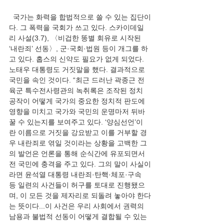
  국가는 화력을 합법적으로 쓸 수 있는 집단이
다. 그 폭력을 국회가 쓰고 있다. 스카이데일
리 사설(3.7), 〈비겁한 똥별 회유로 시작된 
‘내란죄’ 선동〉, 군·국회·법원 등이 개그를 하
고 있다. 홉스의 신약도 필요가 없게 되었다. 
노태우 대통령도 거짓말을 했다. 결과적으로 
국민을 속인 것이다. “최근 드러난 곽종근 전 
육군 특수전사령관의 녹취록은 조작된 정치 
공작이 어떻게 국가의 중요한 정치적 판도에 
영향을 미치고 국가와 국민의 운명마저 뒤바
꿀 수 있는지를 보여주고 있다. ‘양심선언’이
란 이름으로 거짓을 강요받고 이를 거부할 경
우 내란죄로 엮일 것이라는 상황을 고백한 그
의 발언은 언론을 통해 순식간에 유포되면서 
전 국민에 충격을 주고 있다. 그의 말이 사실이
라면 윤석열 대통령 내란죄·탄핵·체포·구속 
등 일련의 사건들이 허구를 토대로 진행됐으
며, 이 모든 것을 제자리로 되돌려 놓아야 한다
는 뜻이다...이 사건은 우리 사회에서 권력의 
남용과 불법적 선동이 어떻게 결합될 수 있는