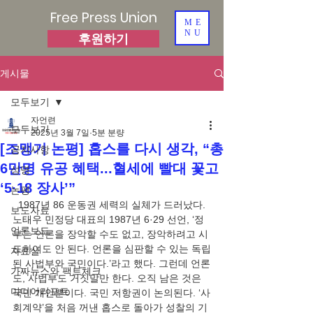
Free Press Union
ME
NU
후원하기
게시물
모두보기
자언련
모두보기
2025년 3월 7일
5분 분량
[조맹기 논평] 홉스를 다시 생각, “총
공지사항
6만명 유공 혜택...혈세에 빨대 꽃고
성명
‘5·18 장사’”
논평
  1987년 86 운동권 세력의 실체가 드러났다. 
보도자료
노태우 민정당 대표의 1987년 6·29 선언, ‘정
언론보도
부는 언론을 장악할 수도 없고, 장악하려고 시
도하여도 안 된다. 언론을 심판할 수 있는 독립
자료실
된 사법부와 국민이다.’라고 했다. 그런데 언론
가짜뉴스와 팩트체크
도, 사법부도 거짓말만 한다. 오직 남은 것은 
미디어리포트
국민 개인뿐이다. 국민 저항권이 논의된다. ‘사
회계약’을 처음 꺼낸 홉스로 돌아가 성찰의 기