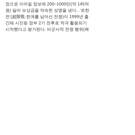
정으로 이어질 정보에 200~1000만(약 145억 
원) 달러 보상금을 약속한 성명을 냈다...‘초한
전’(超限戰·한계를 넘어선 전쟁)이 1999년 출
간돼 시진핑 정부 2기 전후로 적극 활용되기 
시작했다고 평가된다. 비군사적 전쟁 행위(해
킹·정보파괴·금융테러·여론조작·생화학전 등)
의 종합적 구사를 설파한 이 책을 미 정보기관
과 서구 여론에선 “미국 파괴를 위한 마스터 
플랜” “대(對)서방 ‘더러운 전쟁’의 청사진”이
라며 강력 비난했으나, 미 육군·해군 사관학교
가 이 책을 각각 필독서·교재로 채택해 하이브
리드 전쟁을 둘러싼 혁신적 사고를 추구하게 
됐다.”
논평
전체 보기
최근 게시물