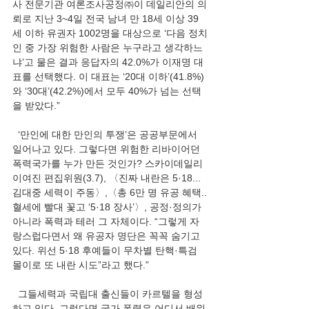
사 전문기관 여론조사공정㈜이 데일리안의 의
뢰로 지난 3~4일 전국 남녀 만 18세 이상 39
세 이하 유권자 1002명을 대상으로 ‘다음 정치
인 중 가장 위험한 사람은 누구라고 생각하느
냐’고 물은 결과 응답자의 42.0%가 이재명 대
표를 선택했다. 이 대표는 ‘20대 이하’(41.8%)
와 ‘30대’(42.2%)에서 모두 40%가 넘는 선택
을 받았다.”
  ‘만인에 대한 만인의 투쟁’은 공공부문에서 
일어나고 있다. 그렇다면 위험한 리바이어던 
폭력국가를 누가 만든 것인가? 스카이데일리 
이여진 편집위원(3.7), 〈진짜 내란은 5·18...
김대중 세력이 주동〉,〈총 6만 명 유공 혜택..
혈세에 빨대 꽃고 ‘5·18 장사’〉, 공정·정의가 
아니라 폭력과 테러 그 자체이다. “그렇게 자
랑스럽다면서 왜 유공자 명단은 꼭꼭 숨기고 
있다. 위선 5·18 후예들이 무차별 탄핵·특검 
몰이로 또 내란 시도”라고 했다.”
  그들세력과 국립대 출신들이 카르텔을 형성
하고 있다. 그렇다면 국가 폭력은 어디서 배워