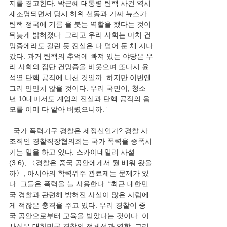
지를 경고한다. 박근혜 대통령 탄핵 사건 역시 
재조명되면서 당시 허위 선동과 가짜 뉴스가 
탄핵 정국에 기름 을 붓는 역할을 했다는 것이 
뒤늦게 밝혀졌다. 그리고 우리 사회는 마치 건
망증에라도 걸린 듯 진실은 다 덮어 둔 채 지나
갔다. 과거 탄핵의 추억에 빠져 있는 야당은 우
리 사회의 집단 건망증을 비웃으며 또다시 윤
석열 탄핵 공작에 나선 것일까. 하지만 이번엔 
그리 만만치 않을 것이다. 우리 국민이, 청소
년 10대마저도 계엄의 진실과 탄핵 공작의 음
모를 이미 다 알아 버렸으니까.”
  국가 폭력기구 경찰은 제정신인가? 경찰 사
조직인 경찰직장협의회는 국가 폭력을 증폭시
키는 일을 하고 있다. 스카이데일리 사설
(3.6), 〈경찰은 중국 공안에게서 뭘 배워 왔을
까〉, 아시아의 학력위주 관료제는 문제가 있
다. 그들은 폭력을 늘 사용한다. “최근 대한민
국 경찰과 관련해 밝혀진 사실이 많은 사람에
게 적잖은 충격을 주고 있다. 우리 경찰이 중
국 공안으로부터 교육을 받았다는 것이다. 이 
사실은 대한민국 경찰의 정체성과 역할, 그리