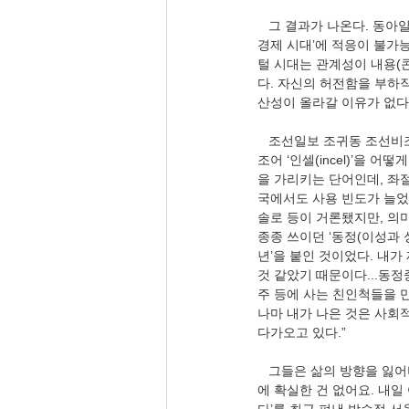
   그 결과가 나온다. 동아일보 손효림 문화부장(09.16), 〈한 치 앞 모르는 삶, 충만하게 몰입할 대상 있나요〉, ‘디지털 
경제 시대’에 적응이 불가능
털 시대는 관계성이 내용(콘
다. 자신의 허전함을 부하
산성이 올라갈 이유가 없다
   조선일보 조귀동 조선비조 기자(09.16), 〈‘童貞 중년’을 어떻게 하나〉, “며칠 전 한국에서 널리 쓰이기 시작한 영어 신
조어 ‘인셀(incel)’을
을 가리키는 단어인데, 좌
국에서도 사용 빈도가 늘었다. 
솔로 등이 거론됐지만, 의
종종 쓰이던 ‘동정(이성과 
년’을 붙인 것이었다. 내가
것 같았기 때문이다...동정
주 등에 사는 친인척들을 
나마 내가 나은 것은 사회
다가오고 있다.”  
   그들은 삶의 방향을 잃어버린 상태에서 재산권을 국가가 빼앗아가고 싶다. 동아일보 손효림 문화부장(09.16), “‘인생
에 확실한 건 없어요. 내일