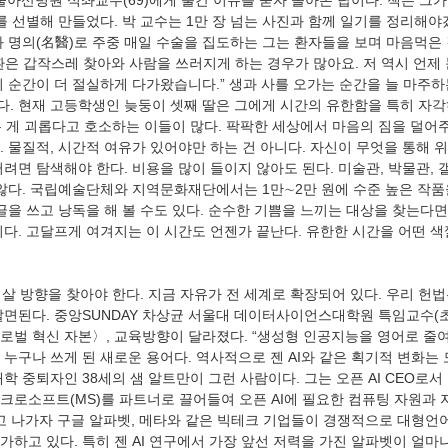
울아산병원 석좌교수(69)에게 출간 이유를 묻자 돌아온 답이다. 책은 그가 
를 선별해 만들었다. 박 교수는 1만 장 넘는 사진과 함께 일기를 정리해야
과 명의(名醫)로 주중 매일 수술을 집도하는 그는 환자들을 보며 마음먹은
환은 갑작스레 찾아와 사람을 쓰러지게 하는 경우가 많아요. 저 역시 언제
이 순간이 더 절실하게 다가왔습니다.” 생과 사를 오가는 순간을 늘 마주하
. 현재 고등학생인 늦둥이 셋째 딸은 그에게 시간의 유한함을 특히 자각
사는 게 괴롭다고 호소하는 이들이 많다. 팍팍한 세상에서 마음의 짐을 덜어주
. 물질적, 시간적 여유가 있어야만 하는 건 아니다. 자신이 무엇을 통해 
려면 탐색해야 한다. 비용을 많이 들이지 않아도 된다. 미술관, 박물관,
 않다. 국립예술단체와 지역문화재단에서는 1만∼2만 원에 수준 높은 작품
글을 쓰고 낭독을 해 볼 수도 있다. 순수한 기쁨을 느끼는 대상을 찾는다
이다. 고달프게 여겨지는 이 시간도 언젠가 끝난다. 유한한 시간을 어떤 
면된다. 중앙SUNDAY 차상균 서울대 데이터사이언스대학원 특임교수(초대 원
벌 혁신 자본〉, 교육방향이 달라졌다. “생성형 인공지능을 영어로 줄여서 ‘
서 누구나 쓰게 된 새로운 용어다. 역사적으로 젠 AI와 같은 획기적 변화
학 중퇴자인 38세의 샘 알트만이 그런 사람이다. 그는 오픈 AI CEO로서
크로소프트(MS)를 파트너로 끌어들여 오픈 AI에 필요한 컴퓨팅 자원과 
치고 나가자 구글 알파벳, 메타와 같은 빅테크 기업들이 경쟁적으로 대형언어
하고 있다. 특히 젠 AI 연구에서 가장 앞선 저력을 가진 알파벳이 얼마