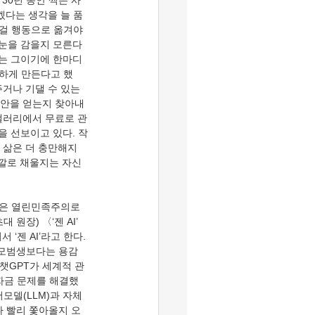
30년 동안 찍은 사
겠다는 생각을 늘 품
 걸 행동으로 옮겨야
 눈을 감을지 모른다
는 그이기에 한마디 
하게 만든다고 했
거나 기댈 수 있는 
위안을 얻는지 찾아내
 갤러리에서 무료로 관
을 선보이고 있다. 작
면 삶은 더 충만해지
색깔로 채울지는 자신
장) 〈‘젠 AI’ 
젠 AI’라고 한다. 
는 모범생보다는 용감
 챗GPT가 세계적 관
자금 문제를 해결했
모델(LLM)과 자체 
나 빨리 쫓아올지 오