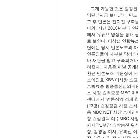
   그게 가능한 것은 팽창된 언론이 고립을 부추기고 있다. FNTODAY 인세영 기자(08.97), 〈언론노조의 언론인 부역자 
명단, "지금 보니.."〉,
그 후 언론은 진지전 구축을
나와, 지난 2016년부터 
에서 유튜브 영상을 통해 
로 보인다. 이창섭 연합뉴스
단에는 당시 언론노조의 아
언론인들이 대부분 망라되어
나 재판을 받고 구속되거나
려졌다...다음은 이날 공개된 
환균 언론노조 위원장이 서
△이인호 KBS 이사장 △
△박효종 방송통신심의위원회
스 사장 △백종문 MBC 미
센터에서 '언론장악 적폐 청
(23명) △김장겸 사장 
용 MBC NET 사장 △이
장 △심원택 여수MBC 사
사제작1부장 △박승진 워싱
장, 김광동 이사, 유의선 