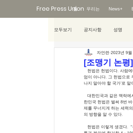
Free Press Union
홈
우리는
News+
모두보기
공지사항
성명
자언련
2023년 9월
미디어리포트
[조맹기 논평
   헌법은 헌법이다. 사람에다 맞추면 그 헌법은 무용지물이 된다. 헌법은 모든 국민의 ‘존엄’이지, 북한 모양 한 사람의 존
엄이 아니다. 그 헌법으로 
나지 말아야 할 국가’로 말이
   대한민국과 같은 맥락에서 바꾼 일본의 맥아더 헌법(평화헌법)은 1947년 제정된 이후, 거의 바꾸지 않았다. 그런데 대
한민국 헌법은 벌써 8번 
제를 무너지게 하는 세력의
의 방향을 알 수 있다.   
   헌법은 이렇게 생겼다.  “유구한 역사와 전통에 빛나는 우리 대한국민은 3ㆍ1운동으로 건립된 대한민국임시정부의 법