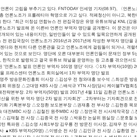
 민노총 언론노조가 프롤레티아 혁명으로 가고 싶다. 적폐청산이 아니고, 북한
 한다. “최근 이창섭 연합뉴스 전 편집국장은 유명 유튜브채널 KNL (강용
언론노조가 발표해 온 이른바 언론인 부역자 명단을 공개했다. 이 문건은 
공개되어 있는 내용이지만, 일반인들이 알 수 있도록 일목요연하게 공개된
 전 편집국장이 언론노조가 2016년과 2017년에 작성한 부역자 명단을 
젠다와 현저히 다른 언론관을 갖고 언론노조에게 걸림돌이 되거나, 격렬
 있는 것으로 보인다. 명단에 오른 대부분의 언론인들이 문재인 정부 5
, 한직으로 발령되고 결국 유튜브 채널을 운영하는 등 고초를 겪으면서도
'언론노조 발표 언론인 부역자 101명 명단' 이다. ◇1차 부역자(10명) 201
울 프레스센터 언론노조 회의실에서 1차 부역자 명단 발표
고영주 방송문화진흥회 이사장 △김성우 전 청와대홍 보수석 △최성준 방
 위원장 △고대영 KBS 사장 △배석규 YTN 사장(당시 케이블TV협회장
래전략본부장. 2차 부역자(50명) 발표 2017년 4월 11일 김환균 언론노
산을 위한 부 역자 명단 2차 발표 기자회견' ...2차부터는 기자회견으로 
△최기화 기획본부장 △오정환 보도본부장 △권재홍 전 부사장 △김현종 목포
진숙 대전MBC 사장 △김철진 원주MBC 사장 △정연국 전 시사제작국장 
장 △김재철 전 사장 △김종국 전 사장 △박용찬 논설위 원실장 △문호철 
턴 특파원 △김소영 사회1부장 김우룡 전 방문진 이사장, 김재우 전 이사
이사 ▲KBS 부역자(20명) △이병순 전 사장 △김인규 전 사장 △길환영 전