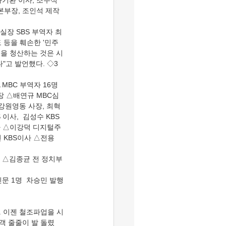
기환 이사, 조우석 
본부장, 조인석 제작
실장 SBS 부역자 최
 등을 훼손한 '민주
들을 청산하는 것은 시
"고 발언했다. ◇3
BC 부역자 16명 
장 △배연규 MBC심
강원영동 사장, 최혁
이사,  김성수 KBS
이사 △이강덕 디지털주
KBS이사 △전용 
 △김종균 전 정치부
문 1명  차승민 발행
행객 줄줄이 발 돌렸