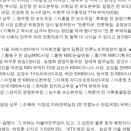
손병두 전 이사장 △이길영 전 이사장 △권혁부 전 이사 스 변석찬 이사, 차
 전 부사장, 김인영 전 보도본부장, 이화섭 전 보도본부장, 임창건 전 보도
국장, 민경욱 전 뉴스9 앵커, 이현주 대구총국장 YTN 부역자(5명)
 상무 △ 윤두현 전 보도국장 △이홍렬 전 보도국장,  류희림 전 경영기획
전 사장 김환균 위원장은 당시 발표하면서 "언론자유, 언론독립, 공정보도
이 기록하고 역사로 남겨야 한다는 판단을 하게 됐다"면서 "언 론 부역자
리 사회의 민주주 의와 언론자유가 한 발짝 더 나아갈 수 있다고 생각한다
노조 서울 프레스센터에서 기자회견을 열어 김환균 언론노조위원장이 발표 ▲M
 △황용구 전 경남MBC사장 △황헌 MBC논설위원 △홍기백 MBC기획국
 허무호 편집1센터장 , 송병희 경영지원국장, 정재옥 법무실장, 장근수 
철 박천일 KBS 부역자 15명 강선규 KBS비즈니스 사장, 강성철 전KBS 
BS부사장, 김정수 TV프러덕션1국장, 박만 전KBS이사, 방석호 전 KBS
△이정봉 전 KBS보도본부장 △이제원 라디오프로덕션1국장 △이춘호 전 
전진국 KBS부사장 △최재현 정치외교부장 ▲YTN 부역자 6명
부장 △김익진 경영본부장 △상수종 보도본부장 △채문석 전 기획총괄팀장
담당 상무 △조복래  이창섭 미래전략실장 (전 연합뉴스 편집국장) 국제신
민 ·박정훈·신지인 기자(09.16), 〈KTX 매진·입석... 성묘객·가을 여