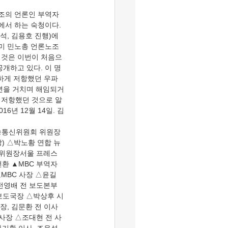
에서 하는 숙청이다. 
석, 김용호 진행)에 
이미 민노총 언론노조
 것은 이번이 처음으
공개하고 있다. 이 명
하게 저항했던 우파 
년을 거치며 해임되거
 저항했던 것으로 알
6년 12월 14일. 김
송통신위원회 위원장 
) △박노황 연합 뉴
조 위원장서울 프레스
전환 ▲MBC 부역자
MBC 사장 △윤길
△전영배 전 보도본부
보도국장 △박상후 시
장, 김문환 전 이사
 사장 △조대현 전 사