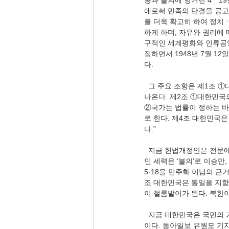
통과 불의에 항거한 4ㆍ1
애로써 민족의 단결을 공고
를 더욱 확고히 하여 정치
하게 하며, 자유와 권리에
구적인 세계평화와 인류공
짐하면서 1948년 7월 1
다.
  그 주요 조항은 제1조 ①대한민국은 민주공화국이다. ②대한민국의 주권은 국민에게 있고, 모든 권력은 국민으로부터 
나온다. 제2조 ①대한민국
②국가는 법률이 정하는 바
로 한다. 제4조 대한민국
다.”
  지금 헌법개정안은 전문에 5·18을 넣고 싶다. 제헌헌법에 없는 ‘불의에 항거한 4ㆍ19민주이념을 계승하고’이다. 문재
인 세력은 ‘불의’로 이승만
5·18을 민주화 이념의 근
조 대한민국은 통일을 지향
이 절룸발이가 된다. 북한이
  지금 대한민국은 국민의 기본권을 빼고, 공공부문 팽창으로 국가사회주의로 가고 있다. 사회 인프라를 거세 시키는 것
이다. 동아일보 유원모 기자