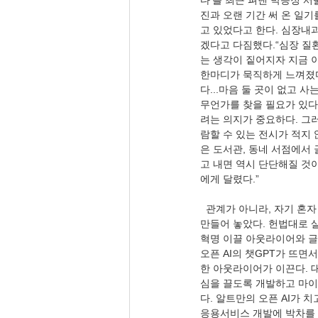
다’를 최근 펴낸 박승정 서
진과 오랜 기간 써 온 일기
고 있었다고 한다. 심장내
겠다고 다짐했다.“심장 질
는 생각이 짙어지자 지금 
한마디가 묵직하게 느껴졌다
다...마음 둘 곳이 없고 
무언가를 찾을 필요가 있다
려는 의지가 중요하다. 그러
람할 수 있는 전시가 적지
은 도서관, 동네 서점에서 
고 내면 역시 단단해질 것
에게 달렸다.”
  관계가 아니라, 자기 혼자 살 방향을 찾아야 한다. 지금 자유가 전 세계로 확장되어 있다. 우리 헌법은 열린민족주의로 
만들어 놓았다. 헌법대로 살
혁명 이끌 아웃라이어와 글로
오픈 AI의 챗GPT가 뜨면
한 아웃라이어가 이끈다. 대
심을 끌도록 개발하고 마이
다. 알트만의 오픈 AI가 
응용서비스 개발에 박차를 가