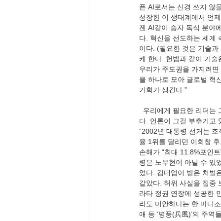
픈 AI로서는 신경 쓰지 않
성장한 이 생태계에서 언제
젠 AI같이 승자 독식 분
다. 혁신을 선도하는 세계
이다. (필요한 것은 기술과
케 한다. 헌법과 같이 기술
우리가 주도권을 가지려면
을 하나로 모아 글로벌 혁
기회가 생긴다.”
  우리에게 필요한 리더는 그걸 가능케 하도록 도와주는 역할을 한다. 그런데 대한민국의 선거란 선거는 거의 부정선거이
다. 언론이 그걸 부추기고 
“2002년 대통령 선거는
율 1위를 달리던 이회창 
손해가 “최대 11.8%포인
령은 노무현이 아닐 수 있
었다. 김대업이 받은 처벌
같았다. 허위 사실을 집중
라타 정권 연장에 성공한 
라도 미안하다는 한 마디조
애 등 ‘병풍(兵風)’의 주