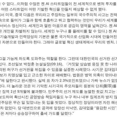
을 수 없다...이처럼 수많은 젠 AI 스타트업들이 전 세계적으로 벤처 투자를
 어떤 스타트업이 어떤 기발한 혁신을 만들지 예상할 수 없게 됐다.
야에서 미국, 중국 다음은 우리라고 주장하는 일부의 국수주의적 사고는 전
 속으로 들어가 그들과 함께 호흡하고 뛰고 협력하는 것만이 우리가 세계
 서비스 정신이다. 세계인과 열린 마음으로 공감의 영역을 넓혀간다. 젠 A
은 개인을 차별하지 않는다. 세계인 누구나 롤 플레이를 할 수 있다.) 젠 A
 기술개발과 인력양성의 기본은 물론 국가적으로 산업화 시대에 만들어진
신 자본으로 만들어야 한다. 그래야 글로벌 혁신 생태계에서 우리의 벤처, 
있다. 조선일보 박정훈 논설실장(09.16), 〈거짓말 상습범 응징 못 한 나라
 조작된 허구가 선거판을 뒤집을 수 있음을 실증한 사례였다. 사기꾼 김대업
후보가 치명상을 입고 근소한 차이로 패배했다. 법원은 병역 의혹이 깎아내
트”에 달한다고 판시했다. 실제 표 차가 2.3%포인트였으니 가짜 뉴스가 없
었다. 더 놀라운 것은 이 기막힌 사기극의 주모자들이 응분의 단죄(斷罪)를
은 징역 1년 9개월에 불과했다. 민주주의 선거 제도를 능멸한 죗값 치고는
 보도하며 확산시킨 공영방송 책임자들도 누구 하나 내부 징계조차 받지 
민주당은 무슨 일 있었냐는 듯 입을 씻었다. 정상적인 정당이라면 자진 
차 없었다. 당 대변인으로 공격에 앞장선 이낙연, 김대업을 “용감한 시민
역들은 저마다 승승장구하며 출세 가도를 달렸다.”