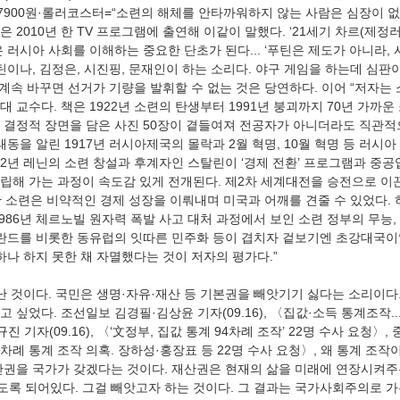
만7900원·롤러코스터=“소련의 해체를 안타까워하지 않는 사람은 심장이 없
 2010년 한 TV 프로그램에 출연해 이같이 말했다. ‘21세기 차르(제정러
 러시아 사회를 이해하는 중요한 단초가 된다... ‘푸틴은 제도가 아니라, 
틴이나, 김정은, 시진핑, 문재인이 하는 소리다. 야구 게임을 하는데 심판이
 계속 바꾸면 선거가 기량을 발휘할 수 없는 것은 당연하다. 이어 “저자는
 교수다. 책은 1922년 소련의 탄생부터 1991년 붕괴까지 70년 가까운
 결정적 장면을 담은 사진 50장이 곁들여져 전공자가 아니더라도 직관적
태동을 알린 1917년 러시아제국의 몰락과 2월 혁명, 10월 혁명 등 러시
22년 레닌의 소련 창설과 후계자인 스탈린이 ‘경제 전환’ 프로그램과 중공
립해 가는 과정이 속도감 있게 전개된다. 제2차 세계대전을 승전으로 이끈 
간 소련은 비약적인 경제 성장을 이뤄내며 미국과 어깨를 견줄 수 있었다.
986년 체르노빌 원자력 폭발 사고 대처 과정에서 보인 소련 정부의 무능,
폴란드를 비롯한 동유럽의 잇따른 민주화 등이 겹치자 겉보기엔 초강대국이었
하나 하지 못한 채 자멸했다는 것이 저자의 평가다.”
 싶었다. 조선일보 김경필·김상윤 기자(09.16), 〈집값·소득 통계조작..
 기자(09.16), 〈‘文정부, 집값 통계 94차례 조작’ 22명 수사 요청〉, 
, 94차례 통계 조작 의혹. 장하성·홍장표 등 22명 수사 요청〉, 왜 통계 조
산권을 국가가 갖겠다는 것이다. 재산권은 현재의 삶을 미래에 연장시켜주
록 되어있다. 그걸 빼앗고자 하는 것이다. 그 결과는 국가사회주의로 가는