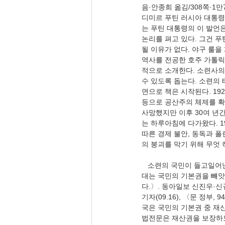
음·안종희 옮김/308쪽·1
디미르 푸틴 러시아 대통령은
는 푸틴 대통령의 이 발언은
논리를 펴고 있다. 그건 푸
될 이유가 없다. 야구 룰을
역사를 전공한 호주 가톨릭대
적으로 소개한다. 소련사의
수 있도록 돕는다. 소련의 
면으로 책은 시작된다. 19
등으로 공산주의 체제를 확
사망했지만 이후 30여 년
는 하루아침에 다가왔다. 1
따른 경제 불안, 동독과 
의 붕괴를 막기 위해 무엇 
   소련의 국민이 들고일어난 것이다. 국민은 생명·자유·재산 등 기본권을 빼앗기기 싫다는 소리이다. 그런데 문재인 청와
대는 국민의 기본권을 뺴앗고
다.〉. 동아일보 신진우·신규진
기자(09.16), 〈문 정부
국은 국민의 기본권 중 재
법전문은 재산권을 보장하도