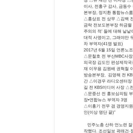
장 △유 재천 전 이사장 △
이사, 전홍구 감사, 금동수
본부장, 정지환 통합뉴스룸 
△홍상표 전 상무 △김백 전
금락 전보도본부장 하금렬 
주의의 적' 들에 대해 낱낱
대적 사명이고, 그래야만 우
차 부역자(41명 발표)
2017년 6월 15일 언론
△문철호 전 부산MBC사장
의국장 김도인 편성제작국장
재 이우용 김원배 권혁철 이인
방송본부장,  김영해 전 K
간 △이경우 라디오센터장 
길 전 KBS미디어 사장 △
△문중선 전 홍보심의팀 
장•연합뉴스 부역자 3명
△이홍기 전무 겸 경영지원
인(이상 명단 끝)”
   민주노총 산하 언노련 잘∼알했다. 그 위에는 더불어민주당이 있고, 그 상전은 물론 중국·북한이다. 이젠 철조파업을 시
작했다. 조선일보 곽래건·정해