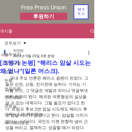
Free Press Union
ME
NU
후원하기
게시물
모두보기
자언련
모두보기
2024년 9월 20일
6분 분량
[조맹기 논평] “해리스 암살 시도는
공지사항
왜 없나”(일론 머스크).
성명
    국내 주요 언론은 해리스 광팬이 되었다. 그
논평
들은 선전, 선동, 진지전에 능하다. 기자는 기
보도자료
사를 쓰고, 그 댓글은 개딸과 차이나 댓글부대
까지 동원이 된다. 왜곡된 여론형성의 실상을 
언론보도
알 수 있는 대목이다. 그럴 필요가 없다고 한
자료실
다. 트럼프 후보 2번 암살 시도에도 해리스 후
가짜뉴스와 팩트체크
보 암살 시도가 없었다고 한다. 암살할 가치가 
없다는 소리이다. 국민도 이젠 편향적 냄비 근
미디어리포트
성을 버리고, 절제하고, 성찰할 때가 되었다. 