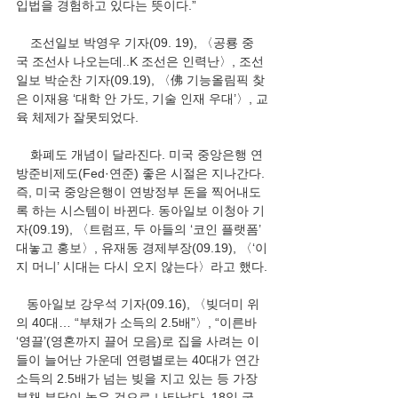
입법을 경험하고 있다는 뜻이다.”
    조선일보 박영우 기자(09. 19), 〈공룡 중
국 조선사 나오는데..K 조선은 인력난〉, 조선
일보 박순찬 기자(09.19), 〈佛 기능올림픽 찾
은 이재용 ‘대학 안 가도, 기술 인재 우대’〉, 교
육 체제가 잘못되었다.
    화폐도 개념이 달라진다. 미국 중앙은행 연
방준비제도(Fed·연준) 좋은 시절은 지나간다. 
즉, 미국 중앙은행이 연방정부 돈을 찍어내도
록 하는 시스템이 바뀐다. 동아일보 이청아 기
자(09.19), 〈트럼프, 두 아들의 ‘코인 플랫폼’ 
대놓고 홍보〉, 유재동 경제부장(09.19), 〈‘이
지 머니’ 시대는 다시 오지 않는다〉라고 했다.
   동아일보 강우석 기자(09.16), 〈빚더미 위
의 40대… “부채가 소득의 2.5배”〉, “이른바 
‘영끌’(영혼까지 끌어 모음)로 집을 사려는 이
들이 늘어난 가운데 연령별로는 40대가 연간 
소득의 2.5배가 넘는 빚을 지고 있는 등 가장 
부채 부담이 높은 것으로 나타났다. 18일 국