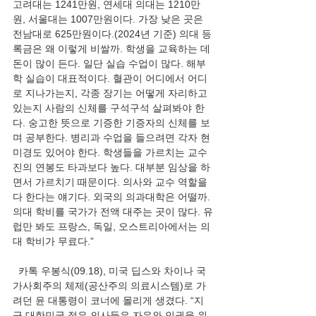
고려대는 1241만원, 연세대 의대는 1210만
원, 서울대는 1007만원이다. 가장 낮은 곳은 
전남대로 625만원이다.(2024년 기준) 의대 등
록금은 왜 이렇게 비쌀까. 학생을 교육하는 데 
돈이 많이 든다. 일단 실습 수업이 많다. 해부
학 실습이 대표적이다. 혈관이 어디에서 어디
로 지나가는지, 각종 장기는 어떻게 자리하고 
있는지 사람의 신체를 구석구석 살펴봐야 한
다. 숭고한 뜻으로 기증한 기증자의 신체를 보
며 공부한다. 병리과 수업을 들으려면 각자 현
미경도 있어야 한다. 학생들을 가르치는 교수
진의 연봉도 타과보다 높다. 대부분 임상을 하
면서 가르치기 때문이다. 의사와 교수 역할을 
다 한다는 얘기다. 외국의 의과대학은 어떨까. 
의대 학비를 국가가 전액 대주는 곳이 많다. 유
럽만 봐도 프랑스, 독일, 오스트리아에서는 의
대 학비가 무료다.”
  카톡 우봉식(09.18), 미국 딥스와 차이나 국
가사회주의 체제(공산주의 의료시스템)로 가
려던 윤 대통령이 코너에 몰리게 생겼다. “지
금 대한민국 젊은 의사들은 자유와 인권을 위