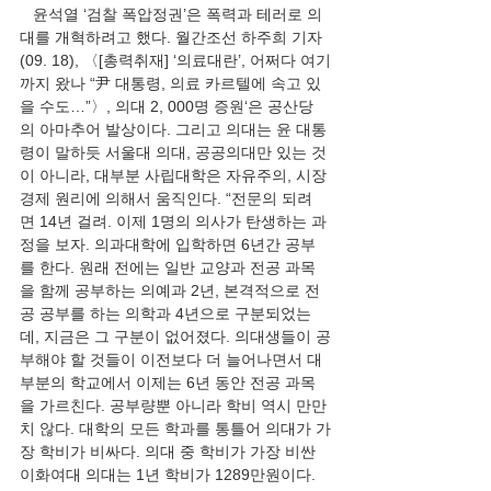
   윤석열 ‘검찰 폭압정권’은 폭력과 테러로 의
대를 개혁하려고 했다. 월간조선 하주희 기자
(09. 18), 〈[총력취재] ‘의료대란’, 어쩌다 여기
까지 왔나 “尹 대통령, 의료 카르텔에 속고 있
을 수도…”〉, 의대 2, 000명 증원‘은 공산당
의 아마추어 발상이다. 그리고 의대는 윤 대통
령이 말하듯 서울대 의대, 공공의대만 있는 것
이 아니라, 대부분 사립대학은 자유주의, 시장
경제 원리에 의해서 움직인다. “전문의 되려
면 14년 걸려. 이제 1명의 의사가 탄생하는 과
정을 보자. 의과대학에 입학하면 6년간 공부
를 한다. 원래 전에는 일반 교양과 전공 과목
을 함께 공부하는 의예과 2년, 본격적으로 전
공 공부를 하는 의학과 4년으로 구분되었는
데, 지금은 그 구분이 없어졌다. 의대생들이 공
부해야 할 것들이 이전보다 더 늘어나면서 대
부분의 학교에서 이제는 6년 동안 전공 과목
을 가르친다. 공부량뿐 아니라 학비 역시 만만
치 않다. 대학의 모든 학과를 통틀어 의대가 가
장 학비가 비싸다. 의대 중 학비가 가장 비싼 
이화여대 의대는 1년 학비가 1289만원이다. 