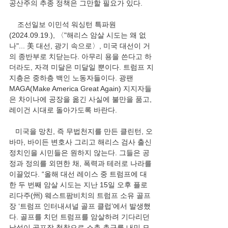
공산주의 추종 정책은 그만할 필요가 있다.
    조선일보 이민석 워싱턴 특파원
(2024.09.19.), 〈"해리스 암살 시도는 왜 없
나"... 美 대선, 광기 속으로〉, 미국 대선이 거
의 종반부로 치닫는다. 아무리 용을 쓴다고 하
더라도, 자격 미달은 미달일 뿐이다. 트럼프 지
지층은 중하층 백인 노동자들이다. 광팬 
MAGA(Make America Great Again) 지지자들
은 차이나에 공장을 옮긴 사실에 불만을 품고, 
레이건 시대로 돌아가도록 바란다.
   미국을 망친, 즉 무법천지를 만든 클린턴, 오
바마, 바이든 변호사 그리고 해리스 검사 출신 
정치인을 시민들은 원하지 않는다. 그들은 공
정과 정의를 외면한 채, 폭력과 테러로 나라를 
이끌었다. “올해 대선 레이스 중 트럼프에 대
한 두 번째 암살 시도는 지난 15일 오후 플로
리다주(州) 웨스트팜비치의 트럼프 소유 골프
장 ‘트럼프 인터내셔널 골프 클럽’에서 발생했
다. 골프를 치던 트럼프를 암살하려 기다리던 
남성이 골프장 철창으로 소총 총구를 내민 모