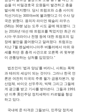
습을 미 비밀경호국 요원들이 발견하고 총을 
발사해 제지했다. 당시 트럼프와 소총 사이의 
직선거리는 300여m에 불과했다고 미 수사 당
국은 밝혔다. 용의자 라이언 웨슬리 라우스
(58)는 30분 넘는 도주 시도 끝에 체포됐다. 그
는 2016년 대선 때 트럼프를 찍었지만 최근 러
시아·우크라이나 전쟁 등에 대한 트럼프의 입
장에 불만을 품어왔다고 알려졌다. 트럼프는 
지난 7월 펜실베이니아주 버틀러에서 야외 유
세를 하던 중 총격 사건으로 오른쪽 귀 윗부분
이 관통당하는 상처를 입었었다.”
   법조인이 ‘법과 양심’를 버리니, 사회는 폭력
과 테러의 세상이 되는 것이다. 그러나 한국 언
론은 여전히 미국의 주류 월가 금융자본가, 방
산업체, 바이오 선두주자, 빅텍 그리고 그들에
게 광고를 받고 기사를 받아쓴다. 그들과 1991
년 이후 美민주당 정치세력이 카르텔을 형성
하고 있다.
   국내에 준 타격은 그들보다, 민주당 정치세