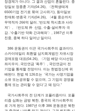
장경제가 아니다. 그 결과 산업이 흔들린다. 중
앙일보 정종훈 기자(04.26), 〈전력생태계 
6500기업 전기료 묶여 고사위기), 동아일보 
한재희·변종국 기자(04.26), 〈4월 중순까지 
무역적자 266억 달러..‘반도체 착시효과 사라
져’〉, 〈반도체 外  산업, 수출-설비투자 극
감..‘수출기반 약화 간과해와’〉, 1987년 이후 
친중, 종북 하다 일어난 일이다.
   386 운동권이 이끈 국가사회주의 결과이다. 
스카이데일리 최환열 삼지회계법인 자유시장
경제포럼 대표(04.26), 〈기업 배당·이사선임 
좌지우지..국민연금 ‘폭주’〉, 국민연금이 전 
기업을 통제할 전망이다. 이는 헌법정신에 위
배된다. 헌법 제 126조는  ‘국가는 사영기업을 
소유 또는공유할 수 없으며, 그 기업의 경영을 
통제 또는 관리할 수 없다’고 돼 있다.”
   국가사회주의 전 단계가 포퓰리즘이다. 포퓰
리즘 심화는 금방 북한, 중국의 국가사회주의
로 가게 된다. 1987년 이후 386 운동권은 북한
과 중국에 나라를 맡긴 격이다. 그걸 퇴치할 시