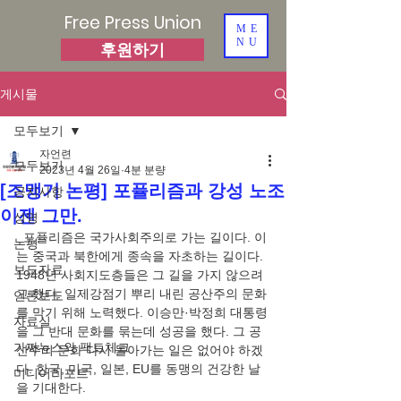
Free Press Union
ME
NU
후원하기
게시물
모두보기
자언련
모두보기
2023년 4월 26일
4분 분량
[조맹기 논평] 포퓰리즘과 강성 노조
공지사항
이젠 그만.
성명
  포퓰리즘은 국가사회주의로 가는 길이다. 이
논평
는 중국과 북한에게 종속을 자초하는 길이다. 
보도자료
1948년 사회지도층들은 그 길을 가지 않으려
고 했다. 일제강점기 뿌리 내린 공산주의 문화
언론보도
를 막기 위해 노력했다. 이승만·박정희 대통령
자료실
을 그 반대 문화를 묶는데 성공을 했다. 그 공
가짜뉴스와 팩트체크
산주의 문화 다시 돌아가는 일은 없어야 하겠
다. 한국, 미국, 일본, EU를 동맹의 건강한 날
미디어리포트
을 기대한다. 