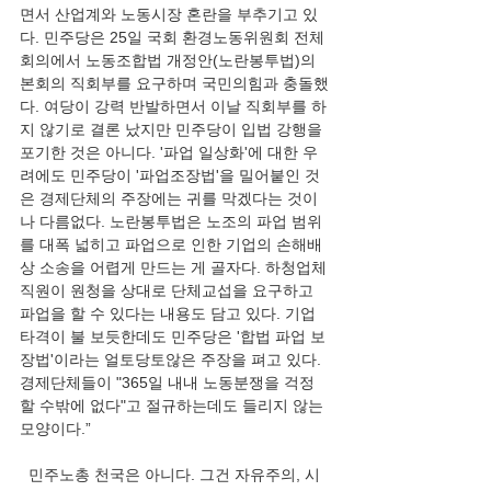
면서 산업계와 노동시장 혼란을 부추기고 있
다. 민주당은 25일 국회 환경노동위원회 전체
회의에서 노동조합법 개정안(노란봉투법)의 
본회의 직회부를 요구하며 국민의힘과 충돌했
다. 여당이 강력 반발하면서 이날 직회부를 하
지 않기로 결론 났지만 민주당이 입법 강행을 
포기한 것은 아니다. '파업 일상화'에 대한 우
려에도 민주당이 '파업조장법'을 밀어붙인 것
은 경제단체의 주장에는 귀를 막겠다는 것이
나 다름없다. 노란봉투법은 노조의 파업 범위
를 대폭 넓히고 파업으로 인한 기업의 손해배
상 소송을 어렵게 만드는 게 골자다. 하청업체 
직원이 원청을 상대로 단체교섭을 요구하고 
파업을 할 수 있다는 내용도 담고 있다. 기업 
타격이 불 보듯한데도 민주당은 '합법 파업 보
장법'이라는 얼토당토않은 주장을 펴고 있다. 
경제단체들이 "365일 내내 노동분쟁을 걱정
할 수밖에 없다"고 절규하는데도 들리지 않는 
모양이다.”
  민주노총 천국은 아니다. 그건 자유주의, 시