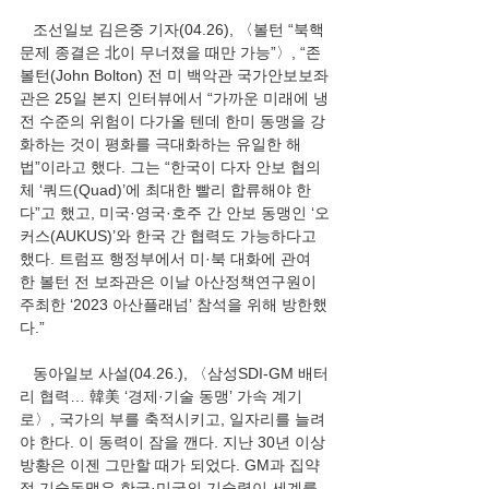
   조선일보 김은중 기자(04.26), 〈볼턴 “북핵
문제 종결은 北이 무너졌을 때만 가능”〉, “존 
볼턴(John Bolton) 전 미 백악관 국가안보보좌
관은 25일 본지 인터뷰에서 “가까운 미래에 냉
전 수준의 위험이 다가올 텐데 한미 동맹을 강
화하는 것이 평화를 극대화하는 유일한 해
법”이라고 했다. 그는 “한국이 다자 안보 협의
체 ‘쿼드(Quad)’에 최대한 빨리 합류해야 한
다”고 했고, 미국·영국·호주 간 안보 동맹인 ‘오
커스(AUKUS)’와 한국 간 협력도 가능하다고 
했다. 트럼프 행정부에서 미·북 대화에 관여
한 볼턴 전 보좌관은 이날 아산정책연구원이 
주최한 ‘2023 아산플래넘’ 참석을 위해 방한했
다.”
   동아일보 사설(04.26.), 〈삼성SDI-GM 배터
리 협력… 韓美 ‘경제·기술 동맹’ 가속 계기
로〉, 국가의 부를 축적시키고, 일자리를 늘려
야 한다. 이 동력이 잠을 깬다. 지난 30년 이상 
방황은 이젠 그만할 때가 되었다. GM과 집약
적 기술동맹은 한국·미국의 기술력이 세계를 