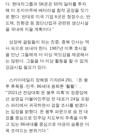
다. 현대차그룹과 SK온은 50억 달러를 투자
해 미 조지아주에 배터리셀 합작 공장을 짓기
로 했다. 반대로 미국 기업 6곳은 청정수소, 반
도체, 친환경 등 첨단산업과 관련된 생산시설
을 국내에 지을 계획이다.”
   성장에 걸림돌이 되는 친중, 종복 인사는 역
사 속으로 보내야 한다. 1987년 이후 호시절
을 만난 그들에게 더 이상 먹잇감을 제공해서
는 않된다. 그들을 더 이상 활동을 할 수 없게 
강금시킬 필요가 있다. 
   스카이데일리 장혜원 기자(04.26), 〈돈 봉
투 후폭풍..민주, 86세대 용퇴론 ‘활활’〉, 
“‘2021년 전당대회 돈 봉투 의혹’의 정중앙에 
선 송영길 더불어민주당 전 대표가 24일 프랑
스 파리에서 귀국하면서 검찰 조사를 받겠다
는 입장을 밝혔다. 돈 봉투 파문으로 송 전 대
표를 중심으로 민주당 지도부의 주축을 이루
고 있는 86세대를 중심으로 야권의 숨통은 더
욱 조여드는 분위기다.”