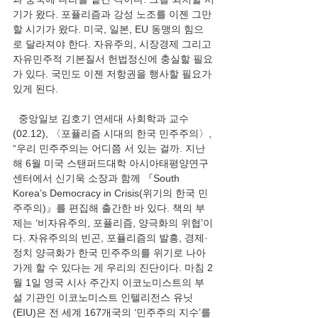
기가 왔다. 포퓰리즘과 강성 노조를 이젠 그만
할 시기가 왔다. 미국, 일본, EU 동맹의 힘으
로 달라져야 한다. 자유주의, 시장경제 그리고 
자유민주적 기본질서 헌법정신에 충실할 필요
가 있다. 국민도 이젠 저항권을 행사할 필요가 
있게 된다. 
  중앙일보 김호기 연세대 사회학과 교수
(02.12), 〈포퓰리즘 시대의 한국 민주주의〉, 
“우리 민주주의는 어디쯤 서 있는 걸까. 지난
해 6월 미국 스탠퍼드대학 아시아태평양연구
센터에서 신기욱 소장과 함께 『South 
Korea’s Democracy in Crisis(위기의 한국 민
주주의)』를 편집해 출간한 바 있다. 책의 부
제는 ‘비자유주의, 포퓰리즘, 양극화의 위협’이
다. 자유주의의 빈곤, 포퓰리즘의 발흥, 경제·
정치 양극화가 한국 민주주의를 위기로 나아
가게 할 수 있다는 게 우리의 진단이다. 마침 2
월 1일 영국 시사 주간지 이코노미스트의 부
설 기관인 이코노미스트 인텔리전스 유닛
(EIU)은 전 세계 167개국의 ‘민주주의 지수’를 