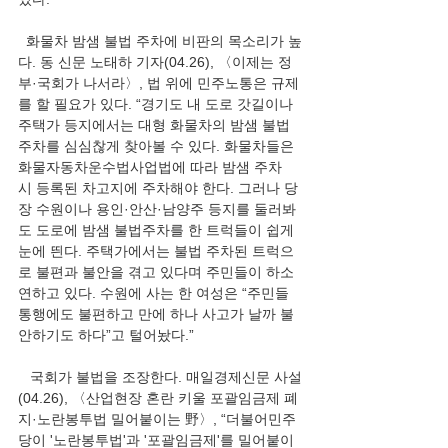
  화물차 밤샘 불법 주차에 비판의 목소리가 높
다. 동 신문 노태하 기자(04.26), 〈이제는 정
부·국회가 나서라〉, 법 위에 민주노통은 규제
를 할 필요가 있다. “경기도 내 도로 갓길이나 
주택가 등지에서는 대형 화물차의 밤샘 불법
주차를 심심찮게 찾아볼 수 있다. 화물차들은 
화물자동차운수법사업법에 따라 밤샘 주차 
시 등록된 차고지에 주차해야 한다. 그러나 당
장 수원이나 용인·안산·남양주 등지를 둘러봐
도 도로에 밤샘 불법주차를 한 트럭들이 쉽게 
눈에 띈다. 주택가에서는 불법 주차된 트럭으
로 불편과 불안을 겪고 있다며 주민들이 하소
연하고 있다. 수원에 사는 한 여성은 “주민들 
통행에도 불편하고 만에 하나 사고가 날까 불
안하기도 하다”고 털어놨다.”
   국회가 불법을 조장한다. 매일경제신문 사설
(04.26), 〈산업현장 혼란 키울 포괄임금제 폐
지·노란봉투법 밀어붙이는 野〉, “더불어민주
당이 '노란봉투법'과 '포괄임금제'를 밀어붙이