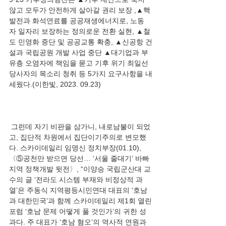
않고 모두가 안전하게 살아갈 권리 보장 ,▲핵
발전과 화석연료를 공공재생에너지로, 노동
자 일자리 보장하는 정의로운 전환 실현, ▲철
도 민영화 중단 및 공공교통 확충, ▲신공항 건
설과 국립공원 개발 사업 중단 ▲대기업과 부
유층 오염자에 책임을 묻고 기후 위기 최일선 
당사자의 목소리 청취 등 5가지 요구사항을 내
 그런데 자기 비판을 삼가니, 내로남불이 되었
고, 집단적 차원에서 집단이기주의로 변모했
다. 스카이데일리 임명신 정치부장(01.10), 
〈⑤공천만 받으면 당선… ‘서울 줄대기’ 바빠 
지역 정책개발 뒷전〉, “이양승 국립군산대 교
수의 글 ‘전라도 시스템 부재와 비정상적 과
열’은 주동식 지역평등시민연대 대표의 ‘호남
과 대한민국’과 함께 스카이데일리 제1회 열린
포럼 ‘호남 문제 어떻게 풀 것인가’의 귀한 성
과다. 주 대표가 ‘호남 혐오’의 역사적 연원과 