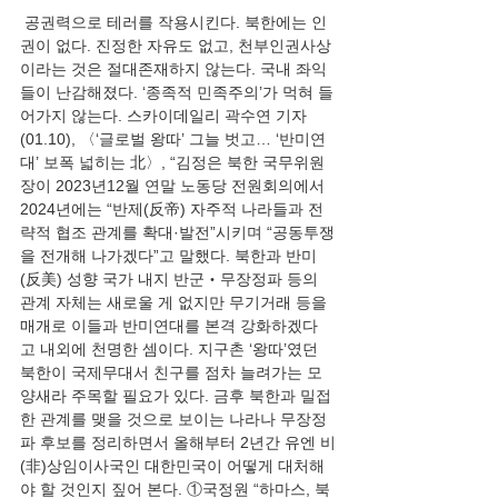
 공권력으로 테러를 작용시킨다. 북한에는 인
권이 없다. 진정한 자유도 없고, 천부인권사상
이라는 것은 절대존재하지 않는다. 국내 좌익
들이 난감해졌다. ‘종족적 민족주의’가 먹혀 들
어가지 않는다. 스카이데일리 곽수연 기자
(01.10), 〈‘글로벌 왕따’ 그늘 벗고… ‘반미연
대’ 보폭 넓히는 北〉, “김정은 북한 국무위원
장이 2023년12월 연말 노동당 전원회의에서 
2024년에는 “반제(反帝) 자주적 나라들과 전
략적 협조 관계를 확대·발전”시키며 “공동투쟁
을 전개해 나가겠다”고 말했다. 북한과 반미
(反美) 성향 국가 내지 반군‧무장정파 등의 
관계 자체는 새로울 게 없지만 무기거래 등을 
매개로 이들과 반미연대를 본격 강화하겠다
고 내외에 천명한 셈이다. 지구촌 ‘왕따’였던 
북한이 국제무대서 친구를 점차 늘려가는 모
양새라 주목할 필요가 있다. 금후 북한과 밀접
한 관계를 맺을 것으로 보이는 나라나 무장정
파 후보를 정리하면서 올해부터 2년간 유엔 비
(非)상임이사국인 대한민국이 어떻게 대처해
야 할 것인지 짚어 본다. ①국정원 “하마스, 북