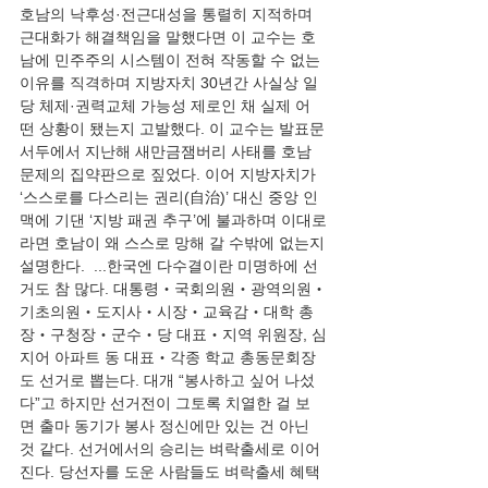
호남의 낙후성·전근대성을 통렬히 지적하며 
근대화가 해결책임을 말했다면 이 교수는 호
남에 민주주의 시스템이 전혀 작동할 수 없는 
이유를 직격하며 지방자치 30년간 사실상 일
당 체제·권력교체 가능성 제로인 채 실제 어
떤 상황이 됐는지 고발했다. 이 교수는 발표문 
서두에서 지난해 새만금잼버리 사태를 호남 
문제의 집약판으로 짚었다. 이어 지방자치가 
‘스스로를 다스리는 권리(自治)’ 대신 중앙 인
맥에 기댄 ‘지방 패권 추구’에 불과하며 이대로
라면 호남이 왜 스스로 망해 갈 수밖에 없는지 
설명한다.  ...한국엔 다수결이란 미명하에 선
거도 참 많다. 대통령‧국회의원‧광역의원‧
기초의원‧도지사‧시장‧교육감‧대학 총
장‧구청장‧군수‧당 대표‧지역 위원장, 심
지어 아파트 동 대표‧각종 학교 총동문회장
도 선거로 뽑는다. 대개 “봉사하고 싶어 나섰
다”고 하지만 선거전이 그토록 치열한 걸 보
면 출마 동기가 봉사 정신에만 있는 건 아닌 
것 같다. 선거에서의 승리는 벼락출세로 이어
진다. 당선자를 도운 사람들도 벼락출세 혜택