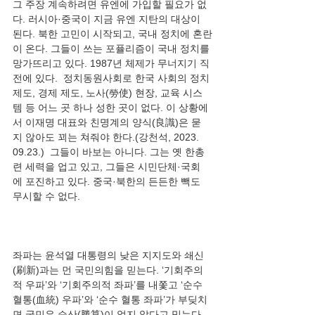
그 주장 계속하려면 유엔에 가입할 필요가 없
다. 러시아·중국이 지금 유엔 지탄의 대상이 
된다. 북한 고민이 시작되고, 국내 정치에 혼란
이 온다. 그들이 쓰는 포퓰리즘이 국내 정치를 
망가뜨리고 있다. 1987년 체제가 무너지기 직
전에 있다.  정치동원사회로 한국 사회의 정치 
제도, 경제 제도, 노사(勞使) 현장, 교육 시스
템 등 어느 곳 하나 성한 곳이 없다. 이 상황에
서 이재명 대표와 친명계의 양식(良識)은 묻
지 않아도 꾀는 쳐줘야 한다.(강천석, 2023. 
09.23.)  그들이 바보는 아니다. 그는 옛 한총
련 세력을 업고 있고, 그들은 시민단체·국회
에 포진하고 있다. 중국·북한의 든든한 빽도 
좌파는 윤석열 대통령의 낮은 지지도와 쇄신
(刷新)과는 먼 국민의힘을 믿는다. ‘기회주의
적 우파’와 ‘기회주의적 좌파’를 내쫓고 ‘순수 
혈통(血統) 우파’와 ‘순수 혈통 좌파’가 부딪치