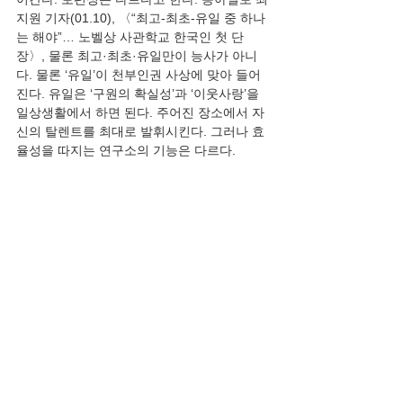
지원 기자(01.10), 〈“최고-최초-유일 중 하나
는 해야”… 노벨상 사관학교 한국인 첫 단
장〉, 물론 최고·최초·유일만이 능사가 아니
다. 물론 ‘유일’이 천부인권 사상에 맞아 들어
진다. 유일은 ‘구원의 확실성’과 ‘이웃사랑’을 
일상생활에서 하면 된다. 주어진 장소에서 자
신의 탈렌트를 최대로 발휘시킨다. 그러나 효
“세계적인 기초과학 연구기관이자 ‘노벨상 사
관학교’라고 불리는 독일의 막스플랑크 연구
소에서 첫 한국인 단장이 나왔다. 차미영 기초
과학연구원(IBS) 데이터사이언스 연구그룹장
(KAIST 전산학부 교수)이 주인공이다. 9일 대
전 IBS 사무실에서 만난 차 그룹장은 ”‘아직 얼
떨떨하다’며 “우리의 삶이 좀 더 나아지는 데 
기여할 수 있는 연구를 이어갈 것”이라고 말했
다. 독일 뮌헨에 본부를 두고 있는 막스플랑크 
연구소는 독일 전역과 해외에 총 85개 산하 연