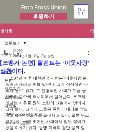
Free Press Union
ME
NU
후원하기
게시물
모두보기
자언련
모두보기
2024년 1월 10일
7분 분량
[조맹기 논평] 탈렌트는 ‘이웃사랑’
공지사항
실천이다.
성명
   1987년 이후 대한민국 사랑은 ‘이웃사랑’은 
논평
폭력과 테러로 씨를 말린다. 그게 정상적인 사
보도자료
회가 될 수 없다. 그 전형적인 사회가 지금 공
산주의 종주국 러시아에서 일어난다. 우크라
언론보도
이나는 자유를 원해 소련의 그늘에서 벗어나
자료실
고자 했다. 그러나 그들은 폭력과 테러로 막으
가짜뉴스와 팩트체크
려고 했지만, 실패로 돌아서고 있다. 물론 우크
라이나는 금방 벗어난 사회에서 첨단 장비가 
미디어리포트
있을 이유가 없다. 동맹 미국의 첨단 탱크 힘 