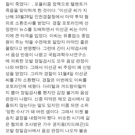
찰이 죽였다〉, 포퓰리즘 정책으로 텔렌트가 
죽음을 맞이하게 한 것이다. “이선균 씨가 지
난해 10월28일 인천경찰청에서 마약 투약 혐
의로 소환조사를 받았다. 경찰 포토라인에 선 
장면이 뉴스를 도배하면서 이선균 씨는 이미
지에 큰 타격을 입었다. 이씨는 유흥업소 종업
원이 주는 약을 수면제로 알았지 마약인 줄은 
몰랐다고 변명했다. 그런데 간이 시약검사에
서 음성 반응이 나왔고 국립과학수사연구소
에 의뢰한 모발 정밀검사도 모두 음성 판정이 
나와 버렸다. 그래서 이선균 씨 주장이 꽤 신빙
성을 얻었다. 그러자 경찰이 11월4일 이선균 
씨를 2차 소환했다. 경찰은 이번에도 이씨를 
포토라인에 세웠다. 다리털과 겨드랑이털까
지 뽑아 정밀검사를 했지만 감정 불가와 음성 
판정이 나왔다. 신종 마약은 체모 검사에서 검
출되지 않는다는 말도 있지만 이쯤 되면 소위 
‘망한 수사’가 돼 버린 셈이다. 그래서 이젠 불
송치 결정을 내렸어야 했다. 비슷한 시기에 같
은 혐의로 조사받은 가수 권지용(지드래곤)도 
모발 정밀검사에서 음성 판정이 나오자 불송