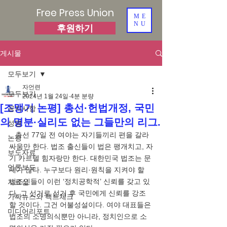
Free Press Union
ME
NU
후원하기
게시물
모두보기
자언련
모두보기
2024년 1월 24일
4분 분량
[조맹기 논평] 총선·헌법개정, 국민
공지사항
의 명분·실리도 없는 그들만의 리그.
성명
   총선 77일 전 여야는 자기들끼리 편을 갈라 
논평
싸움만 한다. 법조 출신들이 법은 팽개치고, 자
보도자료
기 카르텔 힘자랑만 한다. 대한민국 법조는 문
언론보도
제가 많다. 누구보다 원리·원칙을 지켜야 할 
법조인들이 이런 ‘정치공학적’ 신뢰를 갖고 있
자료실
다. 그 선거로 선거 후 국민에게 신뢰를 강조
가짜뉴스와 팩트체크
할 것이다. 그건 어불성설이다. 여야 대표들은 
미디어리포트
법조의 소명의식뿐만 아니라, 정치인으로 소