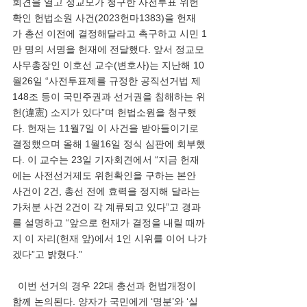
회견을 열고 정교모가 청구한 사전투표 위헌
확인 헌법소원 사건(2023헌마1383)을 헌재
가 총선 이전에 결정해달라고 촉구하고 시민 1
만 명의 서명을 헌재에 전달했다. 앞서 정교모 
사무총장인 이호선 교수(변호사)는 지난해 10
월26일 “사전투표제를 규정한 공직선거법 제
148조 등이 국민주권과 선거권을 침해하는 위
헌(違憲) 소지가 있다”며 헌법소원을 청구했
다. 헌재는 11월7일 이 사건을 받아들이기로 
결정했으며 올해 1월16일 정식 심판에 회부했
다. 이 교수는 23일 기자회견에서 “지금 헌재
에는 사전선거제도 위헌확인을 구하는 본안 
사건이 2건, 총선 전에 효력을 정지해 달라는 
가처분 사건 2건이 각 계류되고 있다”고 경과
를 설명하고 “앞으로 헌재가 결정을 내릴 때까
지 이 자리(헌재 앞)에서 1인 시위를 이어 나가
겠다”고 밝혔다.”
  이번 선거의 경우 22대 총선과 헌법개정이 
함께 논의된다. 양자가 국민에게 ‘명분’와 ‘실