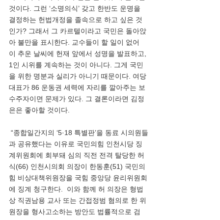
것이다. 그런 ‘소명의식’ 갖고 한반도 운명을 
결정하는 헌법개정을 졸속으로 하고 싶은 것
인가? 그래서 그 카르텔이라고 국민은 돌아앉
아 불만을 표시한다. 교수들이 할 일이 없어 
이 추운 날씨에 헌재 앞에서 성명을 발표하고, 
1인 시위를 계속하는 것이 아니다. 그게 국민
을 위한 명분과 실리가 아니기 때문이다. 여당 
대표가 86 운동권 세력에 자리를 깔아주는 보
수주자이면 문제가 있다. 그 결론이라면 김정
은은 좋아할 것이다. 
 “종합일간지의 ‘5·18 특별판’을 동료 시의원들
과 공유했다는 이유로 국민의힘 인천시당 징
계위원회에 회부돼 심의 직전 전격 탈당한 허
식(66) 인천시의회 의장이 한동훈(51) 국민의
힘 비상대책위원장을 국힘 중앙당 윤리위원회
에 징계 청구한다.  이와 함께 허 의장은 형법
상 직권남용 교사 또는 간접정범 혐의로 한 위
원장을 형사고소하는 방안도 법률적으로 검