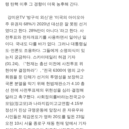
령 탄핵 이후 그 경향이 더욱 농후해 간다. 
  강미은TV ‘방구석 외신’은 ‘미국의 아이오아
주 유권자 68%가 2020년 대선은 잘 못된 선거
였다고 한다. 28%만이 아니다.’라고 한다. 사
전투표와 전자개표기를 사용하면서 일어난 일
이다. 국내도 다를 바가 없다. 그러나 대통령실
도·언론도 조용하다. 그들에게 소명의식이 있
는지 궁금하다. 스카이데일리 허겸 기자
(01.24), 〈“헌재는 총선 이전에 사전투표 위
헌여부 결정하라”〉, “전국 6300여 명의 교수 
회원을 둔 단체가 선거의 투명성을 보장하고 
국론 분열을 막기 위해 헌법재판소가 4.10 총
선 전에 사전투표제의 위헌성을 심리·결정해
달라고 촉구했다. 사회정의를바라는전국교수
모임(정교모)과 나라지킴이고교연합·4.15부
정선거 진상 규명운동에 앞장서 온 자유우파 
시민들은 체감온도가 영하 20도를 밑돈 23일 
오전 10시 서울 종로구 재동 헌재 앞에서 기자