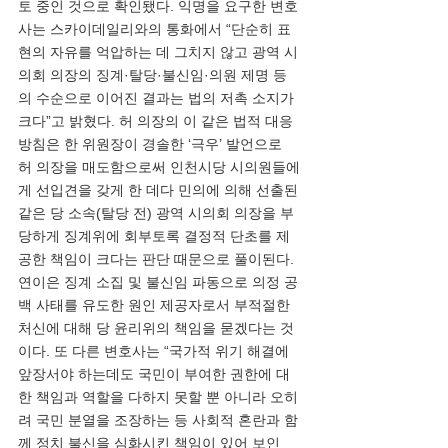
토 중인 것으로 확인됐다. 익명을 요구한 변호
사는 스카이데일리와의 통화에서 “단순히 표
현의 자유를 억압하는 데 그치지 않고 광역 시
의회 의장의 징계·탈당·불신임·의원 제명 등
의 수순으로 이어진 결과는 법의 저촉 소지가 
크다”고 밝혔다. 허 의장의 이 같은 법적 대응 
방침은 한 위원장이 경솔한 ‘극우’ 발언으로 
허 의장을 매도함으로써 인천시당 시의원들에
게 선입견을 갖게 한 데다 민의에 의해 선출된 
같은 당 소속(탈당 전) 광역 시의회 의장을 부
당하게 징계위에 회부토록 결정적 단초를 제
공한 책임이 크다는 판단 때문으로 풀이된다. 
연이은 징계 소집 및 불신임 파동으로 의정 공
백 사태를 유도한 원인 제공자로서 부적절한 
처신에 대해 당 윤리위의 책임을 묻겠다는 것
이다. 또 다른 변호사는 “국가적 위기 해결에 
앞장서야 하는데도 국민이 부여한 권한에 대
한 책임과 역할을 다하지 못할 뿐 아니라 오히
려 국민 분열을 조장하는 등 사회적 혼란과 함
께 정치 불신을 심화시킨 책임이 있어 보인