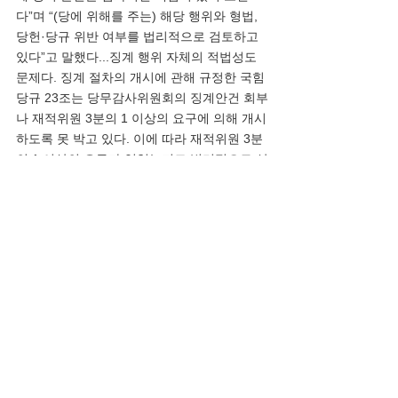
다”며 “(당에 위해를 주는) 해당 행위와 형법, 
당헌·당규 위반 여부를 법리적으로 검토하고 
있다”고 말했다...징계 행위 자체의 적법성도 
문제다. 징계 절차의 개시에 관해 규정한 국힘 
당규 23조는 당무감사위원회의 징계안건 회부
나 재적위원 3분의 1 이상의 요구에 의해 개시
하도록 못 박고 있다. 이에 따라 재적위원 3분
의 1 이상의 요구가 있었는지도 법리적으로 살
펴볼 필요성이 제기된다.  서면 통지 절차도 논
란의 불씨를 남기고 있다. 당규 15조는 당무감
사위로부터 징계 안건을 회부 받거나 직접 안
건을 회부한 경우 위원회는 지체 없이 그 사실
을 대상자에게 서면으로 통지해야 한다. 허 의
장은 ‘서면 통지’를 받지 않은 것으로 알려졌
다.”
논평