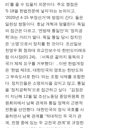
리’를 줄 수 있을지 의문이다. 주요 쟁점은 
‘5·18을 헌법전문에 넣자’라는 논의이고, 
‘2020년 4·15 부정선거’에 방점이 간다. 둘은 
일란성 쌍둥이다. 호남 개혁과 맞물린다. 독일
의 접근은 다르고, ‘연방제 통일안’의 ‘정치공
학’과는 거리가 멀다. 독일 통일 당시 정치인
은 ‘소명’으로서 정치를 한 것이다. 조선일보 
천영우 前 청와대 외교안보수석·한반도미래포
럼 이사장(01.24), 〈서독은 끝까지 동독의 2
국가 체제 요구를 거부했다〉, 이번 헌법개정
은 ‘헌법 제3조, 대한민국의 영토는 한반도와 
그 부속도서로 한다.’라는 조항 삭제를 포함한
다. 정치인들은 소명의식을 갖지고 않고, 통일
을 ‘정치공학적’으로 접근하고 싶다.  “김정은
이 지난해 12월 말 조선노동당 중앙위원회 전
원회의에서 남북 관계와 통일 정책의 근본적 
전환을 선언했다. 대한민국의 정식 국호를 사
용하면서 남북 관계를 “적대적인 두 국가 관
계, 전쟁 중에 있는 두 교전국 관계”로 규정한 