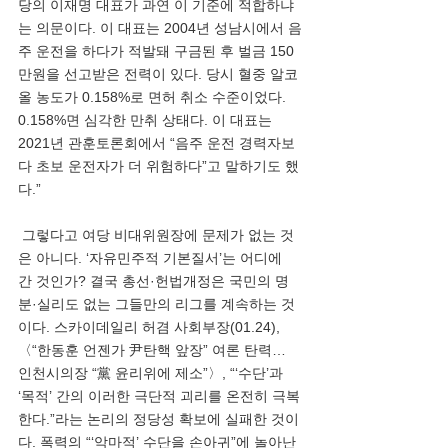
당의 이재명 대표가 과연 이 기준에 적합하냐
는 의문이다. 이 대표는 2004년 성남시에서 음
주 운전을 하다가 적발돼 구금된 후 벌금 150
만원을 선고받은 전력이 있다. 당시 혈중 알코
올 농도가 0.158%로 면허 취소 수준이었다. 
0.158%면 심각한 만취 상태다. 이 대표는 
2021년 관훈토론회에서 “음주 운전 경력자보
다 초보 운전자가 더 위험하다”고 말하기도 했
다.”
 그렇다고 여당 비대위원장에 문제가 없는 것
은 아니다. ‘자유민주적 기본질서’는 어디에 
간 것인가? 결국 총선·헌법개정은 국민의 명
분·실리도 없는 그들만의 리그를 계속하는 것
이다. 스카이데일리 허겸 사회부장(01.24),  
〈“한동훈 언젠가 尹탄핵 앞장” 여론 탄력… 
인천시의장 “黨 윤리위에 제소”〉, “‘수단’과 
‘목적’ 간의 이러한 극단적 괴리를 온전히 극복
한다.”라는 논리의 정당성 확보에 실패한 것이
다. 폭력의 “‘악마적’ 수단을 손아귀”에 놀아난 