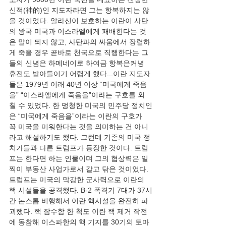
신적(神的)인 지도자라면 그는 항복하지는 않
을 것이었다. 알라신이 보호하는 이란이 사탄
의 왕국 미국과 이스라엘에게 패배한다는 것
은 말이 되지 않고, 사탄과의 싸움에서 장렬하
게 죽을 경우 곧바로 천국으로 직행한다는 그
들의 신념은 하메네이로 하여금 항복은커녕 
휴전도 받아들이기 어렵게 했다...이란 지도자
들은 1979년 이래 40년 이상 “미국에게 죽음
을” “이스라엘에게 죽음을”이라는 구호를 외
칠 수 있었다. 한 멍청한 미국의 민주당 정치인
은 “미국에게 죽음을”이라는 이란의 구호가 
꼭 미국을 미워한다는 것을 의미하는 건 아니
라고 해설하기도 했다. 그런데 기존의 미국 정
치가들과 다른 트럼프가 등장한 것이다. 트럼
프는 한다면 하는 인물이며 그의 협상력은 일
찍이 부동산 사업가로서 갈고 닦은 것이었다. 
트럼프는 미국의 막강한 군사력으로 이란의 
핵 시설들을 공격했다. B-2 폭격기 7대가 37시
간 논스톱 비행해서 이란 핵시설을 완전히 파
괴했다. 핵 잠수함 한 척도 이란 핵 제거 작전
에 동참해 이스파한의 핵 기지를 30기의 토마