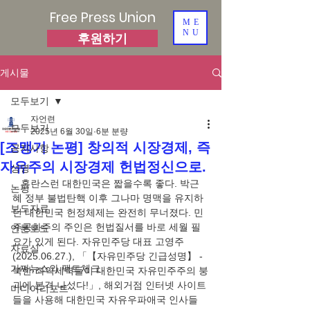
Free Press Union
ME
NU
후원하기
게시물
모두보기
자언련
모두보기
2025년 6월 30일
6분 분량
[조맹기 논평] 창의적 시장경제, 즉
공지사항
자유주의 시장경제 헌법정신으로.
성명
   혼란스런 대한민국은 짧을수록 좋다. 박근
논평
혜 정부 불법탄핵 이후 그나마 명맥을 유지하
보도자료
던 대한민국 헌정체제는 완전히 무너졌다. 민
주공화주의 주인은 헌법질서를 바로 세월 필
언론보도
요가 있게 된다. 자유민주당 대표 고영주
자료실
(2025.06.27.), 「【자유민주당 긴급성명】 - 
가짜뉴스와 팩트체크
북한·좌익세력들이 대한민국 자유민주주의 붕
괴에 본격 나섰다!」, 해외거점 인터넷 사이트
미디어리포트
들을 사용해 대한민국 자유우파애국 인사들 