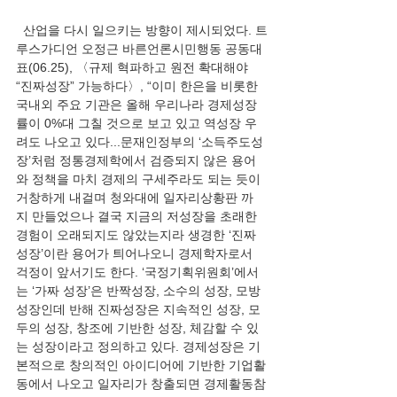
  산업을 다시 일으키는 방향이 제시되었다. 트
루스가디언 오정근 바른언론시민행동 공동대
표(06.25), 〈규제 혁파하고 원전 확대해야 
“진짜성장” 가능하다〉, “이미 한은을 비롯한 
국내외 주요 기관은 올해 우리나라 경제성장
률이 0%대 그칠 것으로 보고 있고 역성장 우
려도 나오고 있다...문재인정부의 ‘소득주도성
장’처럼 정통경제학에서 검증되지 않은 용어
와 정책을 마치 경제의 구세주라도 되는 듯이 
거창하게 내걸며 청와대에 일자리상황판 까
지 만들었으나 결국 지금의 저성장을 초래한 
경험이 오래되지도 않았는지라 생경한 ‘진짜
성장’이란 용어가 틔어나오니 경제학자로서 
걱정이 앞서기도 한다. ‘국정기획위원회’에서
는 ‘가짜 성장’은 반짝성장, 소수의 성장, 모방 
성장인데 반해 진짜성장은 지속적인 성장, 모
두의 성장, 창조에 기반한 성장, 체감할 수 있
는 성장이라고 정의하고 있다. 경제성장은 기
본적으로 창의적인 아이디어에 기반한 기업활
동에서 나오고 일자리가 창출되면 경제활동참