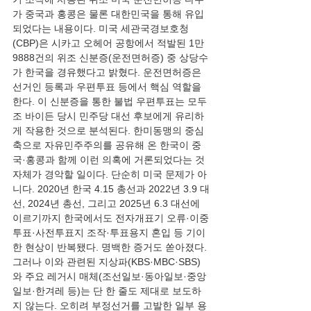
가 중국과 홍콩은 물론 대한민국을 통해 유입
되었다는 내용이다. 미국 세관국경보호청
(CBP)은 시카고 오헤어 공항에서 적발된 1만
9888건의 위조 신분증(운전면허증) 중 상당수
가 한국을 경유했다고 밝혔다. 운전면허증은 
선거인 등록과 우편투표 등에서 핵심 역할을 
한다. 이 신분증을 통한 불법 우편투표는 모두 
조 바이든 당시 민주당 대선 후보에게 유리하
게 작용한 것으로 분석된다. 한미동맹의 중심
축으로 자유민주주의를 공유해 온 한국이 중
국·홍콩과 함께 이런 의혹에 거론되었다는 것 
자체가 경악할 일이다. 단순히 미국 문제가 아
니다. 2020년 한국 4.15 총선과 2022년 3.9 대
선, 2024년 총선, 그리고 2025년 6.3 대선에 
이르기까지 한국에서도 전자개표기 오류·이중
투표·사전투표지 조작·투표용지 혼입 등 기이
한 현상이 반복됐다. 명백한 증거도 쏟아졌다. 
그러나 이와 관련된 지상파(KBS·MBC·SBS)
와 주요 레거시 매체(조선일보·동아일보·중앙
일보·한겨레 등)는 단 한 줄도 제대로 보도하
지 않는다. 오히려 부정선거를 고발한 일부 용