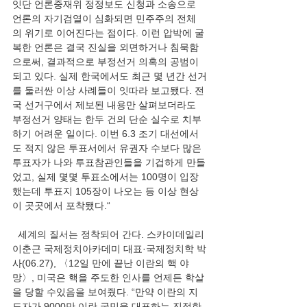
잇단 언론중재위 정정보도 신청과 소송으로 
언론의 자기검열이 심화되면 민주주의 전체
의 위기로 이어진다는 점이다. 이런 압박에 굴
복한 언론은 결국 진실을 외면하거나 침묵함
으로써, 결과적으로 부정선거 의혹의 공범이 
되고 있다. 실제 한국에서도 최근 몇 년간 선거
를 둘러싼 이상 사례들이 잇따라 보고됐다. 전
국 선거구에서 제보된 내용만 살펴보더라도 
부정선거 양태는 한두 건의 단순 실수로 치부
하기 어려운 일이다. 이번 6.3 조기 대선에서
도 적지 않은 투표서에서 유권자 수보다 많은 
투표자가 나와 투표참관인들을 기겁하게 만들
었고, 실제 몇몇 투표소에서는 100명이 입장
했는데 투표지 105장이 나오는 등 이상 현상
이 곳곳에서 포착됐다.“
  세계의 질서는 정착되어 간다. 스카이데일리 
이춘근 국제정치아카데미 대표·국제정치학 박
사(06.27), 〈12일 만에 끝난 이란의 핵 야
망〉, 미국은 핵을 주도한 인사를 언제든 학살
을 당할 수있음을 보여줬다. “만약 이란의 지
도자가 9000만 이란 국민을 대표하는 진정한 