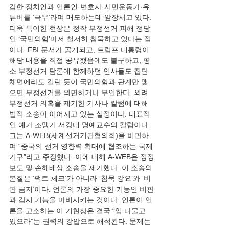
감한 정치인과 언론인·변호사·시민운동가·유
튜버를 ‘극우’라며 매도하는데 앞장서고 있다. 
더욱 특이한 현상은 정작 부정선거 피해 정당
인 ‘국민의힘’마저 철저히 침묵하고 있다는 점
이다. FBI 문서가 공개되고, 트럼프 대통령이 
해당 내용을 직접 공유했음에도 불구하고, 평
소 부정선거 담론에 함께하던 인사들도 집단 
체면에라도 걸린 듯이 국민의힘과 관계만 맺
으면 부정선거를 외면하거나 부인한다. 외려 
부정선거 의혹을 제기한 기사나 칼럼에 대해 
법적 소송이 이어지고 있는 실정이다. 대표적
인 예가 조맹기 서강대 명예교수의 칼럼이다. 
그는 A-WEB(세계선거기관협의회)을 비판하
며 “중국의 선거 영향력 확대에 협조하는 국제
기구”라고 주장했다. 이에 대해 A-WEB은 정정
보도 및 손해배상 소송을 제기했다. 이 소송의 
본질은 ‘팩트 체크’가 아니라 ‘침묵 강요’와 ‘비
판 금지’이다. 언론의 가장 중요한 기능인 비판
과 감시 기능을 마비시키는 것이다. 언론이 언
론을 고소하는 이 기현상은 결국 “입 다물고 
있으라”는 권력의 강압으로 해석된다. 문제는 