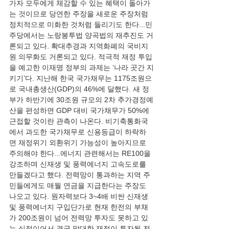
가자 모두에게 체감할 수 있는 혜택이 돌아가
는 것이므로 당연한 주장을 새로운 주장처럼 
정치적으로 미화한 것처럼 들리기도 한다...민
주당에서는 노랑봉투법 양곡법의 재추진도 거
론되고 있다. 확대추경과 지역화폐의 국비지
원 의무화도 거론되고 있다. 적극적 재정 투입
을 예고한 이재명 정부의 과제는 ‘나라 곳간 지
키기’다. 지난해 한국 국가채무는 1175조원으
로 국내총생산(GDP)의 46%에 달했다. 새 정
부가 하반기에 30조원 규모의 2차 추가경정예
산을 편성하면 GDP 대비 국가채무가 50%에 
근접할 것이란 관측이 나온다. 비기축통화국
에서 과도한 국가채무로 신용등급이 하락하
면 재정위기 외환위기 가능성이 높아지므로 
주의해야 한다...에너지 관련해서는 RE100을 
강조하며 신재생 및 풍력에너지 고속도로를 
만들겠다고 했다. 전력망이 통과하는 지역 주
민들에게도 매월 연금을 지급한다는 주장도 
나오고 있다. 원자력보다 3~4배 비싼 신재생 
및 풍력에너지 구입단가로 현재 한전의 부채
가 200조원이 넘어 전력망 투자도 못하고 있
는 실정이어서 결국 막대한 재정이 투자될 전