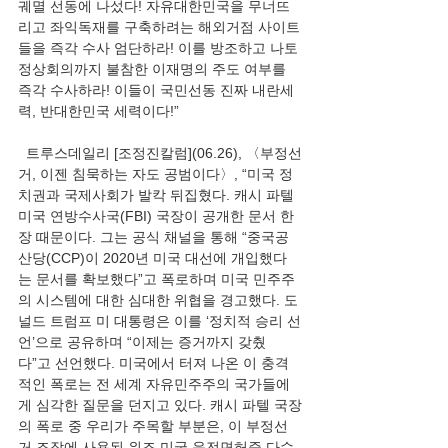
궤멸 선동에 나섰다! 자유대한민국을 무너뜨
리고 좌익독재를 구축하려는 해외거점 사이트
들을 즉각 수사 엄단하라! 이를 방조하고 나토 
정상회의까지 불참한 이재명의 주도 여부를 
즉각 수사하라! 이들이 국민선동 진짜 내란세
력, 반대한민국 세력이다!”
  트루스데일리 [조정진칼럼](06.26), 〈부정선
거, 이젠 침묵하는 자도 공범이다〉, “미국 정
치권과 국제사회가 발칵 뒤집혔다. 캐시 파텔 
미국 연방수사국(FBI) 국장이 공개한 문서 한 
장 때문이다. 그는 공식 채널을 통해 “중국공
산당(CCP)이 2020년 미국 대선에 개입했다
는 문서를 확보했다”고 폭로하며 미국 민주주
의 시스템에 대한 심대한 위협을 경고했다. 도
널드 트럼프 미 대통령은 이를 ‘정치적 승리 선
언’으로 공유하며 “이제는 증거까지 갖췄
다”고 선언했다. 미국에서 터져 나온 이 충격
적인 폭로는 전 세계 자유민주주의 국가들에
게 심각한 질문을 던지고 있다. 캐시 파텔 국장
의 폭로 중 우리가 주목할 부분은, 이 부정선
거 조작에 사용된 위조 미국 운전면허증 다수