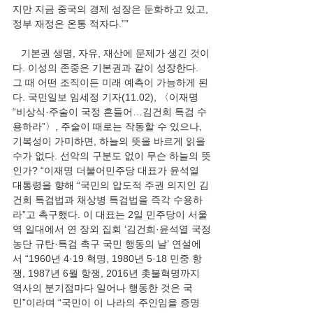
지만 지금 중국의 경제 성장은 둔화하고 있고, 
정부 재정은 온통 적자다.””
   기본권 생명, 자유, 재산에 문제가 생긴 것이
다. 이성의 존중은 기본권과 같이 성장한다. 
그 때 어떤 조직이든 미래 예측이 가능하게 된
다. 국민일보 임세정 기자(11.02), 〈이재명 
“비상식·주술이 국정 흔들어…김건희 특검 수
용하라”〉, 주술이 때로는 작동할 수 있으나, 
기복성이 가미하면, 하늘의 뜻을 바르게 읽을 
수가 없다. 선악의 구분도 없이 무슨 하늘의 뜻
인가? “이재명 더불어민주당 대표가 윤석열 
대통령을 향해 “국민의 압도적 주권 의지인 김
건희 특검법과 채상병 특검법을 즉각 수용하
라”고 촉구했다. 이 대표는 2일 민주당이 서울
역 일대에서 연 장외 집회 ‘김건희·윤석열 국정
농단 규탄·특검 촉구 국민 행동의 날’ 연설에
서 “1960년 4·19 혁명, 1980년 5·18 민중 항
쟁, 1987년 6월 항쟁, 2016년 촛불혁명까지 
역사의 분기점마다 일어나 행동한 것은 국
민”이라며 “국민이 이 나라의 주인임을 증명