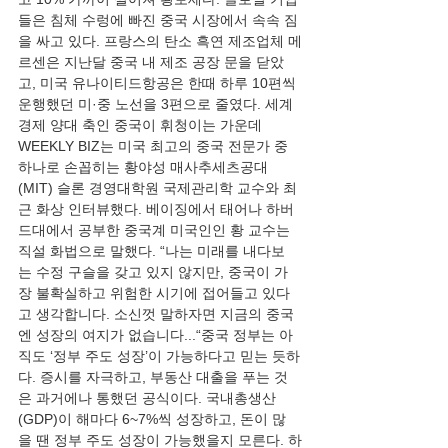
들은 침체 수렁에 빠진 중국 시장에서 속속 짐
을 싸고 있다. 프랑스의 탄소 흑연 제조업체 메
르센은 지난달 중국 내 제조 공장 문을 닫았
고, 미국 유나이티드항공은 한때 하루 10편씩 
운행했던 미·중 노선을 3편으로 줄였다. 세계 
경제 양대 축인 중국이 휘청이는 가운데 
WEEKLY BIZ는 미국 최고의 중국 전문가 중 
하나로 손꼽히는 황야성 매사추세츠공대
(MIT) 슬론 경영대학원 국제관리학 교수와 최
근 화상 인터뷰했다. 베이징에서 태어나 하버
드대에서 공부한 중국계 미국인인 황 교수는 
직설 화법으로 말했다. “나는 미래를 내다보
는 수정 구슬을 갖고 있지 않지만, 중국이 가
장 불확실하고 위험한 시기에 접어들고 있다
고 생각합니다. 소신껏 말하자면 지금의 중국
엔 성장의 여지가 없습니다...“중국 정부는 아
직도 ‘정부 주도 성장’이 가능하다고 믿는 듯하
다. 증시를 자극하고, 부동산 대출을 푸는 것
은 과거에나 통했던 공식이다. 국내총생산
(GDP)이 해마다 6~7%씩 성장하고, 돈이 많
을 땐 정부 주도 성장이 가능했을지 모른다. 하