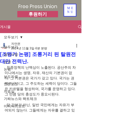
Free Press Union
ME
NU
후원하기
게시물
모두보기
자언련
모두보기
2024년 11월 3일
6분 분량
[조맹기 논평] 조롱거리 된 탈원전
공지사항
대만 전력난.
성명
  친중정책의 난맥상이 노출된다. 공산주의 차
논평
이나에서는 생명, 자유, 재산의 기본권이 없
보도자료
다. 그 기본권은 국가가 갖고 있다. 국가는 권
력 기구이고, 그 주도하는 세력이 당이다. 그들
언론보도
은 카르텔을 형성하여, 국가를 운영하고 있다. 
자료실
그 만큼 당의 충성도가 중요시된다.
가짜뉴스와 팩트체크
  당 간부가 아닌, 일반 국민에게는 자유가 부
미디어리포트
여되지 않는다. 그들에게는 자유를 결하고 있