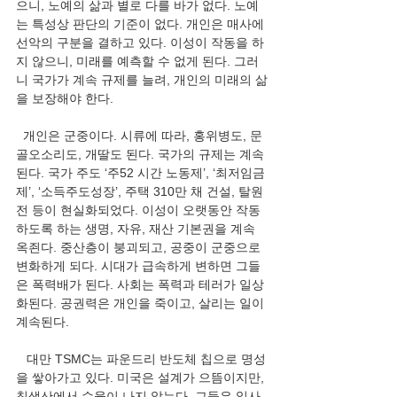
으니, 노예의 삶과 별로 다를 바가 없다. 노예
는 특성상 판단의 기준이 없다. 개인은 매사에 
선악의 구분을 결하고 있다. 이성이 작동을 하
지 않으니, 미래를 예측할 수 없게 된다. 그러
니 국가가 계속 규제를 늘려, 개인의 미래의 삶
을 보장해야 한다.
  개인은 군중이다. 시류에 따라, 홍위병도, 문
골오소리도, 개딸도 된다. 국가의 규제는 계속
된다. 국가 주도 ‘주52 시간 노동제’, ‘최저임금
제’, ‘소득주도성장’, 주택 310만 채 건설, 탈원
전 등이 현실화되었다. 이성이 오랫동안 작동
하도록 하는 생명, 자유, 재산 기본권을 계속 
옥죈다. 중산층이 붕괴되고, 공중이 군중으로 
변화하게 되다. 시대가 급속하게 변하면 그들
은 폭력배가 된다. 사회는 폭력과 테러가 일상
화된다. 공권력은 개인을 죽이고, 살리는 일이 
계속된다.
   대만 TSMC는 파운드리 반도체 칩으로 명성
을 쌓아가고 있다. 미국은 설계가 으뜸이지만, 
칩생산에서 수율이 나지 않는다. 그들은 일사