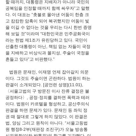
할 때까지, 대통령은 지배자가 아니라 국민의 
공복임을 인정할 때까지 함께 싸우자”고 말했
다. 이 대표는 “촛불로 몰아낸 어둠이 한층 크
고 캄캄한 암흑이 되어 복귀했지만 어둠이 빛
을 이길 수 없다는 것을 우리는 다시 한번 증명
해 보일 것”이라며 “대한민국은 민주공화국이
라는 헌법 제1조가 유린당하고 있다. 국민이 
선출한 대통령이 아닌, 책임 없는 자들이 국정
을 지배하고 비상식과 몰지성, 주술이 국정을 
흔들고 있다”고 비판했다.”
   법원은 문재인, 이재명 언제 잡아갈지 의문
이다. 그것도 주술이면 곤란하다. 법원이 하는 
판결이 소개되었다. [공언련 성명](11.01), 
〈서울고법의 구 방문진 이사 잔류 결정은 불
공정하다〉, 공정·정의를 결하면 폭력과 테러
이다. 법원이 카르텔을 형성하고, 공산주의식 
판결을 하면 문제가 있다. 문재인 등 좌익 정
권 때 절대로 그렇게 하지 않았다. 이 판결은 
법, 양심 그리고 원칙이 아니다. “서울고등법
원 행정8-2부(재판장 조진구)가 오늘 방송통
신위원회(이하 방통위)의 항고를 기각했다. 이