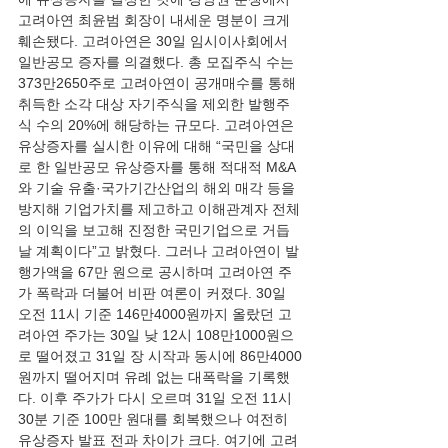
고려아연 최윤범 회장이 내세운 명분이 크게 
훼손됐다. 고려아연은 30일 임시이사회에서 
일반공모 증자를 의결했다. 총 모집주식 수는 
373만2650주로 고려아연이 공개매수를 통해 
취득한 소각 대상 자기주식을 제외한 발행주
식 수의 20%에 해당하는 규모다. 고려아연은 
유상증자를 실시한 이유에 대해 “국민을 상대
로 한 일반공모 유상증자를 통해 적대적 M&A
와 기술 유출·국가기간산업의 해외 매각 등을 
방지해 기업가치를 제고하고 이해관계자 전체
의 이익을 보고해 진정한 국민기업으로 거듭
날 계획이다”고 밝혔다. 그러나 고려아연이 발
행가액을 67만 원으로 공시하며 고려아연 주
가 폭락과 더불어 비판 여론이 커졌다. 30일 
오전 11시 기준 146만4000원까지 올랐던 고
려아연 주가는 30일 낮 12시 108만1000원으
로 떨어졌고 31일 장 시작과 동시에 86만4000
원까지 떨어지며 유례 없는 대폭락을 기록했
다. 이후 주가가 다시 오르며 31일 오전 11시
30분 기준 100만 원대를 회복했으나 여전히 
유상증자 발표 전과 차이가 크다. 여기에 고려