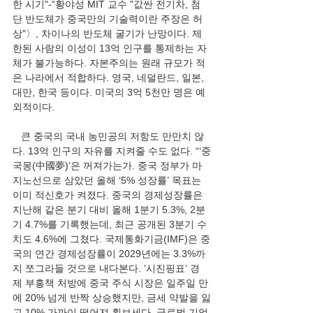
한 시기"-“황야성 MIT 교수 "값싼 전기차, 첨
단 반도체가 중국만의 기술력이란 주장은 허
상"〉, 차이나의 반도체 굴기가 난망이다. 제
한된 사람의 이성이 13억 인구를 통제하는 자
체가 불가능하다. 자본주의는 원래 규모가 적
은 나라에서 적합하다. 영국, 네덜란드, 일본, 
대만, 한국 등이다. 미국의 3억 5천만 명은 예
외적이다.
   큰 중국의 국내 농민공의 저항도 만만치 않
다. 13억 인구의 자유를 지켜줄 수도 없다. “‘중
국몽(中國夢)’은 꺼져가는가. 중국 정부가 마
지노선으로 삼았던 올해 ‘5% 성장률’ 목표는 
이미 적신호가 켜졌다. 중국의 경제성장률은 
지난해 같은 분기 대비 올해 1분기 5.3%, 2분
기 4.7%를 기록했는데, 최근 공개된 3분기 수
치도 4.6%에 그쳤다. 국제통화기금(IMF)은 중
국의 연간 경제성장률이 2029년에는 3.3%까
지 쪼그라들 것으로 내다본다. ‘시진핑표’ 경
제 부흥책 처방에 중국 주식 시장은 일주일 만
에 20% 넘게 반짝 상승했지만, 금세 약발을 잃
고 10% 가까이 떨어져 횡보세다. 글로벌 기업