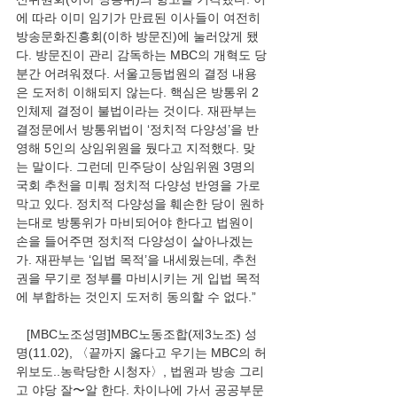
에 따라 이미 임기가 만료된 이사들이 여전히 
방송문화진흥회(이하 방문진)에 눌러앉게 됐
다. 방문진이 관리 감독하는 MBC의 개혁도 당
분간 어려워졌다. 서울고등법원의 결정 내용
은 도저히 이해되지 않는다. 핵심은 방통위 2
인체제 결정이 불법이라는 것이다. 재판부는 
결정문에서 방통위법이 ‘정치적 다양성’을 반
영해 5인의 상임위원을 뒀다고 지적했다. 맞
는 말이다. 그런데 민주당이 상임위원 3명의 
국회 추천을 미뤄 정치적 다양성 반영을 가로
막고 있다. 정치적 다양성을 훼손한 당이 원하
는대로 방통위가 마비되어야 한다고 법원이 
손을 들어주면 정치적 다양성이 살아나겠는
가. 재판부는 ‘입법 목적’을 내세웠는데, 추천
권을 무기로 정부를 마비시키는 게 입법 목적
에 부합하는 것인지 도저히 동의할 수 없다.”
   [MBC노조성명]MBC노동조합(제3노조) 성
명(11.02), 〈끝까지 옳다고 우기는 MBC의 허
위보도..농락당한 시청자〉, 법원과 방송 그리
고 야당 잘〜알 한다. 차이나에 가서 공공부문