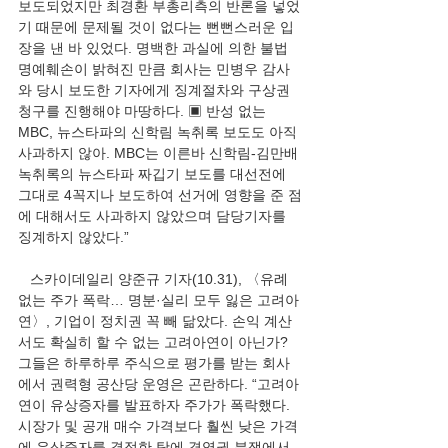
보도되었지만 최경환 부총리측의 반론을 넣었
기 때문에 문제될 것이 없다는 뻔뻔스러운 입
장을 낸 바 있었다. 명백한 과실에 의한 불법 
명예훼손이 밝혀진 만큼 회사는 민병우 감사
와 당시 보도한 기자에게 징계절차와 구상권 
청구를 진행해야 마땅하다. ▣ 반성 없는 
MBC, 뉴스타파의 신학림 녹취록 보도도 아직 
사과하지 않아. MBC는 이른바 신학림-김만배 
녹취록의 뉴스타파 짜깁기 보도를 대선전에 
그대로 4꼭지나 보도하여 선거에 영향을 준 점
에 대해서도 사과하지 않았으며 담당기자를 
징계하지 않았다.”
   스카이데일리 양준규 기자(10.31), 〈유례 
없는 주가 폭락… 명분·실리 모두 잃은 고려아
연〉, 기업이 정치권 꼭 빼 닮았다. 손익 계산
서도 확실히 할 수 없는 고려아연이 아닌가? 
그들은 하루하루 주식으로 평가를 받는 회사
에서 권력형 공산당 운영은 곤란하다. “고려아
연이 유상증자를 발표하자 주가가 폭락했다. 
시장가 및 공개 매수 가격보다 훨씬 낮은 가격
에 유상증자를 결정한 탓에 경영권 분쟁에서 