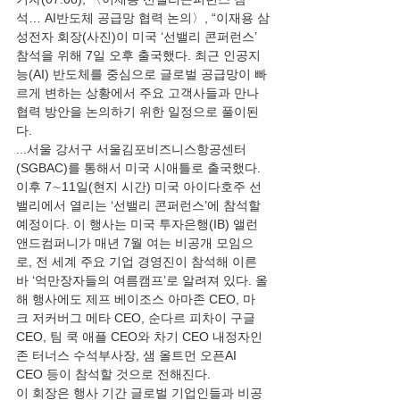
석… AI반도체 공급망 협력 논의〉, “이재용 삼
성전자 회장(사진)이 미국 ‘선밸리 콘퍼런스’ 
참석을 위해 7일 오후 출국했다. 최근 인공지
능(AI) 반도체를 중심으로 글로벌 공급망이 빠
르게 변하는 상황에서 주요 고객사들과 만나 
협력 방안을 논의하기 위한 일정으로 풀이된
다.
...서울 강서구 서울김포비즈니스항공센터
(SGBAC)를 통해서 미국 시애틀로 출국했다. 
이후 7∼11일(현지 시간) 미국 아이다호주 선
밸리에서 열리는 ‘선밸리 콘퍼런스’에 참석할 
예정이다. 이 행사는 미국 투자은행(IB) 앨런
앤드컴퍼니가 매년 7월 여는 비공개 모임으
로, 전 세계 주요 기업 경영진이 참석해 이른
바 ‘억만장자들의 여름캠프’로 알려져 있다. 올
해 행사에도 제프 베이조스 아마존 CEO, 마
크 저커버그 메타 CEO, 순다르 피차이 구글 
CEO, 팀 쿡 애플 CEO와 차기 CEO 내정자인 
존 터너스 수석부사장, 샘 올트먼 오픈AI 
CEO 등이 참석할 것으로 전해진다.
이 회장은 행사 기간 글로벌 기업인들과 비공