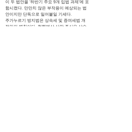
이 두 법안을 ‘하반기 주요 9개 입법 과제’에 포
함시켰다. 만만치 않은 부작용이 예상되는 법
안이지만 단독으로 밀어붙일 기세다.
주가누르기 방지법은 상속세 및 증여세법 개
정안의 별칭이다. 현행법상 상장 주식은 상속·
증여 시점에서 ‘이전 2개월’과 ‘이후 2개월’ 평
균 주가를 과표로 삼는다. 법에서 정한 주가순
자산비율(PBR)을 밑도는 상장주식은 과표를 
비상장주식처럼 ‘공정가치’로 바꾸는 것이 주
가누르기 방지법의 핵심 내용이다. 이소영 의
원 발의안은 PBR 0.8배 미만 상장사를 공정가
치 산출 대상으로 정하고 있다.”
    트루스데일리 황두형 칼럼니스트(07.05), 
〈점입가경 5·18 성역화 작업과 이재명의 공
포정치〉, 정치는 ‘공수래공수거’라는 원리를 
반도체 기업에서 배워야 할 때이다. 이재명과 
민주당은 민주주의 가치를 말하며 민주주의
의 기본인 표현의 자유를 억누르는 입법과 조
치를 끊임없이 반복한다. 문재인 정권에서 민
주당은 위헌적인 5·18 비방 금지법을 통과시
키고 위반 시 5년 이하의 징역 또는 5000만원 
이하의 벌금을 부과하도록 한다. 이재명과 민