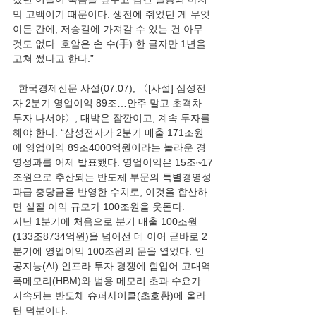
막 고백이기 때문이다. 생전에 쥐었던 게 무엇
이든 간에, 저승길에 가져갈 수 있는 건 아무 
것도 없다. 호암은 손 수(手) 한 글자만 1년을 
고쳐 썼다고 한다.”
  한국경제신문 사설(07.07), 〈[사설] 삼성전
자 2분기 영업이익 89조…안주 말고 초격차 
투자 나서야〉, 대박은 잠깐이고, 계속 투자를 
해야 한다. “삼성전자가 2분기 매출 171조원
에 영업이익 89조4000억원이라는 놀라운 경
영성과를 어제 발표했다. 영업이익은 15조~17
조원으로 추산되는 반도체 부문의 특별경영성
과급 충당금을 반영한 수치로, 이것을 합산하
면 실질 이익 규모가 100조원을 웃돈다.
지난 1분기에 처음으로 분기 매출 100조원
(133조8734억원)을 넘어선 데 이어 곧바로 2
분기에 영업이익 100조원의 문을 열었다. 인
공지능(AI) 인프라 투자 경쟁에 힘입어 고대역
폭메모리(HBM)와 범용 메모리 초과 수요가 
지속되는 반도체 슈퍼사이클(초호황)에 올라
탄 덕분이다.