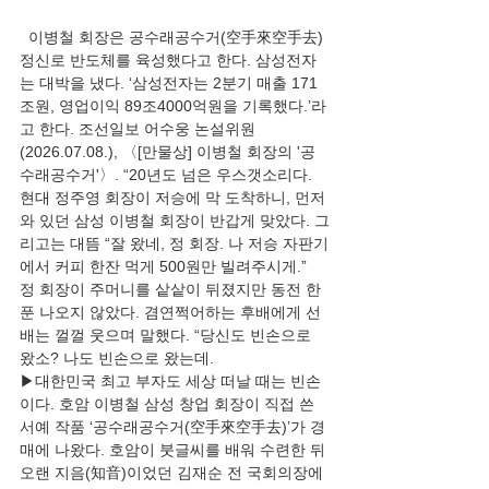
  이병철 회장은 공수래공수거(空手來空手去) 
정신로 반도체를 육성했다고 한다. 삼성전자
는 대박을 냈다. ‘삼성전자는 2분기 매출 171
조원, 영업이익 89조4000억원을 기록했다.’라
고 한다. 조선일보 어수웅 논설위원
(2026.07.08.), 〈[만물상] 이병철 회장의 '공
수래공수거'〉. “20년도 넘은 우스갯소리다. 
현대 정주영 회장이 저승에 막 도착하니, 먼저 
와 있던 삼성 이병철 회장이 반갑게 맞았다. 그
리고는 대뜸 “잘 왔네, 정 회장. 나 저승 자판기
에서 커피 한잔 먹게 500원만 빌려주시게.” 
정 회장이 주머니를 샅샅이 뒤졌지만 동전 한 
푼 나오지 않았다. 겸연쩍어하는 후배에게 선
배는 껄껄 웃으며 말했다. “당신도 빈손으로 
왔소? 나도 빈손으로 왔는데.
▶대한민국 최고 부자도 세상 떠날 때는 빈손
이다. 호암 이병철 삼성 창업 회장이 직접 쓴 
서예 작품 ‘공수래공수거(空手來空手去)’가 경
매에 나왔다. 호암이 붓글씨를 배워 수련한 뒤 
오랜 지음(知音)이었던 김재순 전 국회의장에