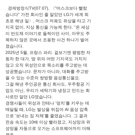
  경제방정식TV(07.07), 〈"머스크보다 빨랐
습니다" 가전 회사인 줄 알았던 LG가 세계 최
초로 해낸 일〉, 머스크 저궤도 위상을 타고 기
지국 없이, 지상 통신을 가능케 한다. “온 세상
이 반도체 이야기로 들썩이던 사이, 아무도 주
목하지 않은 곳에서 조용한 사건 하나가 벌어
졌습니다.
2025년 5월, 프랑스 파리. 겉보기엔 평범한 자
동차 한 대가, 땅 위의 어떤 기지국도 거치지 
않고 오직 위성만으로 목소리를 주고받는 데 
성공했습니다. 문자가 아니라, 대화를 주고받
을 수 있는 수준의 쌍방향 음성통신을요.
그걸 해낸 주인공은 통신 회사도, 우주항공 기
업도 아닌, 우리가 세탁기와 냉장고 만드는 회
사로만 알던 LG였습니다.
경쟁사들이 위성과 안테나 '덩치'를 키우는 데 
매달릴 때, LG는 발상을 뒤집어 AI 음성 압축
으로 '보내는 짐 자체'를 줄였습니다. 그 결과 
전송 속도는 10배 이상 빨라졌고, 지상망과 위
성망을 자동으로 오가는 소프트웨어까지 더해
졌죠.