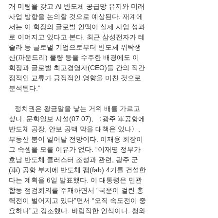
개 미팅을 갖고 AI 반도체 공급망 유지와 미래 
사업 방향을 논의할 것으로 예상된다. 재계에
서는 이 회장의 글로벌 인맥이 실제 사업 성과
로 이어지고 있다고 본다. 최근 삼성전자가 테
슬라 등 글로벌 기업으로부터 반도체 위탁생
산(파운드리) 물량 등을 수주한 배경에도 이 
회장과 글로벌 최고경영자(CEO)들 간의 직간
접적인 교류가 긍정적인 영향을 미친 것으로 
분석된다.”
   정치권은 왕금알을 낳는 거위 배를 가르고 
싶다. 문화일보 사설(07.07), 〈광주 軍공항에 
반도체 공장, 안보 공백 막을 대책은 있나〉, 
부동산 붐이 일어날 전망이다. 이재용 회장이 
그 속셈을 모를 이유가 없다. “이재명 정부가 
호남 반도체 클러스터 조성과 관련, 광주 군
(軍) 공항 부지에 반도체 팹(fab) 4기를 건설한
다는 계획을 6일 발표했다. 이 대통령은 민관 
합동 점검회의를 주재하면서 “국운이 걸린 총
력전이 벌어지고 있다”면서 “오직 속도전이 중
요하다”고 강조했다. 바람직한 인식이다. 청와