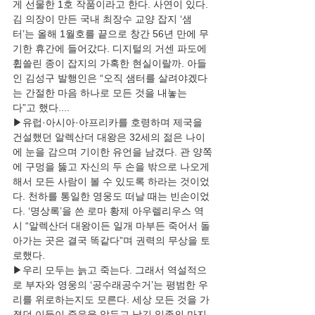
게 선물한 1호 작품이라고 한다. 사연이 있다. 
김 의장이 만든 국내 최장수 교양 잡지 ‘샘
터’는 올해 1월호를 끝으로 창간 56년 만에 무
기한 휴간에 들어갔다. 디지털의 거센 파도에 
휩쓸린 종이 잡지의 가혹한 현실이랄까. 아들
인 김성구 발행인은 “오직 샘터를 살려야겠다
는 간절한 마음 하나로 모든 것을 내놓는
다”고 했다....
▶유럽·아시아·아프리카를 호령하며 제국을 
건설했던 알렉산더 대왕은 32세의 젊은 나이
에 눈을 감으며 기이한 유언을 남겼다. 관 양쪽
에 구멍을 뚫고 자신의 두 손을 밖으로 나오게 
해서 모든 사람이 볼 수 있도록 하라는 것이었
다. 천하를 통일한 영웅도 떠날 때는 빈손이었
다. ‘명상록’을 쓴 로마 황제 아우렐리우스 역
시 “알렉산더 대왕이든 일개 마부든 죽어서 돌
아가는 곳은 결국 똑같다”며 권력의 무상을 토
로했다.
▶우리 모두는 늙고 죽는다. 그래서 역설적으
로 부자와 영웅의 ‘공수래공수거’는 평범한 우
리를 위로하는지도 모른다. 세상 모든 것을 가
졌던 이들이 죽음을 앞두고 남긴 일종의 마지