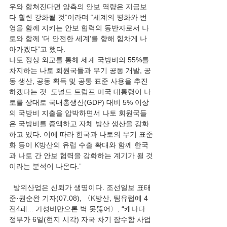
우와 합쳐진다면 양측의 안보 역량은 지금보
다 훨씬 강화될 것”이라며 “세계의 평화와 번
영을 함께 지키는 안보 협력의 동반자로서 나
토와 함께 ‘더 안전한 세계’를 향해 힘차게 나
아가겠다”고 했다.
나토 정상 외교를 통해 세계 국방비의 55%를 
차지하는 나토 회원국들과 무기 공동 개발, 공
동 생산, 공동 획득 및 공통 표준 사용을 추진
하겠다는 것. 도널드 트럼프 미국 대통령이 나
토를 상대로 국내총생산(GDP) 대비 5% 이상
의 국방비 지출을 압박하면서 나토 회원국들
은 국방비를 증액하고 자체 방산 생산을 강화
하고 있다. 이에 따라 한국과 나토의 무기 표준
화 등이 K방산의 유럽 수출 확대와 함께 한국
과 나토 간 안보 협력을 강화하는 계기가 될 것
이라는 분석이 나온다.”
  방위산업은 신뢰가 생명이다. 조선일보 표태
준·권순완 기자(07.08), 〈K방산, 팀유럽에 4
전4패... 가성비만으론 벽 못뚫어〉, “캐나다 
정부가 6일(현지 시각) 자국 차기 잠수함 사업 