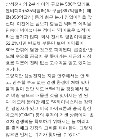
삼성전자의 2분기 이익 규모는 580억달러로 
엔비디아(535억달러)와 구글(397억달러), 애
플(358억달러) 등의 최근 분기 영업이익을 앞
선다. 이전에는 넘보기 힘들던 빅테크 이익을 
단숨에 넘어섰다는 점에서 ‘경이로운 실적’이
라는 평가가 많다. 회사 전체의 영업이익률은 
52.2%지만 반도체 부문만 보면 이익률이 
80% 안팎에 달한 것으로 파악된다. 급증한 반
도체 수요를 공급이 못 쫓아가는 지금의 시장 
흐름 덕분에 전례 없는 고수익을 얻고 있다는 
얘기다.
그렇지만 삼성전자는 지금 안주해서는 안 되
고, 안주할 수도 없는 경쟁 환경에 처해 있다. 
불과 얼마 전만 해도 HBM 개발 경쟁에서 밀
려 벼랑 끝으로 내몰린 것을 잊어서는 안 된
다. 메모리 분야만 해도 SK하이닉스라는 강력
한 경쟁자가 있고 미국 마이크론과 중국 창신
메모리(CXMT) 등의 추격이 거센 상황이다. 초
격차 경쟁력을 확보하기 위해서는 늘 허리띠
를 졸라매고 긴장의 고삐를 좨야 한다. 그렇지 
않으면 언제든 위기가 찾아올 수 있다.”