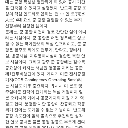
대는 공항 특성상 평탄화가 돼 있어 공사 기간
을 단축할 수 있다고 설명했다. 반도체 공장 조
성의 핵심 인프라로 꼽히는 ‘전·수·인·토’(電水
人土) 4대 요소 중 당장 결정할 수 있는 부지 
선정부터 실행한 셈이다.
문제는, 군 공항 이전이 결코 간단한 일이 아니
라는 사실이다. 군 공항은 어떤 경우에도 양보
할 수 없는 국가안보의 핵심 인프라이고, 군 공
항은 활주로 외에도 전투기, 탄약고, 정비시
설, 방공시설, 지휘통제시설이 결합된 복합 안
보 시설이다. 그리고 광주 군 공항에는 갈수록 
중요성이 커지는 서남권 영공을 지키는 공군 
제1전투비행단이 있다. 게다가 미군 전시증원
기지(COB·Contingency Operating Base)라
는 사실도 매우 중요하다. 유사시 미 본토 및 
주일미군 전력이 전개되는 핵심 거점이자 일
본 오키나와 가데나 공군기지의 지원 기지 역
할도 한다. 분명한 대안 공항이 완공되고 작동
되기 전에는 포기할 수 없는 기능이다. 반도체 
공장 속도전에 밀려 졸속으로 추진되면 심각
한 안보 공백은 물론 동맹 갈등도 부르게 된다.
광주 군 공항 이전은 2014년 10월 당시 광주