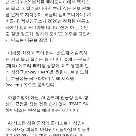
년 스페이스X 본사를 캘리포니아에서 텍사스
로 옮길 때 캘리포니아의 뿌리 깊은 진보 문화
를 문제로 지적했다. 버클리 캘리포니아대(UC
버클리) 정부연구소가 2020년 진행한 여론조
사에선 캘리포니아를 떠나고 싶어 하는 주민 
중 절반 정도가 ‘정치와 문화’도 이주를 고민하
게 만드는 이유로 꼽았다.”
  이재용 회장이 목이 탄다. 반도체 기술특허
는 서로 물고 물리는 형국이다. 설계·파운드리
(제작)·메모리·패키징 공정이 속도·통합의 턴
키 심장(Turnkey Heart)을 원한다. AI 반도체
는 효율성을 극대화하기 위해 시스템
(system) 쪽으로 움직인다.
  하청기업이 아닌, AI 반도체 전공정 질적 향
상과 균형을 잡는 것은 쉽지 않다. TSMC·SK 
하이닉스는 변신을 해야 하는 시기이다.
  AI 시스템 칩은 공장의 클러스트가 생명이
다. 이재용 회장이 바빠진다. 동아일보 이동훈 
기자(07.08), 〈이재용 선밸리콘퍼런스 참