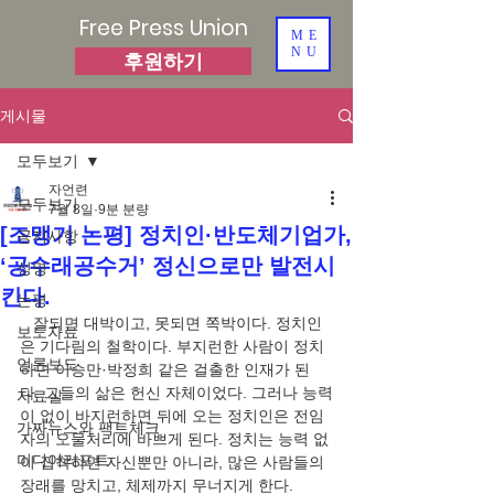
Free Press Union
ME
NU
후원하기
게시물
모두보기
자언련
모두보기
7월 8일
9분 분량
[조맹기 논평] 정치인·반도체기업가,
공지사항
‘공수래공수거’ 정신으로만 발전시
성명
킨다.
논평
   잘되면 대박이고, 못되면 쪽박이다. 정치인
보도자료
은 기다림의 철학이다. 부지런한 사람이 정치
언론보도
하면 이승만·박정희 같은 걸출한 인재가 된
다. 그들의 삶은 헌신 자체이었다. 그러나 능력
자료실
이 없이 바지런하면 뒤에 오는 정치인은 전임
가짜뉴스와 팩트체크
자의 오물처리에 바쁘게 된다. 정치는 능력 없
미디어리포트
이 집착하면 자신뿐만 아니라, 많은 사람들의 
장래를 망치고, 체제까지 무너지게 한다.