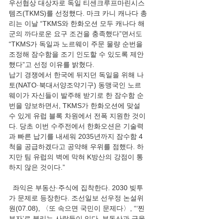
우선협상 대상자로 독일 티센크루프마린시스
템즈(TKMS)를 선정했다. 마크 카니 캐나다 총
리는 이날 “TKMS와 한화오션 모두 캐나다 해
군의 까다로운 요구 조건을 충족했다”면서도 
“TKMS가 독일과 노르웨이 주문 물량 순번을 
조정해 잠수함을 조기 인도할 수 있도록 제안
했다”고 선정 이유를 밝혔다.
납기 경쟁에서 한국에 뒤지던 독일을 위해 나
토(NATO·북대서양조약기구) 동맹국인 노르
웨이가 자신들이 발주해 받기로 한 잠수함 순
번을 양보하면서, TKMS가 한화오션에 맞설 
수 있게 유럽 블록 차원에서 전폭 지원한 것이
다. 당초 이번 수주전에서 한화오션은 기술력
과 빠른 납기를 내세워 2035년까지 잠수함 4
척을 공급하겠다고 공약해 우위를 점했다. 하
지만 팀 유럽의 벽에 막혀 K방산의 강점이 통
하지 않은 것이다.”
  좌익은 부동산·주식에 집착한다. 2030 빚투
가 문제로 등장한다. 조선일보 선우정 논설위
원(07.08), 〈또 속으면 국민이 문제다〉, “‘찐
부자’로 불리는 사람들이 있다. 부동산과 금융 