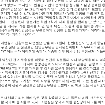
별 산정해야 한다"고 판결한 뒤 비난 여론이 일자 "사법권 독립 훼손"이
"고 해명했다. 하지만 이 판결은 기업의 손해배상 청구를 사실상 봉쇄한 
 연대책임을 물어온 그간의 판례와 달리 공장 점거 조합원까지 보호한 
행태가 아닐 수 없다. 오죽하면 경제 6단체가 "산업 현장을 무법 천지로
서 대법원 전원합의체는 지난달 "취업규칙을 근로자에게 불이익하게 변경할
한다"고 판결했다. 종전에는 취업규칙이 '사회 통념상 합리성'만 있으면
권'을 내세워 기존 판례를 45년 만에 뒤집고 노동계 손을 들어준 것이다
기상여금의 통상임금성을 무분별하게 인정한 것도 마찬가지다. 이러다 보니
핀다"는 지적이 나온다.”
관위 위원 전원 및 전산보안 담당공무원을 감사원법위반죄, 직무유기죄로 고발
가? 이는 국가 이적죄에 속한다. 이승만 정부 당시(3·15 부정선거) 이들에
요구하였다. 이에 대해 중앙선관위 노태악 위원장과 김필곤, 김창보, 이승택
23년 6월 2일 회의를 개최한 후 감사원 요구에 불응하기로 결정하였고, 그
녀 특혜채용 의혹에 한해 감사를 수용하겠다고 하였다....중앙선관위 전
킹이 있었다는 통보를 받고도 아무런 조치를 취하지 않았고 국정원의 보
으로로 방임·포기함으로써 직무를 수행하지 않았는 바, 이는 형법 제12
중앙선관위 전원과 전산보안 담당공무원을 고발하기로 하고 오늘 서울지중
할 국가’에 동조할 수 있다. 그 본심은 중국과 북한 공산당에 나라를 바치