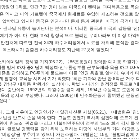
사망원인 1위로, 연간 7만 명이 넘는 미국인이 펜타닐 과다복용으로 목숨
 멕시코 마약 카르텔이 중국에서 원재료를 수입해 제조하는 것으로 알려
 압박하고 있지만 중국은 인권·대만 문제 등과 관련한 미국의 공격이 있
내 펜타닐 유통이 늘어난다는 분석이다. 이러한 중국과 미국의 갈등을 ‘신
 얘기가 아니다. 한때 ‘마약 청정국’으로 불리던 우리나라도 더 이상 마약
안전처에 따르면 전국 34개 하수처리장에서 시료를 채취해 분석한 결과
. 엑스터시가 검출된 하수처리장도 지난해 27곳에 달했다.”
카이데일리 장혜원 기자(06.22), 〈86운동권이 장악한 대치동 학원가〉
외를 받게 하자 중2 딸이 박정희·전두환정부를 군부독재라 욕을 하고 DJ
즘을 찬양하고 PC주의에 물드는데 이를 ‘인권 옹호’로 알더라. 슈퍼카 
 빨갱이 교육을 시켜서 기가 막혔다.”최근 기자와 만난 한 8학군 거주 
울 강남구 대치동 학원가의 실상이다. 학벌 사다리의 최정점을 목표로 ‘대
년대 중반이다. 1992년의 학원수강 금지 해제, 1994년 수능제도 도입에
육의 성지로 부상했다. 그러자 1980년대 민주화운동에 참여했던 운동권
다.”
대법원 반드시 손을 봐야 한다. 그들도 언젠가 역사의 심판대에 오르게 된다
원이 '친노조' 판결을 내리고 더불어민주당이 정부의 '노조 회계 감시'를 
들이 글로벌 경쟁력을 갖기 위해 노력하는 마당에 사법부와 거대 야당은 
'비정상'을 부추기고 있으니 개탄스럽다. 대법원은 15일 "불법파업에 