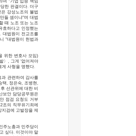
라며 "기업 입증 책임
황당한 판결이다. 더구
것은 강성노조의 불법
 만들 셈이냐"며 대법
 때 노조 또는 노조
 유효하다고 인정했는
. 대법원이 전교조를 
 "대법원이 헌법과 
〉, 그게 ‘없어져야 
게 사형을 명했다.  
, 정은숙, 조병현, 
 후 선관위에 대한 비
산보안 담당공무원은 
안 점검 요청도 거부
2조의 직무유기죄에 
앙지검에 고발장을 제
고 싶다. 이것이야 말