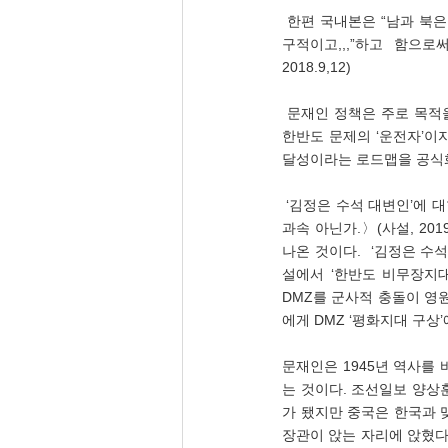
 한편 국내본은 “남과 북은 정전협정체결 65년이 되는 ‘올해에 종전을 선언하고’ 정전협정을 평화협정으로 전환하며 항
구적이고,,,”하고 함으로
2018.9,12) 
 문재인 정책은 주로 목적을 정하고, 갖가지 수단을 사용하는 것이 습관화되었다. 그는 2018년 9월 26일 유엔연설에서 
한반도 문제의 ‘운전자’이
달성이라는 로드맵을 공식화
 ‘김정은 수석 대변인’에 대한 논평을 할 필요가 없이 현실로 다가왔다.  〈北 미사일 쏘아대는데 ‘DMZ 평화지대 구상’은 
과속 아닌가.〉(사설, 2019
나온 것이다.  ‘김정은 
설에서 ‘한반도 비무장지대
DMZ를 군사적 충돌이 영
에게 DMZ ‘평화지대 구상
문재인은 1945년 역사를 
는 것이다. 조선일보 양상훈
가 됐지만 중국은 한국과 
장관이 앉는 자리에 앉혔다