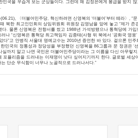
대한민국을 우습게 보는 군상들이다. 그런데 왜 김정은에게 봉급을 받지 않
  
 때 북한 최고인민회의 상임위원회 위원장 김영남을 앞에 놓고 “제가 존
다. 물론 신영복은 전향서를 썼고 1988년 가석방됐으나 통혁당에 가입한
러나 “신영복은 통혁당 최고책임자 김종태(사형 뒤 북에서 ‘공화국 영웅’
다”고 안병직 서울대 명예교수는 2010년 증언한 바 있다. 겉으론 민
한민국의 정통성과 정당성을 부정했던 신영복을 86그룹과 문 정권은 ‘선
 사실까지 알고 나면 국민은 더불어민주당이라는 그 이름을 다신 아무렇지
게 포퓰리즘을 드러내는 이재명이 낫다 싶어지기까지 한다. 글로벌 세상
하는 단순 무식함이 너무나 노골적으로 드러나서다.”