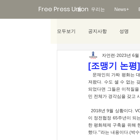
Free Press Union
홈
우리는
News+
모두보기
공지사항
성명
자언련
2023년 6월
미디어리포트
[조맹기 논평
   문재인의 가짜 평화는 대한민국을 ‘태어나지 말아야 할 국가’로 만들어가고 있었다. 그 후 국내 현상은 많은 변화를 가
져왔다. 수도 셀 수 없는 
되었다면 그들은 이적질을 한
민 전체가 경각심을 갖고 
  2018년 9월 상황이다. VOA(Voice of America)에 다르면, “이날 유엔이 공개한 판문점선언 영문본의 3조 3항에는 ‘남북
이 정전협정 65주년이 되
한 평화체제 구축을 위해 한
했다.’”라는 내용이다.(박수현, 