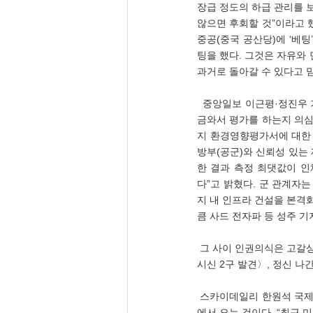
장급 정도의 하급 관리를 보
않으면 후회할 것”이라고 했
중공(중국 공산당)에 ‘베팅
팅을 했다. 그것은 자유와 
과거로 돌아갈 수 있다고 믿
  중앙일보 이근평·정진우 기자(06.21), 〈사드 전자파 ‘6년 괴담’…뚜껑 열어보니 기준치의 0.19%〉, 그 때는 뭐하고, 지
금와서 평가를 하는지 의심스
지 환경영향평가서에 대한 
방부(공군)와 신뢰성 있는
한 결과 측정 최댓값이 인
다”고 밝혔다. 군 관계자
지 내 인프라 건설을 본격화
큼 사드 전자파 등 성주 기
 그 사이 인권의식은 고갈상태이다. ‘소돔과 고무라성’을 뺌친다. 조선일보 김경필 기자(06.22), 〈사라진 신생사 2000명, 
시신 2구 발견〉, 정신 나
 스카이데일리 한원석 국제문화체육부 선임기자(06.21), 〈마약 방치하면 나라 망한다〉, 그 마약은 대부분 북한과 중국
에서 오는 것이다. “최근