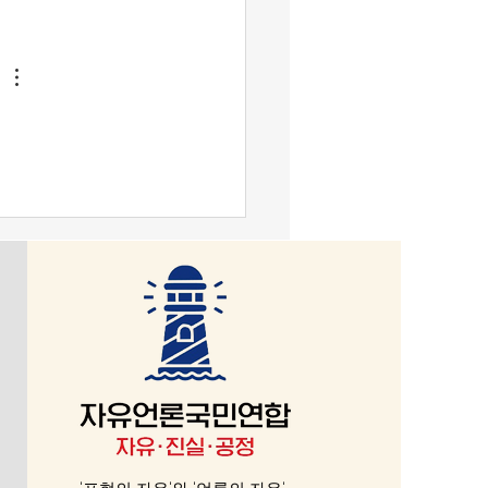
반미, 군 해체이다. 헌법정신
이라면, 반헌법은 악이 된다.
 “악(惡)은 보편적으로 자기
인 존재로 표현된다.”(Evil
neral is self-centred being for