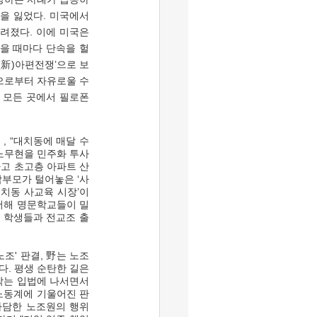
을 잃었다. 미국에서 
졌다. 이에 미국은 
을 때마다 단속을 헐
(新)아편전쟁’으로 보
으로부터 자유로울 수 
 모든 곳에서 필로폰
, “대치동에 매달 수
·노무현을 민주화 투사
타고 초고층 아파트 산
학부모가 털어놓은 ‘사
치동 사교육 시장’이 
 더해 명문학교들이 밀
 학생들과 전교조 출
. 평생 순탄한 길은 
막는 입법에 나서면서 
노동계에 기울어진 판
가담한 노조원의 행위 