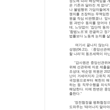
정도에 따라 배상책임을 개
은 기존과 달라진 게 없다
나 불법행위 가담자들에게
쟁의를 조장하는 무책임한 
원을 작심 비판했겠나. 앞
원 과반수 동의를 얻어야 
데, 느닷없이 '집단적 동의
'합법노조'로 판결하고 정
법률보다 노동계 눈치를 살
     여기서 끝나지 않는다. 대법원이 관활하는 대법원은 답을 해야 한다. 한변(한반도 인권과 통일을 위한 변호사 모임) 
성명(06.21), 〈중앙선
할 나라’의 동조세력이 아닌
     “감사원은 중앙선관위에 박찬진 전 사무총장을 비롯해 선관위 직원들의 자녀 부당채용 비리 의혹과 관련하여 감사를 
위해 선관위에 자료 제출을 
조성대, 박순영 위원은 20
난이 거세어지자 고위직 자
국정원으로부터 북한의 해
하는 등 직무수행을 의식적
해당한다. 이에 한변은 
출한다.” 
     ‘정전협정을 평화협정으로 대체하고’라는 말에 많은 것을 함축하고 있다. 물론 대법원, 선관위도 민주노총과 민주당이 
도와주는 ‘태어나지 말아야 