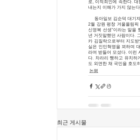
로, 이적죄인에 속한다. 
내는지 이해가 가지 않는다.
     동아일보 김순덕 대기자(06.21), 〈더불어민주당, 혁신하려면 신영복의 ‘더불어’부터 떼라〉, “문 전 대통령은 2018년 
2월 강원 평창 겨울올림픽
신영복 선생”이라는 말을 했
년 거짓말했던 사람이다. 그
카 김질락으로부터 지도받았
실은 인민혁명을 꾀하며 대
라며 받들어 모셨다. 이런
다. 차라리 쨍하고 유치하
도 외면한 채 국민을 호도
논평
최근 게시물