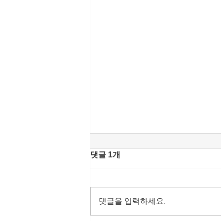
[조맹기 논평] 혐오가 놀이가
댓글 1개
된 시대, ‘말리는 시누이’가 되
자.
‘말리는 시누이’도 못하는 시대가
되었다. 〈‘수사부 장관’이 된 행안
댓글을 입력하세요.
장관‘〉이 된다. 이게 말이 되는 소
리인가? 공산국가·전체주의·경찰