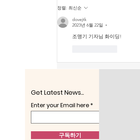
국가 아니면 자유주의·시장경제의
정렬:
최신순
국가에서는 있을 수 없는 일이다.
dovejtk
공산주의에 걸신이 들린 86 운동
2023년 6월 22일
•
권 세력임에 틀림이 없다. 이 나라
가 이렇게 발전된 것은 제헌헌법
조맹기 기자님 화이딩!
때문이다. 이승만·안재홍은 미국
좋아요
답글
통이고, 안재홍은 일본에
Get Latest News...
Enter your Email here
구독하기