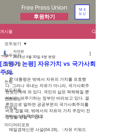
Free Press Union
ME
NU
후원하기
게시물
모두보기
자언련
모두보기
2023년 4월 30일
4분 분량
[조맹기 논평] 자유가치 vs 국가사회
공지사항
주의.
성명
   尹 대통령은 밖에서 자유의 가치를 포효했
논평
다. 그러나 국내는 자유가 아니라, 국가사회주 
보도자료
완성단계에 와 있다. 국민의 삶은 팍팍해질 뿐 
아니라, 퍼주기하는 정부만 바라보고 있다. 결
언론보도
론적으로 말하면 공공부문의 국가사회주의를 
자료실
바로 잡을 때, 밖에서의 자유의 가치 주장이 진
가짜뉴스와 팩트체크
정성을 얻을 수 있다. 
미디어리포트
   매일경제신문 사설(04.28), 〈자유 키워드