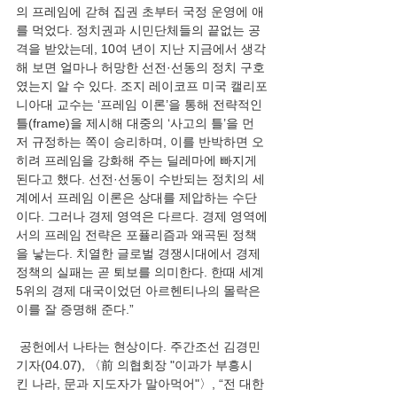
의 프레임에 갇혀 집권 초부터 국정 운영에 애
를 먹었다. 정치권과 시민단체들의 끝없는 공
격을 받았는데, 10여 년이 지난 지금에서 생각
해 보면 얼마나 허망한 선전·선동의 정치 구호
였는지 알 수 있다. 조지 레이코프 미국 캘리포
니아대 교수는 ‘프레임 이론’을 통해 전략적인 
틀(frame)을 제시해 대중의 ‘사고의 틀’을 먼
저 규정하는 쪽이 승리하며, 이를 반박하면 오
히려 프레임을 강화해 주는 딜레마에 빠지게 
된다고 했다. 선전·선동이 수반되는 정치의 세
계에서 프레임 이론은 상대를 제압하는 수단
이다. 그러나 경제 영역은 다르다. 경제 영역에
서의 프레임 전략은 포퓰리즘과 왜곡된 정책
을 낳는다. 치열한 글로벌 경쟁시대에서 경제 
정책의 실패는 곧 퇴보를 의미한다. 한때 세계 
5위의 경제 대국이었던 아르헨티나의 몰락은 
이를 잘 증명해 준다.”
 공헌에서 나타는 현상이다. 주간조선 김경민 
기자(04.07), 〈前 의협회장 "이과가 부흥시
킨 나라, 문과 지도자가 말아먹어"〉, “전 대한