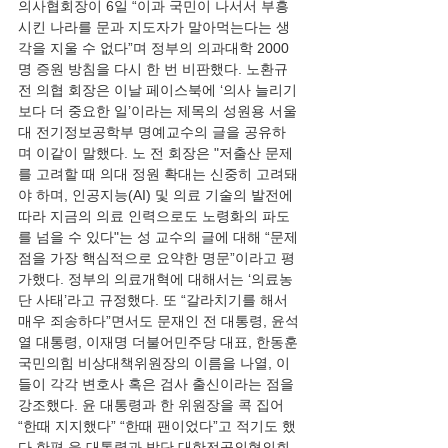
의사협회장이 6일 “이과 국민이 나서서 부흥
시킨 나라를 문과 지도자가 말아먹는다는 생
각을 지울 수 없다”며 정부의 의과대학 2000
명 증원 방침을 다시 한 번 비판했다. 노환규 
전 의협 회장은 이날 페이스북에 ‘의사 늘리기
보다 더 중요한 일’이라는 제목의 성원용 서울
대 전기정보공학부 명예교수의 글을 공유하
며 이같이 말했다. 노 전 회장은 "저출산 문제
를 고려할 때 의대 정원 확대는 신중히 고려돼
야 하며, 인공지능(AI) 및 의료 기술의 발전에 
따라 지금의 의료 인력으로도 노령화의 파도
를 넘을 수 있다"는 성 교수의 글에 대해 “문제
점을 가장 핵심적으로 요약한 명문”이라고 평
가했다. 정부의 의료개혁에 대해서는 ‘의료농
단 사태’라고 규정했다. 또 “갈라치기를 해서 
매우 죄송하다”면서도 문재인 전 대통령, 윤석
열 대통령, 이재명 더불어민주당 대표, 한동훈 
국민의힘 비상대책위원장의 이름을 나열, 이
들이 각각 변호사 혹은 검사 출신이라는 점을 
강조했다. 윤 대통령과 한 위원장을 콕 집어 
“한때 지지했다” “한때 팬이었다”고 적기도 했
다.한편 윤 대통령과 박단 대한전공의협의회