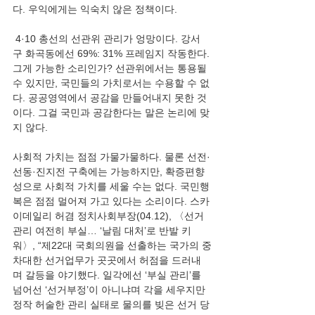
다. 우익에게는 익숙치 않은 정책이다.
 4·10 총선의 선관위 관리가 엉망이다. 강서
구 화곡동에선 69%: 31% 프레임지 작동한다. 
그게 가능한 소리인가? 선관위에서는 통용될 
수 있지만, 국민들의 가치로서는 수용할 수 없
다. 공공영역에서 공감을 만들어내지 못한 것
이다. 그걸 국민과 공감한다는 말은 논리에 맞
지 않다.
사회적 가치는 점점 가물가물하다. 물론 선전·
선동·진지전 구축에는 가능하지만, 확증편향
성으로 사회적 가치를 세울 수는 없다. 국민행
복은 점점 멀어져 가고 있다는 소리이다. 스카
이데일리 허겸 정치사회부장(04.12), 〈선거
관리 여전히 부실… ‘날림 대처’로 반발 키
워〉, “제22대 국회의원을 선출하는 국가의 중
차대한 선거업무가 곳곳에서 허점을 드러내
며 갈등을 야기했다. 일각에선 ‘부실 관리’를 
넘어선 ‘선거부정’이 아니냐며 각을 세우지만 
정작 허술한 관리 실태로 물의를 빚은 선거 당