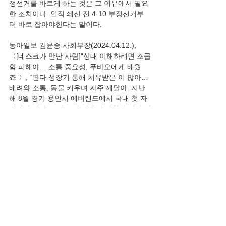
정선거를 바르게 하는 것은 그 이유에서 필요
한 조치이다. 인적 쇄신 전 4·10 부정선거부
터 바로 잡아야한다는 말이다.
동아일보 김윤종 사회부장(2024.04.12.), 
〈[데스크가 만난 사람]“상대 이해하려면 조급
함 피해야… 소통 중요성, 푸바오에게 배웠
죠”〉, “판다 성장기 통해 치유받은 이 많아… 
배려와 소통, 동물 키우며 자주 깨달아. 지난
해 8월 경기 용인시 에버랜드에서 국내 첫 자
연번식 판다 ‘푸바오’와 사육사 강철원 씨가 판
다 방사장 내 유리를 사이에 두고 마주 보고 있
다. 강 씨는 마음 기댈 곳이 없는 각박한 현실
에서 순수한 판다의 성장기를 통해 치유를 얻
는 사람이 많다고 했다. 지난해 8월 경기 용인
시 에버랜드에서 국내 첫 자연번식 판다 ‘푸바
오’와 사육사 강철원 씨가 판다 방사장 내 유리
를 사이에 두고 마주 보고 있다. 강 씨는 마음 
기댈 곳이 없는 각박한 현실에서 순수한 판다
의 성장기를 통해 치유를 얻는 사람이 많다고 
했다. 에버랜드 제공.《자이언트 판다 ‘푸바오
(福寶)’를 실은 화물기가 3일 중국 청두 솽류