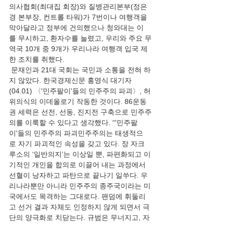
의사협회(최대집 회장)와 질병관리본부(정은
경 본부장, 컨트롤 타워)가 7번이나 여행객을 
막아달라고 정부에 건의했으나 청와대는 이
를 무시하고, 환자수를 늘렸고, 우리와 주요 무
역국 10개 중 9개가 우리나라 여행객 입국 제
한 조치를 취했다.           
 문재인과 21대 국회는 국민과 소통을 전혀 하
지 않았다. 한국경제신문 홍영식 대기자
(04.01) 〈'민주팔이'들의 민주주의 파괴〉, 허
위의식의 이데올로기 작동한 것이다. 86운동
권 세력은 선전, 선동, 진지전 구축으로 민주주
의를 이룩할 수 있다고 생각했다. “'민주팔
이'들의 민주주의 파괴민주주의는 태생적으
로 자기 파괴적인 속성을 갖고 있다. 장 자크 
루소의 ‘일반의지’는 이상일 뿐, 파편화되고 이
기적인 개인을 합의로 이끌어 내는 과정에서 
선혈이 낭자하고 파탄으로 끝나기 일쑤다. 우
리나라뿐만 아니라 민주주의 종주국이라는 미
국에서도 목격하는 그대로다. 팬덤에 휘둘리
고 선거 결과 자체도 인정하지 않게 되면서 극
단의 양극화로 치닫는다. 규범은 무너지고, 자