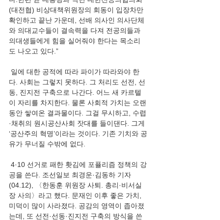
(대전협) 비상대책위원장의 회동이 입장차만 
확인하고 끝난 가운데, 선배 의사인 의사단체
와 의대교수들이 결속력을 다져 전공의들과 
의대생들에게 힘을 실어줘야 한다는 목소리
도 나오고 있다.”
 일에 대한 공적에 따라 파이가 따라와야 한
다. 사회는 그렇지 못하다. 그 처리도 선전, 선
동, 진지전 구축으로 나간다. 어느 새 카르텔
이 자리를 차지한다. 물론 사회적 가치는 오랜 
동안 쌓여온 결과물이다. 그걸 무시하고, 수렵
·채취의 원시공산사회 잣대를 들이댄다. 그게 
‘공산주의 혁명’이라는 것이다. 기존 기치와 공
유가 무너질 수밖에 없다.
 4·10 선거로 패한 홧김에 포퓰리즘 정책의 강
공을 쓴다. 조선일보 최경운·김동하 기자
(04.12), 〈한동훈 위원장 사퇴. 총리·비서실
장 사의〉라고 했다. 문재인 이후 좋은 가치, 
미덕이 많이 사라졌다. 공감의 영역이 좁아졌
는데, 또 선전·선동·진지전 구축의 방식을 쓴