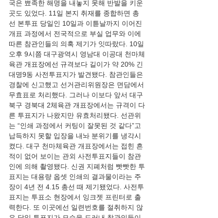
국은 뾰족한 해명을 내놓지 못해 반발을 키운 
곳도 있었다. 11일 본지 취재를 종합하면 총
선 본투표 당일인 10일과 이튿날까지 이어진 
개표 과정에서 전국적으로 부실 업무와 이에 
따른 참관인들의 의혹 제기가 잇따랐다. 10일 
오후 9시쯤 대구광역시 영남대 이공대 천마체
육관 개표장에선 규격보다 길이가 약 20% 긴 
대명9동 사전투표지가 발견됐다. 참관인들은 
경찰에 신고했고 선거관리위원장은 면담에서 
무효표로 처리했다. 그러나 이보다 앞서 대구 
북구 경북대 2체육관 개표장에서는 규격이 다
른 투표지가 나왔지만 유효처리됐다. 선관위
는 “인쇄 과정에서 커팅이 잘못된 것 같다”고 
납득하지 못할 입장을 내놔 분위기를 냉각시
켰다. 대구 천마체육관 개표장에서는 접힌 흔
적이 없어 보이는 관외 사전투표지들이 참관
인에 의해 촬영됐다. 신권 지폐처럼 빳빳한 투
표지는 대용량 옵셋 인쇄의 결과물이라는 주
장이 4년 전 4.15 총선 때 제기됐었다. 사전투
표지는 투표소 현장에서 잉크젯 프린터로 출
력한다. 또 이곳에선 일련번호를 절취하지 않
은 당일 투표지가 모습을 드러내 참관인들이 