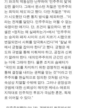
기 파괴적 역동성만 난무하며 ‘민주주의 덫’에 
갇힌 꼴이다. 그래서 윈스턴 처칠은 ‘민주주의
는 최악의 제도’라고 했다. 다만 처칠은 “우리
가 시도했던 다른 통치 방식을 제외하면…”이
라는 전제를 달았다. 민주주의는 어쩔 수 없는 
숙명이란 얘기다. 단, 조건이 필요하다. 벤 앤
셀은 <정치는 왜 실패하는가>에서 “민주주의
는 승자와 패자 사이의 소리 지르기 시합으로 
변질되면서 사회를 양극화시킨다”며 “칼날 위
에서 균형을 잡아야 한다”고 했다. 균형은 제
도와 규범을 통해 이뤄져야 하고, 공정과 신뢰
가 깔려야 한다. 대의민주주의의 근간인 선거
는 더욱 그래야 한다. 물론 조지프 슘페터가 
“국민의 표를 차지하기 위한 경쟁적인 싸움을 
통해 결정을 내리는 권력을 얻는 것”이라고 민
주주의를 현실적으로 정의한 것처럼 선거는 
속성상 치열할 수밖에 없다. 그러나 공정성과 
규범에 대한 신뢰성이 깨지면 케네스 애로의 
지적대로 민주적인 투표가 극심한 혼돈, 독재
로 이어질 수 있다.”
  민주주의뿐만 아니라, 경제까지 허위의식의 