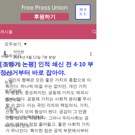
Free Press Union
ME
NU
후원하기
게시물
모두보기
자언련
모두보기
2024년 4월 12일
7분 분량
[조맹기 논평] 인적 쇄신 전 4·10 부
공지사항
정선거부터 바로 잡아야.
성명
  국민의 행복은 모든 좋은 가치의 총합으로 이
논평
뤄진다. 하나씩 따질 수는 없지만, 개인 가치
보도자료
의 총합도 중요하지만, 공동체 가치도 제외시
킬 수 없다. 공동체 가치는 사회적 윤리를 무시
언론보도
할 수 없다. 이는 국민 각자의 책임의식, 가치, 
자료실
선행 등이 모여 형성이 된다. 공감이 그 만큼 
가짜뉴스와 팩트체크
으뜸 요소로 작동한다. 그러나 우리사회는 공
감의 영역이 점점 줄어들고, 좋은 사회적 가치
미디어리포트
가 무너진다. 특이한 점은 공적 부문에서부터 