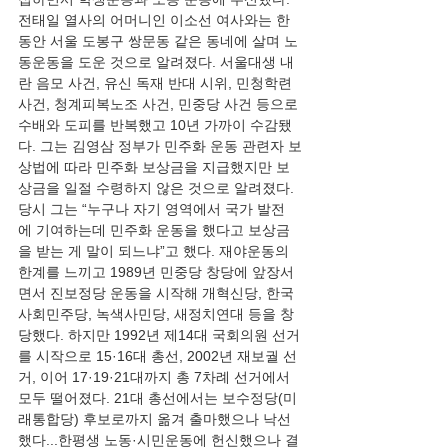
전태일 열사의 어머니인 이소선 여사와는 한
동안 서울 도봉구 쌍문동 같은 동네에 살며 노
동운동을 도운 것으로 알려졌다. 서울대생 내
란 음모 사건, 유신 독재 반대 시위, 민청학련
사건, 청계피복노조 사건, 민중당 사건 등으로 
수배와 도피를 반복했고 10년 가까이 수감됐
다. 그는 김영삼 정부가 민주화 운동 관련자 보
상법에 따라 민주화 보상금을 지급했지만 보
상금을 일절 수령하지 않은 것으로 알려졌다. 
당시 그는 “누구나 자기 영역에서 국가 발전
에 기여하는데 민주화 운동을 했다고 보상금
을 받는 게 말이 되느냐”고 했다. 재야운동의 
한계를 느끼고 1989년 민중당 창당에 앞장서
면서 진보정당 운동을 시작해 개혁신당, 한국
사회민주당, 녹색사민당, 새정치연대 등을 창
당했다. 하지만 1992년 제14대 국회의원 선거
를 시작으로 15·16대 총선, 2002년 재보궐 선
거, 이어 17·19·21대까지 총 7차례 선거에서 
모두 떨어졌다. 21대 총선에서는 보수정당(미
래통합당) 후보로까지 옮겨 출마했으나 낙선
했다...한평생 노동·시민운동에 헌신했으나 결