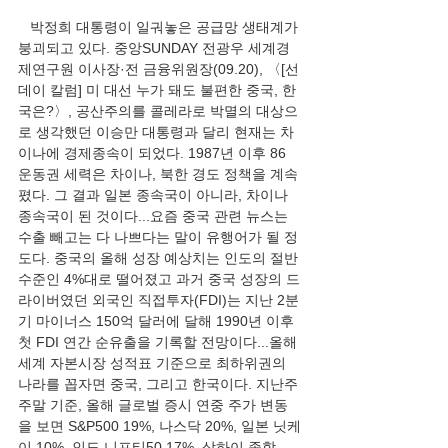
   박정희 대통령이 일궈놓은 공급망 생태계가 
붕괴되고 있다. 중앙SUNDAY 전광우 세계경
제연구원 이사장·전 금융위원장(09.20), 〈[선
데이 칼럼] 미 대선 누가 돼도 불편한 중국, 한
국은?〉, 공산주의를 콜레라로 박멸의 대상으
로 생각했던 이승만 대통령과 달리 현재는 차
이나에 경제종속이 되었다. 1987년 이후 86 
운동권 세력은 차이나, 북한 경도 정책을 계속 
폈다. 그 결과 일본 종속국이 아니라, 차이나 
종속국이 된 것이다...요즘 중국 관련 뉴스는 
수출 빼고는 다 나쁘다는 말이 유행어가 될 정
도다. 중국의 올해 성장 예상치는 인도의 절반 
수준인 4%대로 떨어졌고 과거 중국 성장의 드
라이버였던 외국인 직접투자(FDI)는 지난 2분
기 마이너스 150억 달러에 달해 1990년 이후 
첫 FDI 연간 순유출을 기록할 전망이다...올해 
세계 자본시장 성적표 기준으로 최하위권의 
나라를 꼽자면 중국, 그리고 한국이다. 지난주 
주말 기준, 올해 글로벌 증시 연중 주가 변동
을 보면 S&P500 19%, 나스닥 20%, 일본 닛케
이 10%, 인도 니프티50 17%, 상하이 종합 