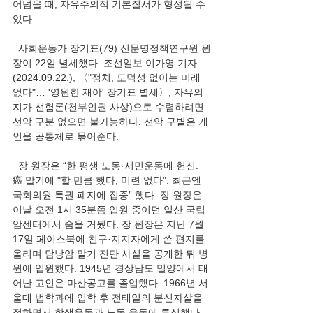
어넘을 때, 자유주의적 기본질서가 형성될 수 
있다.
  사회운동가 장기표(79) 신문명정책연구원 원
장이 22일 별세했다. 조선일보 이가영 기자
(2024.09.22.), 〈"정치, 도덕성 없이는 미래 
없다"… '영원한 재야' 장기표 별세〉, 자유의
지가 선험론(천부인권 사상)으로 수렴하려면 
선악 구분 없으면 불가능하다. 선악 구별은 개
인을 공통체로 묶어준다.
  장 원장은 “한 평생 노동·시민운동에 헌신. 
癌 말기에 "할 만큼 했다, 미련 없다". 최근엔 
국회의원 특권 폐지에 집중” 했다. 장 원장은 
이날 오전 1시 35분쯤 입원 중이던 일산 국립
암센터에서 숨을 거뒀다. 장 원장은 지난 7월 
17일 페이스북에 친구·지지자에게 쓴 편지를 
올리며 담낭암 말기 진단 사실을 공개한 뒤 병
원에 입원했다. 1945년 경상남도 밀양에서 태
어난 고인은 마산공고를 졸업했다. 1966년 서
울대 법학과에 입학 후 전태일의 분신자살을 
접하면서 학생운동과 노동 운동에 투신했다. 