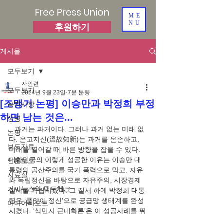
Free Press Union
ME
NU
후원하기
게시물
모두보기
자언련
모두보기
2024년 9월 23일
7분 분량
[조맹기 논평] 이승만과 박정희 부정
공지사항
하면 남는 것은...
성명
   과거는 과거이다. 그러나 과거 없는 미래 없
논평
다. 온고지신(溫故知新)는 과거를 온존하고, 
보도자료
미래를 열어갈 때 바른 방향을 잡을 수 있다. 
대한민국의 이렇게 성공한 이유는 이승만 대
언론보도
통령의 공산주의를 국가 폭력으로 막고, 자유
자료실
와 독립정신을 바탕으로 자유주의, 시장경제 
가짜뉴스와 팩트체크
질서를 확립시켰다. 그 질서 하에 박정희 대통
령은 ‘품앗이 정신’으로 공급망 생태계를 완성
미디어리포트
시켰다. ‘식민지 근대화론’은 이 성공사례를 뛰