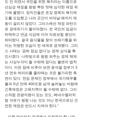
도 안 되면서 국민을 위한 복지라는 이름으로 
선심성 재정을 펑펑 뿌린 탓에 심각한 재정 위
기에 몰렸다. 정치인들은 온갖 명목의 복지제
도를 도입했고 나라 곳간이 바닥날 때까지 제
동이 걸리지 않았다. 그리스에선 재정 파탄으
로 경제위기가 몰아닥쳤다. 전 국민의 임금이 
하락하고 연금 삭감에 이어 의료보험 중단이 
뒤따랐다. 결국 음식물을 찾아 쓰레기통을 뒤
지는 처량한 모습이 전 세계로 공개됐다. 그리
스 사태는 ‘공짜 점심 없다’는 경제 상식을 확
인시켰다. 나랏빚으로 펑펑 퍼주는 경제 체제
는 사상누각이 될 수밖에 없다는 불변의 법칙
이다. 이런 점에 비추어 보면 윤석열 정부가 3
년 연속 허리띠를 졸라매는 것은 불가피한 측
면이 있다. 전임 문재인 정부에서 국가채무를 
불과 5년 만에 400조원 넘게 늘려놓는 바람에 
긴축재정은 고육지책이 될 수밖에 없다. 그리
스처럼 관광자원이 있는 것도, 베네수엘라처
럼 석유가 펑펑 나는 것도 아닌 한국으로선 건
전한 재정은 반드시 지켜야 한다.”
   이젠 안보까지 외국에서 지켜줘야 할 나라