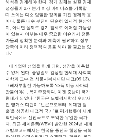
해석은 경계해야 한다. 경기 침체는 실질 경제
성장률이 2개 분기 이상 마이너스를 기록할 
때 쓰이는 다소 엄밀한 정의를 가진 경제학 용
어다. 물론 내수 부진이 단순히 일시적 현상인
지, 아니면 실제로 경기 침체로 이어질 가능성
이 있는지 여부는 매우 중요한 이슈라서 전문
가들의 정확한 분석과 예측이 필요하고 정부 
당국이 미리 정책적 대응을 해야 할 필요는 있
다.”
   대기업만 성업을 하게 되면, 성장을 예측할 
수 없게 된다. 중앙일보 김상철 한세대 사회복
지학과 교수·전 서울시복지재단 대표(09.13), 
〈패자부활전 가능하도록 ‘소득 이동 사다리’ 
만들어야〉, 복지주장하다, 이젠 중남미 국가 
형태가 되었다. “한국은 노벨경제학상 수상자
인 앵거스 디턴이 “빈곤으로부터 ‘위대한 탈
출’을 성공한 대표적 국가”로 평가했듯이 세계 
최빈국에서 선진국으로 도약한 유일한 국가
다. 최근 세계은행(WB)이 발간한 2024년 세계
개발보고서에서는 한국을 중진국 함정을 극복
한 ‘성장 슈퍼스타’라고 소개했다. 한국의 복지