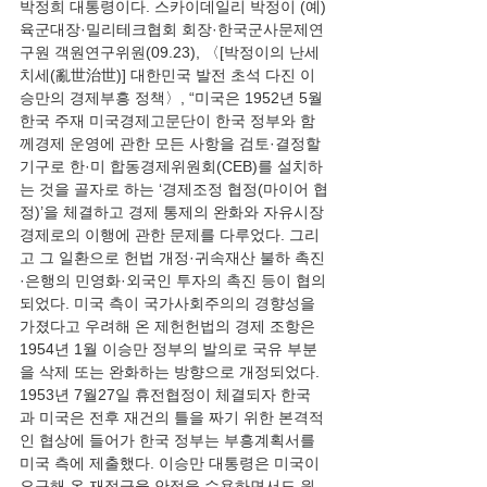
박정희 대통령이다. 스카이데일리 박정이 (예)
육군대장·밀리테크협회 회장·한국군사문제연
구원 객원연구위원(09.23), 〈[박정이의 난세
치세(亂世治世)] 대한민국 발전 초석 다진 이
승만의 경제부흥 정책〉, “미국은 1952년 5월 
한국 주재 미국경제고문단이 한국 정부와 함
께경제 운영에 관한 모든 사항을 검토·결정할 
기구로 한·미 합동경제위원회(CEB)를 설치하
는 것을 골자로 하는 ‘경제조정 협정(마이어 협
정)’을 체결하고 경제 통제의 완화와 자유시장
경제로의 이행에 관한 문제를 다루었다. 그리
고 그 일환으로 헌법 개정·귀속재산 불하 촉진
·은행의 민영화·외국인 투자의 촉진 등이 협의
되었다. 미국 측이 국가사회주의의 경향성을 
가졌다고 우려해 온 제헌헌법의 경제 조항은 
1954년 1월 이승만 정부의 발의로 국유 부분
을 삭제 또는 완화하는 방향으로 개정되었다. 
1953년 7월27일 휴전협정이 체결되자 한국
과 미국은 전후 재건의 틀을 짜기 위한 본격적
인 협상에 들어가 한국 정부는 부흥계획서를 
미국 측에 제출했다. 이승만 대통령은 미국이 
요구해 온 재정금융 안정을 수용하면서도 원