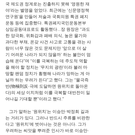
국 제도권 정계로는 진출하지 못해 ‘영원한 재
야’라는 별명을 얻었다. 최근에는 ‘신문명정책
연구원’을 만들어 저술과 국회의원 특권 폐지 
운동 등에 집중했다. 특권폐지국민운동본부 
상임공동대표로도 활동했다...장 원장은 “과도
한 양극화, 위화감과 패배 의식, 높은 물가와 
과다한 부채, 온갖 사건 사고로 고통을 겪는 사
람이 너무 많은 것도 문제지만 ‘앞으로 더 살
기 어려운 나라가 되지 않을까’ 하는 불안이 엄
습해 온다”며 “이를 극복하는 데 주도적 역할
을 해야 할 정치는 ‘무지의 광란’이라 불러 마
땅할 팬덤 정치가 횡행해 나라가 망하는 게 아
닐까 하는 우려가 든다”고 했다. 그는 “물극즉
반(物極則反·극에 도달하면 원위치로 돌아온
다)의 세상 이치처럼 이를 극복할 대반전이 일
어나길 기대할 뿐”이라고 했다.”
   그가 말하는 ‘원위치’는 이승만·박정희 길과
는 거리가 있다. 그러나 반드시 주류를 비판한
다고 ‘원위치’에 벗어나는 것은 아니다. 그가 
우려하는 씨앗을 뿌려준 인사가 바로 이승만·