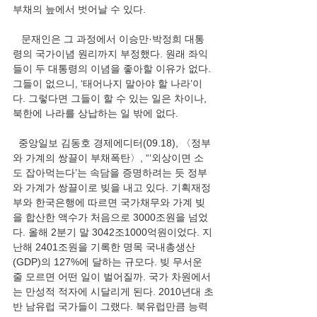
부채의 늪에서 벗어날 수 있다.
   문재인은 그 과정에서 이승만·박정희 대통
령의 국가이념 원리까지 부정했다. 원래 좌익
들이 두 대통령의 이념을 좋아할 이유가 없다. 
그들이 없으니, ‘태어나지 말아야 할 나라’이
다. 그렇다면 그들이 할 수 있는 일은 차이나, 
북한에 나라를 상납하는 일 밖에 없다.
  중앙일보 김동호 경제에디터(09.18), 〈정부
와 가계의 쌍끌이 부채폭탄〉, “‘외상이면 소
도 잡아먹는다’는 속담을 증명하려는 듯 정부
와 가계가 쌍끌이로 빚을 내고 있다. 기획재정
부와 한국은행에 따르면 국가채무와 가계 빚
을 합산한 액수가 처음으로 3000조원을 넘었
다. 올해 2분기 말 3042조1000억원이었다. 지
난해 2401조원을 기록한 명목 국내총생산
(GDP)의 127%에 달하는 규모다. 빚 무서운 
줄 모르면 어떤 일이 벌어질까. 국가 차원에서
는 만성적 적자에 시달리게 된다. 2010년대 초
반 남유럽 국가들이 그랬다. 북유럽만큼 능력