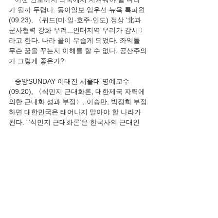
가 될까 두렵다. 동아일보 임우선 뉴욕 특파원
(09.23), 〈퀴드(미·일·호주·인도) 정상 ‘北과 
군사협력 강화 우려...인태지역 우리가 감시’〉
라고 한다. 나라 꼴이 우습게 되었다. 좌익들 
무슨 꿈을 꾸는지 이해를 할 수 없다. 공산주의
가 그렇게 좋은가?
   중앙SUNDAY 이태진 서울대 명예교수
(09.20), 〈식민지 근대화론, 대한제국 자력에 
의한 근대화 성과 부정〉, 이승만, 박정희 부정
하면 대한민국은 태어나지 말아야 할 나라가 
된다. “‘식민지 근대화론’은 한국사의 근대인 
대한제국과 고종 시대의 근대화를 인정하지 
않는다. 근대화는 어디까지나 일제 치하에서 
이뤄졌다는 견해다. 이 시대에 자력에 의한 근
대화 성과가 있었다면 ‘식민지 근대화론’은 성
립할 수 없다. 고종 시대의 근대화 성과로 중요
한 것은 지난 연재에서 언급했으므로 사례를 
들어 논할 필요는 없다. 현안 중심으로 당부
(當否)를 살펴보자. 최근 식민지 시기 ‘국적’ 문
제가 불거졌다. 식민지 근대화론 쪽에서는 이 