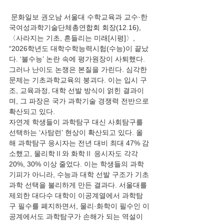
 문화일보 권오남 서울대 수학교육과 교수·한
국여성과학기술단체총연합회 회장(12.16), 
〈사라지는 기초, 흔들리는 미래[시평]〉, 
“2026학년도 대학수학능력시험(수능)이 끝났
다. ‘불수능’ 논란 속에 평가원장이 사퇴했다. 
그러나 난이도 논쟁은 본질을 가린다. 심각한 
문제는 기초과학교육의 붕괴다. 이는 입시 구
조, 교육과정, 대학 선발 방식이 얽힌 결과이
며, 그 파장은 국가 과학기술 경쟁력 전반으로 
확산되고 있다.
자연계 학생들이 과학탐구 대신 사회탐구를 
선택하는 ‘사탐런’ 현상이 확산되고 있다. 올
해 과학탐구 응시자는 전년 대비 최대 47% 감
소했고, 물리학Ⅱ와 화학Ⅱ 응시자도 각각 
20%, 30% 이상 줄었다. 이는 학생들의 과학 
기피가 아니라, 수능과 대학 선발 구조가 기초
과학 선택을 불리하게 만든 결과다. 서울대를 
제외한 대다수 대학이 이공계열에서 과학탐
구 필수를 폐지하면서, 물리·화학이 필수인 이
공계에서도 과학탐구가 손해가 되는 역설이 