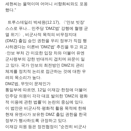
세현씨는 울먹이며 어머니 서향희씨와도 포옹
했다.”
  트루스데일리 박세원(12.17), 〈'안보 빗장' 
스스로 푸나... 민주당 'DMZ법' 강행에 혈맹 균
열 위기〉, 비군사적 목적의 비무장지대
(DMZ) 출입 승인 권한을 우리 정부가 직접 행
사하겠다는 이른바 'DMZ법' 추진을 두고 외교
·안보 부처 간 미묘한 입장 차와 더불어 유엔
군사령부의 강한 반대까지 겹치며 파문이 일
고 있다. 국가 안보의 최전방인 DMZ의 관리 
체계를 정치적 논리로 접근하는 것에 대한 우
려의 목소리가 높다.
DMZ법, 무엇이 문제인가
통일부에 따르면, 12일 이재강·한정애 더불어
민주당 의원이 각각 대표 발의한 'DMZ의 평화
적 이용에 관한 법률'이 논란의 중심에 있다. 
이 법안은 비군사적·평화적 활용 목적에 한해 
현재 유엔사가 보유한 DMZ 출입 권한을 한국 
정부가 행사하도록 규정하고 있다.
이재강 의원 등은 정전협정이 "순전히 비군사