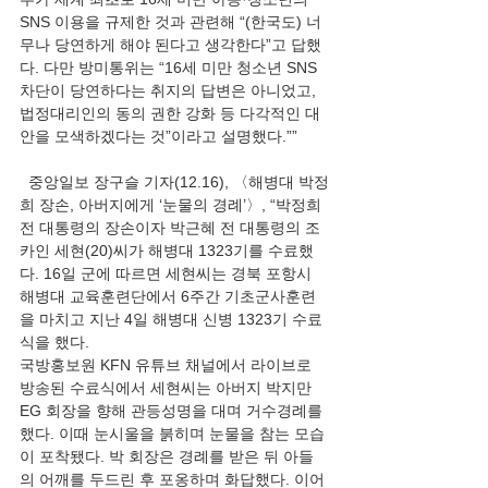
SNS 이용을 규제한 것과 관련해 “(한국도) 너
무나 당연하게 해야 된다고 생각한다”고 답했
다. 다만 방미통위는 “16세 미만 청소년 SNS 
차단이 당연하다는 취지의 답변은 아니었고, 
법정대리인의 동의 권한 강화 등 다각적인 대
안을 모색하겠다는 것”이라고 설명했다.””
  중앙일보 장구슬 기자(12.16), 〈해병대 박정
희 장손, 아버지에게 ‘눈물의 경례’〉, “박정희 
전 대통령의 장손이자 박근혜 전 대통령의 조
카인 세현(20)씨가 해병대 1323기를 수료했
다. 16일 군에 따르면 세현씨는 경북 포항시 
해병대 교육훈련단에서 6주간 기초군사훈련
을 마치고 지난 4일 해병대 신병 1323기 수료
식을 했다.
국방홍보원 KFN 유튜브 채널에서 라이브로 
방송된 수료식에서 세현씨는 아버지 박지만 
EG 회장을 향해 관등성명을 대며 거수경례를 
했다. 이때 눈시울을 붉히며 눈물을 참는 모습
이 포착됐다. 박 회장은 경례를 받은 뒤 아들
의 어깨를 두드린 후 포옹하며 화답했다. 이어 