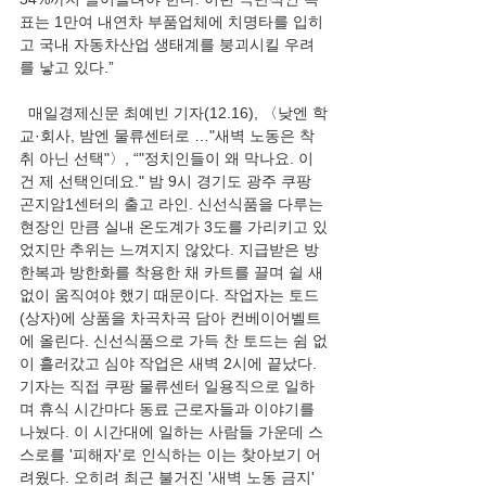
표는 1만여 내연차 부품업체에 치명타를 입히
고 국내 자동차산업 생태계를 붕괴시킬 우려
를 낳고 있다.”
  매일경제신문 최예빈 기자(12.16), 〈낮엔 학
교·회사, 밤엔 물류센터로 …"새벽 노동은 착
취 아닌 선택"〉, “"정치인들이 왜 막나요. 이
건 제 선택인데요." 밤 9시 경기도 광주 쿠팡 
곤지암1센터의 출고 라인. 신선식품을 다루는 
현장인 만큼 실내 온도계가 3도를 가리키고 있
었지만 추위는 느껴지지 않았다. 지급받은 방
한복과 방한화를 착용한 채 카트를 끌며 쉴 새 
없이 움직여야 했기 때문이다. 작업자는 토드
(상자)에 상품을 차곡차곡 담아 컨베이어벨트
에 올린다. 신선식품으로 가득 찬 토드는 쉼 없
이 흘러갔고 심야 작업은 새벽 2시에 끝났다.
기자는 직접 쿠팡 물류센터 일용직으로 일하
며 휴식 시간마다 동료 근로자들과 이야기를 
나눴다. 이 시간대에 일하는 사람들 가운데 스
스로를 '피해자'로 인식하는 이는 찾아보기 어
려웠다. 오히려 최근 불거진 '새벽 노동 금지' 