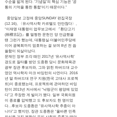
수순을 밟게 된다. '기념일'의 핵심 기능은 '공
통의 기억을 통한 통합'이기 때문이다.”
  중앙일보 고정애 중앙SUNDAY 편집국장
(12.16), 〈유사역사학 카르텔도 만만찮다〉, 
“이재명 대통령이 업무보고에서 『환단고기
(桓檀古記)』를 멀쩡한 문헌인 양 언급했을 
땐 그런가 했는데, 대통령실∙더불어민주당에 
이어 광복회까지 엄호하는 걸 보며 8년 전 씁
쓸함이 되살아났다.
문재인 정부 조각 때인 2017년 ‘유사역사학’ 
경도로 질타를 받던 도종환 당시 문화체육관
광부 장관 후보자와, 그와 얽힌 하버드대 교수
였던 역사학자 마크 바잉턴의 사연이다. 2016
년 말 하버드대 연구 지원(한국 고대사 프로젝
트)이 종료됐는데, 프로젝트에 관여하던 바잉
턴이 2013년 저서에서 “낙랑군이 평양에 있었
다”고 주장한 게 빌미가 됐다. 일부 국회의원
이 종료를 압박했고 도 후보자도 한 명이었
다...후보자 도종환은 “유사역사학 추종이 아
니다”고 했지만, 장관 도종환은 “올바른 민족
의식을 가진 분들이 우리 사회의 주류가 돼야 