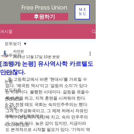
Free Press Union
ME
NU
후원하기
게시물
모두보기
자언련
모두보기
2025년 12월 17일
10분 분량
[조맹기 논평] 유사역사학 카르텔도
공지사항
만만찮다.
성명
  중·고등학교에서 바른 ‘현대사’를 가르칠 수 
논평
없다. ‘왜곡된 역사’이고 ‘갈등의 소지’가 있다
보도자료
는 이유이다. 불행한 시대이다. 갈등을 겪을수
록 토론을 하고, 지적 훈련을 시켜줘야 한다. 
언론보도
6·25 전쟁 때도 국회는 숙의민주주의는 했다. 
자료실
그게 민주공화국이고, 그 체제 하에서 자유민
가짜뉴스와 팩트체크
주적 기본질서가 단단해 지고, 숙의 민주주의
가 가능케 된다. 늦은 감이 있지만, 지금이라
미디어리포트
도 본격적으로 시작할 필요가 있다. ‘기억이 역