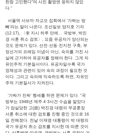
한참 고민했다”며 사진 촬영엔 응하지 않았
다.”
  서울역 서브까·자교모 집회에서 ‘가짜는 방
빼’라는 말이 나온다. 조선일보 양지호 기자
(12.17), 〈李 지시 하루 만에… 국방부, 박진
경 서훈 취소 검토〉, 요즘 유공자가 양산되는 
것도 문제가 있다. 선전·선동·진지전 구축, 부
정선거의 프레임 이념이 아닌, 숙의를 거친 사
실에 근거하여 유공자를 정해야 한다. 그게 자
유민주적 기본질서이다. 유공자일수록 국가 
정체성과 관련이 있어 숙의 과정이 필요한 것
이다. 그리고 숙의에 익숙하도록 하면, 자유민
주적 기본질서가 지켜진다.
  ‘가짜가 진짜’ 행세를 하면 문제가 있다. “국
방부는 1948년 제주 4·3사건 수습을 맡았다
가 암살당한 고(故) 박진경 대령의 무공훈장 
서훈 취소에 대한 검토를 진행 중인 것으로 16
일 전해졌다. 전날 이재명 대통령이 박 대령의 
국가 유공자 취소 검토를 지시한 데 따른 것이
다. 상훈법에 따르면, 국방부는 서훈 공적이 거