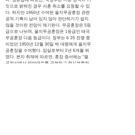
짓으로 밝혀진 경우 서훈 취소를 요청할 수 있
다. 하지만 1950년 수여된 을지무공훈장 관련 
공적 기록이 남아 있지 않아 판단하기가 쉽지 
않을 것이란 전망이 제기된다. 무공훈장은 5등
급으로 나뉘며, 을지무공훈장은 1등급인 태극
무공훈장 다음 등급이다. 정부는 6·25 전쟁 중
이었던 1950년 12월 30일 박 대령에게 을지무
공훈장을 수여했다. 암살로부터 2년 6개월 뒤
였다. 본지 취재에 따르면, 훈장 증서에는 “멸
공전선에서 제반애로를 극복하고 헌신분투하
여 발군의 무공을 수립하였다”고 적혀 있다고 
한다.
이를 뒷받침할 공적 자료는 현재 국방부에 없
다고 한다. 정빛나 국방부 대변인은 이날 정례 
브리핑에서 박 대령의 무공훈장 수훈 자료와 
관련해 “1950년에 서훈된 것이기 때문에 사
실 지금 자료 확인이 어렵다”고 했다. 국방부 
관계자는 “6·25 전쟁 중에 훈장을 수여한 것인
데 전쟁 과정에서 관련 기록이 유실된 것으로 
추정된다”고 했다.
국방부는 공적 자료가 없는 만큼, 정부가 2003