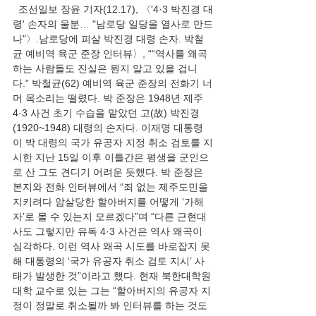
  조선일보 장윤 기자(12.17), 〈'4·3 박진경 대
령' 손자의 울분… "남로당 일당을 열사로 만드
나"〉.남로당에 피살 박진경 대령 손자. 박철
균 예비역 육군 준장 인터뷰〉, ““역사를 왜곡
하는 사람들도 진실은 뭔지 알고 있을 겁니
다.” 박철균(62) 예비역 육군 준장의 전화기 너
머 목소리는 떨렸다. 박 준장은 1948년 제주 
4·3 사건 초기 수습을 맡았던 고(故) 박진경
(1920~1948) 대령의 손자다. 이재명 대통령
이 박 대령의 국가 유공자 지정 취소 검토를 지
시한 지난 15일 이후 이틀간은 평생을 군인으
로 산 그도 견디기 어려운 듯했다. 박 준장은 
본지와 전화 인터뷰에서 “죄 없는 제주도민을 
지키려다 암살당한 할아버지를 어떻게 ‘가해
자’로 몰 수 있는지 모르겠다”며 “다른 근현대
사도 그렇지만 유독 4·3 사건은 역사 왜곡이 
심각하다. 이런 역사 왜곡 시도를 바로잡지 못
해 대통령의 ‘국가 유공자 취소 검토 지시’ 사
태가 발생한 것”이라고 했다. 현재 북한대학원
대학 교수로 있는 그는 “할아버지의 유공자 지
정이 정말로 취소될까 봐 인터뷰를 하는 것도 