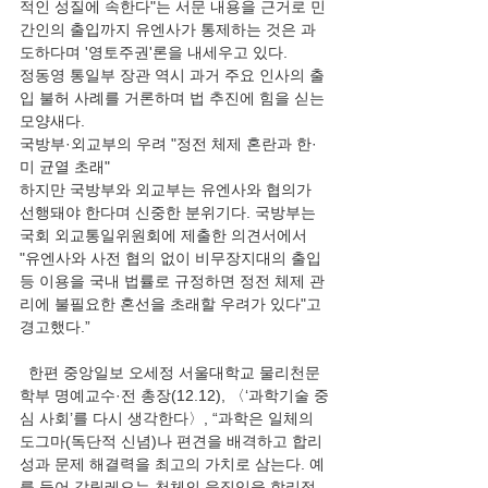
적인 성질에 속한다"는 서문 내용을 근거로 민
간인의 출입까지 유엔사가 통제하는 것은 과
도하다며 '영토주권'론을 내세우고 있다.
정동영 통일부 장관 역시 과거 주요 인사의 출
입 불허 사례를 거론하며 법 추진에 힘을 싣는 
모양새다.
국방부·외교부의 우려 "정전 체제 혼란과 한·
미 균열 초래"
하지만 국방부와 외교부는 유엔사와 협의가 
선행돼야 한다며 신중한 분위기다. 국방부는 
국회 외교통일위원회에 제출한 의견서에서 
"유엔사와 사전 협의 없이 비무장지대의 출입 
등 이용을 국내 법률로 규정하면 정전 체제 관
리에 불필요한 혼선을 초래할 우려가 있다"고 
경고했다.”
  한편 중앙일보 오세정 서울대학교 물리천문
학부 명예교수·전 총장(12.12), 〈‘과학기술 중
심 사회’를 다시 생각한다〉, “과학은 일체의 
도그마(독단적 신념)나 편견을 배격하고 합리
성과 문제 해결력을 최고의 가치로 삼는다. 예
를 들어 갈릴레오는 천체의 움직임을 합리적