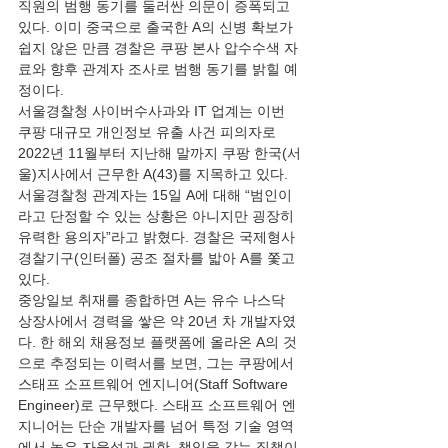
직원의 범행 동기를 둘러싼 의문이 증폭되고 
있다. 이미 중국으로 출국한 A의 신병 확보가 
쉽지 않은 만큼 경찰은 쿠팡 본사 압수수색 자
료와 향후 관계자 조사로 범행 동기를 밝힐 예
정이다.
서울경찰청 사이버수사과와 IT 업계는 이번 
쿠팡 대규모 개인정보 유출 사건 피의자로 
2022년 11월부터 지난해 말까지 쿠팡 한국(서
울)지사에서 근무한 A(43)를 지목하고 있다. 
서울경찰청 관계자는 15일 A에 대해 “범인이
라고 단정할 수 있는 상황은 아니지만 굉장히 
유력한 용의자”라고 밝혔다. 경찰은 국제형사
경찰기구(인터폴) 공조 절차를 밟아 A를 쫓고 
있다.
중앙일보 취재를 종합하면 A는 유수 나스닥 
상장사에서 경력을 쌓은 약 20년 차 개발자였
다. 한 해외 채용정보 플랫폼에 올라온 A의 것
으로 추정되는 이력서를 보면, 그는 쿠팡에서 
스태프 소프트웨어 엔지니어(Staff Software 
Engineer)로 근무했다. 스태프 소프트웨어 엔
지니어는 단순 개발자를 넘어 특정 기술 영역
에서 높은 자율성과 권한, 책임을 갖는 직책이