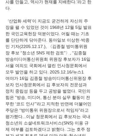
사를 만들고, 역사가 현재를 지배한다.’라고 한
다.
  ‘산업화 세력’이 지금도 굳건하게 자신의 주
장을 펼 수 있었던 것이 1968년 12월 5일 발표
한 국민교육헌장 덕분이었다. 어릴 때는 기초
를 단단하게 닦아준다. 동아일보 이상헌·박종
민 기자(2205.12.17.), 〈김종철 방미통위원
장 후보 “청소년 SNS 제한 검토”〉, “김종철 
방송미디어통신위원회 위원장 후보자가 16일 
서울 여의도 국회에서 열린 인사청문회에서 
모두 발언을 하고 있다. 2025.12.16/뉴스1
여야가 16일 김종철 방송미디어통신위원장 후
보자 인사청문회에서 김 후보자의 전문성과 
정치 중립성 등을 두고 공방을 벌였다. 국민의
힘은 “방송, 미디어, 통신 분야 실무 활동이 전
무한 ‘코드 인사’”라고 지적한 반면에 더불어민
주당은 “방미통위 위원장으로서 적임자”라고 
평가했다...이날 청문회에서 김 후보자는 국내 
청소년의 소셜네트워크서비스(SNS) 이용 규
제 여부를 검토하겠다고 밝혔다. 그는 호주 정
부가 세계 최초로 16세 미만 아동·청소년의 