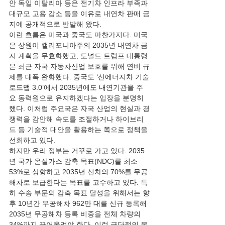
안 독일 이탈리아 등은 전기차 인프라 부족과 
대규모 고용 감소 등을 이유로 내연차 판매 금
지에 공개적으로 반발해 왔다.
이런 흐름은 미국과 중국도 마찬가지다. 미국
은 상원이 캘리포니아주의 2035년 내연차 금
지 계획을 무효화했고, 도널드 트럼프 대통령
은 최근 자국 자동차산업 보호를 위해 연비 규
제를 대폭 완화했다. 중국도 ‘신에너지차 기술 
로드맵 3.0’에서 2035년에도 내연기관을 주
요 동력원으로 유지하겠다는 입장을 분명히 
했다. 이처럼 주요국은 자국 산업의 현실과 경
쟁력을 감안해 속도를 조절하거나 하이브리
드 등 기술적 대안을 활용하는 쪽으로 정책을 
선회하고 있다.
하지만 우리 정부는 거꾸로 가고 있다. 2035
년 국가 온실가스 감축 목표(NDC)를 최소 
53%로 상향하고 2035년 신차의 70%를 무공
해차로 보급한다는 목표를 고수하고 있다. 특
히 수송 부문의 감축 목표 달성을 위해서는 향
후 10년간 무공해차 962만 대를 신규 등록해 
2035년 무공해차 등록 비중을 전체 차량의 
34%까지 끌어올려야 한다. 이런 극단적인 목