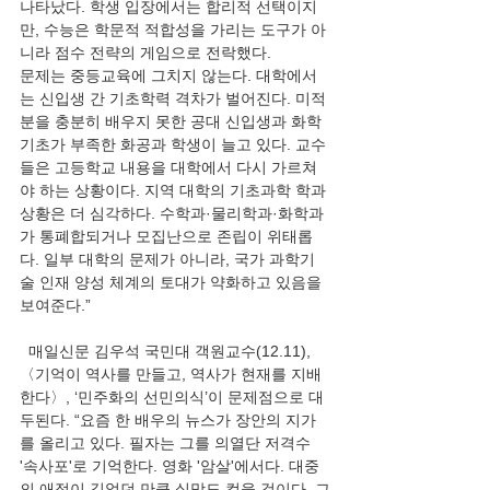
나타났다. 학생 입장에서는 합리적 선택이지
만, 수능은 학문적 적합성을 가리는 도구가 아
니라 점수 전략의 게임으로 전락했다.
문제는 중등교육에 그치지 않는다. 대학에서
는 신입생 간 기초학력 격차가 벌어진다. 미적
분을 충분히 배우지 못한 공대 신입생과 화학 
기초가 부족한 화공과 학생이 늘고 있다. 교수
들은 고등학교 내용을 대학에서 다시 가르쳐
야 하는 상황이다. 지역 대학의 기초과학 학과 
상황은 더 심각하다. 수학과·물리학과·화학과
가 통폐합되거나 모집난으로 존립이 위태롭
다. 일부 대학의 문제가 아니라, 국가 과학기
술 인재 양성 체계의 토대가 약화하고 있음을 
보여준다.”
  매일신문 김우석 국민대 객원교수(12.11), 
〈기억이 역사를 만들고, 역사가 현재를 지배
한다〉, ‘민주화의 선민의식’이 문제점으로 대
두된다. “요즘 한 배우의 뉴스가 장안의 지가
를 올리고 있다. 필자는 그를 의열단 저격수 
'속사포'로 기억한다. 영화 '암살'에서다. 대중
의 애정이 깊었던 만큼 실망도 컸을 것이다. 그